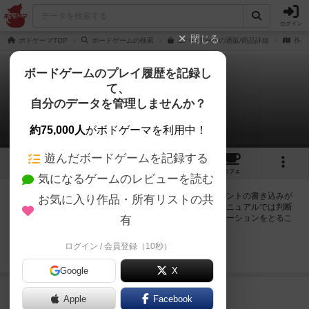
ログイン
閉じる
ボドゲーマTOP
ボードゲームの検索
エバーデールの通販/商品詳細
作品
ボードゲームのプレイ履歴を記録し
て、
エバーデール
自分のデータを管理しませんか？
1件の掲示板
約75,000人
がボドゲーマを利用中！
遊んだボードゲームを記録する
35
3
54
232
トップ
画像
動画
レビュー
カフェ
気になるゲームのレビューを読む
ログインするとエバーデールに関する掲示板の作成やコメントの書き込みが
お気に入り作品・所有リストの共
出来るようになります。ルールの疑問やエラッタ情報、マニュアルでは判断
し辛い曖昧な表記等について会員同士で自由にコミュニケーションをとるこ
有
とが出来ます。
ログイン / 会員登録（10秒）
ログイン/無料会員登録
Google
X
464名
が閲覧
4年弱前
Apple
Facebook