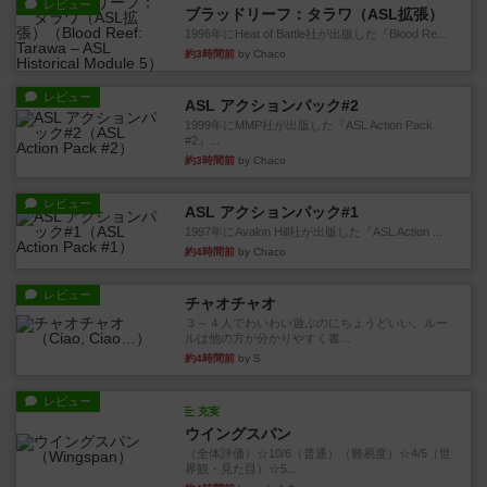
レビュー
ブラッドリーフ：タラワ（ASL拡張）
1996年にHeat of Battle社が出版した『Blood Re...
約3時間前
by Chaco
レビュー
ASL アクションパック#2
1999年にMMP社が出版した『ASL Action Pack
#2』...
約3時間前
by Chaco
レビュー
ASL アクションパック#1
1997年にAvalon Hill社が出版した『ASL Action ...
約4時間前
by Chaco
レビュー
チャオチャオ
３～４人でわいわい遊ぶのにちょうどいい。ルー
ルは他の方が分かりやすく書...
約4時間前
by S
レビュー
充実
ウイングスパン
（全体評価）☆10/6（普通）（難易度）☆4/5（世
界観・見た目）☆5...