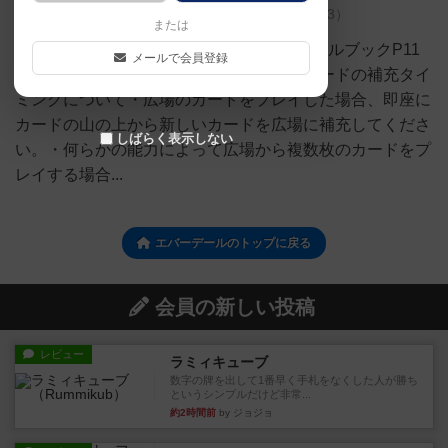
広場へのカード補充タイミング
（
3）
または
エバーデール完全日本語版（第3刷）のルールブックP11
メールで会員登録
に記載のカードを引くの項目中広場へのカードの補充タイ
ミングについて・広場のカードをプレイした場合、即座に
カードの山の上から新しいカードを広場に補充してくださ
しばらく表示しない
い。・何らかの能力によって広場から複数枚のカードをプ
レイする場合...
エバーデールのトップに戻る
会員の新しい投稿
レビュー
ラミィキューブ
数字の牌を出して1番早く手札をなくした人が勝ち
というシンプルだけど非常...
約2時間前
by ジョジョ