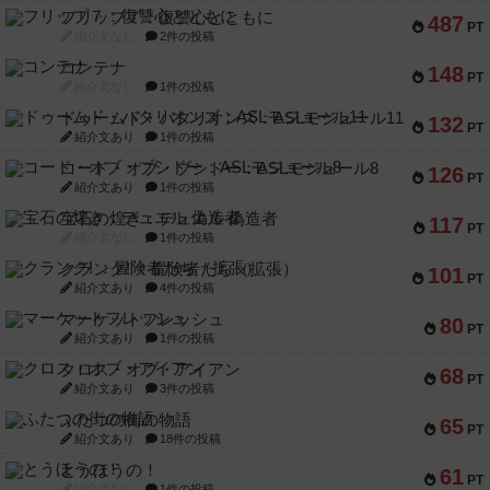
フリップ７：復讐心とともに
487
PT
紹介文なし
2件の投稿
コンテナ
148
PT
紹介文なし
1件の投稿
ドゥームド・バタリオンズ：ASLモジュール11
132
PT
紹介文あり
1件の投稿
コード・オブ・ブシドー：ASLモジュール8
126
PT
紹介文あり
1件の投稿
宝石の煌き：デュエル 偽造者
117
PT
紹介文なし
1件の投稿
クランク! ：冒険者たち（拡張）
101
PT
紹介文あり
4件の投稿
マーケットフレッシュ
80
PT
紹介文あり
1件の投稿
クロス・オブ・アイアン
68
PT
紹介文あり
3件の投稿
ふたつの街の物語
65
PT
紹介文あり
18件の投稿
とうほうの！
61
PT
紹介文なし
1件の投稿