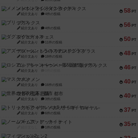
メメントオンラインタクティクス
58
PT
紹介文あり
4件の投稿
ブリックス
56
PT
紹介文あり
4件の投稿
ダグエイトチェス
50
PT
紹介文あり
11件の投稿
アズール：シントラのステンドグラス
48
PT
紹介文あり
18件の投稿
ロシアン・キャンペーン：第5版デラックス
46
PT
紹介文あり
0件の投稿
マスクメン
40
PT
紹介文あり
16件の投稿
世界の七不思議：都市
40
PT
紹介文あり
3件の投稿
トリックギア - ペルソナ5 ザ・ロイヤル-
37
PT
紹介文あり
6件の投稿
ノームズ・アット・ナイト
35
PT
紹介文なし
1件の投稿
フィッシェン2