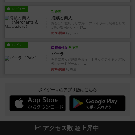
レビュー
充実
海賊と商人
舞台は17世紀カリブ海！ プレイヤーは船長として
1隻の船を駆り・・17...
約7時間前
by yuishi
レビュー
画像付き
充実
パーラ
率直に遊んだ感想を言う！トリックテイキング(ﾄﾘ
ﾃ)のカードゲーム。 ...
約9時間前
by 鳴屋
ボドゲーマのアプリ版はこちら
アクセス数 急上昇中