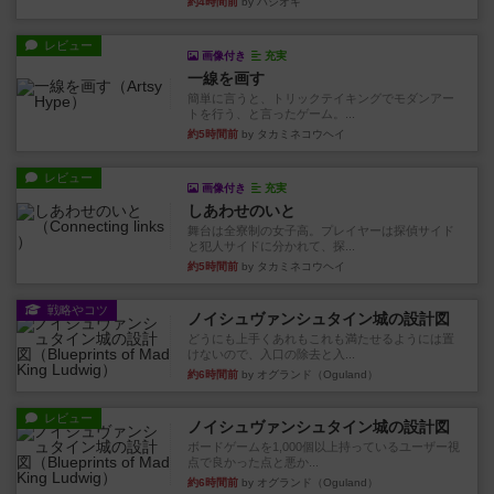
約4時間前
by ハシオキ
レビュー
画像付き
充実
一線を画す
簡単に言うと、トリックテイキングでモダンアー
トを行う、と言ったゲーム。...
約5時間前
by タカミネコウヘイ
レビュー
画像付き
充実
しあわせのいと
舞台は全寮制の女子高。プレイヤーは探偵サイド
と犯人サイドに分かれて、探...
約5時間前
by タカミネコウヘイ
戦略やコツ
ノイシュヴァンシュタイン城の設計図
どうにも上手くあれもこれも満たせるようには置
けないので、入口の除去と入...
約6時間前
by オグランド（Oguland）
レビュー
ノイシュヴァンシュタイン城の設計図
ボードゲームを1,000個以上持っているユーザー視
点で良かった点と悪か...
約6時間前
by オグランド（Oguland）