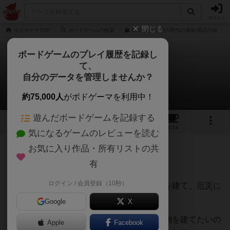
ログイン
閉じる
ボドゲーマTOP
ボードゲームの検索
ERA:剣と信仰の時代の通販/商品詳細
ボードゲームのプレイ履歴を記録し
て、
ERA：剣と信仰の時代
自分のデータを管理しませんか？
まささんのレビュー
約75,000人
がボドゲーマを利用中！
遊んだボードゲームを記録する
17
11
49
トップ
画像
動画
レビュー
カフェ
気になるゲームのレビューを読む
お気に入り作品・所有リストの共
317名
0名
0
6年弱前
有
ログイン / 会員登録（10秒）
ダイスを振り、資源を手に入れながら建物を建て、厄災に
耐えるゲーム。
Google
X
ダイスは目ごとに特性がかなり異なり、建物を建てたいの
Apple
Facebook