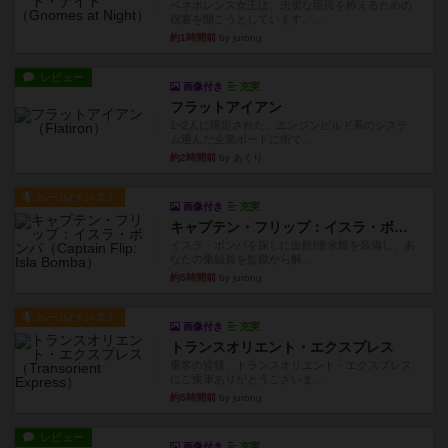
ベネボレンス女王は、忠実な臣民を称えるための
祝宴を開こうとしています。...
約1時間前
by jurong
レビュー
画像付き
充実
フラットアイアン
1~2人に限定された、エンジンビルド系のシステ
ム選んだ企業ボードに街で...
約2時間前
by あくり
ルール/インスト
画像付き
充実
キャプテン・フリップ：イスラ・ボンバ
イスラ・ボンバを探しに出航!潜水艦を装備し、あ
なたの乗組員を監獄から解...
約5時間前
by jurong
ルール/インスト
画像付き
充実
トランスオリエント・エクスプレス
乗客の皆様、トランスオリエント・エクスプレス
にご乗車ありがとうございま...
約5時間前
by jurong
レビュー
画像付き
充実