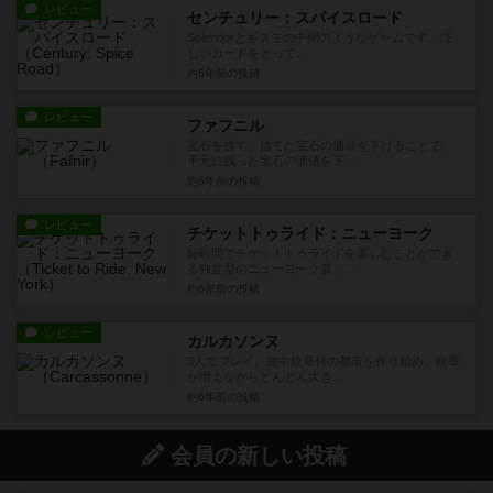
レビュー
センチュリー：スパイスロード
Splendorとギズモの中間のようなゲームです。ほ
しいカードをとって...
約6年前
の投稿
レビュー
ファフニル
宝石を捨て、捨てた宝石の価値を下げることで、
手元に残った宝石の価値を下...
約6年前
の投稿
レビュー
チケットトゥライド：ニューヨーク
短時間でチケットトゥライドを楽しむことができ
る独立型のニューヨーク篇。...
約6年前
の投稿
レビュー
カルカソンヌ
3人でプレイ。途中紋章付の都市を作り始め、紋章
が増えながらどんどん大き...
約6年前
の投稿
会員の新しい投稿