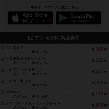
ボドゲーマのアプリ版はこちら
アクセス数 急上昇中
コレクト！
340
PT
紹介文なし
1件の投稿
無限まちがいさがし
322
PT
紹介文あり
2件の投稿
ガルフストライク
217
PT
紹介文あり
1件の投稿
クルティボ
203
PT
紹介文なし
1件の投稿
1809
112
PT
紹介文あり
1件の投稿
ファースト・イン・フライト
108
PT
紹介文あり
3件の投稿