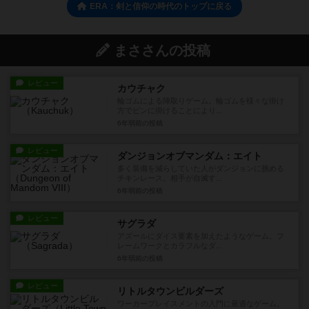
ERA：剣と信仰の時代のトップに戻る
まささんの投稿
レビュー
カウチャク
輪ゴムによる陣取りゲーム。輪ゴムを様々な掛け
方でピンに掛けることにより...
6年弱前
の投稿
レビュー
ダンジョンオブマンダム：エイト
多く装備を減らしていた人がダンジョンに挑める
チキンレース。相手が自滅す...
6年弱前
の投稿
レビュー
サグラダ
アズールにダイス要素を加えたようなゲーム。フ
レームワークとカラフルなダ...
6年弱前
の投稿
レビュー
リトルタウンビルダーズ
ワーカープレイスメントの入門に最適なゲーム。