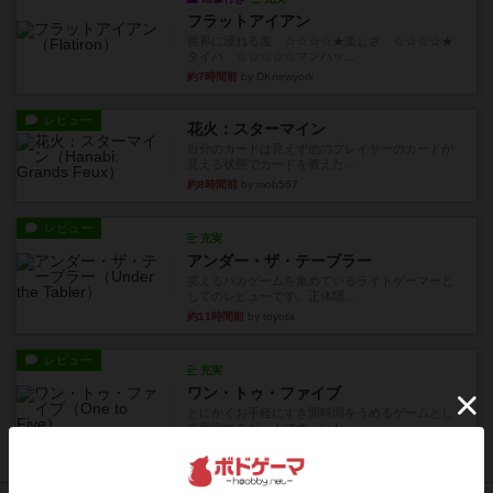
フラットアイアン
世界に浸れる度 ☆☆☆☆★楽しさ ☆☆☆☆★
タイパ ☆☆☆☆☆マンハッ...
約7時間前
by DKnewyork
レビュー
花火：スターマイン
自分のカードは見えず他のプレイヤーのカードが
見える状態でカードを教えた...
約8時間前
by mob567
レビュー
充実
アンダー・ザ・テーブラー
笑えるバカゲームを集めているライトゲーマーと
してのレビューです。正体隠...
約11時間前
by toyota
レビュー
充実
ワン・トゥ・ファイブ
とにかくお手軽にすき間時間をうめるゲームとし
て重宝するゲームです。いわ...
約12時間前
by nabekoh