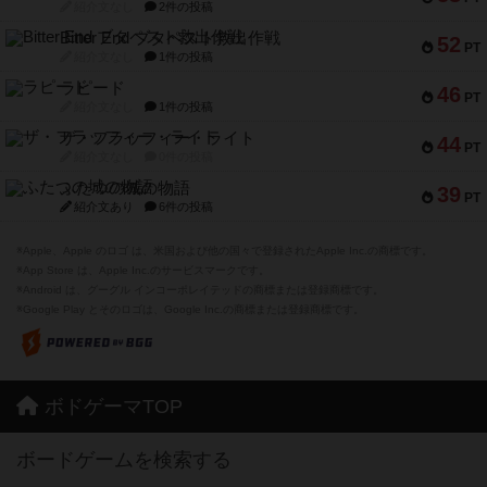
紹介文なし
2件の投稿
Bitter End ブタペスト救出作戦
52
PT
紹介文なし
1件の投稿
ラピード
46
PT
紹介文なし
1件の投稿
ザ・フラッフィー・ライト
44
PT
紹介文なし
0件の投稿
ふたつの城の物語
39
PT
紹介文あり
6件の投稿
※Apple、Apple のロゴ は、米国および他の国々で登録されたApple Inc.の商標です。
※App Store は、Apple Inc.のサービスマークです。
※Android は、グーグル インコーポレイテッドの商標または登録商標です。
※Google Play とそのロゴは、Google Inc.の商標または登録商標です。
ボドゲーマTOP
ボードゲームを検索する