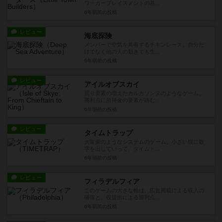
ワーカープレイスメントの基...
6年弱前
の投稿
レビュー
海底探険
メンバーで空気を共有するチキンレース。自分だ
けでなく他の人の動きでも生...
6年弱前
の投稿
レビュー
アイルオブスカイ
競り要素の増えたカルカソンヌのようなゲーム。
勝利点に所持金の要素が絡む...
6年弱前
の投稿
レビュー
タイムトラップ
大富豪のようなシステムのゲーム。小さい順に数
字を出していって、タイムト...
6年弱前
の投稿
レビュー
フィラデルフィア
このゲームの大きな軸は、広告掲載による収入の
確保と、役提出による勝利点...
6年弱前
の投稿