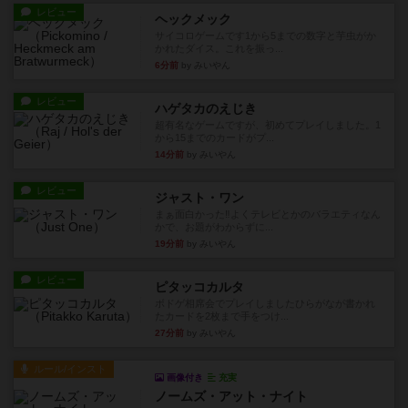
レビュー
ヘックメック
サイコロゲームです1から5までの数字と芋虫がか
かれたダイス。これを振っ...
6分前
by みいやん
レビュー
ハゲタカのえじき
超有名なゲームですが、初めてプレイしました。1
から15までのカードがプ...
14分前
by みいやん
レビュー
ジャスト・ワン
まぁ面白かった‼️よくテレビとかのバラエティなん
かで、お題がわからずに...
19分前
by みいやん
レビュー
ピタッコカルタ
ボドゲ相席会でプレイしましたひらがなが書かれ
たカードを2枚まで手をつけ...
27分前
by みいやん
ルール/インスト
画像付き
充実
ノームズ・アット・ナイト