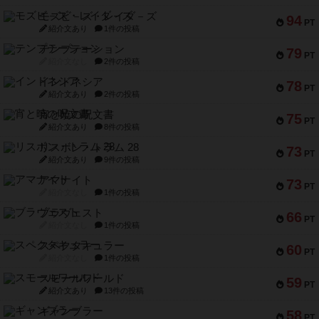
モズビ－ズ・レイダ－ズ
94
PT
紹介文あり
1件の投稿
テンプテーション
79
PT
紹介文なし
2件の投稿
インドネシア
78
PT
紹介文あり
2件の投稿
宵と暁の呪文書
75
PT
紹介文あり
8件の投稿
リスボン・トラム 28
73
PT
紹介文あり
9件の投稿
アマナイト
73
PT
紹介文なし
1件の投稿
ブラヴェスト
66
PT
紹介文なし
1件の投稿
スペクタキュラー
60
PT
紹介文なし
1件の投稿
スモールワールド
59
PT
紹介文あり
13件の投稿
ギャンブラー
58
PT