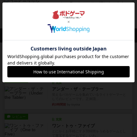
コーヒーラッシュ：ご一緒にケーキも
コーヒーラッシュをプレイした後に「ご一緒にケ
ーキも」の拡張を混ぜてプレ...
1年以上前
の投稿
会員の新しい投稿
レビュー
花火：スターマイン
自分のカードは見えず他のプレイヤーのカードが
見える状態でカードを教えた...
16分前
by mob567
レビュー
充実
アンダー・ザ・テーブラー
笑えるバカゲームを集めているライトゲーマーと
してのレビューです。正体隠...
約3時間前
by toyota
レビュー
充実
ワン・トゥ・ファイブ
とにかくお手軽にすき間時間をうめるゲームとし
て重宝するゲームです。いわ...