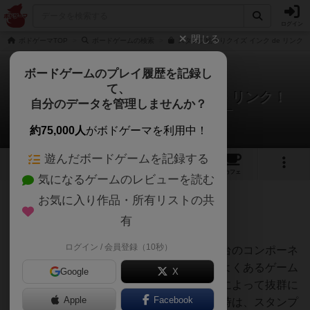
ログイン
閉じる
ボドゲーマTOP
ボードゲームの検索
スタンプ絵作りクイズ インク de リンク
ボードゲームのプレイ履歴を記録し
て、
スタンプ絵作りクイズ インク de リンク！
自分のデータを管理しませんか？
坂の上のレンタルスペースさんのレビュー
約75,000人
がボドゲーマを利用中！
遊んだボードゲームを記録する
1
1
20
トップ
画像
動画
レビュー
カフェ
気になるゲームのレビューを読む
お気に入り作品・所有リストの共
167名
1名
0
1年以上前
有
ログイン / 会員登録（10秒）
４人でプレイしました。スタンプとインク台のコンポーネ
ントだけでも最高にわくわくしましたが、よくあるゲーム
Google
X
システムながら、押せる回数制限のルールによって抜群に
Apple
Facebook
おもしろいゲームになっていました。購入時は、スタンプ