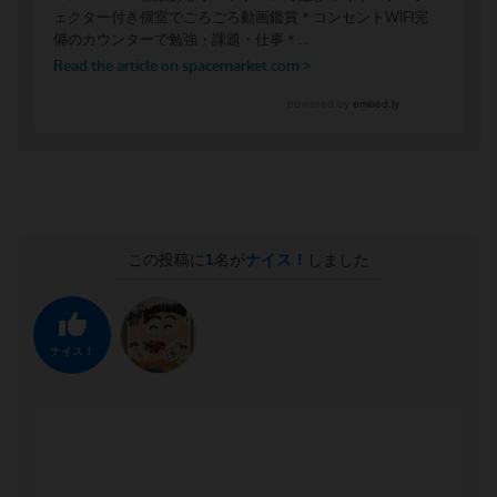
この投稿に
1
名が
ナイス！
しました
ナイス！