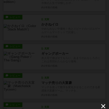
今後の人生で10個しかボ...
約1年前
の投稿
レビュー
充実
かさねイロ
やめられない中毒性！色とスピードのパズルゲー
ムゲームマーケットで試遊し...
約1年前
の投稿
レビュー
充実
ギャングポーカー
友人宅で遊ばせてもらい、あまりのおもしろさに
これは売切れたらかなり後悔...
約1年前
の投稿
レビュー
充実
マッチ売りの大富豪
マッチを使って数字を変化させることのできる新
感覚大富豪ゲーム。マッチを...
約1年前
の投稿
レビュー
充実