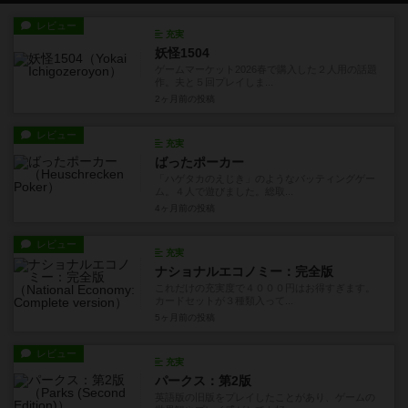
レビュー
充実
妖怪1504
ゲームマーケット2026春で購入した２人用の話題
作。夫と５回プレイしま...
2ヶ月前
の投稿
レビュー
充実
ばったポーカー
「ハゲタカのえじき」のようなバッティングゲー
ム。４人で遊びました。総取...
4ヶ月前
の投稿
レビュー
充実
ナショナルエコノミー：完全版
これだけの充実度で４０００円はお得すぎます。
カードセットが３種類入って...
5ヶ月前
の投稿
レビュー
充実
パークス：第2版
英語版の旧版をプレイしたことがあり、ゲームの