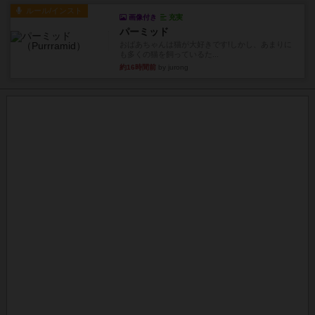
ルール/インスト
画像付き
充実
パーミッド
おばあちゃんは猫が大好きです!しかし、あまりに
も多くの猫を飼っているた...
約16時間前
by jurong