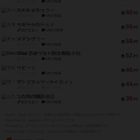
紹介文なし
1件の投稿
スペクタキュラー
60
PT
紹介文なし
1件の投稿
スモールワールド
59
PT
紹介文あり
13件の投稿
ギャンブラー
58
PT
紹介文なし
2件の投稿
Bitter End ブタペスト救出作戦
52
PT
紹介文なし
1件の投稿
ラピード
46
PT
紹介文なし
1件の投稿
ザ・フラッフィー・ライト
44
PT
紹介文なし
0件の投稿
ふたつの城の物語
39
PT
紹介文あり
6件の投稿
※Apple、Apple のロゴ は、米国および他の国々で登録されたApple Inc.の商標です。
※App Store は、Apple Inc.のサービスマークです。
※Android は、グーグル インコーポレイテッドの商標または登録商標です。
※Google Play とそのロゴは、Google Inc.の商標または登録商標です。