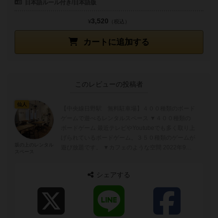
日本語ルール付き/日本語版
3,520
¥
（税込）
カートに追加する
このレビューの投稿者
仙人
【中央線日野駅 無料駐車場】４００種類のボード
ゲームで遊べるレンタルスペース ▼４００種類の
ボードゲーム 最近テレビやYoutubeでも多く取り上
げられているボードゲーム。３５０種類のゲームが
坂の上のレンタル
遊び放題です。 ▼カフェのような空間 2022年9月
スペース
に建った建物で...
シェアする