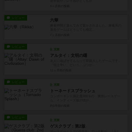
世界観やプレイ感がとても好...
6ヶ月前
の投稿
レビュー
六華
麻雀仲間と遊んでみて驚かされました。麻雀系の
派生ゲームはどうしても物足...
7ヶ月前
の投稿
レビュー
充実
アルタイ：文明の曙
友人に遊ばせてもらって即購入したゲームです。
「領土争い」という、ぶつか...
11ヶ月前
の投稿
レビュー
充実
トーネードスプラッシュ
コンポーネント満足度300％の、爽快レースゲー
ム。インディーズ版の頃か...
約1年前
の投稿
レビュー
充実
ゲスクラブ：第2版
ボードゲームを350個所持している私が、「もし