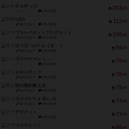
クルティボ
203
PT
紹介文なし
1件の投稿
1809
112
PT
紹介文あり
1件の投稿
ファースト・イン・フライト
108
PT
紹介文あり
3件の投稿
モズビ－ズ・レイダ－ズ
94
PT
紹介文あり
1件の投稿
テンプテーション
79
PT
紹介文なし
2件の投稿
インドネシア
78
PT
紹介文あり
2件の投稿
宵と暁の呪文書
75
PT
紹介文あり
8件の投稿
リスボン・トラム 28
73
PT
紹介文あり
9件の投稿
アマナイト
73
PT
紹介文なし
1件の投稿
ブラヴェスト
66
PT