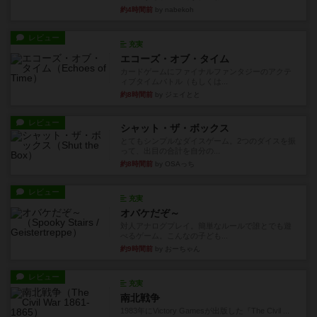
約4時間前
by nabekoh
レビュー
充実
エコーズ・オブ・タイム
カードゲームにファイナルファンタジーのアクテ
ィブタイムバトル（もしくは...
約8時間前
by ジェイとと
レビュー
シャット・ザ・ボックス
とてもシンプルなダイスゲーム。2つのダイスを振
って、出目の合計を自分の...
約8時間前
by OSAっち
レビュー
充実
オバケだぞ～
対人アナログプレイ。簡単なルールで誰とでも遊
べるゲーム。こんなの子ども...
約9時間前
by おーちゃん
レビュー
充実
南北戦争
1983年にVictory Gamesが出版した『The Civil ...