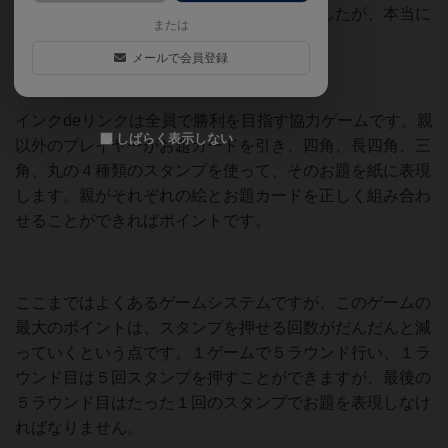
が入っているなんて新しい！と衝動買いでしたが、本当に
または
買ってよかったです。
メールで会員登録
インクdeリンクは全員で勝利を目指す協力ゲームです。親
しばらく表示しない
以外のプレイヤーがお題カードを引き、四角、長四角、三
角、丸の４種類のスタンプを使って、そのお題を紙に表現
します。親がそれぞれの絵とお題カードを正しく組み合わ
せることができればポイントです。
ここまではよくあるゲームシステムですが、このゲームの
最大のポイントは、スタンプを押せる回数がだんだんと減
っていくという点です。１ゲームで５ラウンド行い、１ラ
ウンド目は５回スタンプを押すことができますが、最後の
５ラウンド目はたった１回のスタンプでお題を表現しなけ
ればなりません。