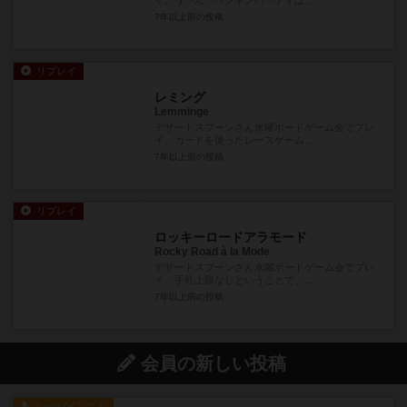
7年以上前
の投稿
リプレイ
レミング
Lemminge
デザートスプーンさん水曜ボードゲーム会でプレ
イ。カードを使ったレースゲーム...
7年以上前
の投稿
リプレイ
ロッキーロードアラモード
Rocky Road à la Mode
デザートスプーンさん水曜ボードゲーム会でプレ
イ。手札上限なしということで、...
7年以上前
の投稿
会員の新しい投稿
ルール/インスト