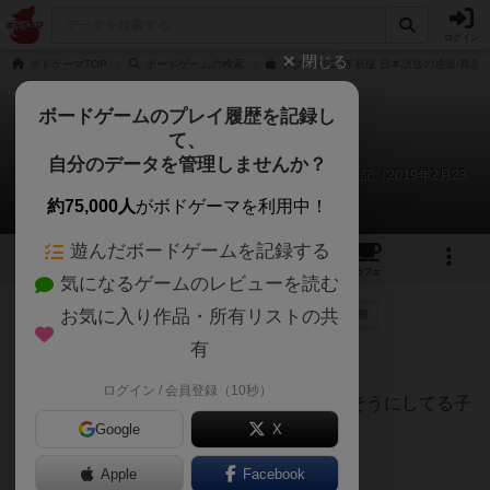
ログイン
閉じる
ボドゲーマTOP
ボードゲームの検索
ドブル 2023年新版 日本語版の通販/商品
ボードゲームのプレイ履歴を記録し
て、
ドブル
自分のデータを管理しませんか？
てら@kotaronopapa、ママ、こうすけ、1,2のリプレイ日記（2019年2月23
日）
約75,000人
がボドゲーマを利用中！
遊んだボードゲームを記録する
9
6
46
335
トップ
画像
動画
レビュー
カフェ
気になるゲームのレビューを読む
お気に入り作品・所有リストの共
275名
が参考
1名
がナイス
0
7年以上前
有
職場の旅行会の隙間時間にプレイ
ログイン / 会員登録（10秒）
家族を連れての参加だったんで、近くで暇そうにしてる子
を見つけてうちの家族と一緒にプレイ
Google
X
途中でその子の親も参加
Apple
Facebook