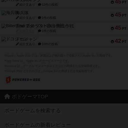
45
PT
紹介文あり
12件の投稿
海兵隊
45
PT
紹介文あり
1件の投稿
Bitter End ブタペスト救出作戦
45
PT
紹介文なし
1件の投稿
ドコジャン
42
PT
紹介文あり
10件の投稿
※Apple、Apple のロゴ は、米国および他の国々で登録されたApple Inc.の商標です。
※App Store は、Apple Inc.のサービスマークです。
※Android は、グーグル インコーポレイテッドの商標または登録商標です。
※Google Play とそのロゴは、Google Inc.の商標または登録商標です。
ボドゲーマTOP
ボードゲームを検索する
ボードゲームの新着レビュー