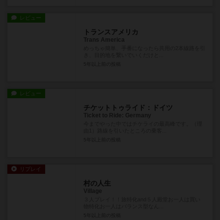
レビュー
トランスアメリカ
Trans America
めっちゃ簡単、手番になったら共用の2本線路を引
き、目的地を繋いでいくだけと...
5年以上前
の投稿
レビュー
チケットトゥライド：ドイツ
Ticket to Ride: Germany
今までやった中ではチケライの最高峰です。（理
由1）路線を引いたところの乗客...
5年以上前
の投稿
リプレイ
村の人生
Village
３人プレイ！！旅特化and５人殿堂お一人は買い
物特化お一人はバランス型なん...
5年以上前
の投稿