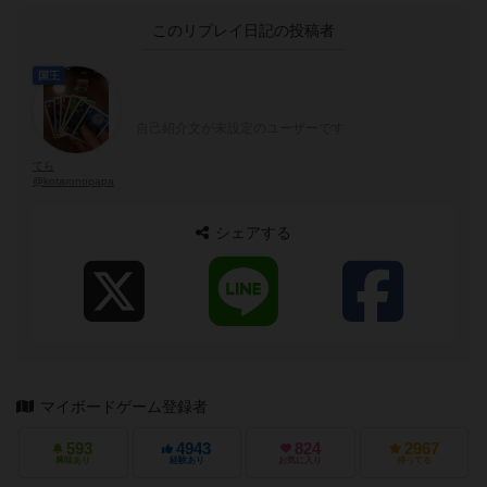
このリプレイ日記の投稿者
国王
自己紹介文が未設定のユーザーです
てら
@kotaronopapa
シェアする
マイボードゲーム登録者
593
4943
824
2967
興味あり
経験あり
お気に入り
持ってる