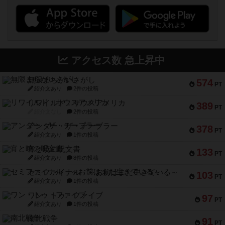
アクセス数 急上昇中
無限まちがいさがし
574
PT
紹介文あり
2件の投稿
リワイルド：サウスアメリカ
389
PT
紹介文なし
2件の投稿
アンダー・ザ・テーブラー
378
PT
紹介文あり
1件の投稿
宵と暁の呪文書
133
PT
紹介文あり
8件の投稿
セミファイナル ～お前はまだ生きている～
103
PT
紹介文あり
1件の投稿
ワン・トゥ・ファイブ
97
PT
紹介文あり
1件の投稿
南北戦争
91
PT