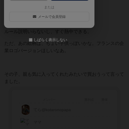
または
メールで会員登録
やっぱ、ドブルはいいわ
ルール説明いらないし、すぐ熱中できる。
しばらく表示しない
ただ、あの絵柄は、ちょい子供っぽいかな。フランスの企
業ロゴバージョンほしいなあ。
その子、親も気に入ってくれたみたいで買おうって言って
ました。
メンバー
勝利点
勝者
てら@kotaronopapa
ママ