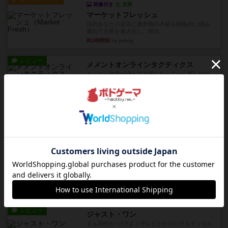
画像付き
充実
マーケットフレッシュ
目的あなたの店先に農産物の木箱を戦略的に積み
重ねて在庫を最大化し、競合...
約3時間前
by jurong
レビュー
メメントオンラインタクティクス
どんどん物量が増えて大変になっていく押し付け
合いが楽しいゲーム盛り上が...
約3時間前
by nekomanma222
レビュー
ヘックメック
サイコロゲームです1から5までの数字と芋虫がか
かれたダイス。これを振っ...
約5時間前
by みいやん
レビュー
ハゲタカのえじき
超有名なゲームですが、初めてプレイしました。1
から15までのカードがプ...
約5時間前
by みいやん
レビュー
ジャスト・ワン
まぁ面白かった‼️よくテレビとかのバラエティなん