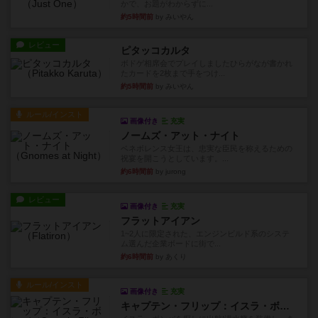
かで、お題がわからずに...
約5時間前
by みいやん
レビュー
ピタッコカルタ
ボドゲ相席会でプレイしましたひらがなが書かれ
たカードを2枚まで手をつけ...
約5時間前
by みいやん
ルール/インスト
画像付き
充実
ノームズ・アット・ナイト
ベネボレンス女王は、忠実な臣民を称えるための
祝宴を開こうとしています。...
約6時間前
by jurong
レビュー
画像付き
充実
フラットアイアン
1~2人に限定された、エンジンビルド系のシステ
ム選んだ企業ボードに街で...
約6時間前
by あくり
ルール/インスト
画像付き
充実
キャプテン・フリップ：イスラ・ボンバ