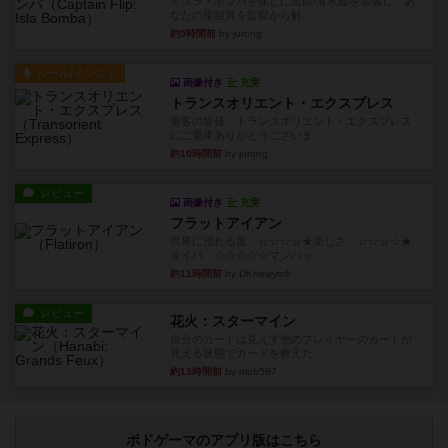
イスラ・ボンバを探しに出航!潜水艦を装備し、あ
なたの乗組員を監獄から解...
約9時間前
by jurong
ルール/インスト
画像付き
充実
トランスオリエント・エクスプレス
乗客の皆様、トランスオリエント・エクスプレス
にご乗車ありがとうございま...
約10時間前
by jurong
レビュー
画像付き
充実
フラットアイアン
世界に浸れる度 ☆☆☆☆★楽しさ ☆☆☆☆★
タイパ ☆☆☆☆☆マンハッ...
約11時間前
by DKnewyork
レビュー
花火：スターマイン
自分のカードは見えず他のプレイヤーのカードが
見える状態でカードを教えた...
約13時間前
by mob567
ボドゲーマのアプリ版はこちら