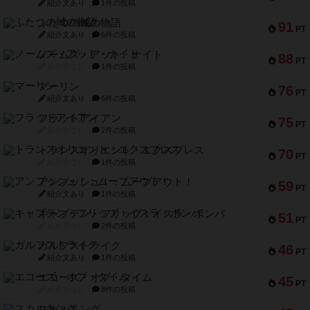
紹介文あり
1件の投稿
ふたつの城の物語
91
PT
紹介文あり
6件の投稿
ノームズ・アット・ナイト
88
PT
紹介文なし
1件の投稿
マーリン
76
PT
紹介文あり
6件の投稿
フラットアイアン
75
PT
紹介文なし
2件の投稿
トランスオリエント・エクスプレス
70
PT
紹介文なし
1件の投稿
アンブッシュ！：ムーブアウト！
59
PT
紹介文あり
1件の投稿
キャプテン・フリップ：イスラ・ボンバ
51
PT
紹介文なし
2件の投稿
ガルフストライク
46
PT
紹介文あり
1件の投稿
エコーズ・オブ・タイム
45
PT
紹介文なし
8件の投稿
スカルキング