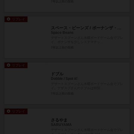
7年以上前
の投稿
リプレイ
スペース・ビーンズ / ボーナンザ・ギャラクシーズ
Space Beans
デザートスプーンさん水曜ボードゲーム会でプレ
イ。ボナンザを少しシステマチッ...
7年以上前
の投稿
リプレイ
ドブル
Dobble / Spot it!
デザートスプーンさん水曜ボードゲーム会でプレ
イ。デザスプさんのドブルは特別...
7年以上前
の投稿
リプレイ
さるやま
SARUYAMA
デザートスプーンさん水曜ボードゲーム会でプレ
イ。うーん、ペンギンパーティは...