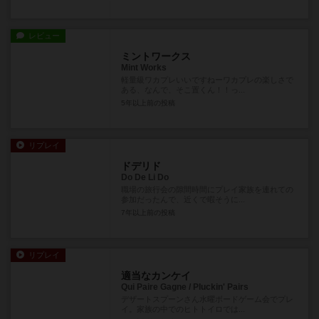
レビュー
ミントワークス
Mint Works
軽量級ワカプレいいですねーワカプレの楽しさで
ある、なんで、そこ置くん！！っ...
5年以上前
の投稿
リプレイ
ドデリド
Do De Li Do
職場の旅行会の隙間時間にプレイ家族を連れての
参加だったんで、近くで暇そうに...
7年以上前
の投稿
リプレイ
適当なカンケイ
Qui Paire Gagne / Pluckin' Pairs
デザートスプーンさん水曜ボードゲーム会でプレ
イ。家族の中でのヒトトイロでは...