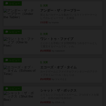
レビュー
充実
アンダー・ザ・テーブラー
笑えるバカゲームを集めているライトゲーマーと
してのレビューです。正体隠...
23分前
by toyota
レビュー
充実
ワン・トゥ・ファイブ
とにかくお手軽にすき間時間をうめるゲームとし
て重宝するゲームです。いわ...
約2時間前
by nabekoh
レビュー
充実
エコーズ・オブ・タイム
カードゲームにファイナルファンタジーのアクテ
ィブタイムバトル（もしくは...
約6時間前
by ジェイとと
レビュー
シャット・ザ・ボックス
とてもシンプルなダイスゲーム。2つのダイスを振
って、出目の合計を自分の...
約6時間前
by OSAっち