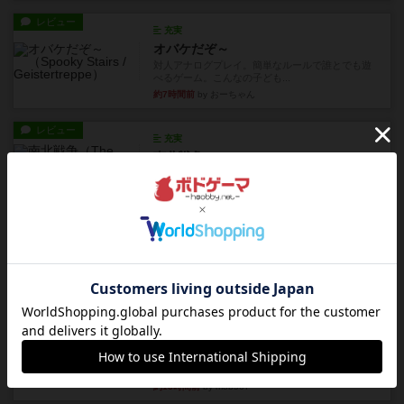
レビュー
充実
オバケだぞ～
対人アナログプレイ。簡単なルールで誰とでも遊
べるゲーム。こんなの子ども...
約7時間前
by おーちゃん
レビュー
充実
南北戦争
1983年にVictory Gamesが出版した『The Civil ...
約11時間前
by Chaco
レビュー
画像付き
ファイアー・ブルズ / 火牛陣
火牛を引き連れて敵を殲滅させる。縦か斜めで前2
列まで攻撃できるが、自分...
約13時間前
by うらまこ
レビュー
フリップ７
カードをめくるかパスをするかを決めてパスした
時のカード数字が得点になる...
約13時間前
by mob567