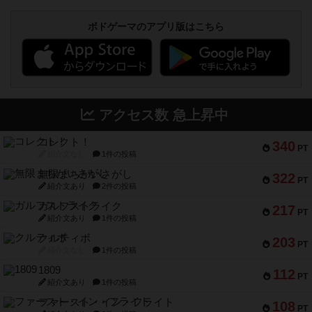
ボドゲーマのアプリ版はこちら
アクセス数 急上昇中
コレクト！
340
PT
紹介文なし
1件の投稿
無限まちがいさがし
322
PT
紹介文あり
2件の投稿
ガルフストライク
217
PT
紹介文あり
1件の投稿
クルティボ
203
PT
紹介文なし
1件の投稿
1809
112
PT
紹介文あり
1件の投稿
ファースト・イン・フライト
108
PT