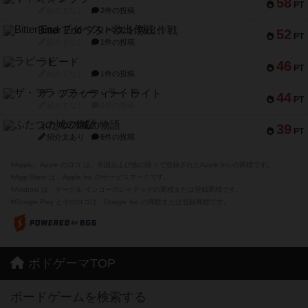
58
PT
紹介文なし
2件の投稿
Bitter End ブタペスト救出作戦
52
PT
紹介文なし
1件の投稿
ラピード
46
PT
紹介文なし
1件の投稿
ザ・フラッフィー・ライト
44
PT
紹介文なし
0件の投稿
ふたつの城の物語
39
PT
紹介文あり
6件の投稿
※Apple、Apple のロゴ は、米国および他の国々で登録されたApple Inc.の商標です。
※App Store は、Apple Inc.のサービスマークです。
※Android は、グーグル インコーポレイテッドの商標または登録商標です。
※Google Play とそのロゴは、Google Inc.の商標または登録商標です。
ボドゲーマTOP
ボードゲームを検索する