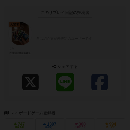
このリプレイ日記の投稿者
大賢者
自己紹介文が未設定のユーザーです
てら
@kotaronopapa
シェアする
マイボードゲーム登録者
747
1397
300
994
興味あり
経験あり
お気に入り
持ってる