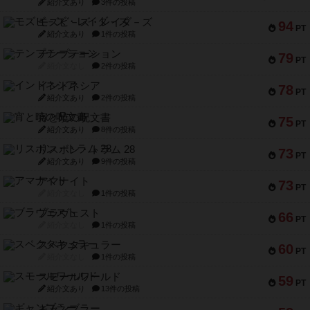
紹介文あり
3件の投稿
モズビ－ズ・レイダ－ズ
94
PT
紹介文あり
1件の投稿
テンプテーション
79
PT
紹介文なし
2件の投稿
インドネシア
78
PT
紹介文あり
2件の投稿
宵と暁の呪文書
75
PT
紹介文あり
8件の投稿
リスボン・トラム 28
73
PT
紹介文あり
9件の投稿
アマナイト
73
PT
紹介文なし
1件の投稿
ブラヴェスト
66
PT
紹介文なし
1件の投稿
スペクタキュラー
60
PT
紹介文なし
1件の投稿
スモールワールド
59
PT
紹介文あり
13件の投稿
ギャンブラー