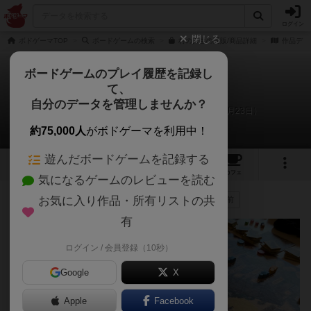
ログイン
閉じる
ボドゲーマTOP
ボードゲームの検索
村の人生の通販/商品詳細
作品デー
ボードゲームのプレイ履歴を記録し
て、
村の人生
自分のデータを管理しませんか？
てら@kotaronopapaのリプレイ日記（2021年1月23日）
約75,000人
がボドゲーマを利用中！
遊んだボードゲームを記録する
11
2
18
117
トップ
画像
動画
レビュー
カフェ
気になるゲームのレビューを読む
お気に入り作品・所有リストの共
187名
が参考
0名
がナイス
0
5年以上前
有
ログイン / 会員登録（10秒）
Google
X
Apple
Facebook