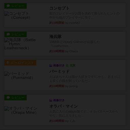
レビュー
コンセプト
親のプレイヤーがお題を決めて限られたヒントの
中から他のプレイヤーに当て...
約13時間前
by mob567
レビュー
海兵隊
1988年にVictory Gamesが出版した
『Leathernec...
約14時間前
by Chaco
ルール/インスト
画像付き
充実
パーミッド
おばあちゃんは猫が大好きです!しかし、あまりに
も多くの猫を飼っているた...
約14時間前
by jurong
レビュー
画像付き
オラパ・マイン
お気に入りのplayte製です。オラパスペースから
やり、気に入りました...
約14時間前
by くみ