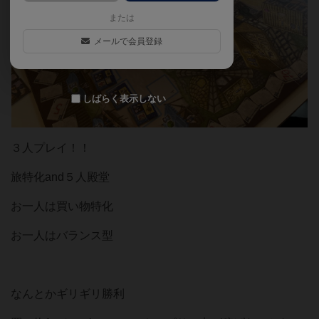
または
メールで会員登録
しばらく表示しない
３人プレイ！！
旅特化and５人殿堂
お一人は買い物特化
お一人はバランス型
なんとかギリギリ勝利