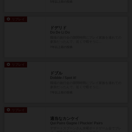
5年以上前
の投稿
リプレイ
ドデリド
Do De Li Do
職場の旅行会の隙間時間にプレイ家族を連れての
参加だったんで、近くで暇そうに...
7年以上前
の投稿
リプレイ
ドブル
Dobble / Spot it!
職場の旅行会の隙間時間にプレイ家族を連れての
参加だったんで、近くで暇そうに...
7年以上前
の投稿
リプレイ
適当なカンケイ
Qui Paire Gagne / Pluckin' Pairs
デザートスプーンさん水曜ボードゲーム会でプレ