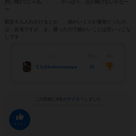
買い物1つじゃあ、、、、やっぱり、点が稼げないかなー
ー
殿堂６人入れかけるとか、、細かいミスが連発だったの
は、反省ですが、ま、勝ったので細かいことは言いっこな
しです
メンバー
勝利点
勝者
てら@kotaronopapa
51
この投稿に
0
名が
ナイス！
しました
ナイス！