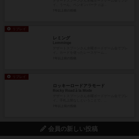
デザートスプーンさん水曜ボードゲーム会でプレ
イ。うーん、ペンギンパーティは...
7年以上前
の投稿
リプレイ
レミング
Lemminge
デザートスプーンさん水曜ボードゲーム会でプレ
イ。カードを使ったレースゲーム...
7年以上前
の投稿
リプレイ
ロッキーロードアラモード
Rocky Road à la Mode
デザートスプーンさん水曜ボードゲーム会でプレ
イ。手札上限なしということで、...
7年以上前
の投稿
会員の新しい投稿