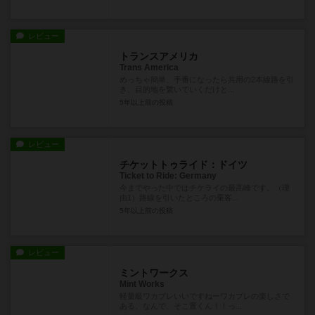
レビュー
トランスアメリカ
Trans America
めっちゃ簡単、手番になったら共用の2本線路を引
き、目的地を繋いでいくだけと...
5年以上前
の投稿
レビュー
チケットトゥライド：ドイツ
Ticket to Ride: Germany
今までやった中ではチケライの最高峰です。（理
由1）路線を引いたところの乗客...
5年以上前
の投稿
レビュー
ミントワークス
Mint Works
軽量級ワカプレいいですねーワカプレの楽しさで
ある、なんで、そこ置くん！！っ...