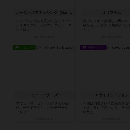
ボーストオアナッシング（B.o.N）
オリフラム
シンプルながらも変則的なトリック
各プレイヤーは同じ内容のデッ
テイキングゲームです。コンポーネ
枚からランダムに3枚抜いた7
ントは...
札...
5年以上前
の投稿
5年以上前
の投稿
レビュー
戦略やコツ
ニューヨーク・ズー
エヴォリューション
ウヴェ・ローゼンベルグさんの新
今回は肉食プレイに焦点を当
作。一言で言うと「パッチワーク＋
ます。餌が得点になり、その
フタリコ...
体数ま...
6年弱前
の投稿
6年弱前
の投稿