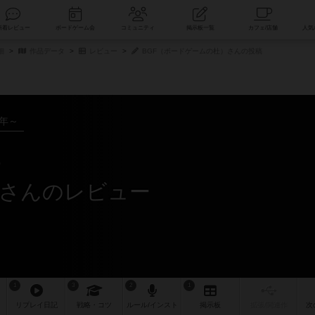
索
新着レビュー
ボードゲーム会
コミュニティ
掲示板一覧
細
作品データ
レビュー
BGF（ボードゲームの杜）さんの投稿
9年～
）さんのレビュー
1
3
2
1
リプレイ
日記
戦略
・コツ
ルール
/インスト
掲示板
拡張/関連
作
次