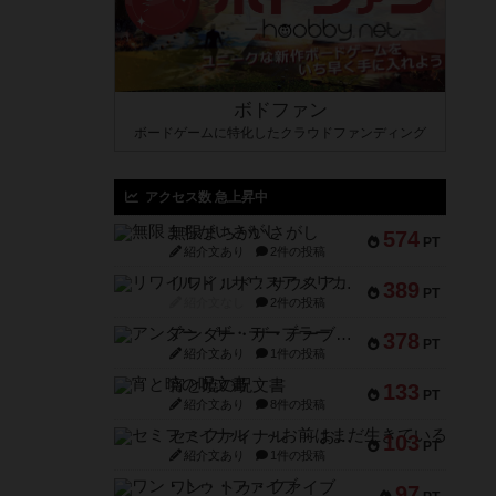
ボドファン
ボードゲームに特化したクラウドファンディング
アクセス数 急上昇中
無限まちがいさがし
574
PT
紹介文あり
2件の投稿
リワイルド：サウスアメリカ
389
PT
紹介文なし
2件の投稿
アンダー・ザ・テーブラー
378
PT
紹介文あり
1件の投稿
宵と暁の呪文書
133
PT
紹介文あり
8件の投稿
セミファイナル ～お前はまだ生きている～
103
PT
紹介文あり
1件の投稿
ワン・トゥ・ファイブ
97