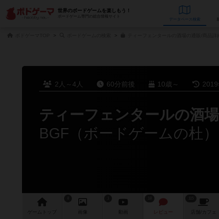
世界のボードゲームを楽しもう！
ボードゲーム専門の総合情報サイト
データベース
検
ボドゲーマTOP
ボードゲームの検索
ティーフェンタールの酒場の通販/商品詳
2人～4人
60分前後
10歳～
201
ティーフェンタールの酒場
BGF（ボードゲームの杜
8
1
18
115
ゲーム
トップ
画像
動画
レビュー
店舗/
カフェ