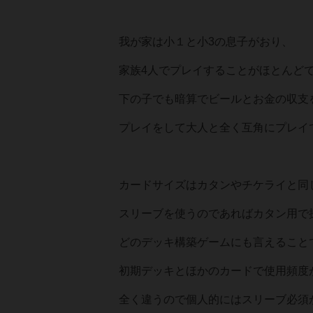
我が家は小１と小3の息子がおり、
家族4人でプレイすることがほとんど
下の子でも暗算でビールとお金の収支
プレイをして大人と全く互角にプレイ
カードサイズはカタンやチケライと同
スリーブを使うのであればカタン用で
どのデッキ構築ゲームにも言えること
初期デッキとほかのカードで使用頻度
全く違うので個人的にはスリーブ必須