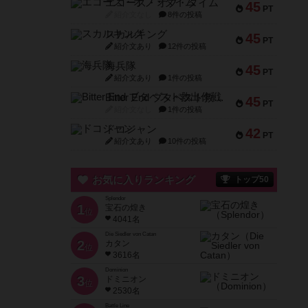
エコーズ・オブ・タイム
45
PT
紹介文なし
8件の投稿
スカルキング
45
PT
紹介文あり
12件の投稿
海兵隊
45
PT
紹介文あり
1件の投稿
Bitter End ブタペスト救出作戦
45
PT
紹介文なし
1件の投稿
ドコジャン
42
PT
紹介文あり
10件の投稿
お気に入りランキング
トップ50
Splendor
1
宝石の煌き
位
4041名
Die Siedler von Catan
2
カタン
位
3616名
Dominion
3
ドミニオン
位
2530名
Battle Line