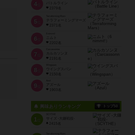
4
バトルライン
位
2379名
Terraforming Mars
5
テラフォーミングマーズ
位
2371名
6 nimmt!
6
ニムト
位
2202名
Carcassonne
7
カルカソンヌ
位
2191名
Wingspan
8
ウイングスパン
位
2150名
Azul
9
アズール
位
1903名
興味ありランキング
トップ50
SCYTHE
1
サイズ -大鎌戦役-
位
2415名
Terraforming Mars