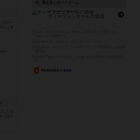
最近見たボードゲーム
Die Tavernen im Tiefen Thal
ティーフェンタールの酒場
ンのゲー
プレイヤ
※Apple、Apple のロゴ は、米国および他の国々で登録された
Apple Inc.の商標です。
※App Store は、Apple Inc.のサービスマークです。
※Android は、グーグル インコーポレイテッドの商標または登録商
標です。
※Google Play とそのロゴは、Google Inc.の商標または登録商標で
す。
ン
にしたボ
ドには3