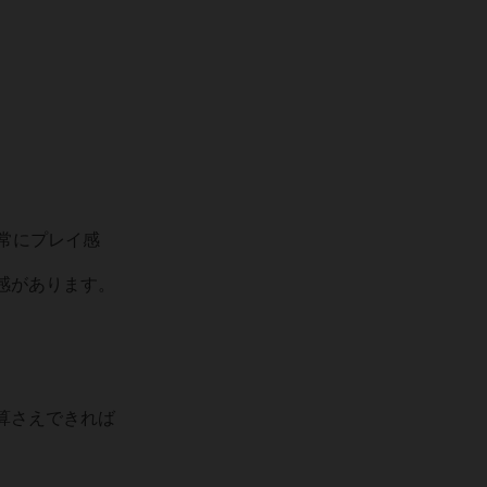
常にプレイ感
感があります。
算さえできれば