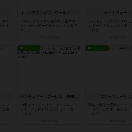
イッツアワンダフルワールド：戦争か平和か（拡張）
ナイトフォール
キ10
5つのシナリオをで勝利を目指すキ
いわゆるドミニオンクロー
枚を手
ャンペーンモードがメインの拡張で
ムですがドミニオンと違い
す。シ...
ー同士...
5年以上前
の投稿
6年弱前
の投稿
レビュー
レビュー
センチュリー：ゴーレム 未知なる東方山脈
エヴォリューショ
ててみ
内容はセンチュリー・イースタンワ
種族の繁栄と絶滅をテーマ
餌は個
ンダースと同じでセンチュリーゴー
ードゲームです。種のカー
レムの...
つまで...
6年弱前
の投稿
6年弱前
の投稿