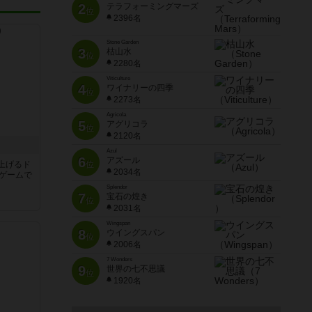
2
テラフォーミングマーズ
位
2396名
Stone Garden
3
枯山水
位
2280名
Viticulture
4
ワイナリーの四季
位
2273名
Agricola
5
アグリコラ
位
2120名
Azul
6
アズール
上げるド
位
2034名
のゲームで
Splendor
7
宝石の煌き
位
2031名
Wingspan
8
ウイングスパン
位
2006名
7 Wonders
9
世界の七不思議
位
1920名