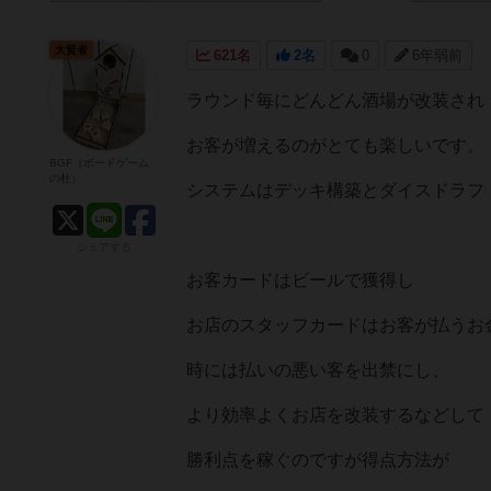
大賢者
621名
2名
0
6年弱前
ラウンド毎にどんどん酒場が改装され
お客が増えるのがとても楽しいです。
BGF（ボードゲーム
の杜）
システムはデッキ構築とダイスドラフ
シェアする
お客カードはビールで獲得し
お店のスタッフカードはお客が払うお
時には払いの悪い客を出禁にし、
より効率よくお店を改装するなどして
勝利点を稼ぐのですが得点方法が