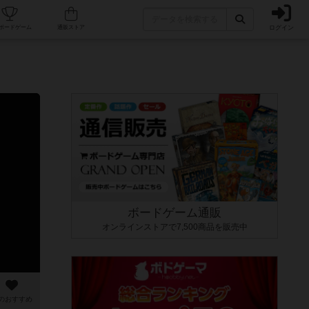
ログイン
カフェ/店舗
人気ボードゲーム
通販ストア
ボードゲーム通販
オンラインストアで7,500商品を販売中
のおすすめ