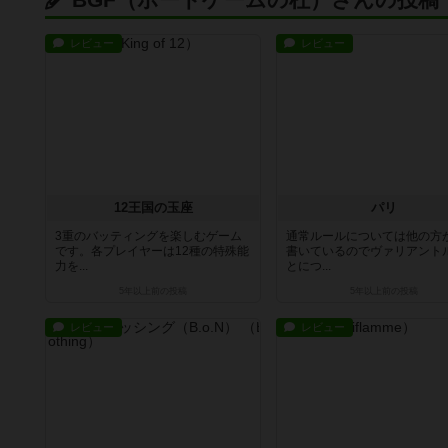
レビュー
レビュー
12王国の玉座
パリ
3重のバッティングを楽しむゲーム
通常ルールについては他の方
です。各プレイヤーは12種の特殊能
書いているのでヴァリアント
力を...
とにつ...
5年以上前
の投稿
5年以上前
の投稿
レビュー
レビュー