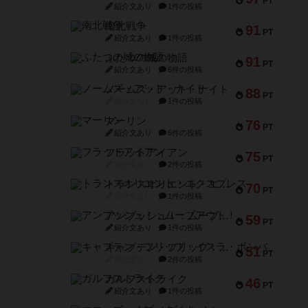
PT
紹介文あり
1件の投稿
南北戦争
91
PT
紹介文あり
1件の投稿
ふたつの城の物語
91
PT
紹介文あり
6件の投稿
ノームズ・アット・ナイト
88
PT
紹介文なし
1件の投稿
マーリン
76
PT
紹介文あり
6件の投稿
フラットアイアン
75
PT
紹介文なし
2件の投稿
トランスオリエント・エクスプレス
70
PT
紹介文なし
1件の投稿
アンブッシュ！：ムーブアウト！
59
PT
紹介文あり
1件の投稿
キャプテン・フリップ：イスラ・ボンバ
51
PT
紹介文なし
2件の投稿
ガルフストライク
46
PT
紹介文あり
1件の投稿