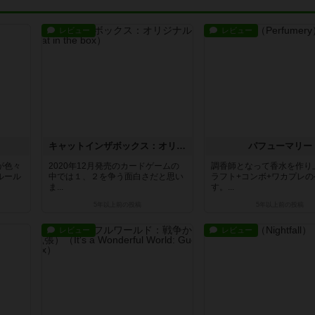
レビュー
レビュー
キャットインザボックス：オリジナル版
パフューマリー
が色々
2020年12月発売のカードゲームの
調香師となって香水を作り
ルール
中では１、２を争う面白さだと思い
ラフト+コンボ+ワカプレ
ま...
す。...
5年以上前
の投稿
5年以上前
の投稿
レビュー
レビュー