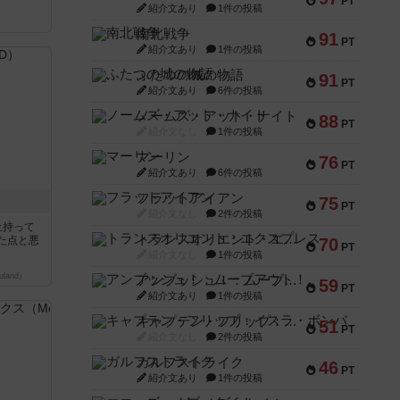
PT
紹介文あり
1件の投稿
南北戦争
91
PT
紹介文あり
1件の投稿
ふたつの城の物語
91
PT
紹介文あり
6件の投稿
ノームズ・アット・ナイト
88
PT
紹介文なし
1件の投稿
マーリン
76
PT
紹介文あり
6件の投稿
フラットアイアン
75
PT
紹介文なし
2件の投稿
上持って
トランスオリエント・エクスプレス
た点と悪
70
PT
紹介文なし
1件の投稿
land）
アンブッシュ！：ムーブアウト！
59
PT
紹介文あり
1件の投稿
キャプテン・フリップ：イスラ・ボンバ
51
PT
紹介文なし
2件の投稿
ガルフストライク
46
PT
紹介文あり
1件の投稿