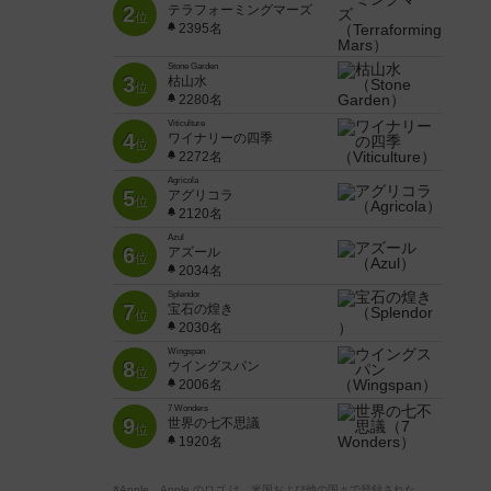
2
テラフォーミングマーズ
位
2395名
Stone Garden
3
枯山水
位
2280名
Viticulture
4
ワイナリーの四季
位
2272名
Agricola
5
アグリコラ
位
2120名
Azul
6
アズール
位
2034名
Splendor
7
宝石の煌き
位
2030名
Wingspan
8
ウイングスパン
位
2006名
7 Wonders
9
世界の七不思議
位
1920名
※Apple、Apple のロゴ は、米国および他の国々で登録された