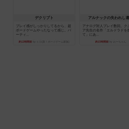
デクリプト
アルナックの失われし
プレイ感がしっかりしてるから、超
アナログ対人プレイ数回。ク
ボードゲームやったなって感じ。パ
ア先生の名作「エルドラドを
ーティ...
て」にあ...
約12時間前
by ヒロ(新！ボードゲーム家族)
約15時間前
by おーちゃん