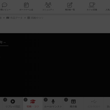
索
新着レビュー
ボードゲーム会
コミュニティ
掲示板一覧
細
作品データ
戦略やコツ
9年～
1
3
2
1
リプレイ
日記
戦略
・コツ
ルール
/インスト
掲示板
拡張/関連
作
次