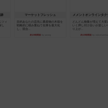
遺跡
マーケットフレッシュ
メメントオンラインタク
ニツィ
目的あなたの店先に農産物の木箱を
どんどん物量が増えて大変
探し
戦略的に積み重ねて在庫を最大化
いく押し付け合いが楽しい
し、競合...
り上が...
約19時間前
by jurong
約19時間前
by nekomanma