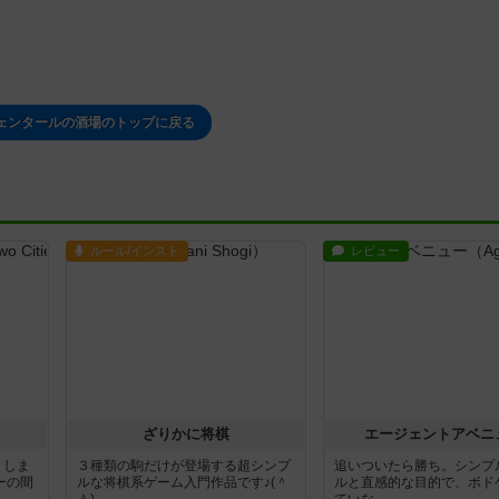
ェンタールの酒場のトップに戻る
ルール/インスト
レビュー
ざりかに将棋
エージェントアベニ
りしま
３種類の駒だけが登場する超シンプ
追いついたら勝ち。シンプ
ーの間
ルな将棋系ゲーム入門作品です♪(＾
ルと直感的な目的で、ボド