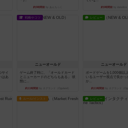
＾)...
ていな...
約5時間前
by あんちっく
約5時間前
by daisdice
戦略やコツ
レビュー
ニューオールド
ニューオールド
つサイ
ゲーム終了時に、「オールドカード
ボードゲームを1,000個以
いはあ
とニューカードのどちらもある」 状
いるユーザー視点で良かっ
態に...
か...
約11時間前
by オグランド（Oguland）
約11時間前
by オグランド（Ogu
ルール/インスト
レビュー