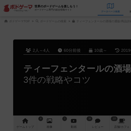
世界のボードゲームを楽しもう！
ボードゲーム専門の総合情報サイト
データベース
検
ボドゲーマTOP
ボードゲームの検索
ティーフェンタールの酒場の通販/商品詳
2人～4人
60分前後
10歳～
201
ティーフェンタールの酒場
3件の戦略やコツ
8
1
18
115
ゲーム
トップ
画像
動画
レビュー
店舗/
カフェ