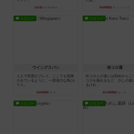
イング...
にあ...
18分前
by daisdice
約4時間前
by ジェイとと
レビュー
レビュー
ウイングスパン
街コロ通
２人で何度かプレイ。ここでも指摘
街コロとの違いは初めから二
されているように、一部強力な鳥(カ
コロを振れるなど、少しの違
ラス...
るけれ...
約6時間前
by S
約10時間前
by くみ
レビュー
レビュー