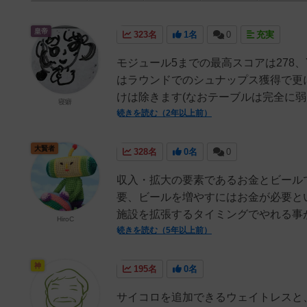
皇帝
323名
1名
0
充実
モジュール5までの最高スコアは278
はラウンドでのシュナップス獲得で更
けは除きます(なおテーブルは完全に弱い
寝癖
続きを読む（2年以上前）
大賢者
328名
0名
0
収入・拡大の要素であるお金とビール
要、ビールを増やすにはお金が必要と
施設を拡張するタイミングでやれる事が
HiroC
続きを読む（5年以上前）
神
195名
0名
サイコロを追加できるウェイトレスと