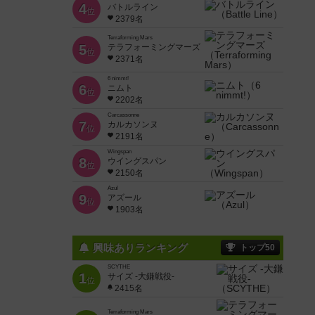
4
バトルライン
位
2379名
Terraforming Mars
5
テラフォーミングマーズ
位
2371名
6 nimmt!
6
ニムト
位
2202名
Carcassonne
7
カルカソンヌ
位
2191名
Wingspan
8
ウイングスパン
位
2150名
Azul
9
アズール
位
1903名
興味ありランキング
トップ50
SCYTHE
1
サイズ -大鎌戦役-
位
2415名
Terraforming Mars