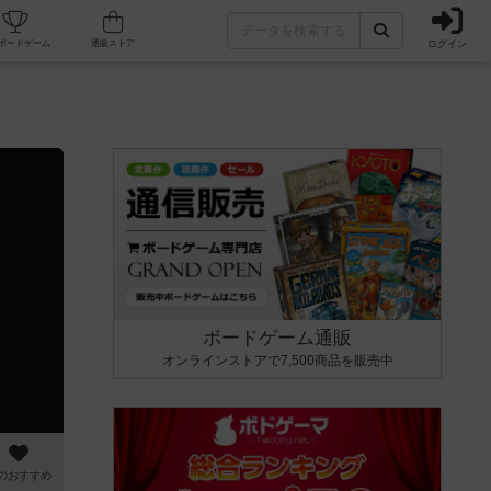
ログイン
カフェ/店舗
人気ボードゲーム
通販ストア
ボードゲーム通販
オンラインストアで7,500商品を販売中
のおすすめ