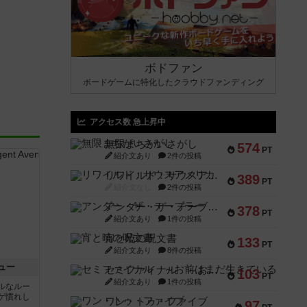
ボドファン
ボードゲームに特化したクラウドファンディング
アクセス数 急上昇中
無限まちがいさがし
574
PT
紹介文あり
2件の投稿
リワイルド：サウスアメリカ
389
PT
紹介文なし
2件の投稿
アンダー・ザ・テーブラー
378
PT
紹介文あり
1件の投稿
宵と暁の呪文書
133
PT
紹介文あり
8件の投稿
ュー
セミファイナル ～お前はまだ生きている～
103
PT
紹介文あり
1件の投稿
ルなルー
ゲ慣れし
ワン・トゥ・ファイブ
97