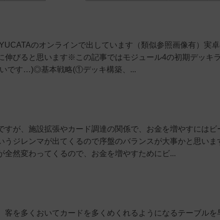
、YUCATAのオンラインで出しています（類似参照画像有）実
に伸びると思います※この記事ではモジュール4の初期デッキ
です…)◎基本戦略(①デッキ構築、...
ですが、施設拡張やカード調達の関係で、お金を増やすにはビ
いうジレンマが出てくるので序盤のバランスが大事かと思いま
全然変わってくるので、お金を増やすためにビ...
、客を多くおいてカードを多くめくれるようになるテーブルを