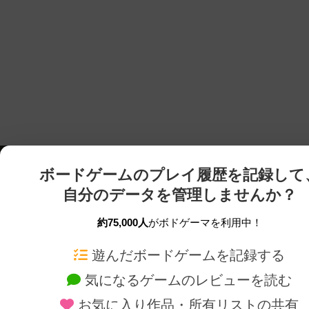
ボードゲームのプレイ履歴を記録して
自分のデータを管理しませんか？
約75,000人
がボドゲーマを利用中！
ボドゲーマTOP
ボードゲーム通販
遊んだボードゲームを記録する
気になるゲームのレビューを読む
ボードゲームを検索する
新作・再入荷情報
お気に入り作品・所有リストの共有
ボードゲームの新着レビュー
定番ボードゲームの通販