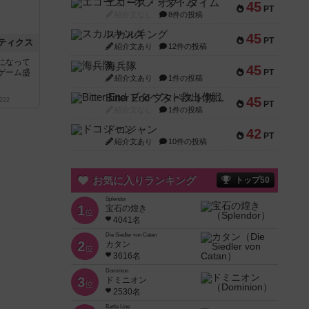
エコーズ・オブ・タイム
45
PT
紹介文なし
8件の投稿
スカルキング
45
PT
ティクス
紹介文あり
12件の投稿
になって
海兵隊
45
ゲーム盛
PT
紹介文あり
1件の投稿
Bitter End ブタペスト救出作戦
45
222
PT
紹介文なし
1件の投稿
ドコジャン
42
PT
紹介文あり
10件の投稿
お気に入りランキング
トップ50
Splendor
1
宝石の煌き
位
4041名
Die Siedler von Catan
2
カタン
位
3616名
Dominion
3
ドミニオン
位
2530名
Battle Line