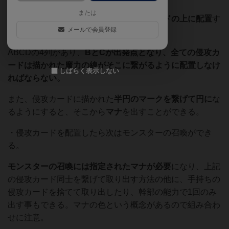
または
・それが終わったら
侵攻カードを個人ボードの上に配置
す
メールで会員登録
る。
ABCDの4列があり、
BとCが出発点となり、全ての侵攻カ
ードは描かれた魔力の線がそこに繋がるように配置しなけ
しばらく表示しない
ればならない。
また、侵攻カードに描かれた
半円のマークを繋げて円に
な
るようにすると、そこから
マナ
を出すことができる。
・侵攻カードを配置したら次はモンスターの召喚ができ
る。
モンスターの召喚には指定されたマナが必要
になり、上記
の侵攻カード同士を繋げて取り出す方法の他に、手持ちの
侵攻カードを捨てて取り出したり、幹部の能力で1回のみ
出す事もできる。マナの色という概念があるので組み合わ
せに注意。