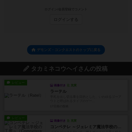
ログイン/会員登録でコメント
ログインする
デモンズ・コンクエストのトップに戻る
タカミネコウヘイさんの投稿
レビュー
画像付き
充実
ラーテル
手札を出し切る事を目的とした、いわゆるゴーア
ウトと呼ばれるタイプのゲー...
17日前
の投稿
レビュー
画像付き
充実
コンペテレ ～ジェレミア魔法学校の工房～