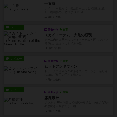
十五賽
サイコロを振って、出た目を上にして碁盤に置
く。縦横斜め、どれか1列の合...
17日前
の投稿
レビュー
画像付き
充実
スカイトーテム：大亀の顕現
ゲーム内容は基本のスカイトーテムと同じなので
簡単に。立方体のタイルを組...
17日前
の投稿
レビュー
画像付き
充実
ヒットアンドウィン
トリックテイキングの形を取っているが、楽しさ
の核は「相手の手札や動きに...
17日前
の投稿
レビュー
画像付き
充実
悪魔崇拝
ソウルとHPを消費して悪魔を召喚し、先に10点分
の悪魔を召喚するか、相...
17日前
の投稿