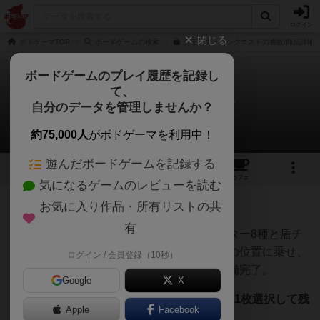
ログイン
閉じる
ボドゲーマTOP
ボードゲームの検索
デモンズ・コンクエストの通販/商品詳細
ボードゲームのプレイ履歴を記録し
て、
デモンズ・コンクエスト
自分のデータを管理しませんか？
タカミネコウヘイさんのルール/インスト
約75,000人
がボドゲーマを利用中！
遊んだボードゲームを記録する
3
4
2
トップ
画像
動画
レビュー
カフェ
気になるゲームのレビューを読む
お気に入り作品・所有リストの共
335名
0名
0
9ヶ月前
有
・
個人ボードをセット
して、配下のモンスター8種と盾チ
ップ、望遠鏡チップ、被害キューブを指定の位置に乗せ、
ログイン / 会員登録（10秒）
幹部カードを選び、ボードの横に置いて準備完了。
Google
X
・
侵攻カードを各プレイヤー6枚ずつ取り、1枚選択して残
Apple
Facebook
りは左隣に回す。
これを6回繰り返す。