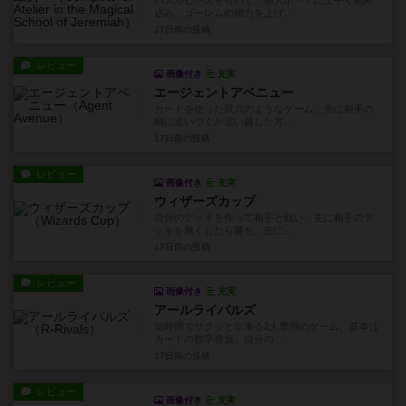
パズルピースを引いて、個人ボードに上手く組み
込み、ゴーレムの能力を上げ...
17日前
の投稿
レビュー
画像付き
充実
エージェントアベニュー
カードを使った双六のようなゲーム。先に相手の
駒に追いつくか追い越した方...
17日前
の投稿
レビュー
画像付き
充実
ウィザーズカップ
自分のデッキを作って相手と戦い、先に相手のデ
ッキを無くしたら勝ち。先に...
17日前
の投稿
レビュー
画像付き
充実
アールライバルズ
短時間でサクッと出来る2人専用のゲーム。基本は
カードの数字勝負。自分の...
17日前
の投稿
レビュー
画像付き
充実