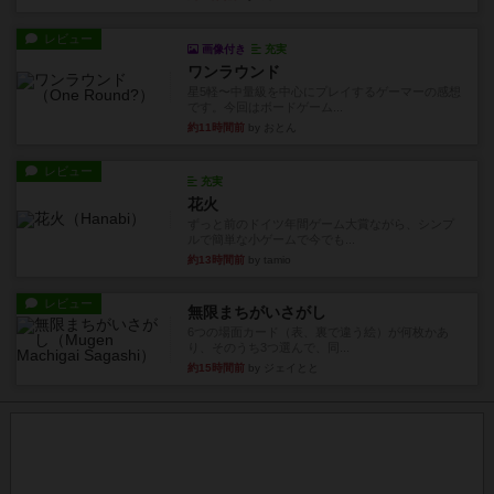
レビュー
画像付き
充実
ワンラウンド
星5軽〜中量級を中心にプレイするゲーマーの感想
です。今回はボードゲーム...
約11時間前
by おとん
レビュー
充実
花火
ずっと前のドイツ年間ゲーム大賞ながら、シンプ
ルで簡単な小ゲームで今でも...
約13時間前
by tamio
レビュー
無限まちがいさがし
6つの場面カード（表、裏で違う絵）が何枚かあ
り、そのうち3つ選んで、同...
約15時間前
by ジェイとと