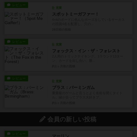
レビュー
充実
スポットミーガファー！
4×4のボードに色んなポーズをしているサーカス
の団員4名を配置し、穴の...
28日前
の投稿
レビュー
充実
フォックス・イン・ザ・フォレスト
2人用のトリックテイキング。1ラウンド13ター
ン、カードを出し合い、勝...
約1ヶ月前
の投稿
レビュー
充実
ブラス：バーミンガム
重量級のゲームと言うとよく名前を聞くタイト
ル。縁が合ってブラス大好きプ...
約1ヶ月前
の投稿
会員の新しい投稿
レビュー
マーリン