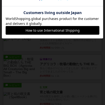
レビュー
充実
プレイボーイ
1986年にVictory Gamesが出版した『Playboy』
は、...
約2時間前
by Chaco
レビュー
充実
クリーグ
某動画サイトを眺めてたら、海外の方が紹介して
いた2人対戦型のダイスゲー...
約2時間前
by OSAっち
レビュー
画像付き
アグリコラ：牧場の動物たち THE BIG BOX
長らく積みゲーになってましたが、腰を据えてプ
レイできましたのでやってみ...
約4時間前
by くみ
レビュー
充実
宵と暁の呪文書
4/5点呪文を修得したり使い魔にトークンを捧げた
りして得点を増やしてい...
約7時間前
by ワタル