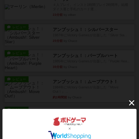
４人プレイ。インスト1時間プレイ2時間半。結構
ダイス運と手札のカード運...
23分前
by oliber
レビュー
アンブッシュ！：シルバースター
1987年にVictory Gamesが出版した『Silver Sta...
25分前
by Chaco
レビュー
アンブッシュ！：パープルハート
1985年にVictory Gamesが出版した『Purple Hea...
35分前
by Chaco
レビュー
アンブッシュ！：ムーブアウト！
1984年にVictory Gamesが出版した『Move
Out！』...
約1時間前
by Chaco
レビュー
スカルキング
とにかく楽しい！最高のゲームではと思います。
ルールは多少ゲーム慣れした...
約1時間前
by ジェイとと