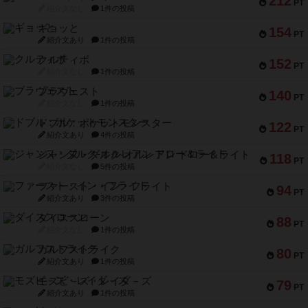
212
PT
紹介文なし
1件の投稿
ギョッと
154
PT
紹介文あり
1件の投稿
クルティボ
152
PT
紹介文なし
1件の投稿
ブラヴェスト
140
PT
紹介文なし
1件の投稿
ドブル：ポケットモンスター
122
PT
紹介文あり
4件の投稿
ジャンヌ・ダルク-オルレアン ドロー＆ライト
118
PT
紹介文なし
5件の投稿
ファースト・イン・フライト
94
PT
紹介文あり
3件の投稿
ダイススローン
88
PT
紹介文なし
1件の投稿
ガルフストライク
80
PT
紹介文あり
1件の投稿
モズビ－ズ・レイダ－ズ
79
PT
紹介文あり
1件の投稿