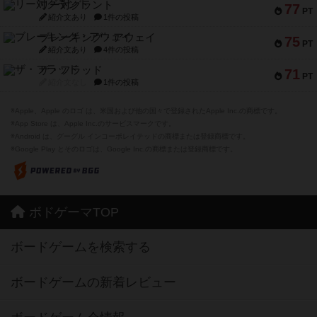
リー対グラント
77
PT
紹介文あり
1件の投稿
ブレーキング・アウェイ
75
PT
紹介文あり
4件の投稿
ザ・フラッド
71
PT
紹介文なし
1件の投稿
※Apple、Apple のロゴ は、米国および他の国々で登録されたApple Inc.の商標です。
※App Store は、Apple Inc.のサービスマークです。
※Android は、グーグル インコーポレイテッドの商標または登録商標です。
※Google Play とそのロゴは、Google Inc.の商標または登録商標です。
ボドゲーマTOP
ボードゲームを検索する
ボードゲームの新着レビュー