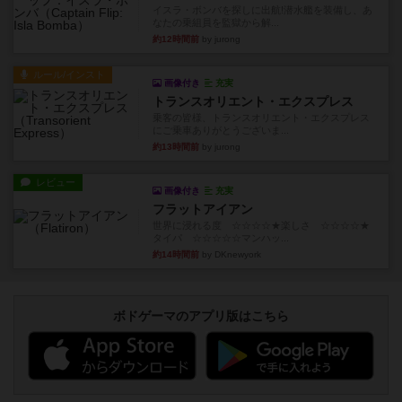
イスラ・ボンバを探しに出航!潜水艦を装備し、あ
なたの乗組員を監獄から解...
約12時間前
by jurong
ルール/インスト
画像付き
充実
トランスオリエント・エクスプレス
乗客の皆様、トランスオリエント・エクスプレス
にご乗車ありがとうございま...
約13時間前
by jurong
レビュー
画像付き
充実
フラットアイアン
世界に浸れる度 ☆☆☆☆★楽しさ ☆☆☆☆★
タイパ ☆☆☆☆☆マンハッ...
約14時間前
by DKnewyork
ボドゲーマのアプリ版はこちら