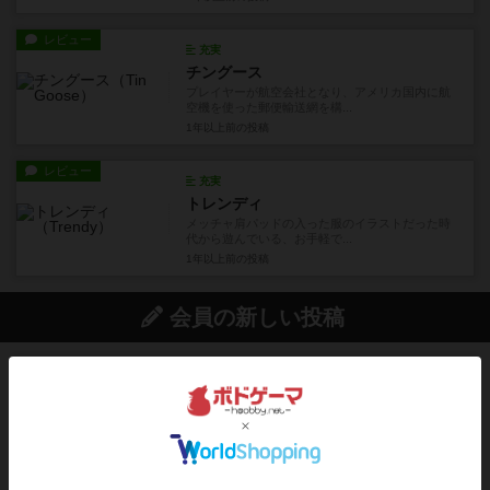
レビュー
充実
チングース
プレイヤーが航空会社となり、アメリカ国内に航
空機を使った郵便輸送網を構...
1年以上前
の投稿
レビュー
充実
トレンディ
メッチャ肩パッドの入った服のイラストだった時
代から遊んでいる、お手軽で...
1年以上前
の投稿
会員の新しい投稿
レビュー
充実
アルナックの失われし遺跡
アナログ対人プレイ数回。クニツィア先生の名作
「エルドラドを探して」にあ...
約2時間前
by おーちゃん