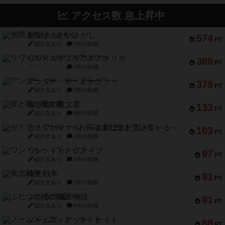
アクセス数 急上昇中
無限まちがいさがし
574
PT
紹介文あり
2件の投稿
リワイルド：サウスアメリカ
389
PT
紹介文なし
2件の投稿
アンダー・ザ・テーブラー
378
PT
紹介文あり
1件の投稿
宵と暁の呪文書
133
PT
紹介文あり
8件の投稿
セミファイナル ～お前はまだ生きている～
103
PT
紹介文あり
1件の投稿
ワン・トゥ・ファイブ
97
PT
紹介文あり
1件の投稿
南北戦争
91
PT
紹介文あり
1件の投稿
ふたつの城の物語
91
PT
紹介文あり
6件の投稿
ノームズ・アット・ナイト
88
PT