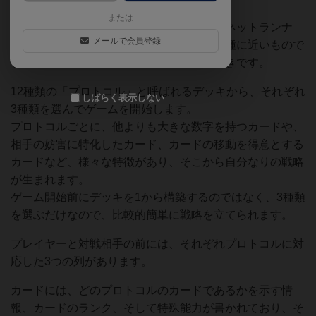
なゲームだと思い、すぐに購入しました。
または
しかし、実際にプレイしてみた印象は、「ネットランナ
メールで会員登録
ー」というよりも、「バトルライン」の亜種に近いもので
した。もちろん、「バトルライン」も大好きです。
12種類の「プロトコル」と呼ばれるデッキから、それぞれ
しばらく表示しない
3種類を選んでゲームを開始します。
プロトコルごとに、他よりも大きな数字を持つカードや、
相手の妨害に特化したカード、カードの移動を得意とする
カードなど、様々な特徴があり、そこから自分なりの戦略
が生まれます。
ゲーム開始前にデッキを1から構築するのではなく、3種類
を選ぶだけなので、比較的簡単に戦略を立てられます。
プレイヤーと対戦相手の前には、それぞれプロトコルに対
応した3つの列があります。
カードには、どのプロトコルのカードであるかを示す情
報、カードのランク、そして特殊能力が書かれており、そ