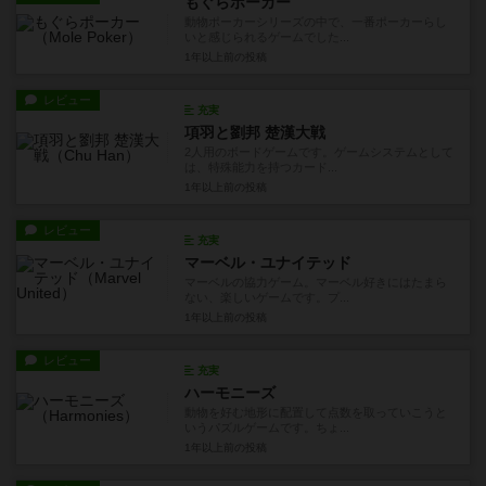
もぐらポーカー
動物ポーカーシリーズの中で、一番ポーカーらし
いと感じられるゲームでした...
1年以上前
の投稿
レビュー
充実
項羽と劉邦 楚漢大戦
2人用のボードゲームです。ゲームシステムとして
は、特殊能力を持つカード...
1年以上前
の投稿
レビュー
充実
マーベル・ユナイテッド
マーベルの協力ゲーム。マーベル好きにはたまら
ない、楽しいゲームです。プ...
1年以上前
の投稿
レビュー
充実
ハーモニーズ
動物を好む地形に配置して点数を取っていこうと
いうパズルゲームです。ちょ...
1年以上前
の投稿