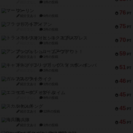
紹介文なし
1件の投稿
マーリン
76
PT
紹介文あり
6件の投稿
フラットアイアン
75
PT
紹介文なし
2件の投稿
トランスオリエント・エクスプレス
70
PT
紹介文なし
1件の投稿
アンブッシュ！：ムーブアウト！
59
PT
紹介文あり
1件の投稿
キャプテン・フリップ：イスラ・ボンバ
51
PT
紹介文なし
2件の投稿
ガルフストライク
46
PT
紹介文あり
1件の投稿
エコーズ・オブ・タイム
45
PT
紹介文なし
8件の投稿
スカルキング
45
PT
紹介文あり
12件の投稿
海兵隊
45
PT
紹介文あり
1件の投稿