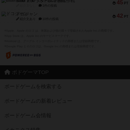
Bitter End ブタペスト救出作戦
45
PT
紹介文なし
1件の投稿
ドコジャン
42
PT
紹介文あり
10件の投稿
※Apple、Apple のロゴ は、米国および他の国々で登録されたApple Inc.の商標です。
※App Store は、Apple Inc.のサービスマークです。
※Android は、グーグル インコーポレイテッドの商標または登録商標です。
※Google Play とそのロゴは、Google Inc.の商標または登録商標です。
ボドゲーマTOP
ボードゲームを検索する
ボードゲームの新着レビュー
ボードゲーム会情報