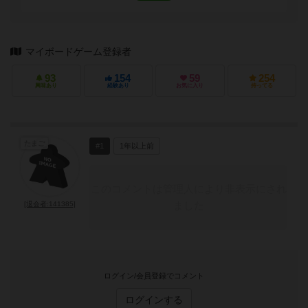
マイボードゲーム登録者
93
154
59
254
興味あり
経験あり
お気に入り
持ってる
たまご
#1
1年以上前
このコメントは管理人により非表示にされ
ました
[退会者:141385]
ログイン/会員登録でコメント
ログインする