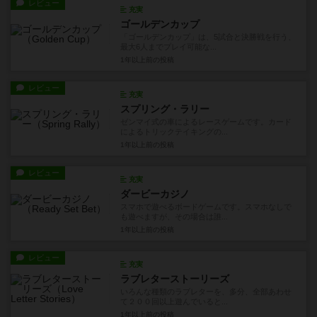
レビュー
充実
ゴールデンカップ
「ゴールデンカップ」は、5試合と決勝戦を行う、
最大6人までプレイ可能な...
1年以上前
の投稿
レビュー
充実
スプリング・ラリー
ゼンマイ式の車によるレースゲームです。カード
によるトリックテイキングの...
1年以上前
の投稿
レビュー
充実
ダービーカジノ
スマホで遊べるボードゲームです。スマホなしで
も遊べますが、その場合は誰...
1年以上前
の投稿
レビュー
充実
ラブレターストーリーズ
いろんな種類のラブレターを、多分、全部あわせ
て２００回以上遊んでいると...
1年以上前
の投稿