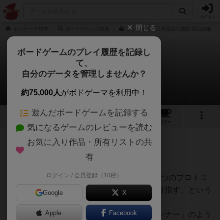
ログイン
閉じる
ボドゲーマTOP
ボードゲームの検索
コンパイル 日本語版の通販/商品詳細
ボードゲームのプレイ履歴を記録し
て、
コンパイル
自分のデータを管理しませんか？
りんさんのレビュー
約75,000人
がボドゲーマを利用中！
遊んだボードゲームを記録する
2
6
39
トップ
画像
動画
レビュー
カフェ
気になるゲームのレビューを読む
お気に入り作品・所有リストの共
1053名
7名
1
1年以上前
有
ログイン / 会員登録（10秒）
プレイヤーは不正AIとなり、相手より先に3つのプロトコ
ルを完全に理解（コンパイル）することを目指す、という
Google
X
設定が魅力的な2人用ゲームです。
Apple
Facebook
ルールの説明動画を見たとき、「ネットランナー」のよう