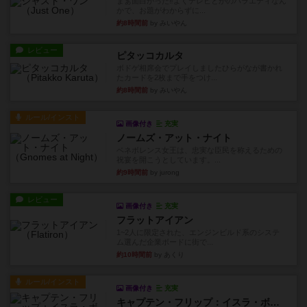
まぁ面白かった‼️よくテレビとかのバラエティなん
かで、お題がわからずに...
約8時間前
by みいやん
レビュー
ピタッコカルタ
ボドゲ相席会でプレイしましたひらがなが書かれ
たカードを2枚まで手をつけ...
約8時間前
by みいやん
ルール/インスト
画像付き
充実
ノームズ・アット・ナイト
ベネボレンス女王は、忠実な臣民を称えるための
祝宴を開こうとしています。...
約9時間前
by jurong
レビュー
画像付き
充実
フラットアイアン
1~2人に限定された、エンジンビルド系のシステ
ム選んだ企業ボードに街で...
約10時間前
by あくり
ルール/インスト
画像付き
充実
キャプテン・フリップ：イスラ・ボンバ