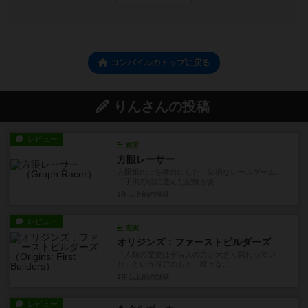
コンパイルのトップに戻る
りんさんの投稿
レビュー
充実
方眼レーサー
方眼紙の上を舞台にした、知的なレースゲーム。
「子供の頃に遊んだ記憶があ...
1年以上前
の投稿
レビュー
充実
オリジンズ：ファーストビルダーズ
「人類の歴史は宇宙人の力が大きく関わってい
た」という設定のもと、様々な...
1年以上前
の投稿
レビュー