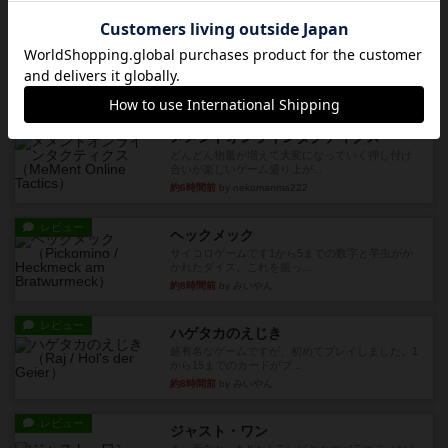
ルール/インスト
画像付き
充実
マーケットフレッシュ
目的あなたの店先に農産物の木箱を戦略的に積み
重ねて在庫を最大化し、競合...
約6時間前
by jurong
レビュー
メメントオンラインタクティクス
どんどん物量が増えて大変になっていく押し付け
合いが楽しいゲーム盛り上が...
約6時間前
by nekomanma222
レビュー
ヘックメック
サイコロゲームです1から5までの数字と芋虫がか
かれたダイス。これを振っ...
約8時間前
by みいやん
レビュー
ハゲタカのえじき
超有名なゲームですが、初めてプレイしました。1
から15までのカードがプ...
約8時間前
by みいやん
レビュー
ジャスト・ワン