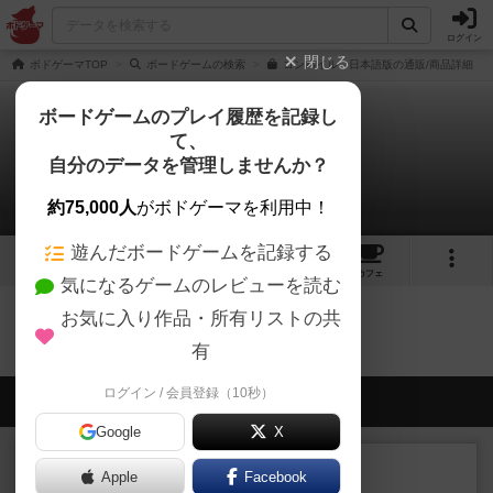
ログイン
閉じる
ボドゲーマTOP
ボードゲームの検索
コンパイル 日本語版の通販/商品詳細
ボードゲームのプレイ履歴を記録し
て、
コンパイル
自分のデータを管理しませんか？
0件のリプレイ日記
約75,000人
がボドゲーマを利用中！
遊んだボードゲームを記録する
2
6
39
トップ
画像
動画
レビュー
カフェ
気になるゲームのレビューを読む
お気に入り作品・所有リストの共
コンパイルのトップに戻る
有
ログイン / 会員登録（10秒）
会員の新しい投稿
Google
X
ルール/インスト
画像付き
充実
Apple
Facebook
マーケットフレッシュ