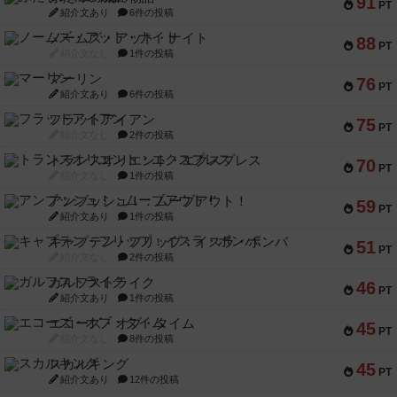
91
PT
紹介文あり
6件の投稿
ノームズ・アット・ナイト
88
PT
紹介文なし
1件の投稿
マーリン
76
PT
紹介文あり
6件の投稿
フラットアイアン
75
PT
紹介文なし
2件の投稿
トランスオリエント・エクスプレス
70
PT
紹介文なし
1件の投稿
アンブッシュ！：ムーブアウト！
59
PT
紹介文あり
1件の投稿
キャプテン・フリップ：イスラ・ボンバ
51
PT
紹介文なし
2件の投稿
ガルフストライク
46
PT
紹介文あり
1件の投稿
エコーズ・オブ・タイム
45
PT
紹介文なし
8件の投稿
スカルキング
45
PT
紹介文あり
12件の投稿