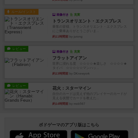
ルール/インスト
画像付き
充実
トランスオリエント・エクスプレス
乗客の皆様、トランスオリエント・エクスプレス
にご乗車ありがとうございま...
約11時間前
by jurong
レビュー
画像付き
充実
フラットアイアン
世界に浸れる度 ☆☆☆☆★楽しさ ☆☆☆☆★
タイパ ☆☆☆☆☆マンハッ...
約13時間前
by DKnewyork
レビュー
花火：スターマイン
自分のカードは見えず他のプレイヤーのカードが
見える状態でカードを教えた...
約14時間前
by mob567
ボドゲーマのアプリ版はこちら