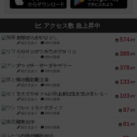
アクセス数 急上昇中
無限まちがいさがし
574
PT
紹介文あり
2件の投稿
リワイルド：サウスアメリカ
389
PT
紹介文なし
2件の投稿
アンダー・ザ・テーブラー
378
PT
紹介文あり
1件の投稿
宵と暁の呪文書
133
PT
紹介文あり
8件の投稿
セミファイナル ～お前はまだ生きている～
103
PT
紹介文あり
1件の投稿
ワン・トゥ・ファイブ
97
PT
紹介文あり
1件の投稿
南北戦争
91
PT
紹介文あり
1件の投稿
ふたつの城の物語