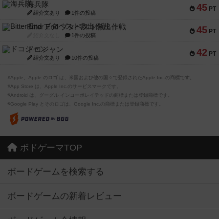
海兵隊
45
PT
紹介文あり
1件の投稿
Bitter End ブタペスト救出作戦
45
PT
紹介文なし
1件の投稿
ドコジャン
42
PT
紹介文あり
10件の投稿
※Apple、Apple のロゴ は、米国および他の国々で登録されたApple Inc.の商標です。
※App Store は、Apple Inc.のサービスマークです。
※Android は、グーグル インコーポレイテッドの商標または登録商標です。
※Google Play とそのロゴは、Google Inc.の商標または登録商標です。
ボドゲーマTOP
ボードゲームを検索する
ボードゲームの新着レビュー