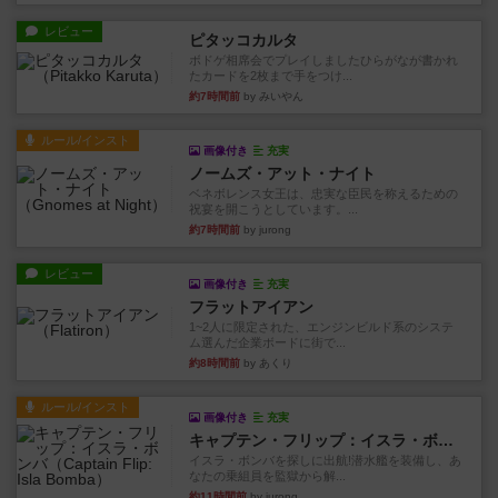
レビュー
ピタッコカルタ
ボドゲ相席会でプレイしましたひらがなが書かれ
たカードを2枚まで手をつけ...
約7時間前
by みいやん
ルール/インスト
画像付き
充実
ノームズ・アット・ナイト
ベネボレンス女王は、忠実な臣民を称えるための
祝宴を開こうとしています。...
約7時間前
by jurong
レビュー
画像付き
充実
フラットアイアン
1~2人に限定された、エンジンビルド系のシステ
ム選んだ企業ボードに街で...
約8時間前
by あくり
ルール/インスト
画像付き
充実
キャプテン・フリップ：イスラ・ボンバ
イスラ・ボンバを探しに出航!潜水艦を装備し、あ
なたの乗組員を監獄から解...
約11時間前
by jurong