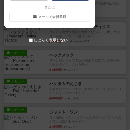
目的あなたの店先に農産物の木箱を戦略的に積み
または
重ねて在庫を最大化し、競合...
約4時間前
by jurong
メールで会員登録
レビュー
メメントオンラインタクティクス
どんどん物量が増えて大変になっていく押し付け
合いが楽しいゲーム盛り上が...
しばらく表示しない
約5時間前
by nekomanma222
レビュー
ヘックメック
サイコロゲームです1から5までの数字と芋虫がか
かれたダイス。これを振っ...
約6時間前
by みいやん
レビュー
ハゲタカのえじき
超有名なゲームですが、初めてプレイしました。1
から15までのカードがプ...
約6時間前
by みいやん
レビュー
ジャスト・ワン
まぁ面白かった‼️よくテレビとかのバラエティなん
かで、お題がわからずに...
約6時間前
by みいやん