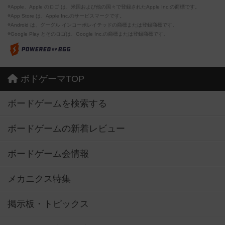
※Apple、Apple のロゴ は、米国および他の国々で登録されたApple Inc.の商標です。
※App Store は、Apple Inc.のサービスマークです。
※Android は、グーグル インコーポレイテッドの商標または登録商標です。
※Google Play とそのロゴは、Google Inc.の商標または登録商標です。
ボドゲーマTOP
ボードゲームを検索する
ボードゲームの新着レビュー
ボードゲーム会情報
メカニクス特集
掲示板・トピックス