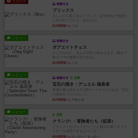
リプレイ
画像付き
ブリックス
久しぶりに取り出してプレイ。記号担当と色担当
に分かれてプレイ。あかんか...
約2時間前
by くみ
レビュー
画像付き
ダグエイトチェス
チェスなのに、ほんの10分で終わります。動きで
敵のコマの種類が分かれば...
約3時間前
by くみ
レビュー
画像付き
充実
宝石の煌き：デュエル 偽造者
筆者が最も好きな2人用ボードゲームである『宝石
の煌めき デュエル』に、...
約4時間前
by 手動人形
レビュー
充実
クランク! ：冒険者たち（拡張）
クランク！のプレイヤーごとに能力の違うキャラ
クターを使用できるようにな...
約5時間前
by ぽっぽーくるっぽー