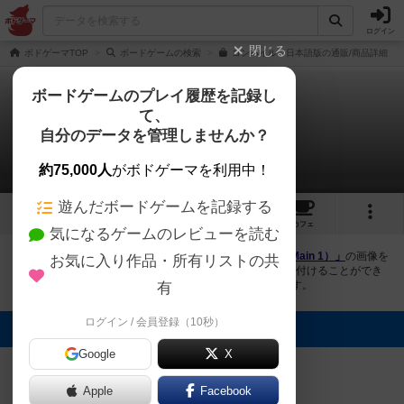
ログイン
閉じる
ボドゲーマTOP
ボードゲームの検索
コンパイル 日本語版の通販/商品詳細
ボードゲームのプレイ履歴を記録し
て、
コンパイル
自分のデータを管理しませんか？
2件の画像
約75,000人
がボドゲーマを利用中！
遊んだボードゲームを記録する
2
6
39
トップ
画像
動画
レビュー
カフェ
気になるゲームのレビューを読む
ボドゲーマにログインすると、
「コンパイル（Compile: Main 1）」
の画像を
お気に入り作品・所有リストの共
アップロード出来たり、他のユーザーの投稿画像に評価を付けることができ
ます。また、トップ6の画像は様々なページで表示されます。
有
ログイン / 会員登録（10秒）
トップに表示される画像
Google
X
こしあん
まつなが
Apple
Facebook