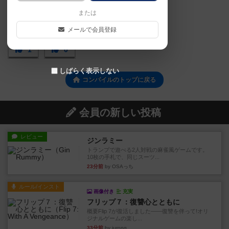
または
メールで会員登録
1
0
しばらく表示しない
コンパイルのトップに戻る
会員の新しい投稿
レビュー
ジンラミー
トランプで遊べる2人対戦の麻雀風ゲームです。
10枚の手札で、同じスーツ...
23分前
by OSAっち
ルール/インスト
画像付き
充実
フリップ７：復讐心とともに
概要Flip 7が復活しました――復讐を伴って!オリ
ジナルゲームの楽し...
33分前
by jurong