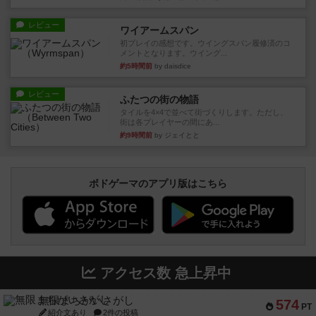
レビュー
ワイアームスパン
初プレイの感想です。ウイングスパン履修済のコ
メントとなります。ウイング...
約5時間前
by daisdice
レビュー
ふたつの街の物語
タイルを4×4で並べて街づくりします。ただし、
街は各プレイヤーの間にあ...
約9時間前
by ジェイとと
ボドゲーマのアプリ版はこちら
アクセス数 急上昇中
無限まちがいさがし
574
PT
紹介文あり
2件の投稿