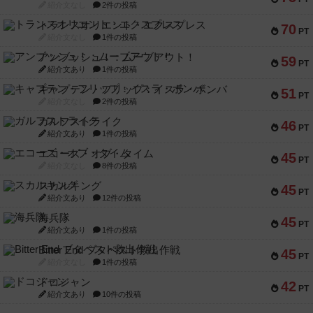
紹介文なし
2件の投稿
トランスオリエント・エクスプレス
70
PT
紹介文なし
1件の投稿
アンブッシュ！：ムーブアウト！
59
PT
紹介文あり
1件の投稿
キャプテン・フリップ：イスラ・ボンバ
51
PT
紹介文なし
2件の投稿
ガルフストライク
46
PT
紹介文あり
1件の投稿
エコーズ・オブ・タイム
45
PT
紹介文なし
8件の投稿
スカルキング
45
PT
紹介文あり
12件の投稿
海兵隊
45
PT
紹介文あり
1件の投稿
Bitter End ブタペスト救出作戦
45
PT
紹介文なし
1件の投稿
ドコジャン
42
PT
紹介文あり
10件の投稿