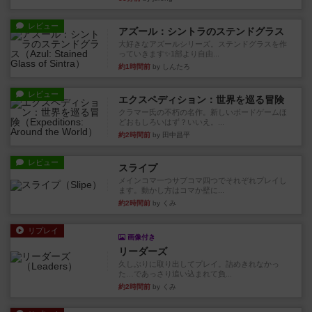
レビュー
アズール：シントラのステンドグラス
大好きなアズールシリーズ。ステンドグラスを作
っていきます✨1部より自由...
約1時間前
by しんたろ
レビュー
エクスペディション：世界を巡る冒険
クラマー氏の不朽の名作。新しいボードゲームほ
どおもしろいはず？いいえ。...
約2時間前
by 田中昌平
レビュー
スライプ
メインコマ一つサブコマ四つでそれぞれプレイし
ます。動かし方はコマか壁に...
約2時間前
by くみ
リプレイ
画像付き
リーダーズ
久しぶりに取り出してプレイ。詰めきれなかっ
た…であっさり追い込まれて負...
約2時間前
by くみ