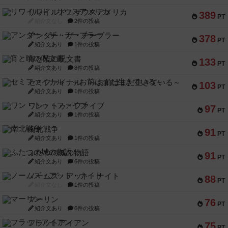
リワイルド：サウスアメリカ
389
PT
紹介文なし
2件の投稿
アンダー・ザ・テーブラー
378
PT
紹介文あり
1件の投稿
宵と暁の呪文書
133
PT
紹介文あり
8件の投稿
セミファイナル ～お前はまだ生きている～
103
PT
紹介文あり
1件の投稿
ワン・トゥ・ファイブ
97
PT
紹介文あり
1件の投稿
南北戦争
91
PT
紹介文あり
1件の投稿
ふたつの城の物語
91
PT
紹介文あり
6件の投稿
ノームズ・アット・ナイト
88
PT
紹介文なし
1件の投稿
マーリン
76
PT
紹介文あり
6件の投稿
フラットアイアン
75
PT