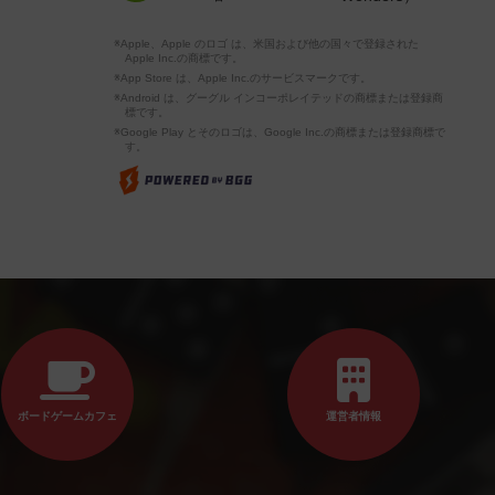
※Apple、Apple のロゴ は、米国および他の国々で登録された
Apple Inc.の商標です。
※App Store は、Apple Inc.のサービスマークです。
※Android は、グーグル インコーポレイテッドの商標または登録商
標です。
※Google Play とそのロゴは、Google Inc.の商標または登録商標で
す。
ボードゲームカフェ
運営者情報