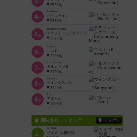
3
位
2528名
Battle Line
4
バトルライン
位
2377名
Terraforming Mars
5
テラフォーミングマーズ
位
2370名
6 nimmt!
6
ニムト
位
2201名
Carcassonne
7
カルカソンヌ
位
2190名
Wingspan
8
ウイングスパン
位
2149名
Azul
9
アズール
位
1903名
興味ありランキング
トップ50
SCYTHE
1
サイズ -大鎌戦役-
位