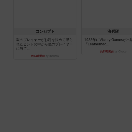
コンセプト
海兵隊
親のプレイヤーがお題を決めて限ら
1988年にVictory Gamesが
れたヒントの中から他のプレイヤー
『Leathernec...
に当て...
約15時間前
by Chaco
約14時間前
by mob567