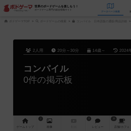
世界のボードゲームを楽しもう！
ボードゲーム専門の総合情報サイト
データベース
検
ボドゲーマTOP
ボードゲームの検索
コンパイル 日本語版の通販/商品詳細
2人用
20分～30分
14歳～
2024
コンパイル
0件の掲示板
2
6
39
ゲーム
トップ
画像
動画
レビュー
店舗/
カフェ