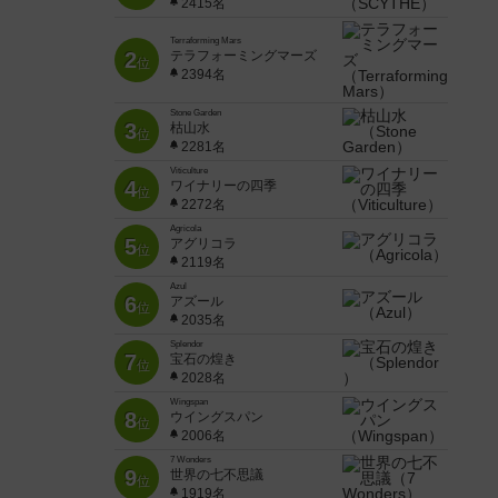
2415名
Terraforming Mars
2
テラフォーミングマーズ
位
2394名
Stone Garden
3
枯山水
位
2281名
Viticulture
4
ワイナリーの四季
位
2272名
Agricola
5
アグリコラ
位
2119名
Azul
6
アズール
位
2035名
Splendor
7
宝石の煌き
位
2028名
Wingspan
8
ウイングスパン
位
2006名
7 Wonders
9
世界の七不思議
位
1919名