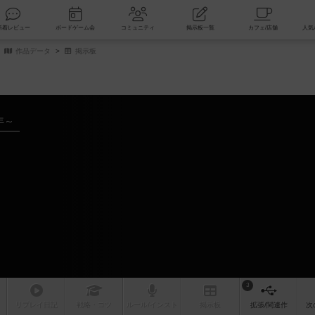
索
新着レビュー
ボードゲーム会
コミュニティ
掲示板一覧
作品データ
掲示板
年～
3
リプレイ
日記
戦略
・コツ
ルール
/インスト
掲示板
拡張/関連
作
次