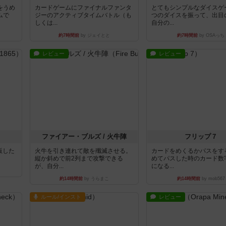
をうめ
カードゲームにファイナルファンタ
とてもシンプルなダイスゲ
ムで
ジーのアクティブタイムバトル（も
つのダイスを振って、出目
しくは...
自分の...
約7時間前
by ジェイとと
約7時間前
by OSAっち
レビュー
レビュー
ファイアー・ブルズ / 火牛陣
フリップ７
出版した
火牛を引き連れて敵を殲滅させる。
カードをめくるかパスをす
縦か斜めで前2列まで攻撃できる
めてパスした時のカード数
が、自分...
になる...
約14時間前
by うらまこ
約14時間前
by mob567
ルール/インスト
レビュー