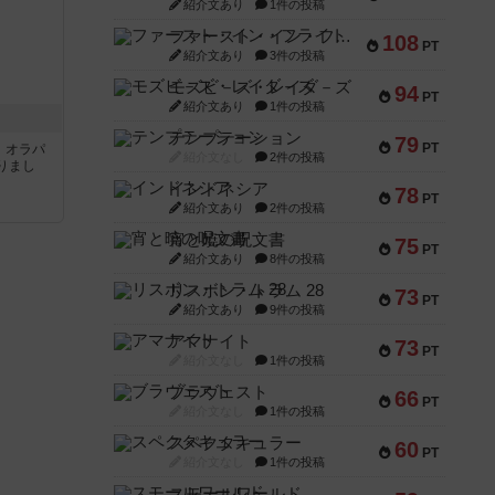
紹介文あり
1件の投稿
ファースト・イン・フライト
108
PT
紹介文あり
3件の投稿
モズビ－ズ・レイダ－ズ
94
PT
紹介文あり
1件の投稿
テンプテーション
79
PT
す。オラパ
紹介文なし
2件の投稿
りまし
インドネシア
78
PT
紹介文あり
2件の投稿
宵と暁の呪文書
75
PT
紹介文あり
8件の投稿
リスボン・トラム 28
73
PT
紹介文あり
9件の投稿
アマナイト
73
PT
紹介文なし
1件の投稿
ブラヴェスト
66
PT
紹介文なし
1件の投稿
スペクタキュラー
60
PT
紹介文なし
1件の投稿
スモールワールド