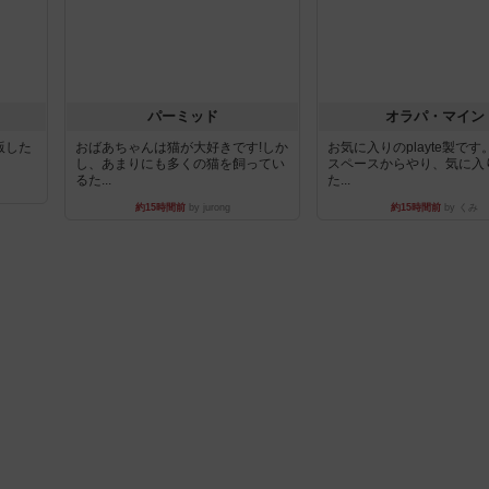
パーミッド
オラパ・マイン
出版した
おばあちゃんは猫が大好きです!しか
お気に入りのplayte製で
し、あまりにも多くの猫を飼ってい
スペースからやり、気に入
るた...
た...
約15時間前
by jurong
約15時間前
by くみ