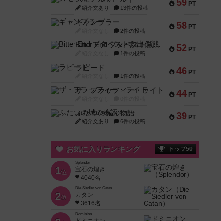
59
PT
紹介文あり
13件の投稿
ギャンブラー
58
PT
紹介文なし
2件の投稿
Bitter End ブタペスト救出作戦
52
PT
紹介文なし
1件の投稿
ラピード
46
PT
紹介文なし
1件の投稿
ザ・フラッフィー・ライト
44
PT
紹介文なし
0件の投稿
ふたつの城の物語
39
PT
紹介文あり
6件の投稿
お気に入りランキング
トップ50
Splendor
1
宝石の煌き
位
4040名
Die Siedler von Catan
2
カタン
位
3616名
Dominion
ドミニオン