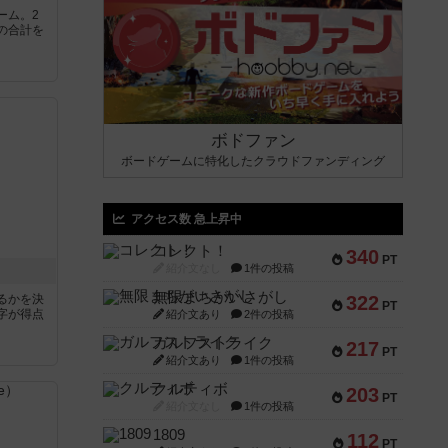
ーム。2
の合計を
ボドファン
ボードゲームに特化したクラウドファンディング
アクセス数 急上昇中
コレクト！
340
PT
紹介文なし
1件の投稿
無限まちがいさがし
るかを決
322
PT
字が得点
紹介文あり
2件の投稿
ガルフストライク
217
PT
紹介文あり
1件の投稿
クルティボ
203
PT
紹介文なし
1件の投稿
1809
112
PT