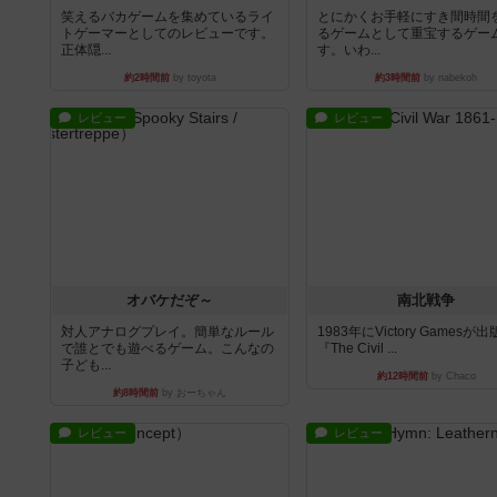
笑えるバカゲームを集めているライ
とにかくお手軽にすき間時間
トゲーマーとしてのレビューです。
るゲームとして重宝するゲー
正体隠...
す。いわ...
約2時間前
by toyota
約3時間前
by nabekoh
レビュー
レビュー
オバケだぞ～
南北戦争
対人アナログプレイ。簡単なルール
1983年にVictory Gamesが
で誰とでも遊べるゲーム。こんなの
『The Civil ...
子ども...
約12時間前
by Chaco
約8時間前
by おーちゃん
レビュー
レビュー