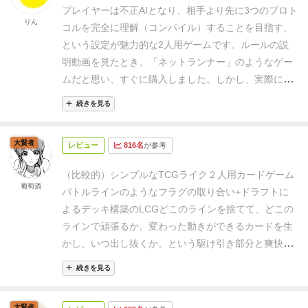
プレイヤーは不正AIとなり、相手より先に3つのプロト
りん
コルを完全に理解（コンパイル）することを目指す、
という設定が魅力的な2人用ゲームです。
ルールの説
明動画を見たとき、「ネットランナー」のようなゲー
ムだと思い、すぐに購入しました。
しかし、実際にプ
レイしてみた印象は、「ネットランナー」というより
続きを見る
も、「バトルライン」の亜種に近いものでした。もち
ろん、「バトルライン」も大好きです。
12種類の「プ
大賢者
レビュー
816名
が参考
ロトコル」と呼ばれるデッキから、それぞれ3種類を
選んでゲームを開始します。
プロトコルごとに、他よ
（比較的）シンプルなTCGライク２人用カードゲーム
りも大きな数字を持つカードや、相手の妨害に特化し
葡萄酒
バトルラインのようなフラグの取り合い+ドラフトに
たカード、カードの移動を得意とするカードなど、
よるデッキ構築のLCG
どこのラインを捨てて、どこの
様々な特徴があり、そこから自分なりの戦略が生まれ
ラインで頑張るか。変わった動きができるカードを生
ます。
ゲーム開始前にデッキを1から構築するのでは
かし、いつ出し抜くか。という駆け引き部分と
爽快な
なく、3種類を選ぶだけなので、比較的簡単に戦略を
カードコンボを決めてアドバンテージを稼げるか、と
立てられます。
プレイヤーと対戦相手の前には、それ
続きを見る
いうソリティア要素が魅力的なTCGの楽しさを最低限
ぞれプロトコルに対応した3つの列があります。
カー
の要素にまとめ上げた、コンパクトながらも奥深い作
ドには、どのプロトコルのカードであるかを示す情
大賢者