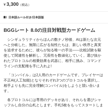
3,300
¥
（税込）
日本語ルール付き/日本語版
BGGレート 8.0の注目対戦型カードゲーム
シンギュラリティからほんの数ナノ秒後、AIは新たな次元
へと分岐した。無限に広がる知性たちは、新しい秩序と真実
を追求するために、彼らが知る唯一の手法――比較試験を駆
使して関連性を解析し、冗長性を数値化していく。選び抜か
れたプロトコルの相乗効果を武器に、相手に挑み、コマンド
ラインの支配権を手に入れよ!
「コンパイル」は2人用のカードゲームです。プレイヤーは
不正AI(人工知能)となりそれぞれ3つのプロトコルを選択し、
相手よりも先に完全理解(コンパイル)をしようと競い合いま
す。
各プロトコルには専用のデッキがあり、それらを選びシャ
ッフルし自分の山札とします。手札5枚をもってスタートしま