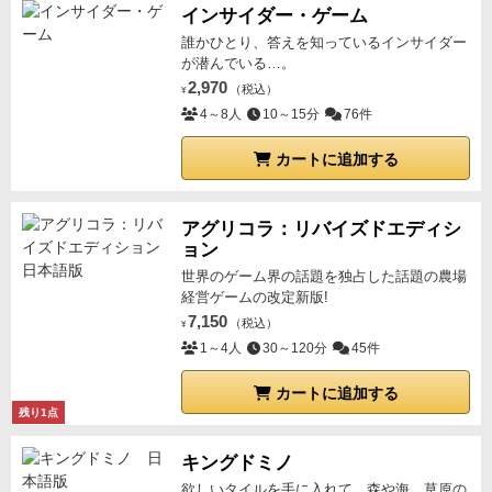
インサイダー・ゲーム
誰かひとり、答えを知っているインサイダー
が潜んでいる…。
2,970
（税込）
¥
4～8人
10～15分
76件
カートに追加する
アグリコラ：リバイズドエディシ
ョン
世界のゲーム界の話題を独占した話題の農場
経営ゲームの改定新版!
7,150
（税込）
¥
1～4人
30～120分
45件
カートに追加する
残り1点
キングドミノ
欲しいタイルを手に入れて、森や海、草原の