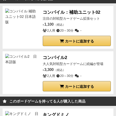
て戦線を強化したりといった戦略が可能になります。
特殊能力は、プロトコルごとに大きく異なるわけでは
コンパイル：補助ユニット02
ありませんが、わずかな違いが戦略に大きな影響を与
注目の対戦型カードゲーム拡張セット
1,100
えます
この特殊能力に関する処理がやや独特で、プレ
（税込）
¥
2人用
20～30分
－
イする際には、ルールブックよりも分厚いFAQを参照
する必要がある点が、このゲームのとっつきにくさに
カートに追加する
つながっています。
しかし、ルールを理解してしまえ
ば、シンプルながらも奥深く、様々な可能性を感じさ
せるゲームです。
コンパイル2
今はただ、様々な戦略を試してみた
いという気持ちでいっぱいです。
大人気対戦型カードゲームに続編が登場
3,300
（税込）
¥
2人用
20～30分
－
カートに追加する
このボードゲームを持ってる人が購入した商品
キングドミノ