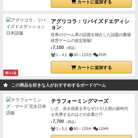
カートに追加する
アグリコラ：リバイズドエディシ
ョン
世界のゲーム界の話題を独占した話題の農場
経営ゲームの改定新版!
7,150
（税込）
¥
1～4人
30～120分
45件
カートに追加する
残り1点
この商品を好きな人がおすすめするボードゲーム
テラフォーミングマーズ
いざ、赤き惑星を手なずけろ!人類の新時代
を先導するのはどの企業だ!?
7,700
（税込）
¥
1～5人
90～120分
129件