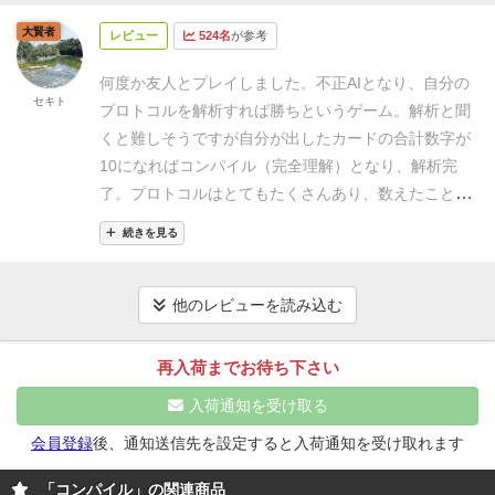
ムであると思う
め、バリエーション豊富
＋中段のコマンドが反転や移
力を持ち、ランクの高いカードほど特殊能力は弱くな
イ感とテーマや世界観のマッチ
→☆★★★ 8/10
■価
大賢者
レビュー
524名
が参考
動でも起動するため、シンプルな効果の割に選択肢が
ります（時には自分にとって不利になる効果もありま
格帯と内容の納得度
→★★★★ 10/10
多い
＋箱がコンパクトでスリーブに入れても収納可能
す）。
カードには、上段・中段・下段に特殊能力が記
何度か友人とプレイしました。不正AIとなり、自分の
＋比較的安価（￥2,750）
★ネガティブ
－アートワー
セキト
載されています。
カードは、それぞれのカードのラン
プロトコルを解析すれば勝ちというゲーム。解析と聞
クが似通りすぎてて認知しにくい
deathとdarkness
クが見えるように、列ごとにずらして重ねて配置しま
くと難しそうですが自分が出したカードの合計数字が
のカードとか全部同じに見えない？
－プロトコルの個
す。
このとき、上段の特殊能力は常に公開されたまま
10になればコンパイル（完全理解）となり、解析完
性が薄い
もうちょいプロトコルごとに特徴をはっき
となり、効果を発揮し続けます。
中段・下段の特殊能
了。
プロトコルはとてもたくさんあり、数えたことは
りさせてほしい
－ゲーム内の用語が本来の意味と異な
力は、カードで隠れている間は効果を発揮しません。
ありませんがその組み合わせも盛り沢山。相手を邪魔
り違和感がある
なぜfireやwaterにプロトコルという
続きを見る
また、永続的な効果を持たないものもあります。
しか
する物、手札管理やデッキ管理が得意な物、捨て札を
言葉をあてたのか？
（不正AIとして）なぜ3つデプロ
し、重要なのは、これらの特殊能力が、カードがプレ
起点にアクションを行うものなど戦略も考えたらキリ
イしたら勝ちなのか？
「プロトコルをデプロイ」な
イされた時だけでなく、それまで覆っていたカードが
がありません。
ただ、初めて遊ぶ人にルール説明を行
他のレビューを読み込む
んて普通言わない…
なくなり、テキストが公開された時にも発動する点で
っても面白さ等の実感がわきにくい遅効性ゲームだと
す。
そのため、自分や相手の列にあるカードを移動さ
思いました。何度か遊んで面白さが分かってくるゲー
再入荷までお待ち下さい
せることで、隠されていたテキストを公開させ、効果
ムなので根気強くプレイできる人でやるのがベストか
入荷通知を受け取る
を意図的に発動させることができます。
これにより、
と思います。
相手のカードの効果を公開させて手札を1枚捨てさせ
会員登録
後、通知送信先を設定すると入荷通知を受け取れます
たり、以前配置した際に使用した自分の強力な特殊効
「コンパイル」の関連商品
果を再び発動させながら、他の列にカードを移動させ