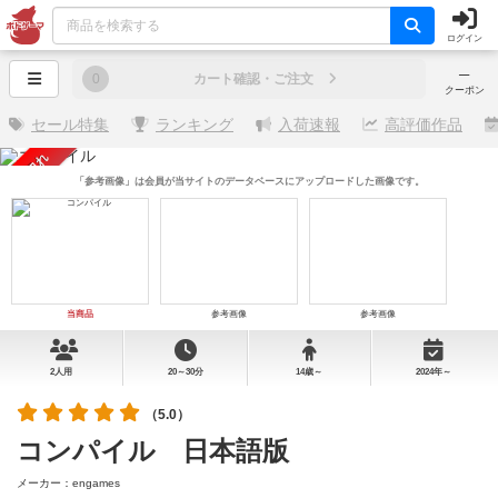
ログイン
─
0
カート確認・ご注文
クーポン
セール特集
ランキング
入荷速報
高評価作品
売り切れ
「参考画像」は会員が当サイトのデータベースにアップロードした画像です。
当商品
参考画像
参考画像
2人用
20～30分
14歳～
2024年～
（5.0）
コンパイル 日本語版
メーカー：engames