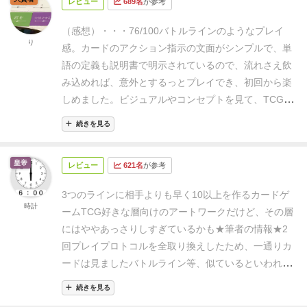
レビュー
689名
が参考
品。
【良い点】
・この手のゲームとしてはキーワード
報、カードのランク、そして特殊能力が書かれてお
能力が少なく、カードゲーム慣れしている人ならすん
り、それぞれの列にカードをプレイしていきます。
基
（感想）・・・76/100
バトルラインのようなプレイ
なり入り込める。
・12種類のデッキから３つを組み合
り
本的に、カードは自分の側の対応するプロトコルの列
感。カードのアクション指示の文面がシンプルで、単
わせる構築方法なので、デッキ構築の負荷が少ないな
にしかプレイできません。
ただし、カードを裏向きに
語の定義も説明書で明示されているので、流れさえ飲
がら組み合わせ数は多彩。
・１ゲームが短くリプレイ
プレイすることも可能で、その場合、特殊能力は失わ
み込めれば、意外とするっとプレイでき、初回から楽
バリューも高いので繰り返して何度も遊べる。
・デッ
れ、ランク2のカードとして、どのプロトコルの列に
しめました。
ビジュアルやコンセプトを見て、TCGが
キが薄く、何度かリシャッフルが入るため、この手の
もプレイできます。
それぞれの列で、相手よりも先に
得意な人向けのゲームかと尻込みしていたのが勿体な
ゲームとしては運ゲー感は少ない
【悪い点】
・ドラフ
続きを見る
カードのランクの合計を10以上にすることで、その列
かったかも。
初めに選択するプロトコル（カードセッ
トするにあたって１２種類のデッキの個性を把握して
を「コンパイル」したことになり、勝利に近づきま
ト）によってはピーキーなものもあるので、初心者向
いないといけないので、初回のハードルがやや高い
皇帝
す。
列がコンパイルされると、その列に置かれていた
レビュー
621名
が参考
けの推奨デッキや、相性表等があると助かるなあと思
（初心者向け構築等あればよかったかな）
・毎回同じ
カードは一度リセットされ、どちらかのプレイヤーが
いました。自分用に作るかも。
（パケ）・・・37/50
■
プールから選ぶので慣れると同じデッキばっかりにな
3つのラインに相手よりも早く10以上を作るカードゲ
全てのプロトコルをコンパイルするまでゲームが続き
箱のデザイン
→☆★★★ 8/10
■コンポーネントとビ
時計
りそう（１２種類からランダムで９種類登場くらいの
ーム
TCG好きな層向けのアートワークだけど、その層
ます。
基本的には、列ごとに勝敗を決めるという点が
ジュアルデザイン
→☆☆★★ 5/10
■コンポーネント
ほうがいろんなデッキを使えそう）
・この手のゲーム
にはややあっさりしすぎているかも
★筆者の情報★
2
「バトルライン」と似ていますが、役を競うのではな
の素材感
→☆★★★ 8/10
■内容物と箱サイズのマッ
としてはシンプルな代わりに、デッキ事の個性が弱め
回プレイ
プロトコルを全取り換えしたため、一通りカ
く、合計値を競うという点がよりシンプルになってい
チ
→☆★★★ 8/10
■テーマや世界観
→☆★★★
で、いわゆる「コンボデッキ」しか組めない。（個性
ードは見ました
バトルライン等、似ているといわれる
ます。
ただし、このゲームの特徴は、そのシンプルさ
8/10
（内容）・・・39/50
■ゲーム性
→☆★★★
を出そうとするなら妨害気味に寄せるくらいか）
やり
ゲームの経験はなし
TCGは好き
★ポジティブ
＋12のプ
の上に、全てのカードに特殊能力が付与されている点
8/10
■準備の簡便性や取り回しの良さ
→☆☆★★
続きを見る
込める環境があれば、コンパクトで末永く遊べるゲー
ロトコルからお互い3つずつ選んでデッキを作るた
です。
一般的に、ランクの低いカードは強力な特殊能
5/10
■システムや要素の過不足
→☆★★★ 8/10
■プレ