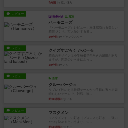
5分前
by 紅い弾丸
レビュー
画像付き
充実
ハーモニーズ
『ハーモニーズ』レビュー：立体感溢れる美しい
箱庭づくり。万人受けする良...
30分前
by ギャングスター
レビュー
クイズすごろく かぶーる
箱絵のデザインは小学校低学年向きの風情があり
ますが、問題のレベルによっ...
38分前
by いち
レビュー
充実
クルーバージュ
リプレイ性のある推理ゲームかつ手軽に遊べる素
晴らしいゲームで、対戦、協...
約1時間前
by いち
レビュー
マスクメン
マスクメンすごい好き（プロレスも好き）。強い
やつを決めるというより、ジ...
約5時間前
by わー