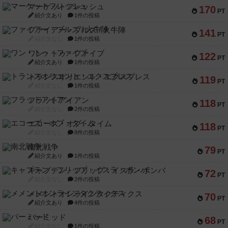
マーケットフレッシュ
170
PT
紹介文あり
1件の投稿
ファイアー・ブルズ / 火牛陣
141
PT
紹介文なし
1件の投稿
ワン・トゥ・ファイブ
122
PT
紹介文あり
1件の投稿
トランスオリエント・エクスプレス
119
PT
紹介文なし
1件の投稿
フラットアイアン
118
PT
紹介文なし
2件の投稿
エコーズ・オブ・タイム
118
PT
紹介文なし
8件の投稿
南北戦争
79
PT
紹介文あり
1件の投稿
キャプテン・フリップ：イスラ・ボンバ
72
PT
紹介文なし
2件の投稿
メメントオンラインタクティクス
70
PT
紹介文あり
4件の投稿
パーミッド
68
PT
紹介文なし
1件の投稿