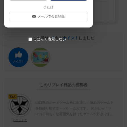
または
ハクシャク
メールで会員登録
この投稿に
1
名が
ナイス！
しました
しばらく表示しない
ナイス！
このリプレイ日記の投稿者
仙人
山口県のボードゲーム会に出没し、短めのゲームを
多数繰り出すボードゲーム人です。 何かしら「ツ
ッコミ待ち」な雰囲気を持ったゲームが好きです。
ハクシャク