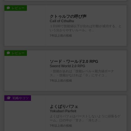
レビュー
クトゥルフの呼び声
Call of Cthulhu
１D100で技能値以下が出れば行動が成功する、と
いう分かりやすいルール。そ...
7年以上前
の投稿
レビュー
ソード・ワールド2.0 RPG
Sword World 2.0 RPG
・技能があれば「技能レベル＋能力値ボーナ
ス」・技能がなければ「０」にサイコ...
7年以上前
の投稿
戦略やコツ
よくばりパフェ
Yokubari Parfeit
よくばりパフェはバーストしないように頑張るゲ
ーム。口の中が「甘さ」「冷たさ...
7年以上前
の投稿