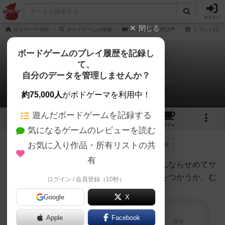
ログイン
閉じる
ボドゲーマTOP
ボードゲームの検索
クトゥルフの呼び声
リプレイ日記
ボードゲームのプレイ履歴を記録し
て、
クトゥルフの呼び声
自分のデータを管理しませんか？
ハクシャクのリプレイ日記（2019年3月13日）
約75,000人
がボドゲーマを利用中！
遊んだボードゲームを記録する
1
5
23
トップ
画像
動画
レビュー
カフェ
気になるゲームのレビューを読む
お気に入り作品・所有リストの共
209名
が参考
1名
がナイス
0
7年以上前
有
おいおい、クトゥルフでファンタジーやるんならせめてサ
プリメント「クトゥルフ・ダークエイジ」をつかうか、む
ログイン / 会員登録（10秒）
しろルーンクエスト引っ張り出せよな。
Google
X
Apple
Facebook
メンバー
勝利点
勝者