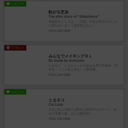
レビュー
転がる芝浜
The after story of “Shibahama”
落語好きとしては、「芝浜」の名が冠されていた
ら買わないという選択肢はない。...
6年以上前
の投稿
リプレイ
みんなでメイキングＢＬ
BL made by everyone
いきなり「シュルッ」から始まる男子高校生（苦
学生・バイト掛け持ち）と数学教...
6年以上前
の投稿
レビュー
とるネコ
Cat Lady
3×3に並んだ猫やら餌やら玩具やらのカード。自
分の手番で縦、または横1列の...
7年以上前
の投稿