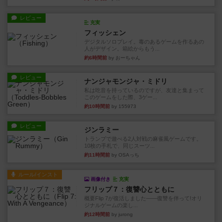
レビュー
充実
フィッシェン
デジタルソロプレイ。毒のあるゲームを作るあの
人がデザイン。箱絵からもう...
約6時間前
by おーちゃん
レビュー
ナンジャモンジャ・ミドリ
私は吃音を持っているのですが、友達と集まって
このゲームをした際、3ゲー...
約10時間前
by 155973
レビュー
ジンラミー
トランプで遊べる2人対戦の麻雀風ゲームです。
10枚の手札で、同じスーツ...
約11時間前
by OSAっち
ルール/インスト
画像付き
充実
フリップ７：復讐心とともに
概要Flip 7が復活しました――復讐を伴って!オリ
ジナルゲームの楽し...
約12時間前
by jurong