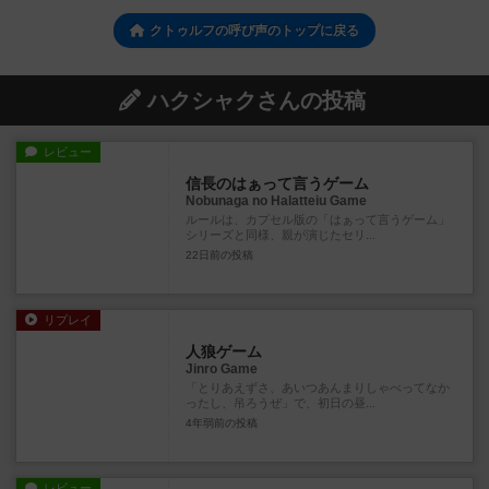
クトゥルフの呼び声のトップに戻る
ハクシャクさんの投稿
レビュー
信長のはぁって言うゲーム
Nobunaga no Halatteiu Game
ルールは、カプセル版の「はぁって言うゲーム」
シリーズと同様、親が演じたセリ...
22日前
の投稿
リプレイ
人狼ゲーム
Jinro Game
「とりあえずさ、あいつあんまりしゃべってなか
ったし、吊ろうぜ」で、初日の昼...
4年弱前
の投稿
レビュー