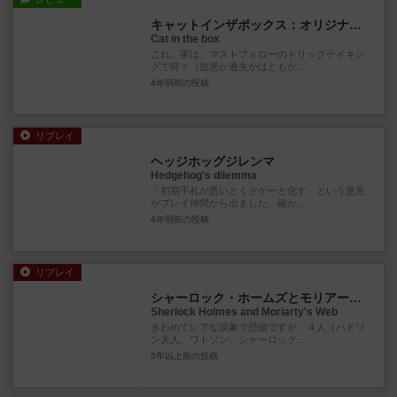
キャットインザボックス：オリジナル版
Cat in the box
これ、実は、マストフォローのトリックテイキン
グで時々（故意か過失かはともか...
4年弱前
の投稿
リプレイ
ヘッジホッグジレンマ
Hedgehog's dilemma
「初期手札が悪いとくそゲーと化す」という意見
がプレイ仲間から出ました。確か...
4年弱前
の投稿
リプレイ
シャーロック・ホームズとモリアーティの罠
Sherlock Holmes and Moriarty's Web
きわめてレアな現象で恐縮ですが。４人（ハドソ
ン夫人、ワトソン、シャーロック...
5年以上前
の投稿