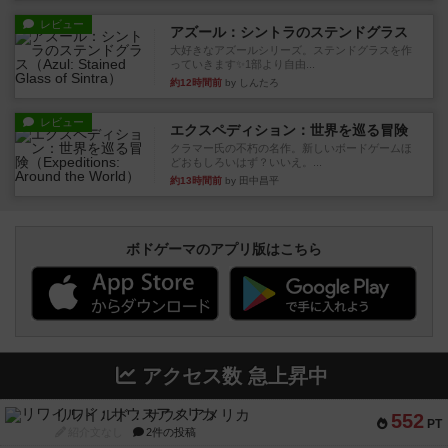
レビュー
アズール：シントラのステンドグラス
大好きなアズールシリーズ。ステンドグラスを作
っていきます✨1部より自由...
約12時間前
by しんたろ
レビュー
エクスペディション：世界を巡る冒険
クラマー氏の不朽の名作。新しいボードゲームほ
どおもしろいはず？いいえ。...
約13時間前
by 田中昌平
ボドゲーマのアプリ版はこちら
アクセス数 急上昇中
リワイルド：サウスアメリカ
552
PT
紹介文なし
2件の投稿