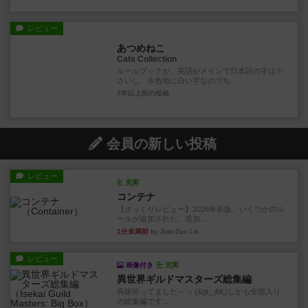
レビュー
あつめねこ
Cats Collection
ルールブックが、英語がメインで日本語の字は小
さいし、水色地に白い字なのでち...
7年以上前
の投稿
会員の新しい投稿
レビュー
充実
コンテナ
【ざっくりレビュー】2026年新版、いくつかのル
ールが追加された。追加...
1分未満前
by Juin-Zuo Lin
レビュー
画像付き
充実
異世界ギルドマスターズ総集編
再販待ってました～っ (&gt;_&lt;)しかも全部入り
の総集編です...