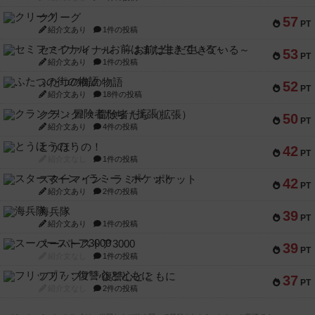
クリーグ
57
PT
紹介文あり
1件の投稿
セミファイナル ～お前はまだ生きている～
53
PT
紹介文あり
1件の投稿
ふたつの街の物語
52
PT
紹介文あり
18件の投稿
クランク! ：冒険者たち（拡張）
50
PT
紹介文あり
4件の投稿
とうほうの！
42
PT
紹介文なし
1件の投稿
スターマイン・ラミー ポケット
42
PT
紹介文あり
2件の投稿
海兵隊
39
PT
紹介文あり
1件の投稿
スーパーストア3000
39
PT
紹介文なし
1件の投稿
フリップ７：復讐心とともに
37
PT
紹介文なし
2件の投稿