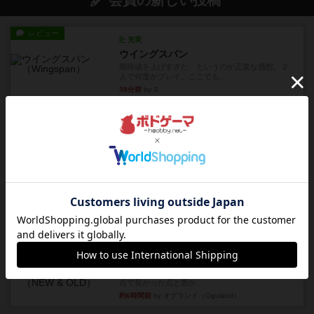
会員の新しい投稿
レビュー
充実
ウイングスパン
期待値を上げすぎた、というのが正直な感想。２
人で何度かプレイ。ここでも...
38分前
by S
レビュー
街コロ通
街コロとの違いは初めから二つサイコロを振れる
など、少しの違いはあるけれ...
約5時間前
by くみ
戦略やコツ
ニューオールド
ゲーム終了時に、「オールドカードとニューカー
ドのどちらもある」 状態に...
約6時間前
by オグランド（Oguland）
レビュー
ニューオールド
ボードゲームを1,000個以上持っているユーザー視
点で良かった点と悪か...
約6時間前
by オグランド（Oguland）