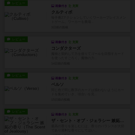
レビュー
画像付き
充実
クルティボ
毎手番2アクションしていくワーカープレイスメン
トゲーム。ワーカーを農場...
3日前
の投稿
レビュー
画像付き
充実
コンダクターズ
魔物と契約して力を借りてゴールを目指すカード
を使ったすごろく。魔物の力...
14日前
の投稿
レビュー
画像付き
充実
ベルソ
同じ色で同じ数字のカードは揃わないようにカー
ドを集めていき、頃合いを見...
15日前
の投稿
レビュー
画像付き
充実
ザ・セント・オブ・ジェラシー 嫉妬の香り
最高の香りを楽しむには、香りのバランスが大切
であり過剰な香りにしてはい...