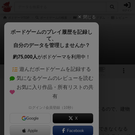
ログイン
閉じる
ボドゲーマTOP
ボードゲームの検索
バーストキングダム
レビュー
ボードゲームのプレイ履歴を記録し
て、
バーストキングダム
自分のデータを管理しませんか？
うらまこさんのレビュー
約75,000人
がボドゲーマを利用中！
遊んだボードゲームを記録する
1
2
トップ
画像
動画
レビュー
カフェ
気になるゲームのレビューを読む
お気に入り作品・所有リストの共
150名
1名
0
約1年前
有
ログイン / 会員登録（10秒）
爆発させるのが大好きな狼が王国にやってくるので、建物
を建設して追い払っていきます。
Google
X
ゲームとしては、誰か1人がカードをプレイできなくなる
Apple
Facebook