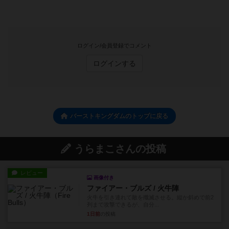
ログイン/会員登録でコメント
ログインする
バーストキングダムのトップに戻る
うらまこさんの投稿
レビュー
画像付き
ファイアー・ブルズ / 火牛陣
火牛を引き連れて敵を殲滅させる。縦か斜めで前2
列まで攻撃できるが、自分...
1日前
の投稿