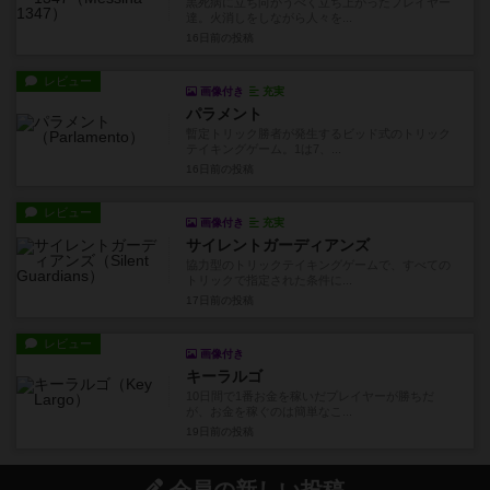
黒死病に立ち向かうべく立ち上がったプレイヤー
達。火消しをしながら人々を...
16日前
の投稿
レビュー
画像付き
充実
パラメント
暫定トリック勝者が発生するビッド式のトリック
テイキングゲーム。1は7、...
16日前
の投稿
レビュー
画像付き
充実
サイレントガーディアンズ
協力型のトリックテイキングゲームで、すべての
トリックで指定された条件に...
17日前
の投稿
レビュー
画像付き
キーラルゴ
10日間で1番お金を稼いだプレイヤーが勝ちだ
が、お金を稼ぐのは簡単なこ...
19日前
の投稿