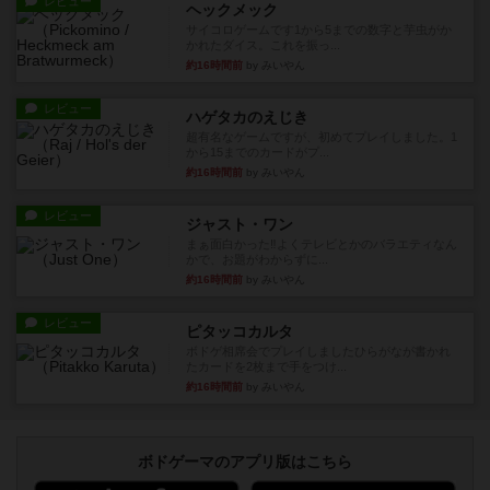
レビュー
ヘックメック
サイコロゲームです1から5までの数字と芋虫がか
かれたダイス。これを振っ...
約16時間前
by みいやん
レビュー
ハゲタカのえじき
超有名なゲームですが、初めてプレイしました。1
から15までのカードがプ...
約16時間前
by みいやん
レビュー
ジャスト・ワン
まぁ面白かった‼️よくテレビとかのバラエティなん
かで、お題がわからずに...
約16時間前
by みいやん
レビュー
ピタッコカルタ
ボドゲ相席会でプレイしましたひらがなが書かれ
たカードを2枚まで手をつけ...
約16時間前
by みいやん
ボドゲーマのアプリ版はこちら