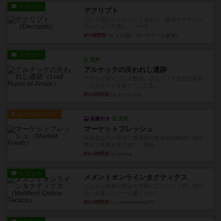
レビュー
デクリプト
プレイ感がしっかりしてるから、超ボードゲーム
やったなって感じ。パーティ...
約7時間前
by ヒロ(新！ボードゲーム家族)
レビュー
充実
アルナックの失われし遺跡
アナログ対人プレイ数回。クニツィア先生の名作
「エルドラドを探して」にあ...
約10時間前
by おーちゃん
ルール/インスト
画像付き
充実
マーケットフレッシュ
目的あなたの店先に農産物の木箱を戦略的に積み
重ねて在庫を最大化し、競合...
約14時間前
by jurong
レビュー
メメントオンラインタクティクス
どんどん物量が増えて大変になっていく押し付け
合いが楽しいゲーム盛り上が...
約14時間前
by nekomanma222