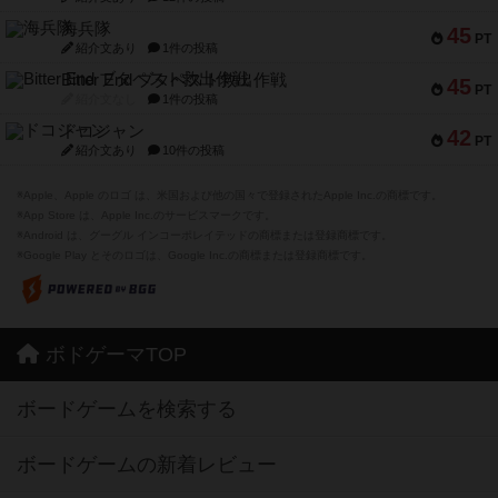
海兵隊
45
PT
紹介文あり
1件の投稿
Bitter End ブタペスト救出作戦
45
PT
紹介文なし
1件の投稿
ドコジャン
42
PT
紹介文あり
10件の投稿
※Apple、Apple のロゴ は、米国および他の国々で登録されたApple Inc.の商標です。
※App Store は、Apple Inc.のサービスマークです。
※Android は、グーグル インコーポレイテッドの商標または登録商標です。
※Google Play とそのロゴは、Google Inc.の商標または登録商標です。
ボドゲーマTOP
ボードゲームを検索する
ボードゲームの新着レビュー