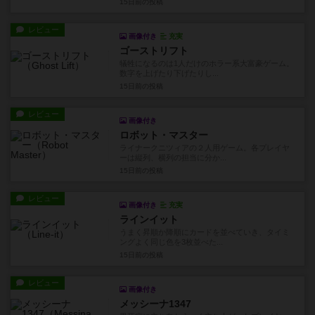
15日前
の投稿
レビュー
画像付き
充実
ゴーストリフト
犠牲になるのは1人だけのホラー系大富豪ゲーム。
数字を上げたり下げたりし...
15日前
の投稿
レビュー
画像付き
ロボット・マスター
ライナークニツィアの２人用ゲーム。各プレイヤ
ーは縦列、横列の担当に分か...
15日前
の投稿
レビュー
画像付き
充実
ラインイット
うまく昇順か降順にカードを並べていき、タイミ
ングよく同じ色を3枚並べた...
15日前
の投稿
レビュー
画像付き
メッシーナ1347