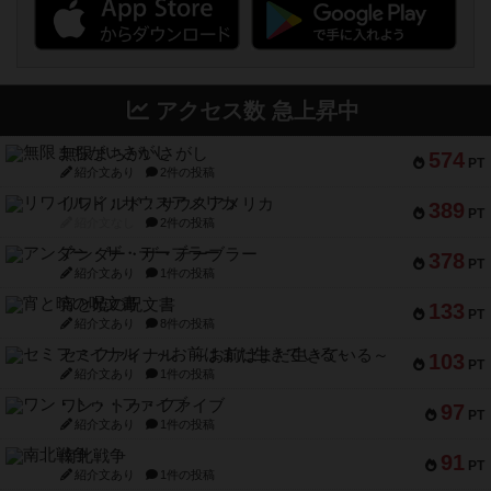
アクセス数 急上昇中
無限まちがいさがし
574
PT
紹介文あり
2件の投稿
リワイルド：サウスアメリカ
389
PT
紹介文なし
2件の投稿
アンダー・ザ・テーブラー
378
PT
紹介文あり
1件の投稿
宵と暁の呪文書
133
PT
紹介文あり
8件の投稿
セミファイナル ～お前はまだ生きている～
103
PT
紹介文あり
1件の投稿
ワン・トゥ・ファイブ
97
PT
紹介文あり
1件の投稿
南北戦争
91
PT
紹介文あり
1件の投稿