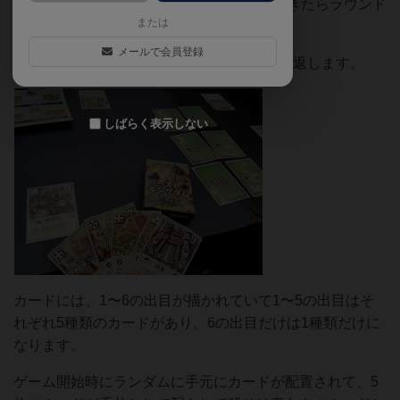
か誰か1人が6種類のカードを全てプレイできたらラウンド
または
終了で得点を獲得します。
メールで会員登録
誰かが3点以上獲得するまでラウンドは繰り返します。
しばらく表示しない
カードには、1〜6の出目が描かれていて1〜5の出目はそ
れぞれ5種類のカードがあり、6の出目だけは1種類だけに
なります。
ゲーム開始時にランダムに手元にカードが配置されて、5