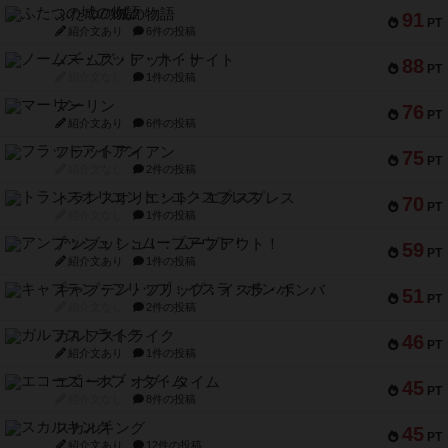
ふたつの城の物語
91
PT
紹介文あり
6件の投稿
ノームズ・アット・ナイト
88
PT
紹介文なし
1件の投稿
マーリン
76
PT
紹介文あり
6件の投稿
フラットアイアン
75
PT
紹介文なし
2件の投稿
トランスオリエント・エクスプレス
70
PT
紹介文なし
1件の投稿
アンブッシュ！：ムーブアウト！
59
PT
紹介文あり
1件の投稿
キャプテン・フリップ：イスラ・ボンバ
51
PT
紹介文なし
2件の投稿
ガルフストライク
46
PT
紹介文あり
1件の投稿
エコーズ・オブ・タイム
45
PT
紹介文なし
8件の投稿
スカルキング
45
PT
紹介文あり
12件の投稿