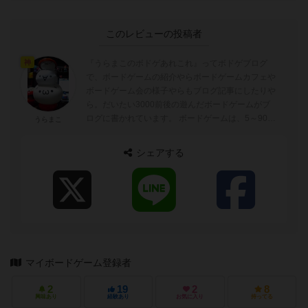
このレビューの投稿者
『うらまこのボドゲあれこれ』ってボドゲブログ
神
で、ボードゲームの紹介やらボードゲームカフェや
ボードゲーム会の様子やらもブログ記事にしたりや
ら。だいたい3000前後の遊んだボードゲームがブ
ログに書かれています。 ボードゲームは、5～90分
うらまこ
ぐらいが好みでトリックテイキングゲーム...
シェアする
マイボードゲーム登録者
2
19
2
8
興味あり
経験あり
お気に入り
持ってる