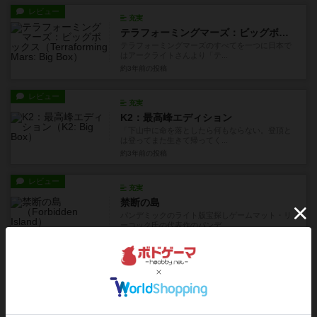
レビュー
充実
テラフォーミングマーズ：ビッグボックス
テラフォーミングマーズのすべてを一つに日本で
はアークライトさんより「テ...
約3年前
の投稿
レビュー
充実
K2：最高峰エディション
「下山中に命を落としたら何もならない。登頂と
は登ってまた生きて帰ってく...
約3年前
の投稿
レビュー
充実
禁断の島
パンデミックのライト版宝探しゲームマット・リ
ーコック氏の代表作のパンデ...
約3年前
の投稿
レビュー
充実
ザ・ネゴシエーター〜人質交渉人〜
ソロプレイ専用。交渉カードを使ってダイスで成
功を判定し、人質を取った犯...