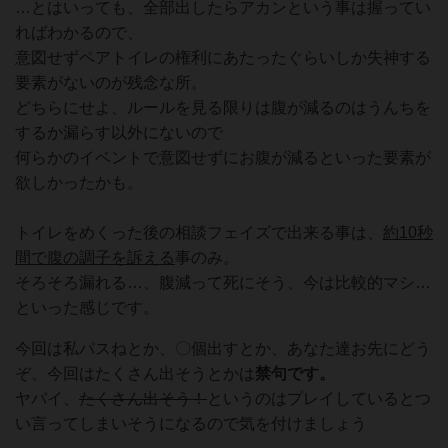
…とはいっても、全部出したらアカンという事は握ってい
ればわかるので、
意図せずペアトイレの権利にあたったぐらいしか失神する
要素がないのが残念な所。
どちらにせよ、ルールを見る限りは腹が減るのはうんちを
するか漏らす以外にないので
何らかのイベントで意図せずにお腹が減るといった要素が
欲しかったかも。
トイレをめくった後の相談フェイズで出来る事は、
約10秒
間で腹の調子を訴える
事のみ。
そろそろ漏れる…、腹減って死にそう、今は比較的マシ…
といった感じです。
今回は私パスねとか、〇個出すとか、あなた達お先にどう
ぞ、今回はたくさん出そうとかは
禁句です。
ヤバイ、
たくさん出そう！
というのはプレイしているとつ
い言ってしまいそうになるので気を付けましょう