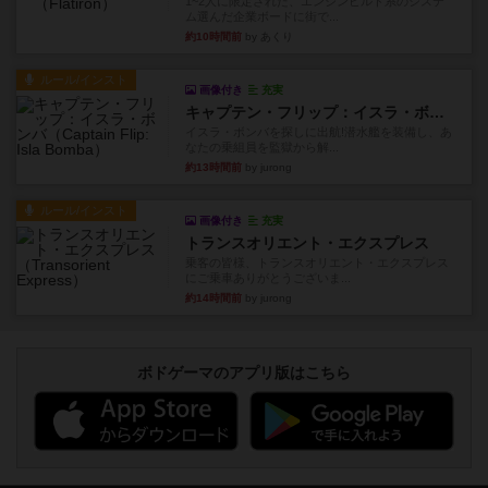
1~2人に限定された、エンジンビルド系のシステ
ム選んだ企業ボードに街で...
約10時間前
by あくり
ルール/インスト
画像付き
充実
キャプテン・フリップ：イスラ・ボンバ
イスラ・ボンバを探しに出航!潜水艦を装備し、あ
なたの乗組員を監獄から解...
約13時間前
by jurong
ルール/インスト
画像付き
充実
トランスオリエント・エクスプレス
乗客の皆様、トランスオリエント・エクスプレス
にご乗車ありがとうございま...
約14時間前
by jurong
ボドゲーマのアプリ版はこちら