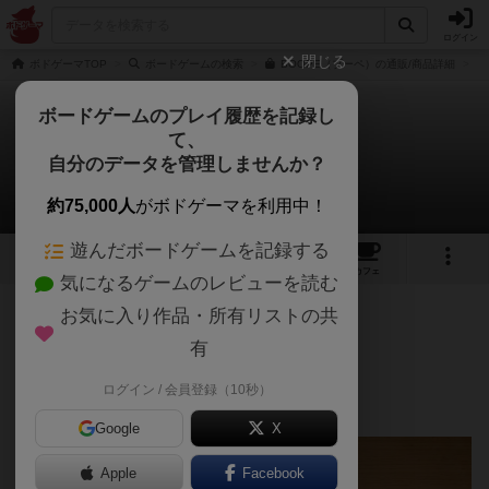
ログイン
閉じる
ボドゲーマTOP
ボードゲームの検索
BOOPE（ブーペ）の通販/商品詳細
ボードゲームのプレイ履歴を記録し
て、
ブーペ
自分のデータを管理しませんか？
garouandyさんのレビュー
約75,000人
がボドゲーマを利用中！
遊んだボードゲームを記録する
4
2
11
トップ
画像
動画
レビュー
カフェ
気になるゲームのレビューを読む
お気に入り作品・所有リストの共
276名
1名
0
約3年前
有
ログイン / 会員登録（10秒）
うんちがしたいです…
Google
X
Apple
Facebook