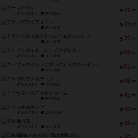
マーリン
76
PT
紹介文あり
6件の投稿
フラットアイアン
75
PT
紹介文なし
2件の投稿
トランスオリエント・エクスプレス
70
PT
紹介文なし
1件の投稿
アンブッシュ！：ムーブアウト！
59
PT
紹介文あり
1件の投稿
キャプテン・フリップ：イスラ・ボンバ
51
PT
紹介文なし
2件の投稿
ガルフストライク
46
PT
紹介文あり
1件の投稿
エコーズ・オブ・タイム
45
PT
紹介文なし
8件の投稿
スカルキング
45
PT
紹介文あり
12件の投稿
海兵隊
45
PT
紹介文あり
1件の投稿
Bitter End ブタペスト救出作戦
45