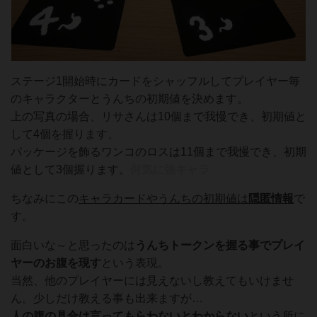
ステージ1開始時にカードをシャッフルしてプレイヤー毎
のキャラクターとうんちの初期値を決めます。
上の写真の場合、リサさんは10個まで我慢でき、初期値と
して4個を握ります、
パッケージを飾るワンコのロスは11個まで我慢でき、初期
値として3個握ります。
何気に強キャラ
ちなみにこの
キャラカードやうんちの初期値は
隠匿情報
で
す。
面白いな～と思ったのは
うんちトークンを握る事でプレイ
ヤーのお腹を現す
という表現。
当然、他のプレイヤーには見えないし教えてもいけませ
ん。少しだけ教える事も出来ますが…
人の腹の具合は言ってもらわないとわからない
という所に