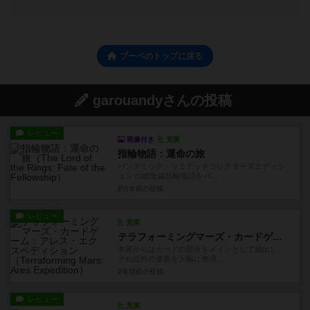
ブーペのトップに戻る
garouandyさんの投稿
レビュー
画像付き
充実
指輪物語：運命の旅
パンデミック・リミテッドコレクターズエディシ
ョン の総集編指輪物語をパ...
約1年前
の投稿
レビュー
充実
テラフォーミングマーズ・カードゲーム：アレス・エクスペディション
本家からはカードの部分をメインとして抽出し、
それ以外の要素を大幅に整理...
2年弱前
の投稿
レビュー
充実