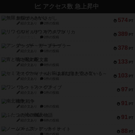
アクセス数 急上昇中
無限まちがいさがし
574
PT
紹介文あり
2件の投稿
リワイルド：サウスアメリカ
389
PT
紹介文なし
2件の投稿
アンダー・ザ・テーブラー
378
PT
紹介文あり
1件の投稿
宵と暁の呪文書
133
PT
紹介文あり
8件の投稿
セミファイナル ～お前はまだ生きている～
103
PT
紹介文あり
1件の投稿
ワン・トゥ・ファイブ
97
PT
紹介文あり
1件の投稿
南北戦争
91
PT
紹介文あり
1件の投稿
ふたつの城の物語
91
PT
紹介文あり
6件の投稿
ノームズ・アット・ナイト
88
PT
紹介文なし
1件の投稿