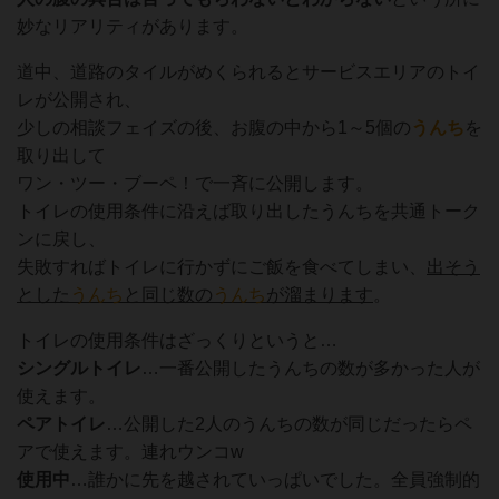
妙なリアリティがあります。
道中、道路のタイルがめくられるとサービスエリアのトイ
レが公開され、
少しの相談フェイズの後、お腹の中から1～5個の
うんち
を
取り出して
ワン・ツー・ブーペ！で一斉に公開します。
トイレの使用条件に沿えば取り出したうんちを共通トーク
ンに戻し、
失敗すればトイレに行かずにご飯を食べてしまい、
出そう
とした
うんち
と同じ数の
うんち
が溜まります
。
トイレの使用条件はざっくりというと…
シングルトイレ
…一番公開したうんちの数が多かった人が
使えます。
ペアトイレ
…公開した2人のうんちの数が同じだったらペ
アで使えます。連れウンコw
使用中
…誰かに先を越されていっぱいでした。全員強制的