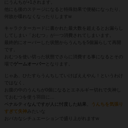
にうんちが+1されます。
他にも後のステージになると特殊効果で便秘になったり、
何故か喋れなくなったりしますw
キャラクターカードに書かれた最大数を超えるとお漏らし
してしまい「おむつ」が一つ消費されてしまいます。
最終的にオーバーした状態からうんちを5個漏らして再開
です。
おむつを使い切った状態でさらに消費する事になるとその
場で
ゲームオーバー
となります。
じゃあ、ひたすらうんちしていけばええやん！というわけ
ではなく、
お腹の中のうんちが0個になるとエネルギー切れで失神し
ておむつを使う羽目に…
ペナルティなんですが人に忖度した結果、
うんちを気張り
すぎて失神
みたいな
おバカなシチュエーションで盛り上がれますw