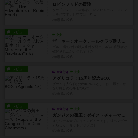
ロビンフッドの冒険
かの「アンドールの伝説」のミヒャエル・メンツ
ェル作です。日本では「ロビ...
3年弱前
の投稿
レビュー
充実
ザ・キー：オークデールクラブ殺人事件
ゴルフ場で3件の殺人事件が発生、3名の容疑者が
確保されたが、それぞれの...
3年弱前
の投稿
レビュー
画像付き
充実
アグリコラ：15周年記念BOX
ゲームは大傑作だがBIGBOXとしては…最初にか
なり厳しめの事もつらつ...
約3年前
の投稿
レビュー
画像付き
充実
ガンジスの藩王：ダイス・チャーマーズ
オリジナル未プレイのレビューです。紙ペンゲー
ムらしく、セットアップは非...
約3年前
の投稿