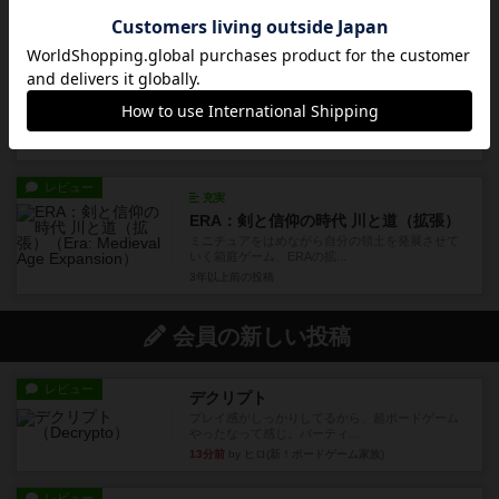
3年以上前
の投稿
レビュー
充実
ネモの戦い ～海底二万マイルを超えて～
自由度の高いソロ重ゲー。ネモ船長になって世界
を股にかけて財宝を探したり...
3年以上前
の投稿
レビュー
充実
ERA：剣と信仰の時代 川と道（拡張）
ミニチュアをはめながら自分の領土を発展させて
いく箱庭ゲーム、ERAの拡...
3年以上前
の投稿
会員の新しい投稿
レビュー
デクリプト
プレイ感がしっかりしてるから、超ボードゲーム
やったなって感じ。パーティ...
13分前
by ヒロ(新！ボードゲーム家族)
レビュー