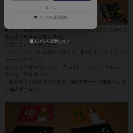
または
メールで会員登録
仲良しの友達同士がサービスエリアで
うんち
をしながら目
的地まで到達する事を目指す
しばらく表示しない
まごうことなき
クソゲー
。
…といってもアレな意味ではなく、目的地に向かうまでの
サービスエリアで
互いに意志表示をしつつ、時にはトイレに行ってもらい、
時にはご飯を食べて
お腹の調子を出来るだけ整え、全6ステージの走破を目指
す
協力ゲーム
です。