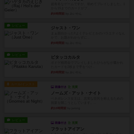
超有名なゲームですが、初めてプレイしました。1
から15までのカードがプ...
約9時間前
by みいやん
レビュー
ジャスト・ワン
まぁ面白かった‼️よくテレビとかのバラエティなん
かで、お題がわからずに...
約9時間前
by みいやん
レビュー
ピタッコカルタ
ボドゲ相席会でプレイしましたひらがなが書かれ
たカードを2枚まで手をつけ...
約9時間前
by みいやん
ルール/インスト
画像付き
充実
ノームズ・アット・ナイト
ベネボレンス女王は、忠実な臣民を称えるための
祝宴を開こうとしています。...
約10時間前
by jurong
レビュー
画像付き
充実
フラットアイアン