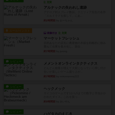
充実
アルナックの失われし遺跡
アナログ対人プレイ数回。クニツィア先生の名作
「エルドラドを探して」にあ...
約2時間前
by おーちゃん
ルール/インスト
画像付き
充実
マーケットフレッシュ
目的あなたの店先に農産物の木箱を戦略的に積み
重ねて在庫を最大化し、競合...
約7時間前
by jurong
レビュー
メメントオンラインタクティクス
どんどん物量が増えて大変になっていく押し付け
合いが楽しいゲーム盛り上が...
約7時間前
by nekomanma222
レビュー
ヘックメック
サイコロゲームです1から5までの数字と芋虫がか
かれたダイス。これを振っ...
約9時間前
by みいやん
レビュー
ハゲタカのえじき