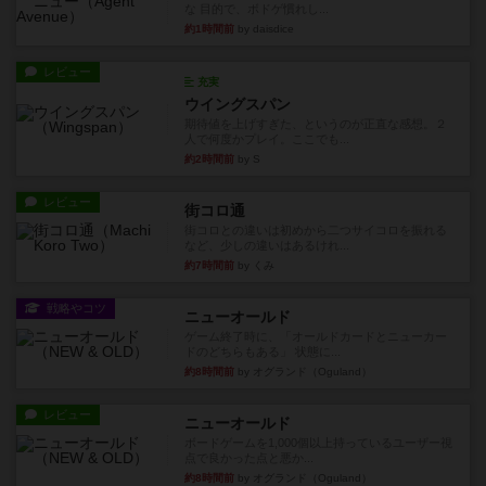
な 目的で、ボドゲ慣れし...
約1時間前
by daisdice
レビュー
充実
ウイングスパン
期待値を上げすぎた、というのが正直な感想。２
人で何度かプレイ。ここでも...
約2時間前
by S
レビュー
街コロ通
街コロとの違いは初めから二つサイコロを振れる
など、少しの違いはあるけれ...
約7時間前
by くみ
戦略やコツ
ニューオールド
ゲーム終了時に、「オールドカードとニューカー
ドのどちらもある」 状態に...
約8時間前
by オグランド（Oguland）
レビュー
ニューオールド
ボードゲームを1,000個以上持っているユーザー視
点で良かった点と悪か...
約8時間前
by オグランド（Oguland）