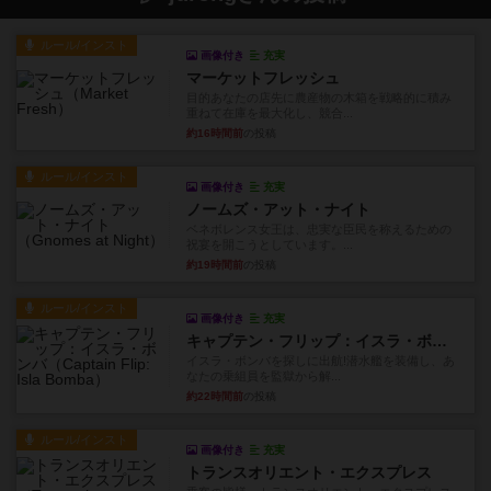
ルール/インスト
画像付き
充実
マーケットフレッシュ
目的あなたの店先に農産物の木箱を戦略的に積み
重ねて在庫を最大化し、競合...
約16時間前
の投稿
ルール/インスト
画像付き
充実
ノームズ・アット・ナイト
ベネボレンス女王は、忠実な臣民を称えるための
祝宴を開こうとしています。...
約19時間前
の投稿
ルール/インスト
画像付き
充実
キャプテン・フリップ：イスラ・ボンバ
イスラ・ボンバを探しに出航!潜水艦を装備し、あ
なたの乗組員を監獄から解...
約22時間前
の投稿
ルール/インスト
画像付き
充実
トランスオリエント・エクスプレス