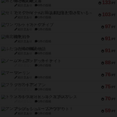
宵と暁の呪文書
133
PT
紹介文あり
8件の投稿
セミファイナル ～お前はまだ生きている～
103
PT
紹介文あり
1件の投稿
ワン・トゥ・ファイブ
97
PT
紹介文あり
1件の投稿
南北戦争
91
PT
紹介文あり
1件の投稿
ふたつの城の物語
91
PT
紹介文あり
6件の投稿
ノームズ・アット・ナイト
88
PT
紹介文なし
1件の投稿
マーリン
76
PT
紹介文あり
6件の投稿
フラットアイアン
75
PT
紹介文なし
2件の投稿
トランスオリエント・エクスプレス
70
PT
紹介文なし
1件の投稿
アンブッシュ！：ムーブアウト！
59
PT
紹介文あり
1件の投稿