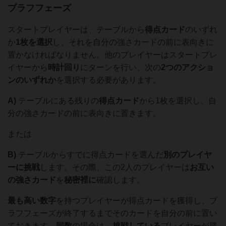
ブラフフェーズ
スタートプレイヤーは、テーブルから
得点カード
のいずれ
か
1枚を選択
し、それを自分の強さカードの前に表向きに
置かなければなりません。他のプレイヤーはスタートプレ
イヤーから
時計回り
にターンを行い、次の
2つのアクショ
ンのいずれか
を選択する必要があります。
A)
テーブルにある残りの
得点カード
から1枚を選択し、自
分の強さカードの前に表向きに置きます。
または
B)
テーブルからすでに得点カードを選んだ
別のプレイヤ
ーに
挑戦
します。その際、この2人のプレイヤーは
お互い
の強さカード
を
秘密裡に
確認します。
最も高い数字
を持つプレイヤーが得点カードを獲得し、ブ
ラフフェーズが終了するまでそのカードを自分の前に置い
ておきます。
同数
の場合は、
挑戦している
プレイヤーが勝