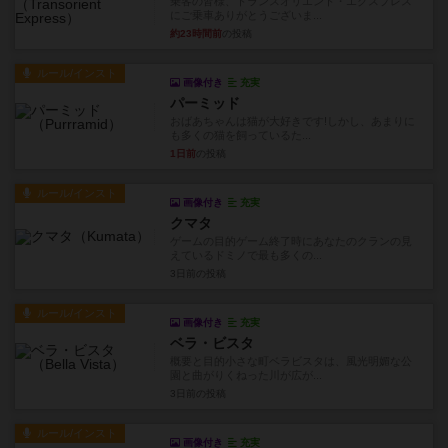
乗客の皆様、トランスオリエント・エクスプレス
にご乗車ありがとうございま...
約23時間前
の投稿
ルール/インスト
画像付き
充実
パーミッド
おばあちゃんは猫が大好きです!しかし、あまりに
も多くの猫を飼っているた...
1日前
の投稿
ルール/インスト
画像付き
充実
クマタ
ゲームの目的ゲーム終了時にあなたのクランの見
えているドミノで最も多くの...
3日前
の投稿
ルール/インスト
画像付き
充実
ベラ・ビスタ
概要と目的小さな町ベラビスタは、風光明媚な公
園と曲がりくねった川が広が...
3日前
の投稿
ルール/インスト
画像付き
充実