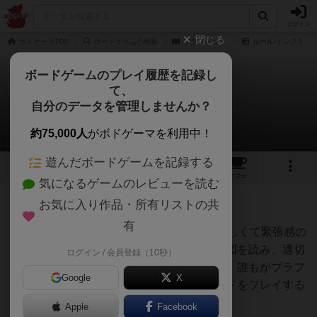
ログイン
閉じる
ボドゲーマTOP
ボードゲームの検索
ブラフィット
ルール/インスト
ボードゲームのプレイ履歴を記録し
て、
ブラフィット
自分のデータを管理しませんか？
jurongさんのルール/インスト
約75,000人
がボドゲーマを利用中！
遊んだボードゲームを記録する
1
6
トップ
画像
動画
レビュー
カフェ
気になるゲームのレビューを読む
お気に入り作品・所有リストの共
397名
2名
0
11ヶ月前
有
BLUFFITは、対戦相手を出し抜くための楽しくて緊張感の
あるゲームです。冷静さを保ち、相手の意図を読み、適切
ログイン / 会員登録（10秒）
なタイミングで挑戦してください。ただし、誰もがブラフ
Google
X
をしている可能性があるため、正しいカードをプレイする
のは難しいことに注意してください。
Apple
Facebook