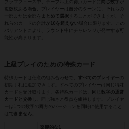
ブラフフェーズ中、テーブル上の得点カードに
同じ数字
が
複数枚ある場合、プレイヤーは自分のターンに、それらの
一部または全部を
まとめて選択
することができますが、そ
れらのカードの合計が
10を超えない
場合に限ります。この
バリアントにより、ラウンド中にチャレンジが発生する可
能性が高まります。
上級プレイのための特殊カード
特殊カードは任意の組み合わせで、
すべてのプレイヤー
の
初期手札に追加できます。すべてのプレイヤーは同じ特殊
カードを受け取ります。各特殊カードは、
同じ数字の通常
カードと交換
し、同じ強さと得点を維持します。プレイヤ
ーは1つの数字の両方のバージョンを同時に使用すること
は
できません
。
楽観的な1