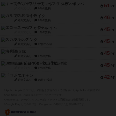
キャプテン・フリップ：イスラ・ボンバ
51
PT
紹介文なし
2件の投稿
ガルフストライク
46
PT
紹介文あり
1件の投稿
エコーズ・オブ・タイム
45
PT
紹介文なし
8件の投稿
スカルキング
45
PT
紹介文あり
12件の投稿
海兵隊
45
PT
紹介文あり
1件の投稿
Bitter End ブタペスト救出作戦
45
PT
紹介文なし
1件の投稿
ドコジャン
42
PT
紹介文あり
10件の投稿
※Apple、Apple のロゴ は、米国および他の国々で登録されたApple Inc.の商標です。
※App Store は、Apple Inc.のサービスマークです。
※Android は、グーグル インコーポレイテッドの商標または登録商標です。
※Google Play とそのロゴは、Google Inc.の商標または登録商標です。