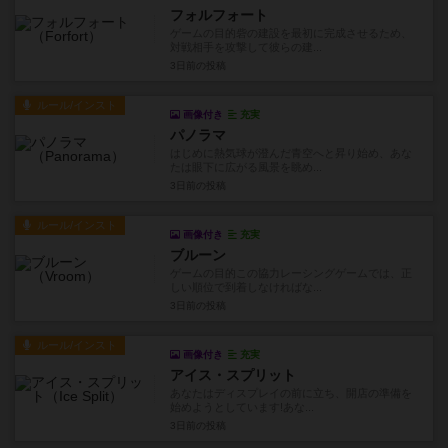
フォルフォート
ゲームの目的砦の建設を最初に完成させるため、
対戦相手を攻撃して彼らの建...
3日前
の投稿
ルール/インスト
画像付き
充実
パノラマ
はじめに熱気球が澄んだ青空へと昇り始め、あな
たは眼下に広がる風景を眺め...
3日前
の投稿
ルール/インスト
画像付き
充実
ブルーン
ゲームの目的この協力レーシングゲームでは、正
しい順位で到着しなければな...
3日前
の投稿
ルール/インスト
画像付き
充実
アイス・スプリット
あなたはディスプレイの前に立ち、開店の準備を
始めようとしています!あな...
3日前
の投稿