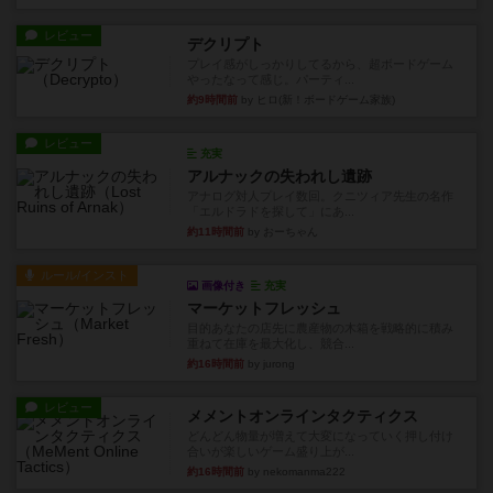
レビュー
デクリプト
プレイ感がしっかりしてるから、超ボードゲーム
やったなって感じ。パーティ...
約9時間前
by ヒロ(新！ボードゲーム家族)
レビュー
充実
アルナックの失われし遺跡
アナログ対人プレイ数回。クニツィア先生の名作
「エルドラドを探して」にあ...
約11時間前
by おーちゃん
ルール/インスト
画像付き
充実
マーケットフレッシュ
目的あなたの店先に農産物の木箱を戦略的に積み
重ねて在庫を最大化し、競合...
約16時間前
by jurong
レビュー
メメントオンラインタクティクス
どんどん物量が増えて大変になっていく押し付け
合いが楽しいゲーム盛り上が...
約16時間前
by nekomanma222