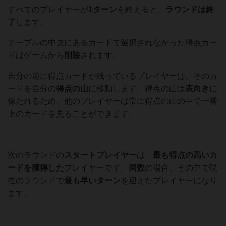
すべてのプレイヤーが
1ターン
を終えると、
ラウンドは終
了
します。
テーブルの中央にあるカードで選択されなかった得点カー
ドはゲームから
削除
されます。
自分の前に得点カードが残っているプレイヤーは、そのカ
ードを自分の
得点の山
に移動します。得点の山は
表向き
に
保たれるため、他のプレイヤーは常に得点の山の中で一番
上のカードを見ることができます。
次のラウンドの
スタートプレイヤー
は、
最も得点の高いカ
ードを獲得した
プレイヤーです。
同数
の場合、その中で現
在のラウンドで
最も早いターン
を迎えたプレイヤーになり
ます。