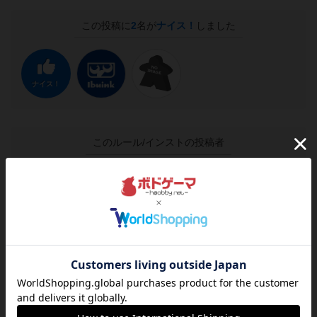
この投稿に
2
名が
ナイス！
しました
ナイス！
このルール/インストの投稿者
神
自己紹介文が未設定のユーザーです
jurong
シェアする