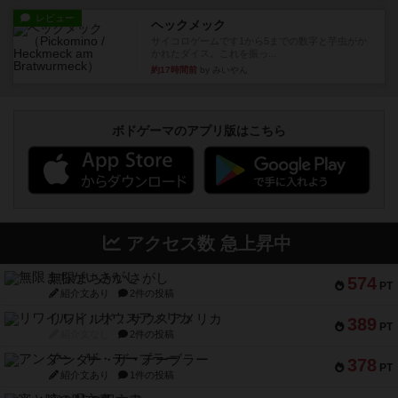
レビュー
ヘックメック
サイコロゲームです1から5までの数字と芋虫がか
かれたダイス。これを振っ...
約17時間前
by みいやん
ボドゲーマのアプリ版はこちら
アクセス数 急上昇中
無限まちがいさがし
574
PT
紹介文あり
2件の投稿
リワイルド：サウスアメリカ
389
PT
紹介文なし
2件の投稿
アンダー・ザ・テーブラー
378
PT
紹介文あり
1件の投稿