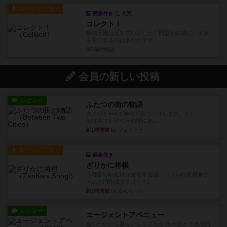
ルール/インスト
画像付き
充実
コレクト！
動物王国は王を失いました！同盟を結成し、王冠
を手にするのはあなたです！...
3日前
の投稿
会員の新しい投稿
レビュー
ふたつの街の物語
タイルを4×4で並べて街づくりします。ただし、
街は各プレイヤーの間にあ...
約1時間前
by ジェイとと
ルール/インスト
画像付き
ざりかに将棋
３種類の駒だけが登場する超シンプルな将棋系ゲ
ーム入門作品です♪(＾＾)...
約1時間前
by あんちっく
レビュー
エージェントアベニュー
追いついたら勝ち。シンプルな ルールとで直感的