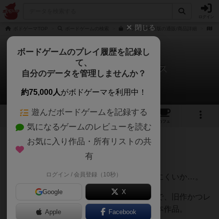
ログイン
閉じる
ボドゲーマTOP
ボードゲームの検索
ブラフ 日本語版の通販/商品詳細
作
ボードゲームのプレイ履歴を記録し
て、
ブラフ / ライアーズダイス
自分のデータを管理しませんか？
yukiさんのレビュー
約75,000人
がボドゲーマを利用中！
遊んだボードゲームを記録する
16
5
53
307
トップ
画像
動画
レビュー
カフェ
気になるゲームのレビューを読む
お気に入り作品・所有リストの共
527名
1名
0
10ヶ月前
有
ログイン / 会員登録（10秒）
良作なのだが、ボドゲ会には持っていきにくいか…。
Google
X
ボドゲ会を主催する立場になりましたので、旧作かつレ
ガシー作品ではありますが、今でも人気の本作品。
Apple
Facebook