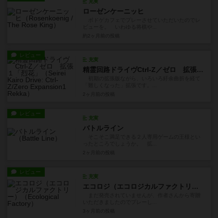
充実
ローゼンケーニッヒ
ボドゲカフェでプレーさせていただいたのでレ
ビューを。 いわゆる将棋や...
約2ヶ月前
の投稿
レビュー
充実
精霊回路ドライヴCtrl-Z／ゼロ 拡張１「烈花」
初期の拡張版ながら、いろいろ紆余曲折を経て
「難しくなった」拡張です。...
2ヶ月前
の投稿
レビュー
充実
バトルライン
そこそこ満足できる２人専用ゲームの王様とい
ったところでしょうか。 拡...
2ヶ月前
の投稿
レビュー
充実
エコロジ（エコロジカルファクトリー）
まだ発売されていませんが、作者さんから寄贈
いただきましたのでプレーし...
3ヶ月前
の投稿