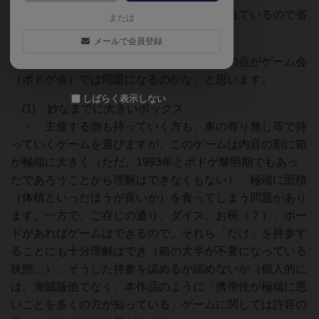
ルールほか色々については、他の方が触れているので省
または
略で。
メールで会員登録
本作品については、結局のところ、以下の点がゲーム会
（ボドゲ会）では問題になるのかな、と思います。
しばらく表示しない
(1) 妙なまでに大きいボックス
・ 主催する側も持っていく方も、車の有り無し等で持
っていくゲームを選びますが、このゲームは内容の割に箱
が極端に大きく（ただ、1993年とボドゲ黎明期でもあっ
たであろうことから理解はできなくもない）、極端に面積
（体積といったほうが良いか）を食ってしまう問題があり
ます。一方で、ご存じの通り、ダイス、お椀（？）、ボー
ドがあればゲームはできるので、それら「だけ」を持参す
ることにも十分理解はでき（箱の大半が不要になっている
状態…）、そうした持参を認めるか認めないか（個人的に
は、海賊版他でなく、本作品のように「携帯性が極端に悪
いことを多くの方が知っている」ゲームに関しては許容の