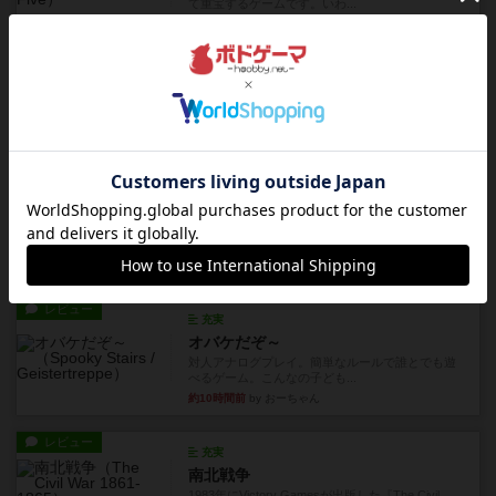
て重宝するゲームです。いわ...
約4時間前
by nabekoh
レビュー
充実
エコーズ・オブ・タイム
カードゲームにファイナルファンタジーのアクテ
ィブタイムバトル（もしくは...
約8時間前
by ジェイとと
レビュー
シャット・ザ・ボックス
とてもシンプルなダイスゲーム。2つのダイスを振
って、出目の合計を自分の...
約8時間前
by OSAっち
レビュー
充実
オバケだぞ～
対人アナログプレイ。簡単なルールで誰とでも遊
べるゲーム。こんなの子ども...
約10時間前
by おーちゃん
レビュー
充実
南北戦争
1983年にVictory Gamesが出版した『The Civil ...