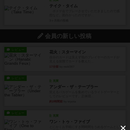
テイク・タイム
ボドゲ会でプレーさせていただきましたので感
想など。面白かったのですが...
3ヶ月前
の投稿
会員の新しい投稿
レビュー
花火：スターマイン
自分のカードは見えず他のプレイヤーのカードが
見える状態でカードを教えた...
17分前
by mob567
レビュー
充実
アンダー・ザ・テーブラー
笑えるバカゲームを集めているライトゲーマーと
してのレビューです。正体隠...
約3時間前
by toyota
レビュー
充実
ワン・トゥ・ファイブ
とにかくお手軽にすき間時間をうめるゲームとし