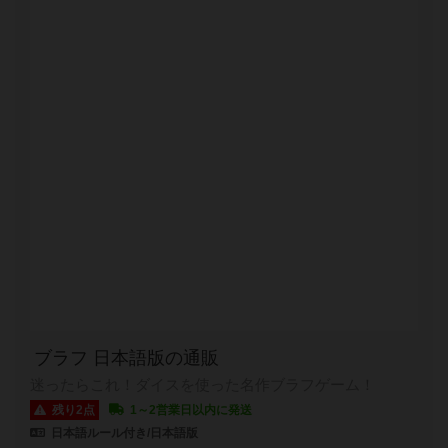
ブラフ 日本語版の通販
迷ったらこれ！ダイスを使った名作ブラフゲーム！
残り2点
1～2営業日以内に発送
日本語ルール付き/日本語版