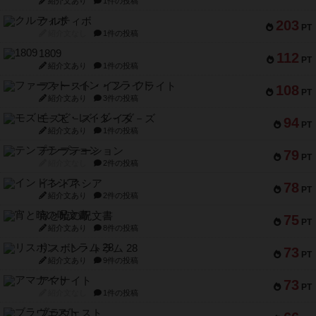
紹介文あり
1件の投稿
クルティボ
203
PT
紹介文なし
1件の投稿
1809
112
PT
紹介文あり
1件の投稿
ファースト・イン・フライト
108
PT
紹介文あり
3件の投稿
モズビ－ズ・レイダ－ズ
94
PT
紹介文あり
1件の投稿
テンプテーション
79
PT
紹介文なし
2件の投稿
インドネシア
78
PT
紹介文あり
2件の投稿
宵と暁の呪文書
75
PT
紹介文あり
8件の投稿
リスボン・トラム 28
73
PT
紹介文あり
9件の投稿
アマナイト
73
PT
紹介文なし
1件の投稿
ブラヴェスト