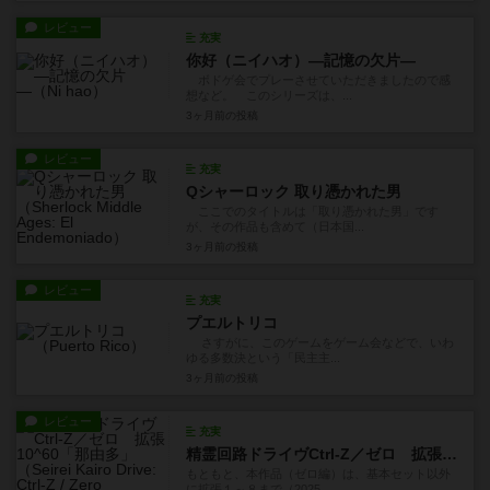
レビュー
充実
你好（ニイハオ）―記憶の欠片―
ボドゲ会でプレーさせていただきましたので感
想など。 このシリーズは、...
3ヶ月前
の投稿
レビュー
充実
Qシャーロック 取り憑かれた男
ここでのタイトルは「取り憑かれた男」です
が、その作品も含めて（日本国...
3ヶ月前
の投稿
レビュー
充実
プエルトリコ
さすがに、このゲームをゲーム会などで、いわ
ゆる多数決という「民主主...
3ヶ月前
の投稿
レビュー
充実
精霊回路ドライヴCtrl-Z／ゼロ 拡張10^60「那由多」
もともと、本作品（ゼロ編）は、基本セット以外
に拡張１～８まで（2025...