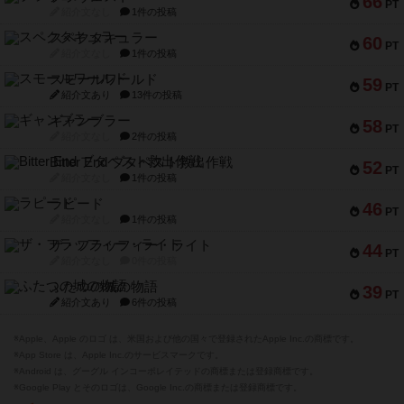
66
PT
紹介文なし
1件の投稿
スペクタキュラー
60
PT
紹介文なし
1件の投稿
スモールワールド
59
PT
紹介文あり
13件の投稿
ギャンブラー
58
PT
紹介文なし
2件の投稿
Bitter End ブタペスト救出作戦
52
PT
紹介文なし
1件の投稿
ラピード
46
PT
紹介文なし
1件の投稿
ザ・フラッフィー・ライト
44
PT
紹介文なし
0件の投稿
ふたつの城の物語
39
PT
紹介文あり
6件の投稿
※Apple、Apple のロゴ は、米国および他の国々で登録されたApple Inc.の商標です。
※App Store は、Apple Inc.のサービスマークです。
※Android は、グーグル インコーポレイテッドの商標または登録商標です。
※Google Play とそのロゴは、Google Inc.の商標または登録商標です。