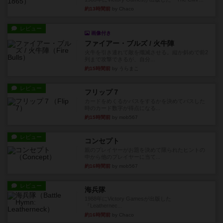
約13時間前
by Chaco
レビュー
画像付き
ファイアー・ブルズ / 火牛陣
火牛を引き連れて敵を殲滅させる。縦か斜めで前2
列まで攻撃できるが、自分...
約15時間前
by うらまこ
レビュー
フリップ７
カードをめくるかパスをするかを決めてパスした
時のカード数字が得点になる...
約15時間前
by mob567
レビュー
コンセプト
親のプレイヤーがお題を決めて限られたヒントの
中から他のプレイヤーに当て...
約16時間前
by mob567
レビュー
海兵隊
1988年にVictory Gamesが出版した
『Leathernec...
約16時間前
by Chaco