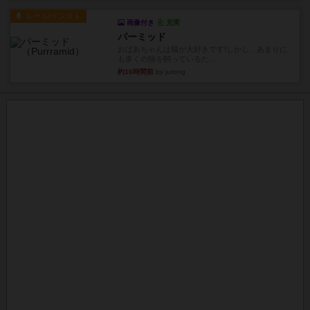
ルール/インスト
画像付き
充実
パーミッド
おばあちゃんは猫が大好きです!しかし、あまりに
も多くの猫を飼っているた...
約16時間前
by jurong