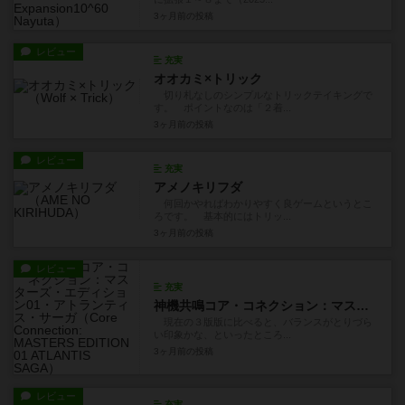
3ヶ月前
の投稿
レビュー
充実
オオカミ×トリック
切り札なしのシンプルなトリックテイキングで
す。 ポイントなのは「２着...
3ヶ月前
の投稿
レビュー
充実
アメノキリフダ
何回かやればわかりやすく良ゲームというとこ
ろです。 基本的にはトリッ...
3ヶ月前
の投稿
レビュー
充実
神機共鳴コア・コネクション：マスターズ・エディション01・アトランティス・サーガ
現在の３版版に比べると、バランスがとりづら
い印象かな、といったところ...
3ヶ月前
の投稿
レビュー
充実