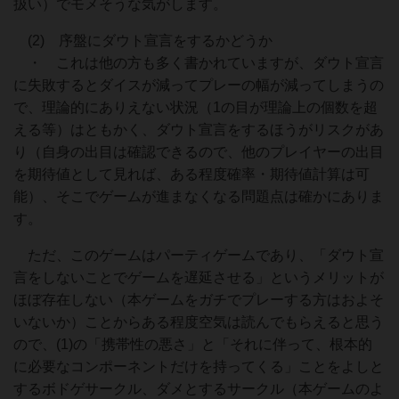
扱い）でモメそうな気がします。
(2) 序盤にダウト宣言をするかどうか
・ これは他の方も多く書かれていますが、ダウト宣言
に失敗するとダイスが減ってプレーの幅が減ってしまうの
で、理論的にありえない状況（1の目が理論上の個数を超
える等）はともかく、ダウト宣言をするほうがリスクがあ
り（自身の出目は確認できるので、他のプレイヤーの出目
を期待値として見れば、ある程度確率・期待値計算は可
能）、そこでゲームが進まなくなる問題点は確かにありま
す。
ただ、このゲームはパーティゲームであり、「ダウト宣
言をしないことでゲームを遅延させる」というメリットが
ほぼ存在しない（本ゲームをガチでプレーする方はおよそ
いないか）ことからある程度空気は読んでもらえると思う
ので、(1)の「携帯性の悪さ」と「それに伴って、根本的
に必要なコンポーネントだけを持ってくる」ことをよしと
するボドゲサークル、ダメとするサークル（本ゲームのよ