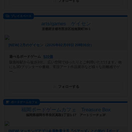
フォローする
プレイスペース
arts/games ゲイセン
京都府京都市西京区桂南巽町38-1
[NEW] 2月のゲイセン（2026年02月09日 20時36分）
遊べるボードゲーム
920個
阪急桂駅から徒歩3分。 広い空間でゆったりとご利用いただけます。他
にも3Dプリンターや書籍、常設アート作品展示など様々な距離感でゲ
ー...
フォローする
ボードゲームカフェ
福岡ボードゲームカフェ Treasure Box
福岡県福岡市早良区高取1丁目1-17 アートリーチェ3F
[NEW] マッチングアプリ会員数最大手『ペアーズ』との初の【ボードゲームマッチングイベント】開催決定‼️（2026年01月06日 16時43分）