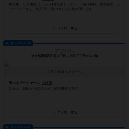
神楽坂・江戸川橋5分｜2021年2月オープン｜Free Wi-Fi、電源完備｜カ
フェ / バーとして利用OK｜街のみんなの給水所｜また...
フォローする
プレイスペース
アソベル
東京都新宿区四谷３丁目７ 四谷三丁目ビル 4階
お知らせはありません
遊べるボードゲーム
316個
四谷三丁目駅から徒歩１分！録画機材が充実
フォローする
プレイスペース