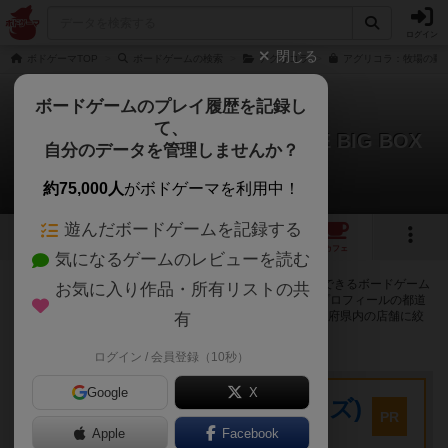
ログイン
閉じる
ボドゲーマTOP
ボードゲームの検索
アグリコラ
アグリコラ：牧場の動物た
ボードゲームのプレイ履歴を記録し
て、
アグリコラ：牧場の動物たち THE BIG BOX
自分のデータを管理しませんか？
73店のカフェ/スペースが提供中
約75,000人
がボドゲーマを利用中！
遊んだボードゲームを記録する
8
15
74
トップ
画像
動画
レビュー
カフェ
気になるゲームのレビューを読む
アグリコラ：牧場の動物たち THE BIG BOXで遊ぶことができるボードゲーム
お気に入り作品・所有リストの共
カフェ・プレイスペースが73店登録されています。公開プロフィールの都道
府県が設定されたアカウントでログインすると、同じ都道府県内の店舗に絞
有
り込むボタンが表示されます。
ログイン / 会員登録（10秒）
プレイスペース
Google
X
キウイ！(旧:キウイゲームズ)
PR
大阪府大阪市中央区森ノ宮中央2-8-2 永田中央ビル2階
Apple
Facebook