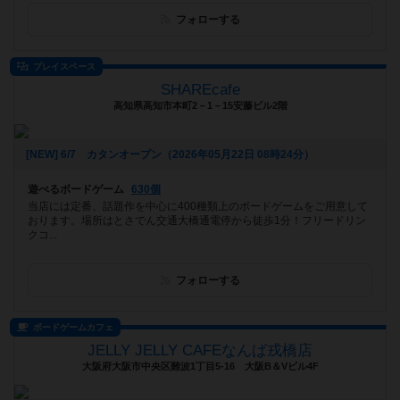
フォローする
プレイスペース
SHAREcafe
高知県高知市本町2－1－15安藤ビル2階
[NEW] 6/7 カタンオープン（2026年05月22日 08時24分）
遊べるボードゲーム
630個
当店には定番、話題作を中心に400種類上のボードゲームをご用意して
おります。場所はとさでん交通大橋通電停から徒歩1分！フリードリン
クコ...
フォローする
ボードゲームカフェ
JELLY JELLY CAFEなんば戎橋店
大阪府大阪市中央区難波1丁目5-16 大阪B＆Vビル4F