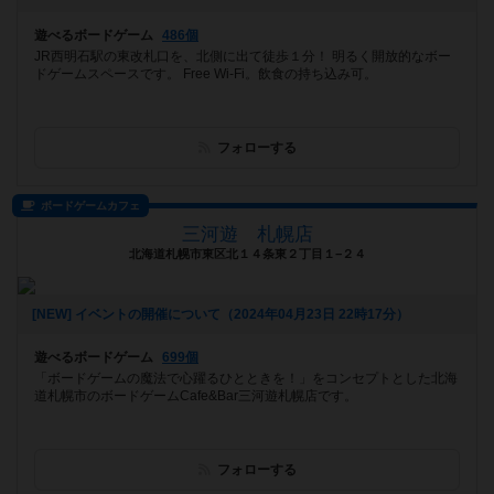
遊べるボードゲーム
486個
JR西明石駅の東改札口を、北側に出て徒歩１分！ 明るく開放的なボー
ドゲームスペースです。 Free Wi-Fi。飲食の持ち込み可。
フォローする
ボードゲームカフェ
三河遊 札幌店
北海道札幌市東区北１４条東２丁目１−２４
[NEW] イベントの開催について（2024年04月23日 22時17分）
遊べるボードゲーム
699個
「ボードゲームの魔法で心躍るひとときを！」をコンセプトとした北海
道札幌市のボードゲームCafe&Bar三河遊札幌店です。
フォローする