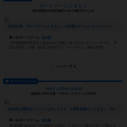
ボードゲームくまもと
熊本県熊本市東区健軍3−50−19菊乃井ビル2F
[NEW] 🎲 「ボードゲームくまもと」で話題のゲームにチャレンジ！ 🚀✨（2024年12月16日 12時53分）
遊べるボードゲーム
994個
【市電健軍町電停より徒歩1分】気軽に遊べるプレイスペースです。 平
日1,500円、日曜・祝日1,800円で☆フリータイム（最長7時間...
フォローする
ボードゲームカフェ
hello coffee stand
滋賀県大津市大萱一丁目18-7グロワール赤羽2F
[NEW] 水曜日はイベントも行ってます（※通常営業もしてます）（2024年11月22日 16時51分）
遊べるボードゲーム
686個
JR瀬田駅 徒歩1分（京都駅から18分）！ おひとり様もグループ様も大