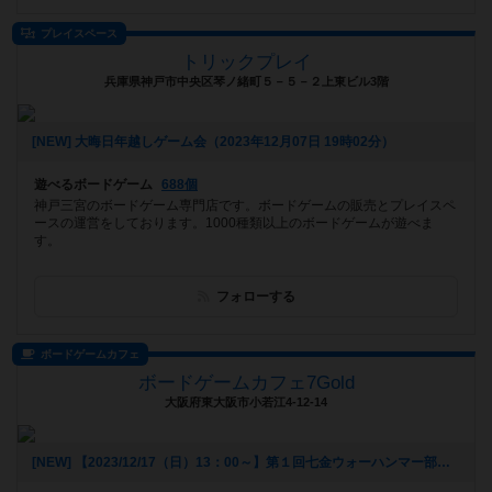
プレイスペース
トリックプレイ
兵庫県神戸市中央区琴ノ緒町５－５－２上東ビル3階
[NEW] 大晦日年越しゲーム会（2023年12月07日 19時02分）
遊べるボードゲーム
688個
神戸三宮のボードゲーム専門店です。ボードゲームの販売とプレイスペ
ースの運営をしております。1000種類以上のボードゲームが遊べま
す。
フォローする
ボードゲームカフェ
ボードゲームカフェ7Gold
大阪府東大阪市小若江4-12-14
[NEW] 【2023/12/17（日）13：00～】第１回七金ウォーハンマー部（2023年12月06日 16時25分）