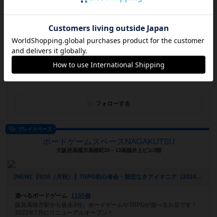
ボードゲームショップ＆カフェ クエスチョン
埼玉県さいたま市中央区上落合2-3-5 アルーサB館
[NEW] 【イベント】プレイ・ホビージャパン！ 『ドミニオン』キャンペーン開催！（11/4 追記アリ）（2024年10月24日 21時41分）
遊べるボードゲーム
1145個
1000種類のゲームが遊べる！ さいたま市の本屋の中にあるボードゲ
ームショップ＆カフェ
フォローする
プレイスペース
ボードゲームスペースNAGAKUTSU
大阪府高槻市高槻町20－13高槻井上ビル3階
[NEW] 【9/16（月祝）】TRPG初心者会・慈悲なきアイオニア（2024年09月07日 22時01分）
遊べるボードゲーム
1155個
阪急高槻市駅から徒歩3分、ボードゲームやTRPGが遊べるお店です！
2022年7月にリニューアルオープン！