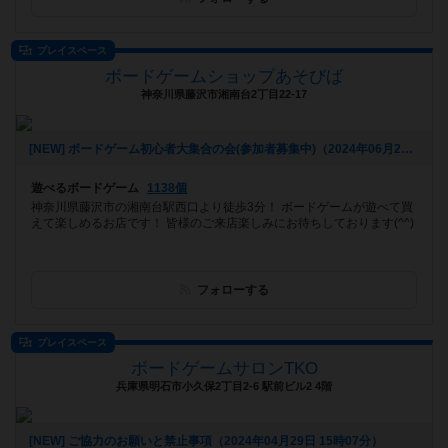
プレイスペース
ボードゲームショップあそびば
神奈川県藤沢市湘南台2丁目22-17
[NEW] ボードゲーム初心者大集合の会(参加者募集中)（2024年06月21日 09時28分）
遊べるボードゲーム
1138個
神奈川県藤沢市の湘南台駅西口より徒歩3分！ ボードゲームが遊べて買
えて楽しめるお店です！ 皆様のご来店楽しみにお待ちしております(^^)
フォローする
プレイスペース
ボードゲームサロンTKO
兵庫県明石市小久保2丁目2-6 駅前ビル2 4階
[NEW] ご協力のお願いと禁止事項（2024年04月29日 15時07分）