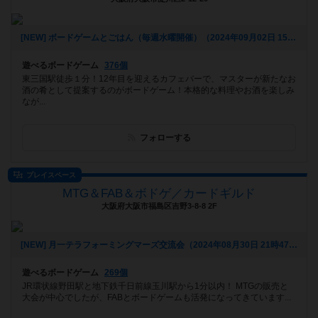
[NEW] ボードゲームとごはん（毎週水曜開催）（2024年09月02日 15時30分）
遊べるボードゲーム
376個
東三国駅徒歩１分！12年目を迎えるカフェバーで、マスターが新たなお
酒の肴として提案するのがボードゲーム！本格的な料理やお酒を楽しみ
なが...
フォローする
プレイスペース
MTG＆FAB＆ボドゲ／カードギルド
大阪府大阪市福島区吉野3-8-8 2F
[NEW] 月一テラフォーミングマーズ交流会（2024年08月30日 21時47分）
遊べるボードゲーム
269個
JR環状線野田駅と地下鉄千日前線玉川駅から1分以内！ MTGの販売と
大会が中心でしたが、FABとボードゲームも活発になってきています...