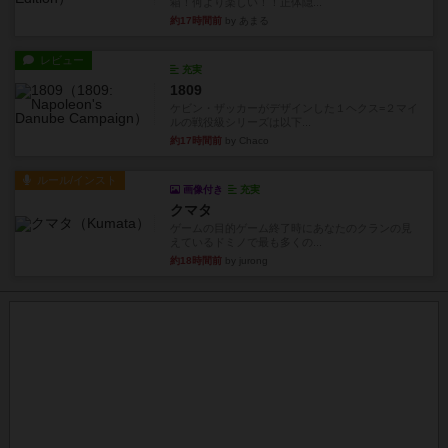
箱！何より楽しい！！正体隠...
約17時間前
by あまる
レビュー
充実
1809
ケビン・ザッカーがデザインした１ヘクス=２マイ
ルの戦役級シリーズは以下...
約17時間前
by Chaco
ルール/インスト
画像付き
充実
クマタ
ゲームの目的ゲーム終了時にあなたのクランの見
えているドミノで最も多くの...
約18時間前
by jurong