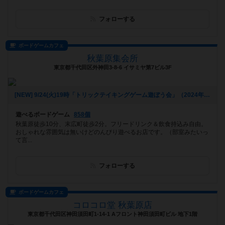
フォローする
ボードゲームカフェ
秋葉原集会所
東京都千代田区外神田3-8-6 イサミヤ第7ビル3F
[NEW] 9/24(火)19時「トリックテイキングゲーム遊ぼう会」（2024年08月26日 17時22分）
遊べるボードゲーム
858個
秋葉原徒歩10分、末広町徒歩2分。フリードリンク＆飲食持込み自由。
おしゃれな雰囲気は無いけどのんびり遊べるお店です。（部室みたいっ
て言...
フォローする
ボードゲームカフェ
コロコロ堂 秋葉原店
東京都千代田区神田須田町1-14-1 Aフロント神田須田町ビル 地下1階