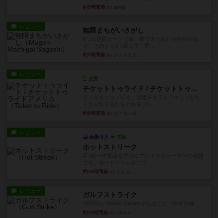
約5時間前
by tamio
レビュー
無限まちがいさがし
6つの場面カード（表、裏で違う絵）が何枚かあ
り、そのうち3つ選んで、同...
約7時間前
by ジェイとと
レビュー
充実
チケットトゥライド / チケットトゥライドアメリカ
デジタルソロプレイ。元祖チケライ？マップがた
くさん出てるからどれをプレ...
約9時間前
by おーちゃん
レビュー
画像付き
充実
ホットストリーク
星7軽〜中量級を中心にプレイするゲーマーの感想
です。ボードゲーム会にて...
約16時間前
by おとん
レビュー
ガルフストライク
1983年にVictory Gamesが出版した『Gulf Strik...
約16時間前
by Chaco