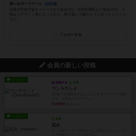
遊べるボードゲーム
2069個
近畿大学東大阪キャンパスから徒歩2分。近鉄長瀬駅より徒歩10分。２
階はラグマット席になっており、靴を脱いで家のようにゆったりとくつ
ろげ...
フォローする
会員の新しい投稿
レビュー
画像付き
充実
ワンラウンド
星5軽〜中量級を中心にプレイするゲーマーの感想
です。今回はボードゲーム...
約3時間前
by おとん
レビュー
充実
花火
ずっと前のドイツ年間ゲーム大賞ながら、シンプ
ルで簡単な小ゲームで今でも...