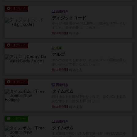
リプレイ
画像付き
ディジットコード
やっぱり論理ゲームは面白い。息子とリプレイし
ました。息子の勝ち。これリ...
約17時間前
by くみ
リプレイ
充実
アルゴ
アルゴがとても好きで、たぶんプレイ回数が最も
多いゲームです。なんといっ...
約17時間前
by おとん
リプレイ
画像付き
タイムボム
僕はホントに嘘が下手なようで、すぐバレますみ
んなホント、嘘が上手ですよ...
約17時間前
by あまる
レビュー
画像付き
タイムボム
まず簡単で軽い！大人数で遊べる！それなのに小