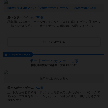
[NEW] 夜コロinアキバ「空想科学ボードゲーム」（2024年08月22日 18時03分）
遊べるボードゲーム
785個
秋葉原にあるボードゲームカフェ。リクエストに応じたゲーム選びから
丁寧なルール説明まで、ボードゲーム未経験者にも優しいお店です。
フォローする
ボードゲームカフェ
ボードゲームカフェにこ家
神奈川県横浜市港南区上大岡東1-15-25
お知らせはありません
遊べるボードゲーム
717個
上大岡駅から徒歩６分！ドリンクと軽食を楽しみながらボードゲームで
遊べる、古民家をリフォームしたカフェ☕️初心者さん、おひとりさま大
歓迎です！