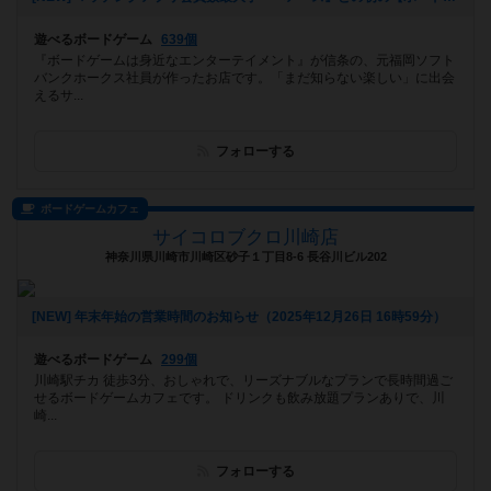
遊べるボードゲーム
639個
『ボードゲームは身近なエンターテイメント』が信条の、元福岡ソフト
バンクホークス社員が作ったお店です。「まだ知らない楽しい」に出会
えるサ...
フォローする
ボードゲームカフェ
サイコロブクロ川崎店
神奈川県川崎市川崎区砂子１丁目8-6 長谷川ビル202
[NEW] 年末年始の営業時間のお知らせ（2025年12月26日 16時59分）
遊べるボードゲーム
299個
川崎駅チカ 徒歩3分、おしゃれで、リーズナブルなプランで長時間過ご
せるボードゲームカフェです。 ドリンクも飲み放題プランありで、川
崎...
フォローする