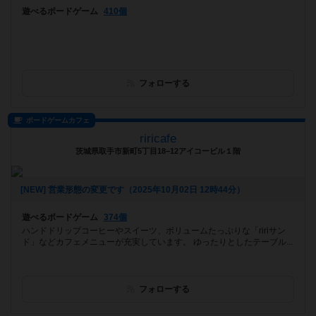
遊べるボードゲーム
410個
フォローする
ボードゲームカフェ
riricafe
茨城県取手市新町5丁目18−12アイコービル１階
[NEW] 営業形態の変更です（2025年10月02日 12時44分）
遊べるボードゲーム
374個
ハンドドリップコーヒーやスイーツ、ボリュームたっぷりな「ririサン
ド」などカフェメニューが充実しています。 ゆったりとしたテーブル...
フォローする