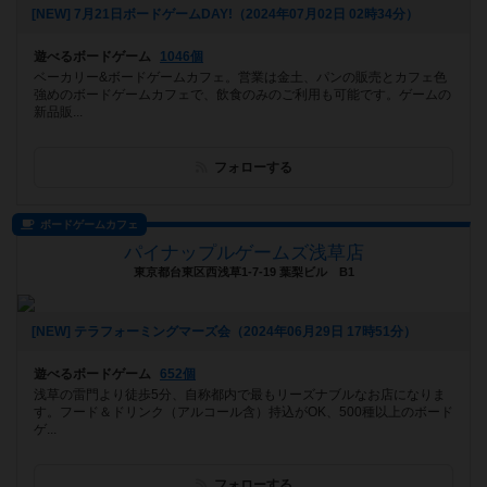
[NEW] 7月21日ボードゲームDAY!（2024年07月02日 02時34分）
遊べるボードゲーム
1046個
ベーカリー&ボードゲームカフェ。営業は金土、パンの販売とカフェ色
強めのボードゲームカフェで、飲食のみのご利用も可能です。ゲームの
新品販...
フォローする
ボードゲームカフェ
パイナップルゲームズ浅草店
東京都台東区西浅草1-7-19 葉梨ビル B1
[NEW] テラフォーミングマーズ会（2024年06月29日 17時51分）
遊べるボードゲーム
652個
浅草の雷門より徒歩5分、自称都内で最もリーズナブルなお店になりま
す。フード＆ドリンク（アルコール含）持込がOK、500種以上のボード
ゲ...
フォローする