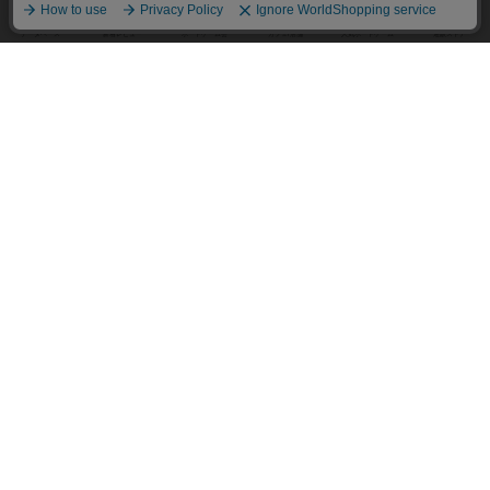
アクセス数 急上昇中
スチームローラーズ
686
PT
紹介文なし
2件の投稿
テンプテーション
326
PT
紹介文なし
2件の投稿
アマナイト
300
PT
紹介文なし
1件の投稿
ギャンブラー
257
PT
紹介文なし
2件の投稿
コレクト！
240
PT
紹介文なし
1件の投稿
トリオンフ ア マレンゴ
236
PT
紹介文あり
1件の投稿
エレメンツ
232
PT
紹介文あり
4件の投稿
バー！パーティー
212
PT
紹介文なし
1件の投稿
ギョッと
154
PT
紹介文あり
1件の投稿