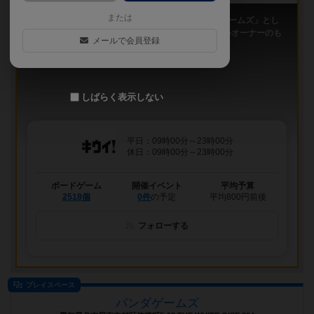
または
「キウイ！」は、2011年9月大阪日本橋で「キウイゲームズ」とし
てスタートしたボードゲームカフェです。 今は新しいオーナーのも
メールで会員登録
と、無...
しばらく表示しない
平日：09時00分～23時00分
休日：09時00分～23時00分
ボードゲーム
開催イベント
平均予算
2518個
0件
の予定
平均800円前後
フォローする
プレイスペース
パンダゲームズ