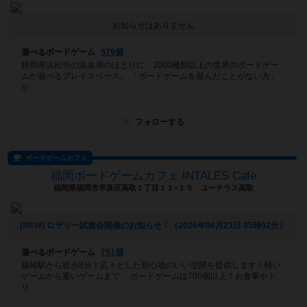
お知らせはありません
遊べるボードゲーム
579個
静岡県浜松市の浜名湖のほとりに、2000種類以上の世界のボードゲー
ムが遊べるプレイスペース。 「ボードゲームを遊んだことがない方」
か...
フォローする
ボードゲームカフェ
福岡ボードゲームカフェ INTALES Cafe
福岡県福岡市早良区高取１丁目１１−１５ ユーテラス高取
[NEW] ロザリー試遊会開催のお知らせ！（2026年06月23日 05時02分）
遊べるボードゲーム
751個
藤崎駅から徒歩8分！広々とした居心地のいい空間を提供します！軽い
ゲームから重いゲームまで、 ボードゲームは700個以上！お食事やド
リ...