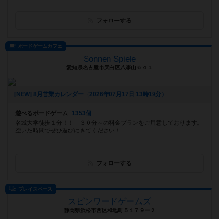
フォローする
ボードゲームカフェ
Sonnen Spiele
愛知県名古屋市天白区八事山６４１
[NEW] 8月営業カレンダー（2026年07月17日 13時19分）
遊べるボードゲーム
1353個
名城大学徒歩１分！！ ３０分～の料金プランをご用意しております。
空いた時間でぜひ遊びにきてください！
フォローする
プレイスペース
スピンワードゲームズ
静岡県浜松市西区和地町５１７９ー２