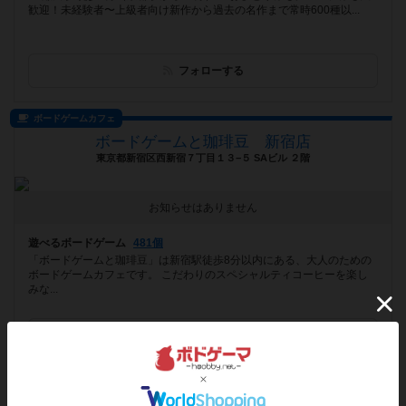
歓迎！未経験者〜上級者向け新作から過去の名作まで常時600種以...
フォローする
ボードゲームカフェ
ボードゲームと珈琲豆 新宿店
東京都新宿区西新宿７丁目１３−５ SAビル ２階
お知らせはありません
遊べるボードゲーム
481個
「ボードゲームと珈琲豆」は新宿駅徒歩8分以内にある、大人のための
ボードゲームカフェです。 こだわりのスペシャルティコーヒーを楽し
みな...
フォローする
プレイスペース