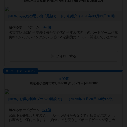
愛知県名古屋市中村区竹橋町5-13 THE WHITE OISE 204
[NEW] みんなの思い出「足跡カード」を紹介（2026年08月01日 18時17分）
遊べるボードゲーム
342個
名古屋駅西口から徒歩５分🐾初心者から中級者向けのボードゲームが充
実🐼✨かわいいパンダがいっぱい💕定期的にイベント開催しています📅
フォローする
ボードゲームカフェ
Brett
東京都小金井市本町3-8-10 グランコートB1F102
[NEW] お得な料金プランの新設です！（2026年07月28日 14時15分）
遊べるボードゲーム
921個
武蔵小金井駅より徒歩7分！ ルールが分からなくても店員がご説明し、
お薦めもご案内出来ます！ 始めてでも安心してボードゲームが楽しめ...