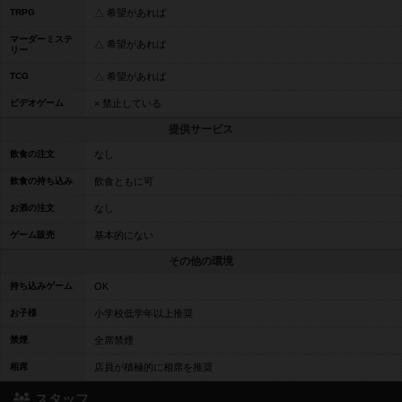
TRPG
△ 希望があれば
マーダーミステ
△ 希望があれば
リー
TCG
△ 希望があれば
ビデオゲーム
× 禁止している
提供サービス
飲食の注文
なし
飲食の持ち込み
飲食ともに可
お酒の注文
なし
ゲーム販売
基本的にない
その他の環境
持ち込みゲーム
OK
お子様
小学校低学年以上推奨
禁煙
全席禁煙
相席
店員が積極的に相席を推奨
スタッフ