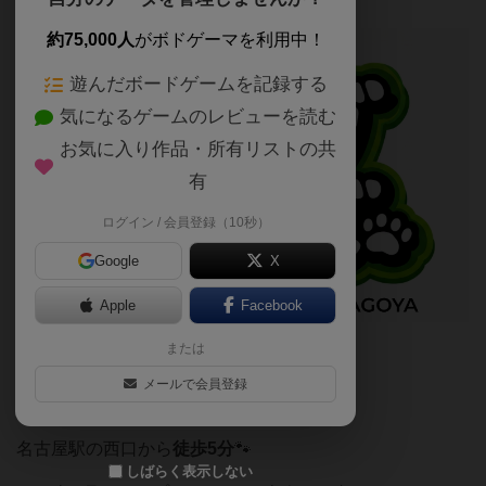
約75,000人
がボドゲーマを利用中！
遊んだボードゲームを記録する
気になるゲームのレビューを読む
お気に入り作品・所有リストの共
有
ログイン / 会員登録（10秒）
Google
X
Apple
Facebook
または
メールで会員登録
名古屋駅の西口から
徒歩5分
🐾
しばらく表示しない