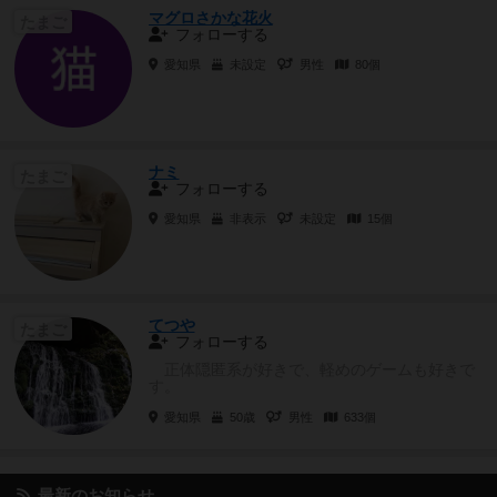
マグロさかな花火
たまご
フォローする
愛知県
未設定
男性
80個
ナミ
たまご
フォローする
愛知県
非表示
未設定
15個
てつや
たまご
フォローする
正体隠匿系が好きで、軽めのゲームも好きで
す。
愛知県
50歳
男性
633個
最新のお知らせ