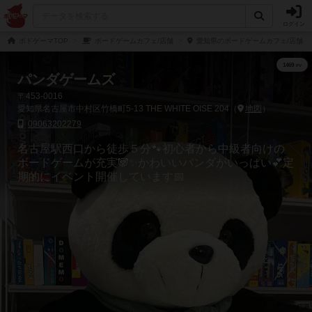
ログイン
ボドゲーマTOP
ボードゲームカフェ/店舗
愛知県のボードゲームカフェ/店舗
パンダゲームズ
〒453-0016
愛知県名古屋市中村区竹橋町5-13 THE WHITE OISE 204（
地図
）
09063202279
名古屋駅西口から徒歩５分🐾初心者から中級者向けの
ボードゲームが充実🐼✨かわいいパンダがいっぱい💕定
期的にイベント開催しています📅