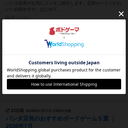
パンダ店長のお気に入りをご紹介します。足跡カードにかわ
いいお絵かきや、はじめて...
27
ページビュー
22日前
2026年07月18日 17時28分頃
８月営業カレンダーのお知らせ
いつもパンダゲームズをご利用いただき、ありがとうござい
ます🐼8月の営業日をお知らせします。夏休みやお盆期間の
お出かけに、涼しい店内でボードゲームを楽しみませんか。
初心者の方や、遊ぶゲームが決まっていない方には、人数や
お好みに合わせておすすめのゲームをご案内します。８月の
ご利用は事前予約がおすす...
17
ページビュー
23日前
2026年07月17日 23時51分頃
パンダ店長のおすすめボードゲーム５選 ｜
2026年7月