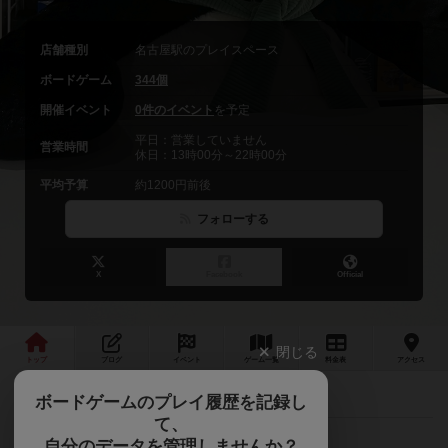
店舗種別
名古屋駅のプレイスペース
ボードゲーム
344個
開催イベント
0件のイベント
を予定
平日：営業していません
営業時間
休日：13時00分～22時00分
平均予算
約1200円前後
フォローする
X
Facebook
Official
閉じる
トップ
ブログ
イベント
ゲーム
一覧
料金
表
アクセス
みんなの思い出「足跡カード」を紹介
最新情報
ボードゲームのプレイ履歴を記録し
て、
自分のデータを管理しませんか？