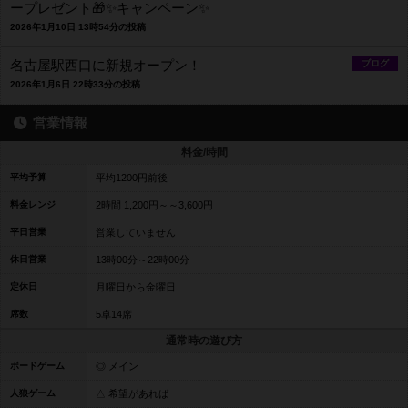
ープレゼント🎁✨キャンペーン✨
2026年1月10日 13時54分の投稿
名古屋駅西口に新規オープン！
ブログ
2026年1月6日 22時33分の投稿
営業情報
料金/時間
平均予算
平均1200円前後
料金レンジ
2時間 1,200円～～3,600円
平日営業
営業していません
休日営業
13時00分～22時00分
定休日
月曜日から金曜日
席数
5卓14席
通常時の遊び方
ボードゲーム
◎ メイン
人狼ゲーム
△ 希望があれば