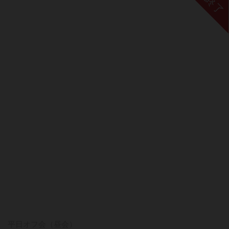
終了
平日オフ会（昼会）