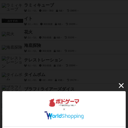
ラミィキューブ
2人～4人
10分～30分
8歳～
1980年～
イト
おすすめ
2人～10人
30分前後
8歳～
2019年～
花火
2人～5人
25分前後
8歳～
2010年～
海底探険
2人～6人
30分前後
8歳～
2014年～
テレストレーション
4人～8人
30分前後
12歳～
2009年～
タイムボム
2人～8人
1分～30分
10歳～
2017年～
ブラフ / ライアーズダイス
2人～6人
15分～30分
8歳～
1993年～
枯山水
2人～4人
75分前後
10歳～
2013年～
エバーデール
1人～4人
40分～80分
13歳～
2018年～