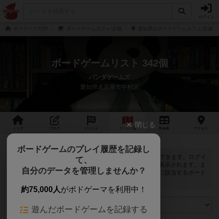
ログイン
ボドゲーマTOP
ボードゲームカフェ/店舗
愛知県のボードゲームカフェ/店舗
ボードゲームリスト 342個
パンダゲームズ
愛知県名古屋市中村区
閉じる
トップ
ブログ
イベント
ゲーム
一覧
料金
表
アクセス
ボードゲームのプレイ履歴を記録し
パンダゲームズでは
342
個のボードゲームで遊ぶことができます。ログイ
て、
ンすると自分のマイボードゲームに登録できるボタンが表示されます。ま
自分のデータを管理しませんか？
た、マイボードゲームの「興味あり」と「お気に入り」に該当するボード
ゲームがピックアップされるようになります。
約75,000人
がボドゲーマを利用中！
遊んだボードゲームを記録する