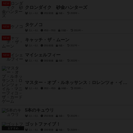
NEW
クロンダイク 砂金ハンターズ
2人～4人
20分前後
6歳～
2026年～
タケノコ
NEW
2人～4人
45分～55分
13歳～
2011年～
NEW
キャッチ・ザ・ムーン
2人～6人
20分前後
6歳～
2017年～
マイシェルフィー
NEW
2人～4人
30分前後
8歳～
2022年～
マスター・オブ・ルネッサンス：ロレンツォ・イル・マニーフィコ－ザ・カードゲーム
1人～4人
30分～45分
14歳～
2019年～
5本のキュウリ
2人～6人
25分前後
8歳～
2013年～
ゴットファイブ！
おすすめ
2人～4人
15分前後
8歳～
2026年～