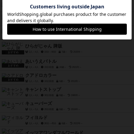
スポッツ
1人～4人
25分～30分
10歳～
2022年～
ドラダ：新版
2人～4人
20分前後
12歳～
2024年～
バーガーバランス
2人～6人
15分前後
6歳～
2021年～
ひらがじゃん 牌版
2人～4人
15分～60分
7歳～
2025年～
おすすめ
あいうえバトル
おすすめ
2人～6人
15分前後
10歳～
2021年～
クアドロカラー
おすすめ
1人～5人
10分前後
6歳～
2013年～
キャントストップ
2人～4人
30分前後
9歳～
1980年～
キューバーズ
2人～5人
20分前後
8歳～
2018年～
フィヨルド
2人～4人
30分～45分
8歳～
2022年～
イッツアワンダフルワールド