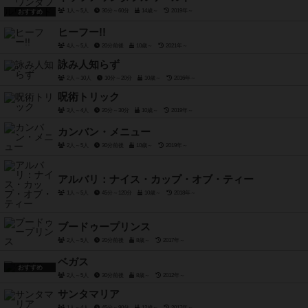
1人～5人
30分～60分
14歳～
2019年～
おすすめ
ヒーフー!!
4人～5人
20分前後
10歳～
2021年～
詠み人知らず
2人～10人
10分～20分
10歳～
2016年～
呪術トリック
3人～4人
20分～30分
10歳～
2019年～
カンバン・メニュー
2人～5人
30分前後
10歳～
2019年～
アルバリ：ナイス・カップ・オブ・ティー
1人～5人
45分～120分
10歳～
2018年～
ブードゥープリンス
2人～5人
20分前後
8歳～
2017年～
ベガス
おすすめ
2人～5人
30分前後
8歳～
2012年～
サンタマリア
1人～4人
45分～90分
12歳～
2017年～