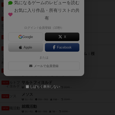
気になるゲームのレビューを読む
NEW
キングドミノ オリジンズ
お気に入り作品・所有リストの共
2人～4人
15分前後
8歳～
2021年～
有
NEW
ノアの箱舟：船を揺らさないで！
ログイン / 会員登録（10秒）
2人～6人
5分～15分
6歳～
2018年～
ワイアームスパン
Google
X
NEW
1人～5人
90分前後
14歳～
2024年～
Apple
Facebook
NEW
ドーフロマンティック ボードゲーム：桜
または
1人～6人
30分～90分
10歳～
2024年～
メールで会員登録
ニュークレウム
NEW
1人～4人
60分～150分
14歳～
2023年～
サルトフィヨルド
NEW
しばらく表示しない
1人～4人
45分～90分
14歳～
2024年～
メソス
NEW
2人～5人
20分～50分
10歳～
2024年～
就職活動
NEW
3人～6人
3分～10分
7歳～
2025年～