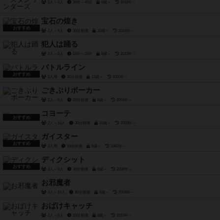
2人～4人
30分～45分
8歳～
2018年～
宝石の煌き
おすすめ
2人～4人
30分前後
10歳～
2014年～
犯人は踊る
3人～8人
10分～20分
8歳～
2013年～
バトルライン
おすすめ
2人用
30分前後
12歳～
2000年～
ごきぶりポーカー
2人～6人
20分前後
8歳～
2004年～
コヨーテ
おすすめ
2人～10人
30分前後
10歳～
2003年～
ガイスター
おすすめ
2人用
15分前後
6歳～
1982年～
ディクシット
おすすめ
3人～8人
30分前後
6歳～
2008年～
お邪魔者
3人～10人
30分前後
8歳～
2004年～
おばけキャッチ
2人～8人
20分前後
8歳～
2010年～