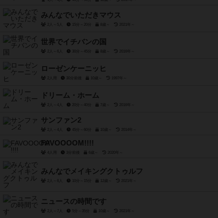
みんなでいただきマウス
2人～5人
15分～20分
8歳～
2021年～
世界でイチバンの国
2人～6人
30分～45分
8歳～
2016年～
ローゼンケーニッヒ
2人用
30分前後
10歳～
1997年～
ドリーム・ホーム
2人～4人
20分～40分
7歳～
2016年～
サンファン2
2人～4人
45分～60分
10歳～
2014年～
FAVOOOOM!!!!
4人用
3分前後
6歳～
2020年～
みんなでメイキングクトゥルフ
2人～6人
10分～15分
12歳～
2021年～
ニュースの時間です
2人～7人
5分～35分
10歳～
2021年～