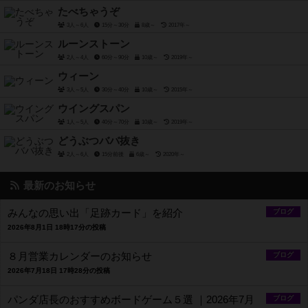
たべちゃうぞ
3人～6人
15分～30分
8歳～
2017年～
ルーンストーン
2人～4人
60分～90分
10歳～
2019年～
ウィーン
3人～5人
30分～40分
10歳～
2015年～
ウイングスパン
1人～5人
40分～70分
10歳～
2019年～
どうぶつババ抜き
2人～6人
15分前後
6歳～
2020年～
最新のお知らせ
みんなの思い出「足跡カード」を紹介
ブログ
2026年8月1日 18時17分の投稿
８月営業カレンダーのお知らせ
ブログ
2026年7月18日 17時28分の投稿
パンダ店長のおすすめボードゲーム５選 ｜2026年7月
ブログ