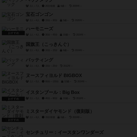
ヘックメック
2人～7人
20分前後
8歳～
2005年～
宝石ゴンゴン
2人～4人
15分～30分
5歳～
2020年～
ハーモニーズ
おすすめ
1人～4人
30分～45分
10歳～
2024年～
国旗王（こっきんぐ）
2人～8人
10分～15分
6歳～
2024年～
バッティング
2人～6人
15分～25分
2012年～
ヌースフィヨルド BIGBOX
1人～5人
60分～120分
12歳～
2024年～
イスタンブール：Big Box
2人～5人
40分～90分
10歳～
2018年～
おすすめ
ミスターダイヤモンド（復刻版）
2人～6人
15分前後
6歳～
2024年～
おすすめ
センチュリー：イースタンワンダーズ