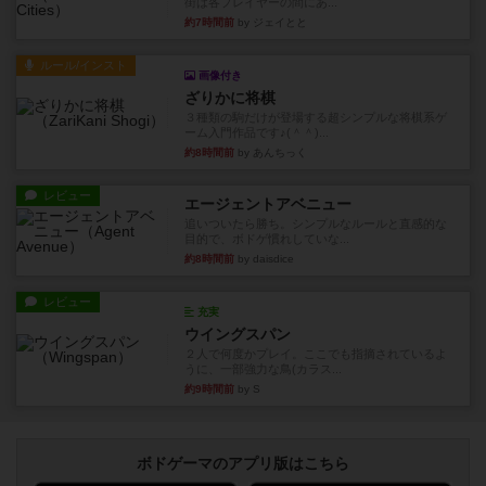
街は各プレイヤーの間にあ...
約7時間前
by ジェイとと
ルール/インスト
画像付き
ざりかに将棋
３種類の駒だけが登場する超シンプルな将棋系ゲ
ーム入門作品です♪(＾＾)...
約8時間前
by あんちっく
レビュー
エージェントアベニュー
追いついたら勝ち。シンプルなルールと直感的な
目的で、ボドゲ慣れしていな...
約8時間前
by daisdice
レビュー
充実
ウイングスパン
２人で何度かプレイ。ここでも指摘されているよ
うに、一部強力な鳥(カラス...
約9時間前
by S
ボドゲーマのアプリ版はこちら