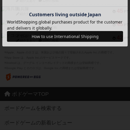
紹介文あり
12件の投稿
海兵隊
45
PT
紹介文あり
1件の投稿
Bitter End ブタペスト救出作戦
45
PT
紹介文なし
1件の投稿
ドコジャン
42
PT
紹介文あり
10件の投稿
※Apple、Apple のロゴ は、米国および他の国々で登録されたApple Inc.の商標です。
※App Store は、Apple Inc.のサービスマークです。
※Android は、グーグル インコーポレイテッドの商標または登録商標です。
※Google Play とそのロゴは、Google Inc.の商標または登録商標です。
ボドゲーマTOP
ボードゲームを検索する
ボードゲームの新着レビュー