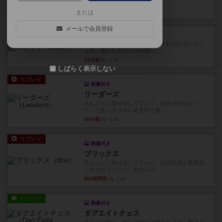
どおもしろいはず？いいえ。...
9分前
by 田中昌平
または
メールで会員登録
レビュー
スライプ
メインコマ一つサブコマ四つでそれぞれプレイし
ます。動かし方はコマか壁に...
32分前
by くみ
しばらく表示しない
リプレイ
画像付き
リーダーズ
久しぶりに取り出してプレイ。詰めきれなかっ
た…であっさり追い込まれて負...
40分前
by くみ
リプレイ
画像付き
ブリックス
久しぶりに取り出してプレイ。記号担当と色担当
に分かれてプレイ。あかんか...
約1時間前
by くみ
レビュー
画像付き
ダグエイトチェス