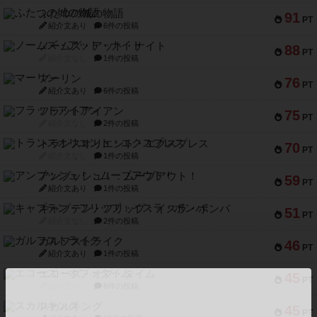
ふたつの城の物語
91
PT
紹介文あり
6件の投稿
ノームズ・アット・ナイト
88
PT
紹介文なし
1件の投稿
マーリン
76
PT
紹介文あり
6件の投稿
フラットアイアン
75
PT
紹介文なし
2件の投稿
トランスオリエント・エクスプレス
70
PT
紹介文なし
1件の投稿
アンブッシュ！：ムーブアウト！
59
PT
紹介文あり
1件の投稿
キャプテン・フリップ：イスラ・ボンバ
51
PT
紹介文なし
2件の投稿
ガルフストライク
46
PT
紹介文あり
1件の投稿
エコーズ・オブ・タイム
45
PT
紹介文なし
8件の投稿
スカルキング
45
PT