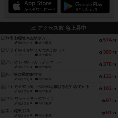
アクセス数 急上昇中
無限まちがいさがし
574
PT
紹介文あり
2件の投稿
リワイルド：サウスアメリカ
389
PT
紹介文なし
2件の投稿
アンダー・ザ・テーブラー
378
PT
紹介文あり
1件の投稿
宵と暁の呪文書
133
PT
紹介文あり
8件の投稿
セミファイナル ～お前はまだ生きている～
103
PT
紹介文あり
1件の投稿
ワン・トゥ・ファイブ
97
PT
紹介文あり
1件の投稿
南北戦争
91
PT
紹介文あり
1件の投稿