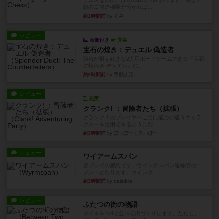
チェスなのに、ほんの10分で終わります。動きで
敵のコマの種類が分かれば...
約1時間前
by くみ
レビュー
画像付き
充実
宝石の煌き：デュエル 偽造者
筆者が最も好きな2人用ボードゲームである『宝石
の煌めき デュエル』に、...
約2時間前
by 手動人形
レビュー
充実
クランク! ：冒険者たち（拡張）
クランク！のプレイヤーごとに能力の違うキャラ
クターを使用できるようにな...
約3時間前
by ぽっぽーくるっぽー
レビュー
ワイアームスパン
初プレイの感想です。ウイングスパン履修済のコ
メントとなります。ウイング...
約3時間前
by daisdice
レビュー
ふたつの街の物語
タイルを4×4で並べて街づくりします。ただし、