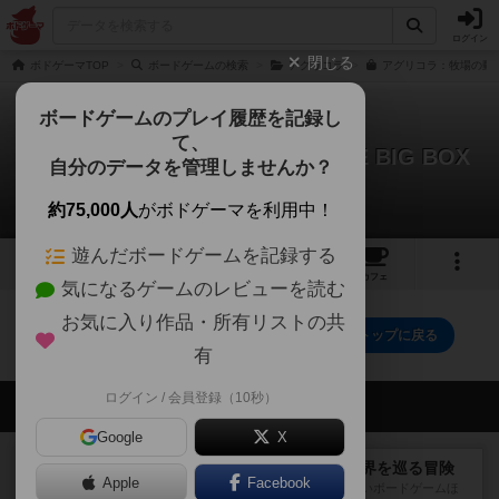
ログイン
閉じる
ボドゲーマTOP
ボードゲームの検索
アグリコラ
アグリコラ：牧場の動物た
ボードゲームのプレイ履歴を記録し
て、
アグリコラ：牧場の動物たち THE BIG BOX
自分のデータを管理しませんか？
0件の動画
約75,000人
がボドゲーマを利用中！
遊んだボードゲームを記録する
8
16
74
トップ
画像
動画
レビュー
カフェ
気になるゲームのレビューを読む
お気に入り作品・所有リストの共
アグリコラ：牧場の動物たち THE BIG BOXのトップに戻る
有
ログイン / 会員登録（10秒）
会員の新しい投稿
Google
X
レビュー
エクスペディション：世界を巡る冒険
Apple
Facebook
クラマー氏の不朽の名作。新しいボードゲームほ