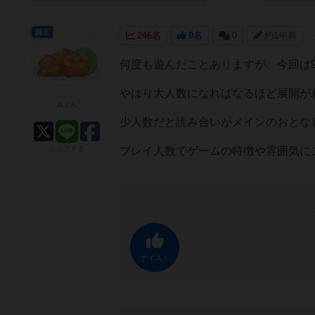
国王
246名
0名
0
約1年前
何度も遊んだことありますが、今回は
やはり大人数になればなるほど展開が
みょん
少人数だと読み合いがメインのおとな
シェアする
プレイ人数でゲームの特徴や雰囲気に
ナイス！