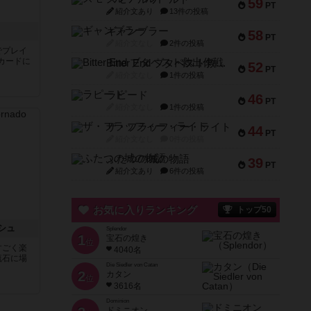
59
PT
紹介文あり
13件の投稿
ギャンブラー
58
PT
紹介文なし
2件の投稿
でプレイ
カードに
Bitter End ブタペスト救出作戦
52
PT
紹介文なし
1件の投稿
ラピード
46
PT
紹介文なし
1件の投稿
ザ・フラッフィー・ライト
44
PT
紹介文なし
0件の投稿
ふたつの城の物語
39
PT
紹介文あり
6件の投稿
お気に入りランキング
トップ50
シュ
Splendor
1
宝石の煌き
位
すごく楽
4040名
流石に場
Die Siedler von Catan
2
カタン
位
3616名
Dominion
ドミニオン