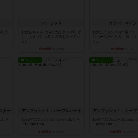
パーミッド
オラパ・マイン
出版した
おばあちゃんは猫が大好きです!しか
お気に入りのplayte製で
し、あまりにも多くの猫を飼ってい
スペースからやり、気に入
るた...
た...
約7時間前
by jurong
約7時間前
by くみ
レビュー
レビュー
スター
アンブッシュ！：パープルハート
アンブッシュ！：ムーブ
出版した
1985年にVictory Gamesが出版した
1984年にVictory Game
『Purple Hea...
『Move Out！』...
約8時間前
by Chaco
約8時間前
by Chaco