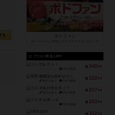
する
ボドファン
ボードゲームに特化したクラウドファンディング
アクセス数 急上昇中
コレクト！
340
PT
紹介文なし
1件の投稿
無限まちがいさがし
322
PT
紹介文あり
2件の投稿
ガルフストライク
217
PT
紹介文あり
1件の投稿
クルティボ
203
PT
紹介文なし
1件の投稿
1809
112
PT