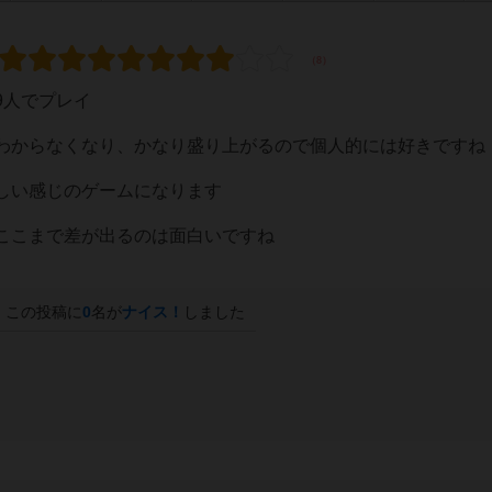
9人でプレイ
わからなくなり、かなり盛り上がるので個人的には好きですね
しい感じのゲームになります
ここまで差が出るのは面白いですね
この投稿に
0
名が
ナイス！
しました