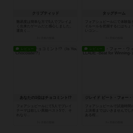
クリプティッド
タッグチーム
難易度は簡単な方で5人でプレイよ
フォアシュピールにて体験版
く出来たゲームだと感心しました。
イルールを把握するにはちょ
運良く...
いコン...
3ヶ月前
の投稿
3ヶ月前
の投稿
レビュー
レビュー
あなたの1位はチョコミント!?
フォアシュピールにて5人でプレイ
フォアシュピールで試遊時間
テーマは欲しい異能ベスト5で、そ
上決着まではいきませんでし
れなり...
ある程...
3ヶ月前
の投稿
3ヶ月前
の投稿