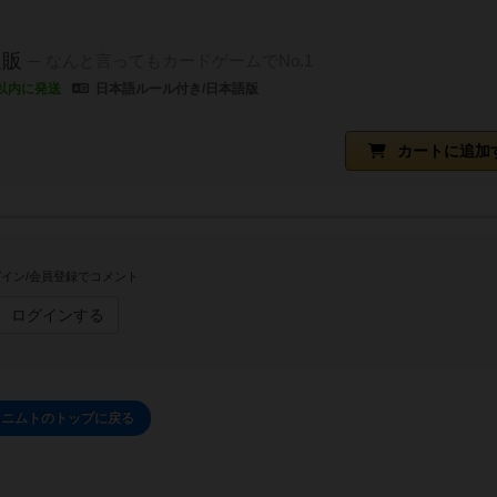
通販
なんと言ってもカードゲームでNo.1
以内に発送
日本語ルール付き/日本語版
カートに追加
イン/会員登録でコメント
ログインする
ニムトのトップに戻る