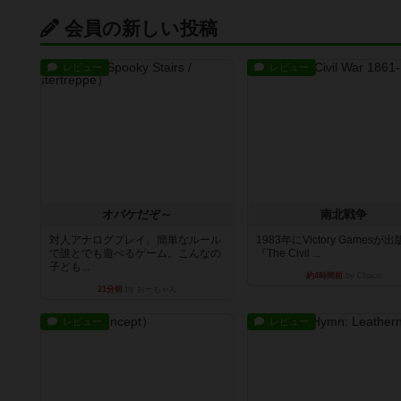
会員の新しい投稿
レビュー
レビュー
オバケだぞ～
南北戦争
対人アナログプレイ。簡単なルール
1983年にVictory Gamesが
で誰とでも遊べるゲーム。こんなの
『The Civil ...
子ども...
約4時間前
by Chaco
21分前
by おーちゃん
レビュー
レビュー