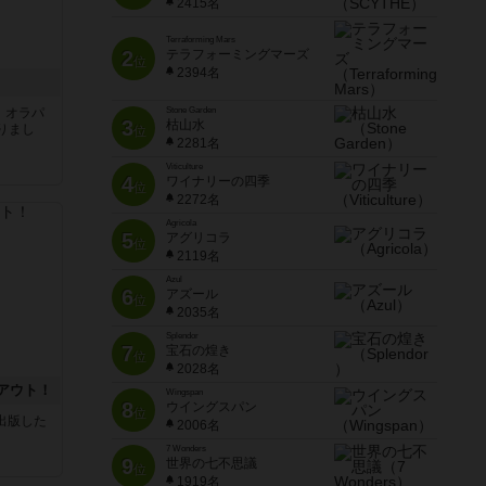
2415名
Terraforming Mars
2
テラフォーミングマーズ
位
2394名
す。オラパ
Stone Garden
3
枯山水
りまし
位
2281名
Viticulture
4
ワイナリーの四季
位
2272名
Agricola
5
アグリコラ
位
2119名
Azul
6
アズール
位
2035名
Splendor
7
宝石の煌き
位
2028名
アウト！
Wingspan
8
ウイングスパン
位
sが出版した
2006名
7 Wonders
9
世界の七不思議
位
1919名