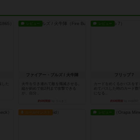
レビュー
レビュー
ファイアー・ブルズ / 火牛陣
フリップ７
出版した
火牛を引き連れて敵を殲滅させる。
カードをめくるかパスをす
縦か斜めで前2列まで攻撃できる
めてパスした時のカード数
が、自分...
になる...
約6時間前
by うらまこ
約6時間前
by mob567
ルール/インスト
レビュー