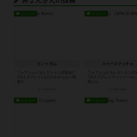
みょんさんの投稿
レビュー
レビュー
ヒントボム
スペースマッチョ
フォアシュピセレクション試遊会に
フォアシュピセレクション試
て5人でプレイ1人だけわからない程
て6人でプレイヤッツィーみ
度の...
感じか...
3ヶ月前
の投稿
3ヶ月前
の投稿
レビュー
レビュー