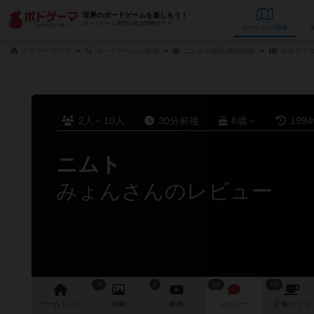
世界のボードゲームを楽しもう！
ボードゲーム専門の総合情報サイト
データベース
検
ボドゲーマTOP
ボードゲームの検索
ニムトの通販/商品詳細
作品デー
2人～10人
30分前後
8歳～
199
ニムト
みょんさんのレビュー
19
8
100
439
ゲーム
トップ
画像
動画
レビュー
店舗/
カフェ