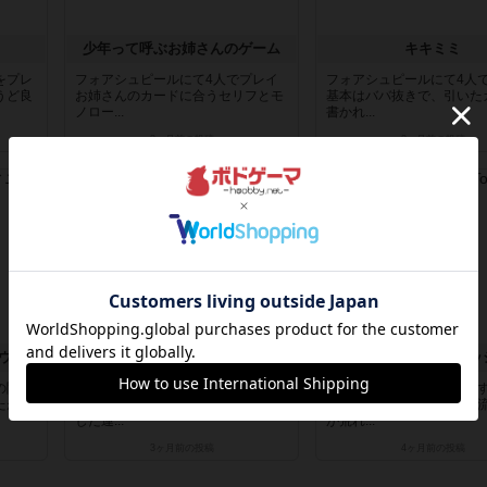
少年って呼ぶお姉さんのゲーム
キキミミ
をプレ
フォアシュピールにて4人でプレイ
フォアシュピールにて4人
うど良
お姉さんのカードに合うセリフとモ
基本はババ抜きで、引いた
ノロー...
書かれ...
3ヶ月前
の投稿
3ヶ月前
の投稿
レビュー
レビュー
ジレイド ビート・フォー・ウィニング
だんだんダンジョン
トーネードスプラッ
の関係
6人でプレイダンジョンバージョン
5人でプレイゲーム自体は
たが、
も洞窟バージョンもどちらも行いま
しかったが、5人でやると
した運...
が荒れ...
3ヶ月前
の投稿
4ヶ月前
の投稿