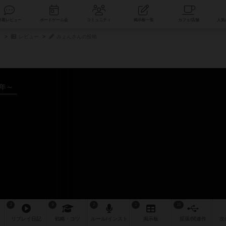
索
新着レビュー
ボードゲーム会
コミュニティ
掲示板一覧
タ
レビュー
みょんさんの投稿
4年～
3
9
2
1
15
リプレイ
日記
戦略
・コツ
ルール
/インスト
掲示板
拡張/関連
作
次