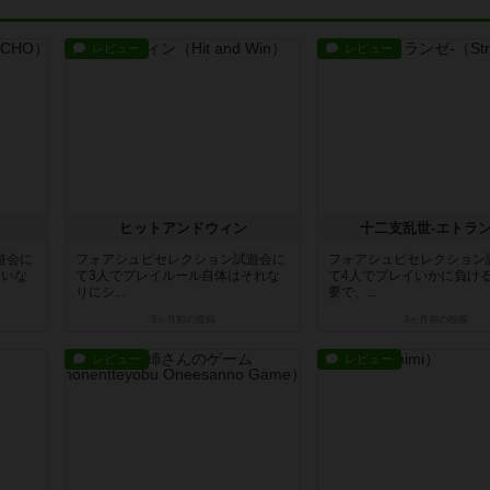
レビュー
レビュー
ヒットアンドウィン
十二支乱世-エトラン
遊会に
フォアシュピセレクション試遊会に
フォアシュピセレクション
たいな
て3人でプレイルール自体はそれな
て4人でプレイいかに負け
りにシ...
要で、...
3ヶ月前
の投稿
3ヶ月前
の投稿
レビュー
レビュー