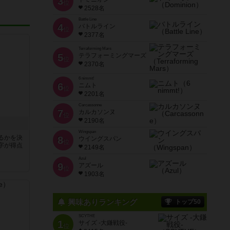
3
位
2528名
Battle Line
4
バトルライン
位
2377名
Terraforming Mars
5
テラフォーミングマーズ
位
2370名
6 nimmt!
6
ニムト
位
2201名
Carcassonne
7
カルカソンヌ
位
2190名
Wingspan
るかを決
8
ウイングスパン
位
字が得点
2149名
Azul
9
アズール
位
1903名
興味ありランキング
トップ50
SCYTHE
1
サイズ -大鎌戦役-
位