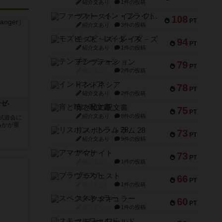
紹介文あり
1件の投稿
ファースト・イン・フライト
108
PT
紹介文あり
3件の投稿
モズビ－ズ・レイダ－ズ
94
PT
紹介文あり
1件の投稿
テンプテーション
79
PT
紹介文なし
2件の投稿
インドネシア
78
PT
紹介文あり
2件の投稿
ゼ-
宵と暁の呪文書
75
PT
紹介文あり
8件の投稿
試遊会に
るかが重
リスボン・トラム 28
73
PT
紹介文あり
9件の投稿
アマナイト
73
PT
紹介文なし
1件の投稿
ブラヴェスト
66
PT
紹介文なし
1件の投稿
スペクタキュラー
60
PT
紹介文なし
1件の投稿
スモールワールド