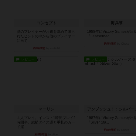
コンセプト
海兵隊
親のプレイヤーがお題を決めて限ら
1988年にVictory Gamesが
れたヒントの中から他のプレイヤー
『Leathernec...
に当て...
約7時間前
by Chaco
約6時間前
by mob567
レビュー
レビュー
マーリン
アンブッシュ！：シルバー
４人プレイ。インスト1時間プレイ2
1987年にVictory Gamesが
時間半。結構ダイス運と手札のカー
『Silver Sta...
ド運...
約8時間前
by Chaco
約8時間前
by oliber