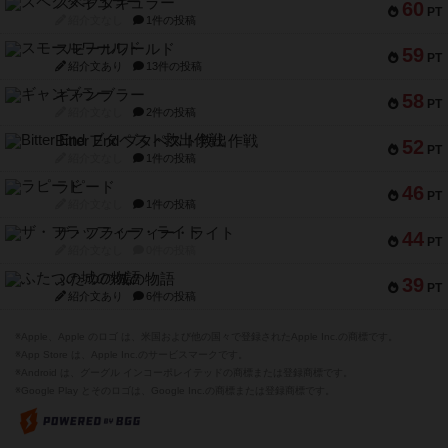
スペクタキュラー
60
PT
紹介文なし
1件の投稿
スモールワールド
59
PT
紹介文あり
13件の投稿
ギャンブラー
58
PT
紹介文なし
2件の投稿
Bitter End ブタペスト救出作戦
52
PT
紹介文なし
1件の投稿
ラピード
46
PT
紹介文なし
1件の投稿
ザ・フラッフィー・ライト
44
PT
紹介文なし
0件の投稿
ふたつの城の物語
39
PT
紹介文あり
6件の投稿
※Apple、Apple のロゴ は、米国および他の国々で登録されたApple Inc.の商標です。
※App Store は、Apple Inc.のサービスマークです。
※Android は、グーグル インコーポレイテッドの商標または登録商標です。
※Google Play とそのロゴは、Google Inc.の商標または登録商標です。