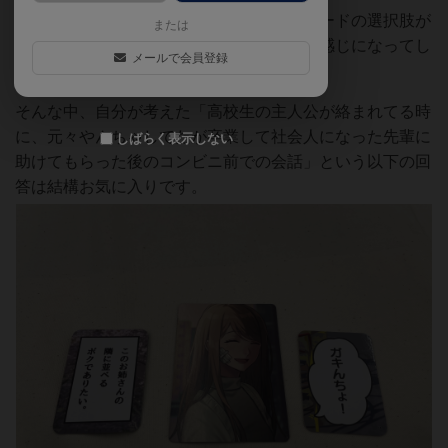
テーマやイラストはすごく良いですが、カードの選択肢が
または
少なく、いかに変な笑いをとるかみたいな感じになってし
メールで会員登録
まったのが惜しかったです。
そんな中、自分が考えた「高校生の主人公が絡まれてる時
に、元々やんちゃしてたが卒業して社会人になった先輩に
しばらく表示しない
助けてもらった後のコンビニ前での会話」という以下の回
答は結構お気に入りです。