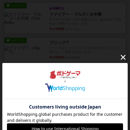
レビュー
画像付き
ファイアー・ブルズ / 火牛陣
火牛を引き連れて敵を殲滅させる。縦か斜めで前2
列まで攻撃できるが、自分...
約15時間前
by うらまこ
レビュー
フリップ７
カードをめくるかパスをするかを決めてパスした
時のカード数字が得点になる...
約16時間前
by mob567
レビュー
コンセプト
親のプレイヤーがお題を決めて限られたヒントの
中から他のプレイヤーに当て...
約16時間前
by mob567
レビュー
海兵隊
1988年にVictory Gamesが出版した
『Leathernec...
約16時間前
by Chaco
ルール/インスト
画像付き
充実