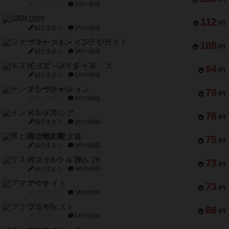
PT
紹介文なし
1件の投稿
1809
112
PT
紹介文あり
1件の投稿
ファースト・イン・フライト
108
PT
紹介文あり
3件の投稿
モズビ－ズ・レイダ－ズ
94
PT
紹介文あり
1件の投稿
テンプテーション
79
PT
紹介文なし
2件の投稿
インドネシア
78
PT
紹介文あり
2件の投稿
宵と暁の呪文書
75
PT
紹介文あり
8件の投稿
リスボン・トラム 28
73
PT
紹介文あり
9件の投稿
アマナイト
73
PT
紹介文なし
1件の投稿
ブラヴェスト
66
PT
紹介文なし
1件の投稿