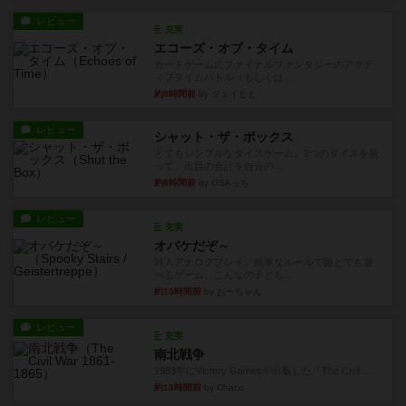
レビュー
充実
エコーズ・オブ・タイム
カードゲームにファイナルファンタジーのアクテ
ィブタイムバトル（もしくは...
約8時間前
by ジェイとと
レビュー
シャット・ザ・ボックス
とてもシンプルなダイスゲーム。2つのダイスを振
って、出目の合計を自分の...
約8時間前
by OSAっち
レビュー
充実
オバケだぞ～
対人アナログプレイ。簡単なルールで誰とでも遊
べるゲーム。こんなの子ども...
約10時間前
by おーちゃん
レビュー
充実
南北戦争
1983年にVictory Gamesが出版した『The Civil ...
約13時間前
by Chaco