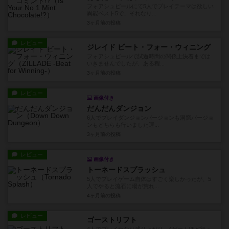
フォアシュピールにて5人でプレイテーマは欲しい
異能ベスト5で、それなり...
3ヶ月前
の投稿
レビュー
ジレイド ビート・フォー・ウィニング
フォアシュピールで試遊時間の関係上決着までは
いきませんでしたが、ある程...
3ヶ月前
の投稿
レビュー
画像付き
だんだんダンジョン
6人でプレイダンジョンバージョンも洞窟バージョ
ンもどちらも行いました運...
3ヶ月前
の投稿
レビュー
画像付き
トーネードスプラッシュ
5人でプレイゲーム自体はすごく楽しかったが、5
人でやると流石に場が荒れ...
4ヶ月前
の投稿
レビュー
ゴーストリフト