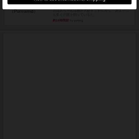
パーミッド
おばあちゃんは猫が大好きです!しかし、あまりに
も多くの猫を飼っているた...
約16時間前
by jurong