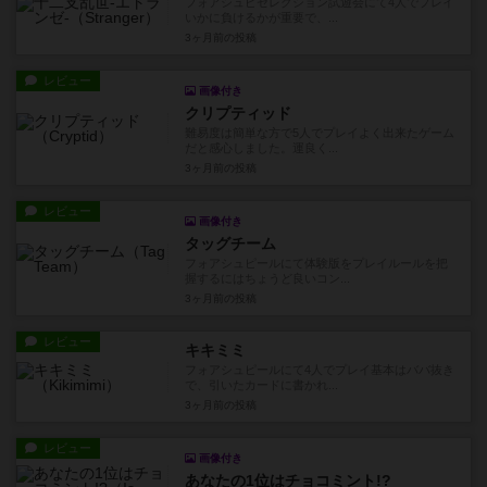
フォアシュピセレクション試遊会にて4人でプレイ
いかに負けるかが重要で、...
3ヶ月前
の投稿
レビュー
画像付き
クリプティッド
難易度は簡単な方で5人でプレイよく出来たゲーム
だと感心しました。運良く...
3ヶ月前
の投稿
レビュー
画像付き
タッグチーム
フォアシュピールにて体験版をプレイルールを把
握するにはちょうど良いコン...
3ヶ月前
の投稿
レビュー
キキミミ
フォアシュピールにて4人でプレイ基本はババ抜き
で、引いたカードに書かれ...
3ヶ月前
の投稿
レビュー
画像付き
あなたの1位はチョコミント!?