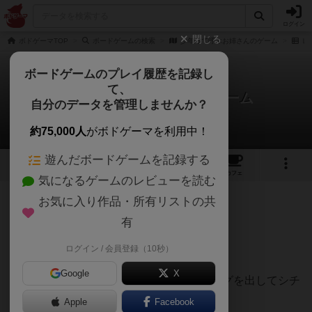
ログイン
閉じる
ボドゲーマTOP
ボードゲームの検索
少年って呼ぶお姉さんのゲーム
レ
ボードゲームのプレイ履歴を記録し
て、
少年って呼ぶお姉さんのゲーム
自分のデータを管理しませんか？
みょんさんのレビュー
約75,000人
がボドゲーマを利用中！
遊んだボードゲームを記録する
2
1
2
トップ
画像
動画
レビュー
カフェ
気になるゲームのレビューを読む
お気に入り作品・所有リストの共
183名
2名
0
3ヶ月前
有
ログイン / 会員登録（10秒）
フォアシュピールにて4人でプレイ
Google
X
お姉さんのカードに合うセリフとモノローグを出してシチ
ュエーションを説明するゲームです。
Apple
Facebook