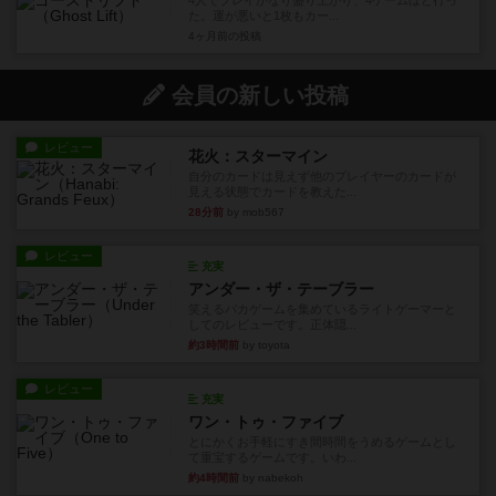
4人でプレイかなり盛り上がり、4ゲームほど行っ
た。運が悪いと1枚もカー...
4ヶ月前
の投稿
会員の新しい投稿
レビュー
花火：スターマイン
自分のカードは見えず他のプレイヤーのカードが
見える状態でカードを教えた...
28分前
by mob567
レビュー
充実
アンダー・ザ・テーブラー
笑えるバカゲームを集めているライトゲーマーと
してのレビューです。正体隠...
約3時間前
by toyota
レビュー
充実
ワン・トゥ・ファイブ
とにかくお手軽にすき間時間をうめるゲームとし
て重宝するゲームです。いわ...
約4時間前
by nabekoh