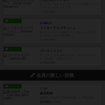
6人でプレイダンジョンバージョンも洞窟バージョ
ンもどちらも行いました運...
3ヶ月前
の投稿
レビュー
画像付き
トーネードスプラッシュ
5人でプレイゲーム自体はすごく楽しかったが、5
人でやると流石に場が荒れ...
4ヶ月前
の投稿
レビュー
ゴーストリフト
4人でプレイかなり盛り上がり、4ゲームほど行っ
た。運が悪いと1枚もカー...
4ヶ月前
の投稿
会員の新しい投稿
レビュー
充実
南北戦争
1983年にVictory Gamesが出版した『The Civil ...
約3時間前
by Chaco