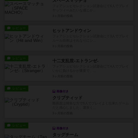
スペースマッチョ
フォアシュピセレクション試遊会にて6人でプレイ
ヤッツィーみたいな感じか...
3ヶ月前
の投稿
レビュー
ヒットアンドウィン
フォアシュピセレクション試遊会にて3人でプレイ
ルール自体はそれなりにシ...
3ヶ月前
の投稿
レビュー
十二支乱世-エトランゼ-
フォアシュピセレクション試遊会にて4人でプレイ
いかに負けるかが重要で、...
3ヶ月前
の投稿
レビュー
画像付き
クリプティッド
難易度は簡単な方で5人でプレイよく出来たゲーム
だと感心しました。運良く...
3ヶ月前
の投稿
レビュー
画像付き
タッグチーム