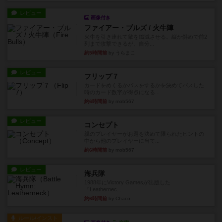
レビュー
画像付き
ファイアー・ブルズ / 火牛陣
火牛を引き連れて敵を殲滅させる。縦か斜めで前2
列まで攻撃できるが、自分...
約5時間前
by うらまこ
レビュー
フリップ７
カードをめくるかパスをするかを決めてパスした
時のカード数字が得点になる...
約6時間前
by mob567
レビュー
コンセプト
親のプレイヤーがお題を決めて限られたヒントの
中から他のプレイヤーに当て...
約6時間前
by mob567
レビュー
海兵隊
1988年にVictory Gamesが出版した
『Leathernec...
約6時間前
by Chaco
ルール/インスト