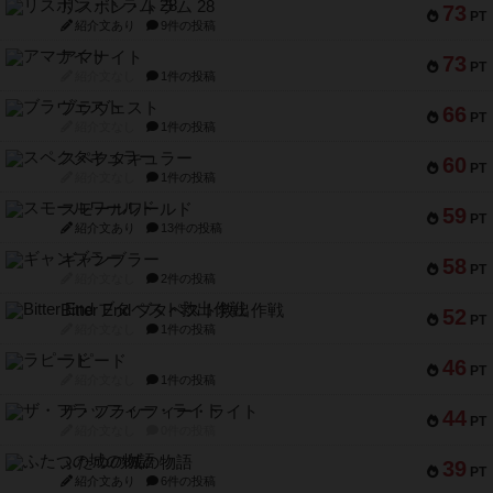
リスボン・トラム 28
73
PT
紹介文あり
9件の投稿
アマナイト
73
PT
紹介文なし
1件の投稿
ブラヴェスト
66
PT
紹介文なし
1件の投稿
スペクタキュラー
60
PT
紹介文なし
1件の投稿
スモールワールド
59
PT
紹介文あり
13件の投稿
ギャンブラー
58
PT
紹介文なし
2件の投稿
Bitter End ブタペスト救出作戦
52
PT
紹介文なし
1件の投稿
ラピード
46
PT
紹介文なし
1件の投稿
ザ・フラッフィー・ライト
44
PT
紹介文なし
0件の投稿
ふたつの城の物語
39
PT
紹介文あり
6件の投稿