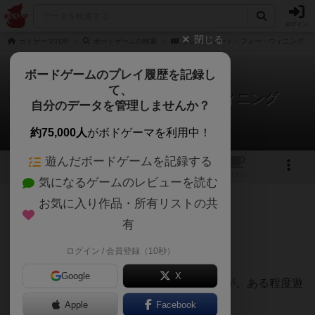
ログイン
閉じる
ボドゲーマTOP
ボードゲームの検索
ジレイド ビート・フォー・ウィニング
ボードゲームのプレイ履歴を記録し
て、
ジレイド ビート・フォー・ウィニング
自分のデータを管理しませんか？
みょんさんのレビュー
約75,000人
がボドゲーマを利用中！
遊んだボードゲームを記録する
2
1
2
トップ
画像
動画
レビュー
カフェ
気になるゲームのレビューを読む
お気に入り作品・所有リストの共
63名
0名
0
3ヶ月前
有
ログイン / 会員登録（10秒）
フォアシュピールで試遊
Google
X
時間の関係上決着まではいきませんでしたが、ある程度遊
べました
Apple
Facebook