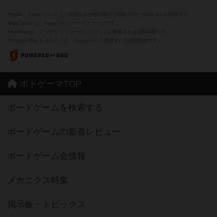
※Apple、Apple のロゴ は、米国および他の国々で登録されたApple Inc.の商標です。
※App Store は、Apple Inc.のサービスマークです。
※Android は、グーグル インコーポレイテッドの商標または登録商標です。
※Google Play とそのロゴは、Google Inc.の商標または登録商標です。
ボドゲーマTOP
ボードゲームを検索する
ボードゲームの新着レビュー
ボードゲーム会情報
メカニクス特集
掲示板・トピックス