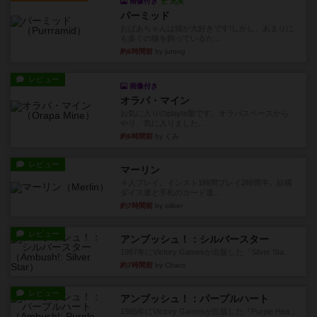
画像付き
充実
パーミッド
おばあちゃんは猫が大好きです!しかし、あまりに
も多くの猫を飼っているた...
約6時間前
by jurong
レビュー
画像付き
オラパ・マイン
お気に入りのplayte製です。オラパスペースから
やり、気に入りました...
約6時間前
by くみ
レビュー
マーリン
４人プレイ。インスト1時間プレイ2時間半。結構
ダイス運と手札のカード運...
約7時間前
by oliber
レビュー
アンブッシュ！：シルバースター
1987年にVictory Gamesが出版した『Silver Sta...
約7時間前
by Chaco
レビュー
アンブッシュ！：パープルハート
1985年にVictory Gamesが出版した『Purple Hea...