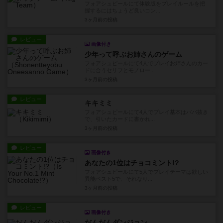
フォアシュピールにて体験版をプレイルールを把
握するにはちょうど良いコン...
3ヶ月前
の投稿
レビュー
画像付き
少年って呼ぶお姉さんのゲーム
フォアシュピールにて4人でプレイお姉さんのカー
ドに合うセリフとモノロー...
3ヶ月前
の投稿
レビュー
キキミミ
フォアシュピールにて4人でプレイ基本はババ抜き
で、引いたカードに書かれ...
3ヶ月前
の投稿
レビュー
画像付き
あなたの1位はチョコミント!?
フォアシュピールにて5人でプレイテーマは欲しい
異能ベスト5で、それなり...
3ヶ月前
の投稿
レビュー
画像付き
だんだんダンジョン