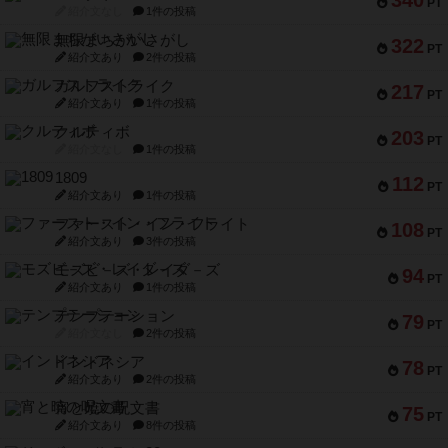
340
PT
紹介文なし
1件の投稿
無限まちがいさがし
322
PT
紹介文あり
2件の投稿
ガルフストライク
217
PT
紹介文あり
1件の投稿
クルティボ
203
PT
紹介文なし
1件の投稿
1809
112
PT
紹介文あり
1件の投稿
ファースト・イン・フライト
108
PT
紹介文あり
3件の投稿
モズビ－ズ・レイダ－ズ
94
PT
紹介文あり
1件の投稿
テンプテーション
79
PT
紹介文なし
2件の投稿
インドネシア
78
PT
紹介文あり
2件の投稿
宵と暁の呪文書
75
PT
紹介文あり
8件の投稿