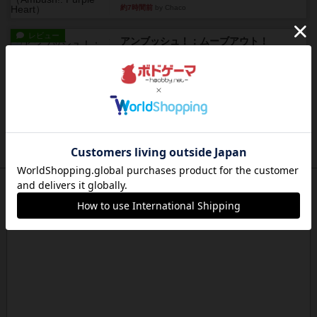
約7時間前
by Chaco
レビュー
アンブッシュ！：ムーブアウト！
1984年にVictory Gamesが出版した『Move
Out！』...
約8時間前
by Chaco
レビュー
スカルキング
とにかく楽しい！最高のゲームではと思います。
ルールは多少ゲーム慣れした...
約8時間前
by ジェイとと