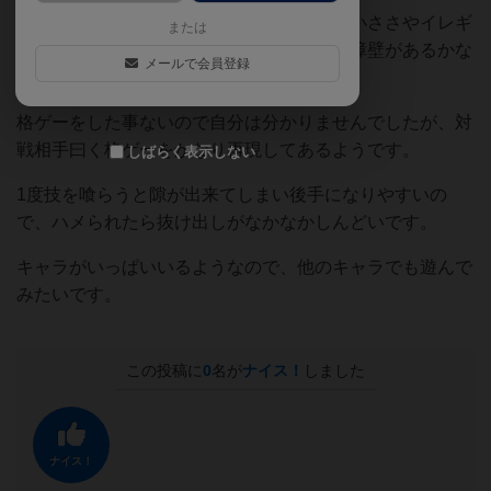
ゲーム自体は割とシンプルですが、文字の小ささやイレギ
または
ュラー処理等初めて遊ぶ人にはそこそこな障壁があるかな
メールで会員登録
と感じました。
格ゲーをした事ないので自分は分かりませんでしたが、対
戦相手曰く格ゲーをかなり再現してあるようです。
しばらく表示しない
1度技を喰らうと隙が出来てしまい後手になりやすいの
で、ハメられたら抜け出しがなかなかしんどいです。
キャラがいっぱいいるようなので、他のキャラでも遊んで
みたいです。
この投稿に
0
名が
ナイス！
しました
ナイス！