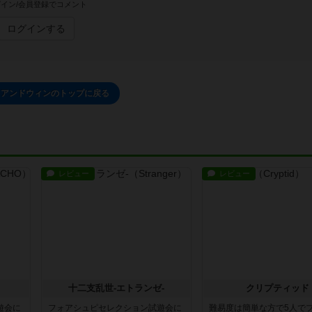
イン/会員登録でコメント
ログインする
トアンドウィンのトップに戻る
レビュー
レビュー
十二支乱世-エトランゼ-
クリプティッド
遊会に
フォアシュピセレクション試遊会に
難易度は簡単な方で5人で