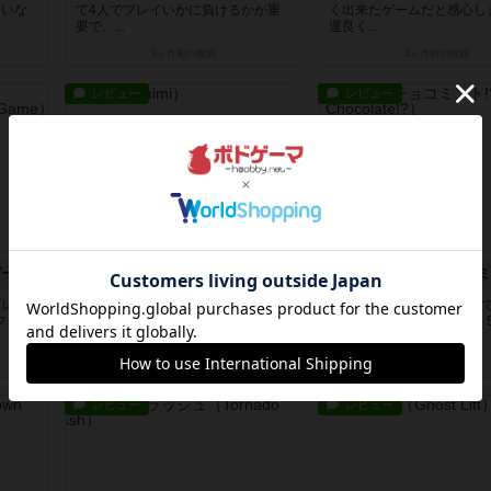
たいな
て4人でプレイいかに負けるかが重
く出来たゲームだと感心し
要で、...
運良く...
3ヶ月前
の投稿
3ヶ月前
の投稿
レビュー
レビュー
ゲーム
キキミミ
あなたの1位はチョコミ
プレイ
フォアシュピールにて4人でプレイ
フォアシュピールにて5人
フとモ
基本はババ抜きで、引いたカードに
テーマは欲しい異能ベスト
書かれ...
れなり...
3ヶ月前
の投稿
3ヶ月前
の投稿
レビュー
レビュー