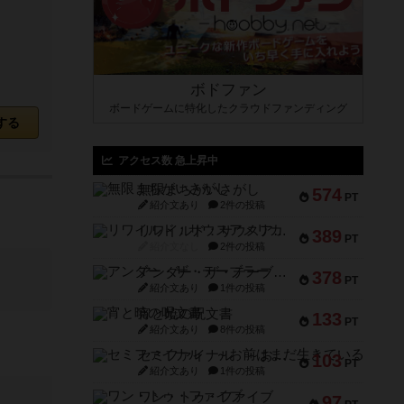
ボドファン
ボードゲームに特化したクラウドファンディング
する
アクセス数 急上昇中
無限まちがいさがし
574
PT
紹介文あり
2件の投稿
リワイルド：サウスアメリカ
389
PT
紹介文なし
2件の投稿
アンダー・ザ・テーブラー
378
PT
紹介文あり
1件の投稿
宵と暁の呪文書
133
PT
紹介文あり
8件の投稿
セミファイナル ～お前はまだ生きている～
103
PT
紹介文あり
1件の投稿
ワン・トゥ・ファイブ
97