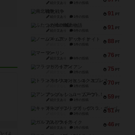
PT
紹介文あり
1件の投稿
南北戦争
91
PT
紹介文あり
1件の投稿
ふたつの城の物語
91
PT
紹介文あり
6件の投稿
ノームズ・アット・ナイト
88
PT
紹介文なし
1件の投稿
マーリン
76
PT
紹介文あり
6件の投稿
フラットアイアン
75
PT
紹介文なし
2件の投稿
トランスオリエント・エクスプレス
70
PT
紹介文なし
1件の投稿
アンブッシュ！：ムーブアウト！
59
PT
紹介文あり
1件の投稿
キャプテン・フリップ：イスラ・ボンバ
51
PT
紹介文なし
2件の投稿
ガルフストライク
46
PT
紹介文あり
1件の投稿
プレイよ