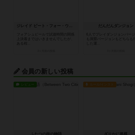
ジレイド ビート・フォー・ウィニング
だんだんダンジョン
フォアシュピールで試遊時間の関係
6人でプレイダンジョンバー
上決着まではいきませんでしたが、
も洞窟バージョンもどちらも
ある程...
した運...
3ヶ月前
の投稿
3ヶ月前
の投稿
会員の新しい投稿
レビュー
ルール/インスト
ふたつの街の物語
ざりかに将棋