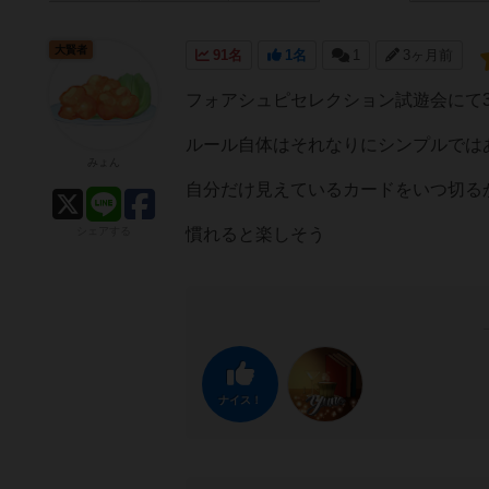
大賢者
91名
1名
1
3ヶ月前
フォアシュピセレクション試遊会にて
ルール自体はそれなりにシンプルでは
みょん
自分だけ見えているカードをいつ切る
シェアする
慣れると楽しそう
ナイス！