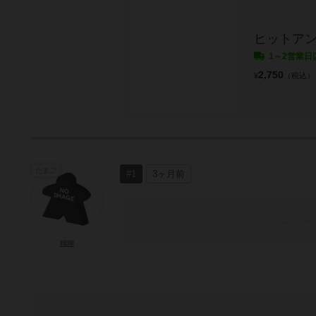
ヒットア
1～2営業日
2,750
¥
（税込）
たまご
#1
3ヶ月前
このコ
糊糊