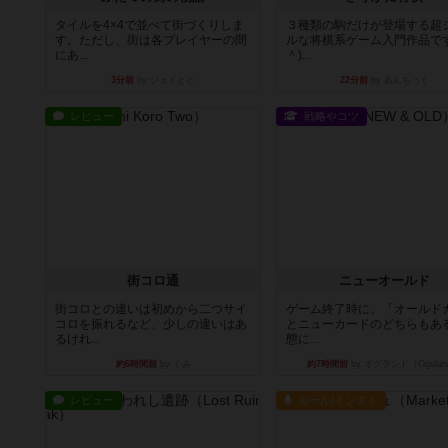
タイルを4×4で並べて街づくりしま
３種類の駒だけが登場する超
す。ただし、街は各プレイヤーの間
ルな将棋系ゲーム入門作品です
にあ...
＾)...
3分前
by ジェイとと
22分前
by あんちっく
レビュー
戦略やコツ
街コロ通
ニューオールド
街コロとの違いは初めから二つサイ
ゲーム終了時に、「オールド
コロを振れるなど、少しの違いはあ
とニューカードのどちらもある
るけれ...
態に...
約6時間前
by くみ
約7時間前
by オグランド（Ogulan
レビュー
ルール/インスト