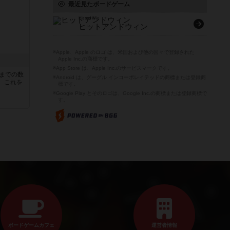
最近見たボードゲーム
Hit and Win
ヒットアンドウィン
※Apple、Apple のロゴ は、米国および他の国々で登録された
Apple Inc.の商標です。
※App Store は、Apple Inc.のサービスマークです。
5までの数
※Android は、グーグル インコーポレイテッドの商標または登録商
。これを
標です。
※Google Play とそのロゴは、Google Inc.の商標または登録商標で
す。
ボードゲームカフェ
運営者情報