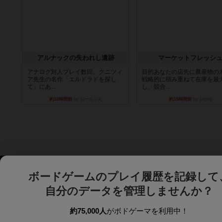
アルナックの失われし遺跡
マーケットフレッシ
アナログ対人プレイ数回。クニツィ
目的あなたの店先に農産物の
ア先生の名作「エルドラドを探し
戦略的に積み重ねて在庫を最
て」にあ...
し、競合...
約10時間前
by おーちゃん
約15時間前
by jurong
ボードゲームのプレイ履歴を記録して
自分のデータを管理しませんか？
約75,000人
がボドゲーマを利用中！
ボドゲーマTOP
ボードゲーム通販