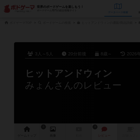
世界のボードゲームを楽しもう！
ボードゲーム専門の総合情報サイト
データベース
検
ボドゲーマTOP
ボードゲームの検索
ヒットアンドウィンの通販/商品詳細
3人～5人
20分前後
8歳～
2026
ヒットアンドウィン
みょんさんのレビュー
5
4
ゲーム
トップ
画像
動画
レビュー
店舗/
カフェ