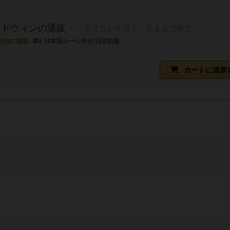
ンドウィンの通販
～見えないを当て、見えるで勝て～
以内に発送
日本語ルール付き/日本語版
カートに追加
メントは管理人により非表示にされました