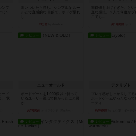
シンプ
追いついたら勝ち。シンプルな ルー
期待値を上げすぎた、とい
♪(＾
ルとで直感的な 目的で、ボドゲ慣れ
直な感想。２人で何度かプ
し...
こでも...
43分前
by daisdice
約1時間前
by S
レビュー
レビュー
ニューオールド
デクリプト
カード
ボードゲームを1,000個以上持って
プレイ感がしっかりしてる
」 状
いるユーザー視点で良かった点と悪
ボードゲームやったなって
か...
ーティ...
d）
約7時間前
by オグランド（Oguland）
約8時間前
by ヒロ(新！ボードゲ
レビュー
レビュー