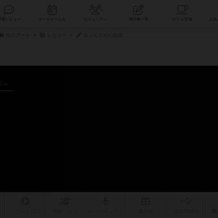
索
新着レビュー
ボードゲーム会
コミュニティ
掲示板一覧
作品データ
レビュー
みょんさんの投稿
年～
リプレイ
日記
戦略
・コツ
ルール
/インスト
掲示板
拡張/関連
作
次