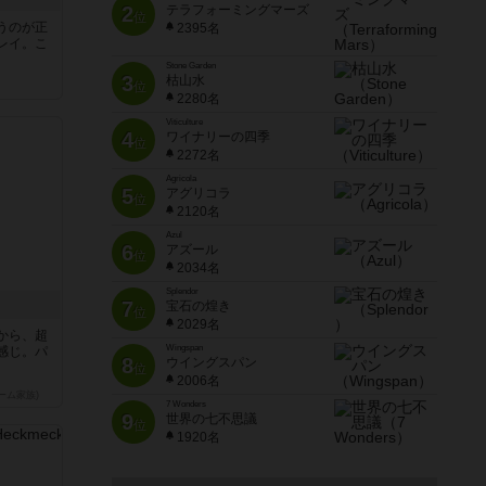
2
テラフォーミングマーズ
位
うのが正
2395名
レイ。こ
Stone Garden
3
枯山水
位
2280名
Viticulture
4
ワイナリーの四季
位
2272名
Agricola
5
アグリコラ
位
2120名
Azul
6
アズール
位
2034名
Splendor
7
宝石の煌き
位
2029名
から、超
Wingspan
感じ。パ
8
ウイングスパン
位
2006名
ーム家族)
7 Wonders
9
世界の七不思議
位
1920名