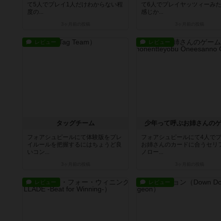
て5人でプレイ1人だけわからない程
て6人でプレイヤッツィーみ
度の...
感じか...
3ヶ月前
の投稿
3ヶ月前
の投稿
レビュー
レビュー
タッグチーム
少年って呼ぶお姉さんの
フォアシュピールにて体験版をプレ
フォアシュピールにて4人で
イルールを把握するにはちょうど良
お姉さんのカードに合うセリ
いコン...
ノロー...
3ヶ月前
の投稿
3ヶ月前
の投稿
レビュー
レビュー