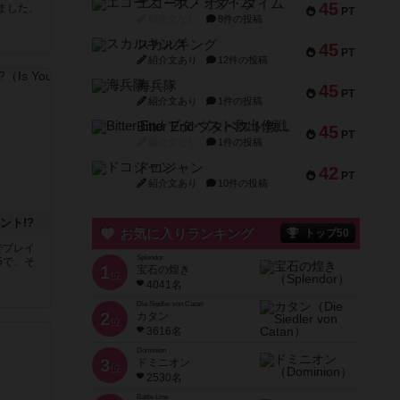
エコーズ・オブ・タイム
45
ました。
PT
紹介文なし
8件の投稿
スカルキング
45
PT
紹介文あり
12件の投稿
海兵隊
45
PT
紹介文あり
1件の投稿
Bitter End ブタペスト救出作戦
45
PT
紹介文なし
1件の投稿
ドコジャン
42
PT
紹介文あり
10件の投稿
ント!?
お気に入りランキング
トップ50
でプレイ
Splendor
5で、そ
1
宝石の煌き
位
4041名
Die Siedler von Catan
2
カタン
位
3616名
Dominion
3
ドミニオン
位
2530名
Battle Line