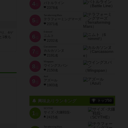
4
バトルライン
位
2378名
Terraforming Mars
5
テラフォーミングマーズ
位
2371名
がり、4ゲ
6 nimmt!
6
ニムト
と1枚も
位
2202名
Carcassonne
7
カルカソンヌ
位
2191名
Wingspan
8
ウイングスパン
位
2150名
Azul
9
アズール
位
1903名
興味ありランキング
トップ50
SCYTHE
1
サイズ -大鎌戦役-
位
2415名
Terraforming Mars