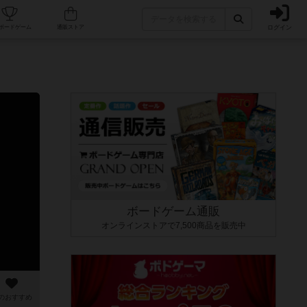
ログイン
カフェ/店舗
人気ボードゲーム
通販ストア
ボードゲーム通販
オンラインストアで7,500商品を販売中
のおすすめ