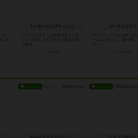
トーネードスプラッシュ
ゴーストリフト
ジョン
5人でプレイゲーム自体はすごく楽
4人でプレイかなり盛り上
行いま
しかったが、5人でやると流石に場
ームほど行った。運が悪い
が荒れ...
カー...
4ヶ月前
の投稿
4ヶ月前
の投稿
レビュー
レビュー
エージェントアベニュー
ウイングスパン