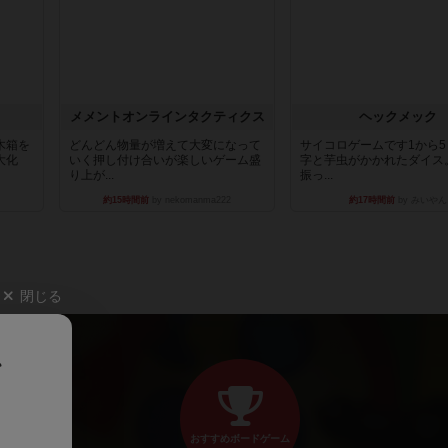
ュ
メメントオンラインタクティクス
ヘックメック
木箱を
どんどん物量が増えて大変になって
サイコロゲームです1から
大化
いく押し付け合いが楽しいゲーム盛
字と芋虫がかかれたダイス
り上が...
振っ...
約15時間前
by nekomanma222
約17時間前
by みいやん
閉じる
、
おすすめボードゲーム