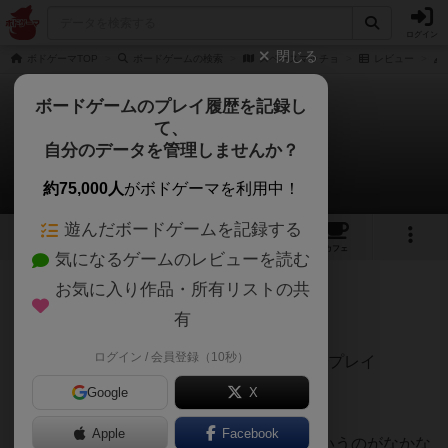
ログイン
閉じる
ボドゲーマTOP
ボードゲームの検索
スペースマッチョ
レビュー
ボードゲームのプレイ履歴を記録し
て、
スペースマッチョ
自分のデータを管理しませんか？
みょんさんのレビュー
約75,000人
がボドゲーマを利用中！
遊んだボードゲームを記録する
1
2
2
トップ
画像
動画
レビュー
カフェ
気になるゲームのレビューを読む
お気に入り作品・所有リストの共
82名
0名
0
3ヶ月前
有
ログイン / 会員登録（10秒）
フォアシュピセレクション試遊会にて6人でプレイ
Google
X
ヤッツィーみたいな感じかな
Apple
Facebook
ゲーム中コミュニケーションを取れないというのがなかな