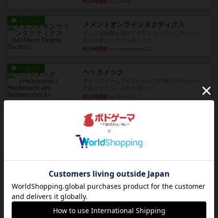
約14時間前
by jurong
レビュー
メメントオンラインタクティクス
どんどん物量が増えて大変になっていく押し付け
合いが楽しいゲーム盛り上が...
約14時間前
by nekomanma222
レビュー
ヘックメック
サイコロゲームです1から5までの数字と芋虫がか
かれたダイス。これを振っ...
約16時間前
by みいやん
レビュー
ハゲタカのえじき
超有名なゲームですが、初めてプレイしました。1
から15までのカードがプ...
約16時間前
by みいやん
レビュー
ジャスト・ワン
まぁ面白かった‼️よくテレビとかのバラエティなん
かで、お題がわからずに...
約16時間前
by みいやん
レビュー
ピタッコカルタ