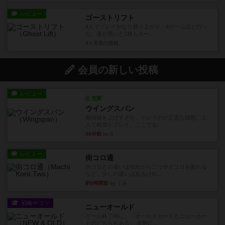
レビュー
ゴーストリフト
4人でプレイかなり盛り上がり、4ゲームほど行っ
た。運が悪いと1枚もカー...
4ヶ月前
の投稿
会員の新しい投稿
レビュー
充実
ウイングスパン
期待値を上げすぎた、というのが正直な感想。２
人で何度かプレイ。ここでも...
36分前
by S
レビュー
街コロ通
街コロとの違いは初めから二つサイコロを振れる
など、少しの違いはあるけれ...
約5時間前
by くみ
戦略やコツ
ニューオールド
ゲーム終了時に、「オールドカードとニューカー
ドのどちらもある」 状態に...