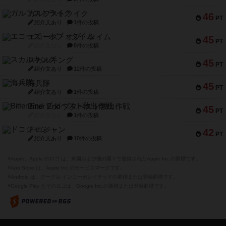
ガルフストライク
46
PT
紹介文あり
1件の投稿
エコーズ・オブ・タイム
45
PT
紹介文なし
8件の投稿
スカルキング
45
PT
紹介文あり
12件の投稿
海兵隊
45
PT
紹介文あり
1件の投稿
Bitter End ブタペスト救出作戦
45
PT
紹介文なし
1件の投稿
ドコジャン
42
PT
紹介文あり
10件の投稿
※Apple、Apple のロゴ は、米国および他の国々で登録されたApple Inc.の商標です。
※App Store は、Apple Inc.のサービスマークです。
※Android は、グーグル インコーポレイテッドの商標または登録商標です。
※Google Play とそのロゴは、Google Inc.の商標または登録商標です。