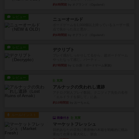
約6時間前
by オグランド（Oguland）
レビュー
ニューオールド
ボードゲームを1,000個以上持っているユーザー視
点で良かった点と悪か...
約6時間前
by オグランド（Oguland）
レビュー
デクリプト
プレイ感がしっかりしてるから、超ボードゲーム
やったなって感じ。パーティ...
約7時間前
by ヒロ(新！ボードゲーム家族)
レビュー
充実
アルナックの失われし遺跡
アナログ対人プレイ数回。クニツィア先生の名作
「エルドラドを探して」にあ...
約10時間前
by おーちゃん
ルール/インスト
画像付き
充実
マーケットフレッシュ
目的あなたの店先に農産物の木箱を戦略的に積み
重ねて在庫を最大化し、競合...