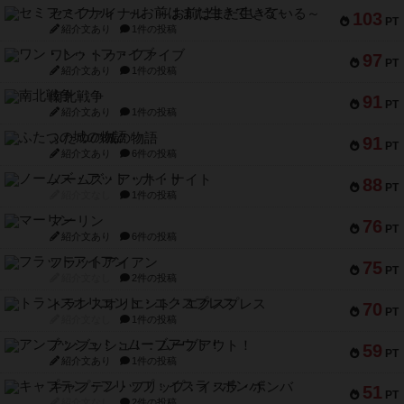
セミファイナル ～お前はまだ生きている～
103
PT
紹介文あり
1件の投稿
ワン・トゥ・ファイブ
97
PT
紹介文あり
1件の投稿
南北戦争
91
PT
紹介文あり
1件の投稿
ふたつの城の物語
91
PT
紹介文あり
6件の投稿
ノームズ・アット・ナイト
88
PT
紹介文なし
1件の投稿
マーリン
76
PT
紹介文あり
6件の投稿
フラットアイアン
75
PT
紹介文なし
2件の投稿
トランスオリエント・エクスプレス
70
PT
紹介文なし
1件の投稿
アンブッシュ！：ムーブアウト！
59
PT
紹介文あり
1件の投稿
キャプテン・フリップ：イスラ・ボンバ
51
PT
紹介文なし
2件の投稿