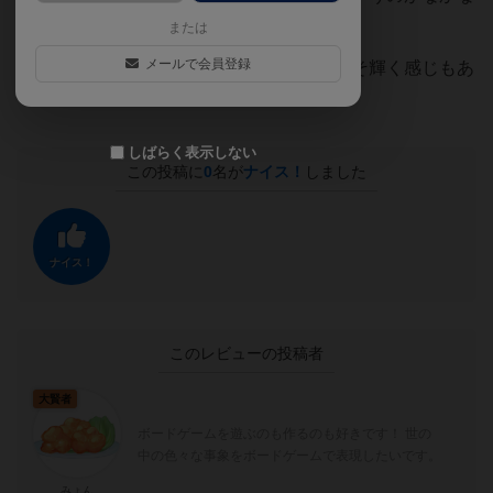
か良かったです
または
メールで会員登録
開発陣のインストや盛り上げ方があってこそ輝く感じもあ
りました
しばらく表示しない
この投稿に
0
名が
ナイス！
しました
ナイス！
このレビューの投稿者
大賢者
ボードゲームを遊ぶのも作るのも好きです！ 世の
中の色々な事象をボードゲームで表現したいです。
みょん