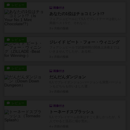
レビュー
画像付き
あなたの1位はチョコミント!?
フォアシュピールにて5人でプレイテーマは欲しい
異能ベスト5で、それなり...
3ヶ月前
の投稿
レビュー
ジレイド ビート・フォー・ウィニング
フォアシュピールで試遊時間の関係上決着までは
いきませんでしたが、ある程...
3ヶ月前
の投稿
レビュー
画像付き
だんだんダンジョン
6人でプレイダンジョンバージョンも洞窟バージョ
ンもどちらも行いました運...
3ヶ月前
の投稿
レビュー
画像付き
トーネードスプラッシュ
5人でプレイゲーム自体はすごく楽しかったが、5
人でやると流石に場が荒れ...
4ヶ月前
の投稿