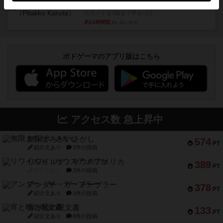
ボドゲ相席会でプレイしましたひらがなが書かれ
たカードを2枚まで手をつけ...
約16時間前
by みいやん
ボドゲーマのアプリ版はこちら
アクセス数 急上昇中
無限まちがいさがし
574
PT
紹介文あり
2件の投稿
リワイルド：サウスアメリカ
389
PT
紹介文なし
2件の投稿
アンダー・ザ・テーブラー
378
PT
紹介文あり
1件の投稿
宵と暁の呪文書
133
PT
紹介文あり
8件の投稿