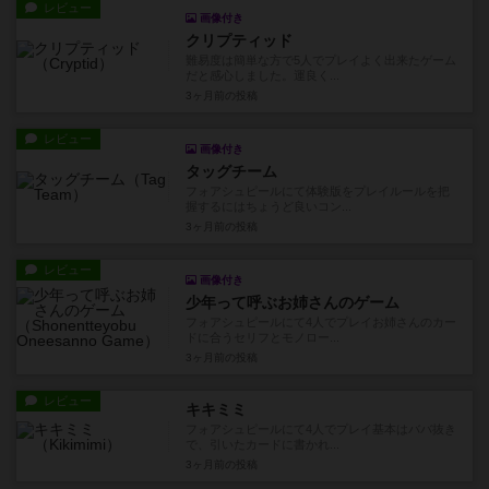
レビュー
画像付き
クリプティッド
難易度は簡単な方で5人でプレイよく出来たゲーム
だと感心しました。運良く...
3ヶ月前
の投稿
レビュー
画像付き
タッグチーム
フォアシュピールにて体験版をプレイルールを把
握するにはちょうど良いコン...
3ヶ月前
の投稿
レビュー
画像付き
少年って呼ぶお姉さんのゲーム
フォアシュピールにて4人でプレイお姉さんのカー
ドに合うセリフとモノロー...
3ヶ月前
の投稿
レビュー
キキミミ
フォアシュピールにて4人でプレイ基本はババ抜き
で、引いたカードに書かれ...
3ヶ月前
の投稿