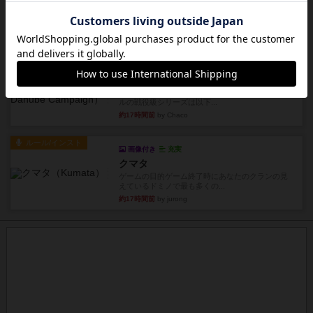
まず簡単で軽い！大人数で遊べる！それなのに小
箱！何より楽しい！！正体隠...
約17時間前
by あまる
レビュー
充実
1809
ケビン・ザッカーがデザインした１ヘクス=２マイ
ルの戦役級シリーズは以下...
約17時間前
by Chaco
ルール/インスト
画像付き
充実
クマタ
ゲームの目的ゲーム終了時にあなたのクランの見
えているドミノで最も多くの...
約17時間前
by jurong