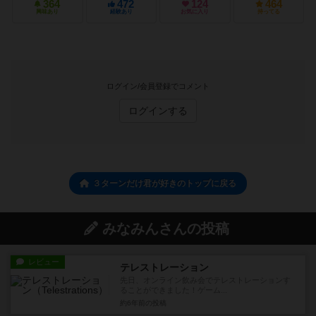
364
472
124
464
興味あり
経験あり
お気に入り
持ってる
ログイン/会員登録でコメント
ログインする
３ターンだけ君が好きのトップに戻る
みなみんさんの投稿
レビュー
テレストレーション
先日、オンライン飲み会でテレストレーションす
ることができました！ゲーム...
約6年前
の投稿