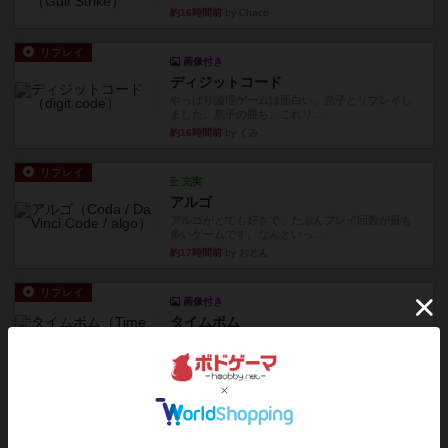
約16時間前
by Chaco
リプレイ
画像付き
ディジットコード
やっぱり論理ゲームは面白い。息子とリプレイし
ました。息子の勝ち。これリ...
約16時間前
by くみ
リプレイ
充実
アルゴ
アルゴがとても好きで、たぶんプレイ回数が最も
多いゲームです。なんといっ...
約17時間前
by おとん
リプレイ
画像付き
タイムボム
僕はホントに嘘が下手なようで、すぐバレますみ
んなホント、嘘が上手ですよ...
約17時間前
by あまる
レビュー
画像付き
タイムボム