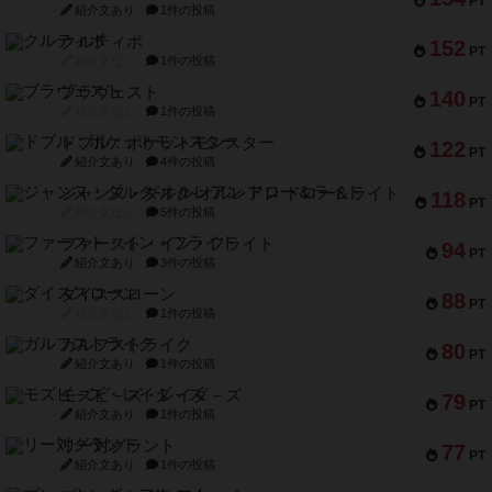
PT
紹介文あり
1件の投稿
クルティボ
152
PT
紹介文なし
1件の投稿
ブラヴェスト
140
PT
紹介文なし
1件の投稿
ドブル：ポケットモンスター
122
PT
紹介文あり
4件の投稿
ジャンヌ・ダルク-オルレアン ドロー＆ライト
118
PT
紹介文なし
5件の投稿
ファースト・イン・フライト
94
PT
紹介文あり
3件の投稿
ダイススローン
88
PT
紹介文なし
1件の投稿
ガルフストライク
80
PT
紹介文あり
1件の投稿
モズビ－ズ・レイダ－ズ
79
PT
紹介文あり
1件の投稿
リー対グラント
77
PT
紹介文あり
1件の投稿