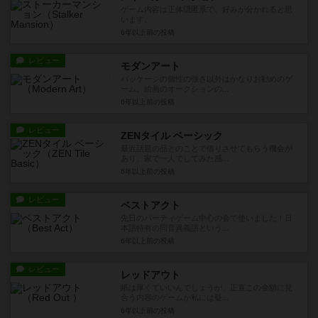
ゲーム内容は正体隠匿系で、好みが分かれると思
います。
6年以上前
の投稿
レビュー
モダンアート
パッケージの個性の強さ以外はかなりお勧めのゲ
ーム。絵画のオークションの...
6年以上前
の投稿
レビュー
ZENタイル ベーシック
最近話題の品とのことで借りさせてもらう機会が
あり、家で一人でしてみた感...
6年以上前
の投稿
レビュー
ベストアクト
先日のパーティゲーム中心の会で使いました！日
本語特有の同音異義語という...
6年以上前
の投稿
レビュー
レッドアウト
紙は厚くていいんでしょうが、正直この金額に見
合う内容のゲームか私には疑...
6年以上前
の投稿