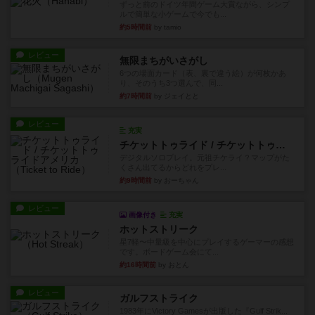
ずっと前のドイツ年間ゲーム大賞ながら、シンプ
ルで簡単な小ゲームで今でも...
約5時間前
by tamio
レビュー
無限まちがいさがし
6つの場面カード（表、裏で違う絵）が何枚かあ
り、そのうち3つ選んで、同...
約7時間前
by ジェイとと
レビュー
充実
チケットトゥライド / チケットトゥライドアメリカ
デジタルソロプレイ。元祖チケライ？マップがた
くさん出てるからどれをプレ...
約9時間前
by おーちゃん
レビュー
画像付き
充実
ホットストリーク
星7軽〜中量級を中心にプレイするゲーマーの感想
です。ボードゲーム会にて...
約16時間前
by おとん
レビュー
ガルフストライク
1983年にVictory Gamesが出版した『Gulf Strik...