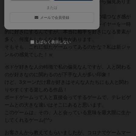
お客さんの持込でプレイして最初タイトルから偏見ありま
または
したが、してみたらビックリ！
パーティーゲームって場を盛り上げるだけの場つなぎ感が
メールで会員登録
ありますが、このゲームはプレイするとプレイヤーを一時
的に好きにするんですが、本当に相手を好きになる要素が
多く、何度もしたくなる魅力があります。
しばらく表示しない
そもそも、これに似たゲームってあるのかな？私は新ジャ
ンルの感覚でした！ｗ
ボドゲ好きな人の特徴で私の偏見なんですが、人と関わる
のが好きなのに関わるのが下手な人が多い印象！
けど、3ターンだけ君が好きはそんな人たちにも人と関わ
りやすくする楽しめる作品！
ボードゲームって人と直接会ってするゲームで、テレビゲ
ームとの大きな違いはそこにあると思います。
このゲームは、その、人と会っている意味を最大限に生か
してくれるゲーム(^^♪
お客さんから教えてもらいましたが、コロナでゲームマー