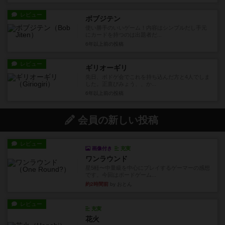
レビュー
ボブジテン
使い勝手のいいゲーム！内容はシンプルだし手元
にカードを持つのは出題者だ...
6年以上前
の投稿
レビュー
ギリオーギリ
先日、ボドゲ会でこれを持ち込んだ方と4人でしま
した。正直びみょう、、か...
6年以上前
の投稿
会員の新しい投稿
レビュー
画像付き
充実
ワンラウンド
星5軽〜中量級を中心にプレイするゲーマーの感想
です。今回はボードゲーム...
約2時間前
by おとん
レビュー
充実
花火