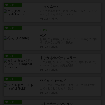
レビュー
ニックネーム
いとこの小学生の子に買ってあげた良ゲーム！ゲ
ームとしてもですが、コミュ...
6年以上前
の投稿
レビュー
充実
花火
何度しても素晴らしい良ゲーム！ 手軽なのに物
凄く読み合いが深い！花火を...
6年以上前
の投稿
レビュー
まじかる☆パティスリー
オタク向けなパッケージなのに、内容は普通に分
かりやすく面白い推理心理戦...
6年以上前
の投稿
レビュー
ワイルドゴールド
カードの使い方が面白い！プレイして最初の方は
とてもわくわくします！難点...
6年以上前
の投稿
レビュー
ストーカーマンション