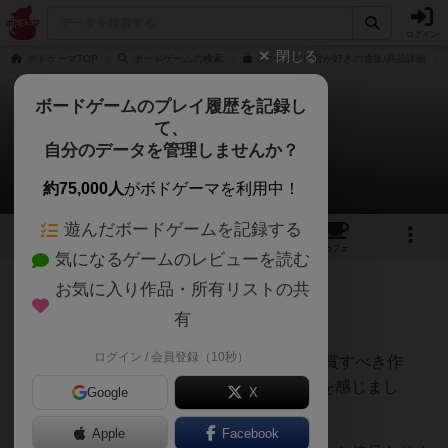
ログイン
閉じる
ボドゲーマTOP
ボードゲームの検索
3ターンだけ君が好きの通販/商品詳細
ボードゲームのプレイ履歴を記録し
て、
３ターンだけ君が好き
自分のデータを管理しませんか？
みなみんさんのレビュー
約75,000人
がボドゲーマを利用中！
遊んだボードゲームを記録する
12
3
14
78
トップ
画像
動画
レビュー
カフェ
気になるゲームのレビューを読む
お気に入り作品・所有リストの共
313名
3名
0
6年以上前
有
ログイン / 会員登録（10秒）
絶賛！ボードゲーム大賞2020があるなら受賞すべき作
品！最近のゲームの中でずば抜けてセンスを感じまし
Google
X
た！！
Apple
Facebook