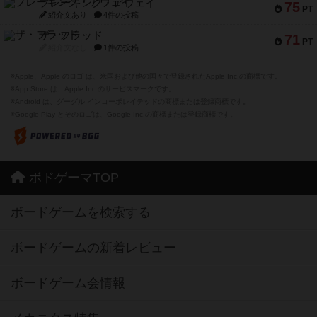
ブレーキング・アウェイ
75
PT
紹介文あり
4件の投稿
ザ・フラッド
71
PT
紹介文なし
1件の投稿
※Apple、Apple のロゴ は、米国および他の国々で登録されたApple Inc.の商標です。
※App Store は、Apple Inc.のサービスマークです。
※Android は、グーグル インコーポレイテッドの商標または登録商標です。
※Google Play とそのロゴは、Google Inc.の商標または登録商標です。
ボドゲーマTOP
ボードゲームを検索する
ボードゲームの新着レビュー
ボードゲーム会情報