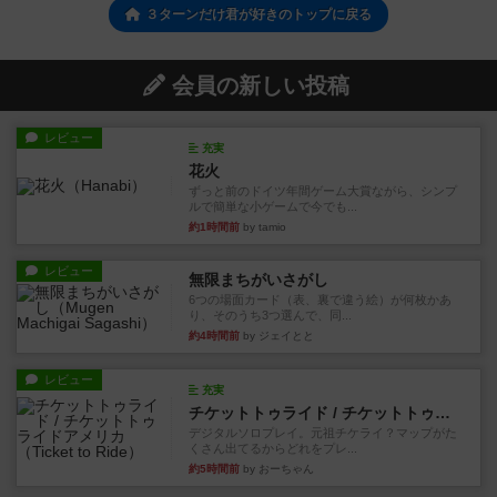
３ターンだけ君が好きのトップに戻る
会員の新しい投稿
レビュー
充実
花火
ずっと前のドイツ年間ゲーム大賞ながら、シンプ
ルで簡単な小ゲームで今でも...
約1時間前
by tamio
レビュー
無限まちがいさがし
6つの場面カード（表、裏で違う絵）が何枚かあ
り、そのうち3つ選んで、同...
約4時間前
by ジェイとと
レビュー
充実
チケットトゥライド / チケットトゥライドアメリカ
デジタルソロプレイ。元祖チケライ？マップがた
くさん出てるからどれをプレ...
約5時間前
by おーちゃん