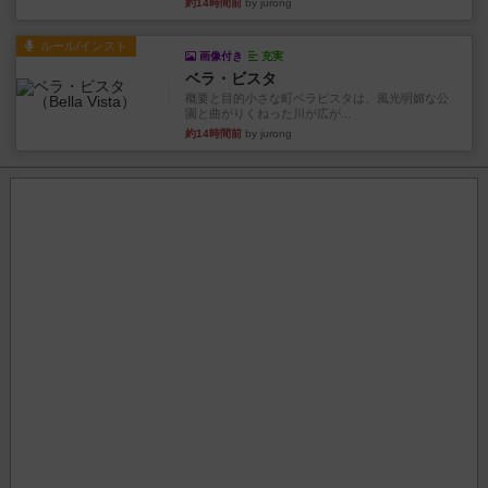
約14時間前
by jurong
ルール/インスト
画像付き
充実
ベラ・ビスタ
概要と目的小さな町ベラビスタは、風光明媚な公
園と曲がりくねった川が広が...
約14時間前
by jurong