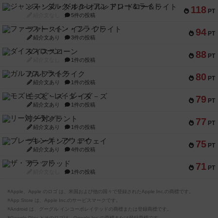
ジャンヌ・ダルク-オルレアン ドロー＆ライト
118
PT
紹介文なし
5件の投稿
ファースト・イン・フライト
94
PT
紹介文あり
3件の投稿
ダイススローン
88
PT
紹介文なし
1件の投稿
ガルフストライク
80
PT
紹介文あり
1件の投稿
モズビ－ズ・レイダ－ズ
79
PT
紹介文あり
1件の投稿
リー対グラント
77
PT
紹介文あり
1件の投稿
ブレーキング・アウェイ
75
PT
紹介文あり
4件の投稿
ザ・フラッド
71
PT
紹介文なし
1件の投稿
※Apple、Apple のロゴ は、米国および他の国々で登録されたApple Inc.の商標です。
※App Store は、Apple Inc.のサービスマークです。
※Android は、グーグル インコーポレイテッドの商標または登録商標です。
※Google Play とそのロゴは、Google Inc.の商標または登録商標です。