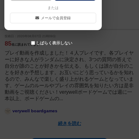
または
ぼっど★あくと
メールで会員登録
続きを読む
投稿日：2020年08月07日 21時09分
85
しばらく表示しない
名に読まれています
プレイ動画を作成しました！４人プレイです。各プレイヤ
ーに好きな人がランダムに決定され、3つの質問の答えで
自分が誰のことが好きかを伝える、もしくは誰が自分のこ
とを好きか予想します。お互いにどう思っているかを知れ
るので、みんなで楽しく盛り上がれるゲームとなっていま
す。ゲームのルールやプレイの雰囲気を知りたい方は是非
動画をご視聴ください！verywellボードゲームでは週に一
本以上、ボードゲームの...
verywell boardgames
続きを読む