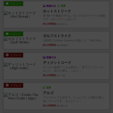
レビュー
画像付き
充実
ホットストリーク
星7軽〜中量級を中心にプレイするゲーマーの感想
です。ボードゲーム会にて...
約12時間前
by おとん
レビュー
ガルフストライク
1983年にVictory Gamesが出版した『Gulf Strik...
約12時間前
by Chaco
リプレイ
画像付き
ディジットコード
やっぱり論理ゲームは面白い。息子とリプレイし
ました。息子の勝ち。これリ...
約13時間前
by くみ
リプレイ
充実
アルゴ
アルゴがとても好きで、たぶんプレイ回数が最も
多いゲームです。なんといっ...
約13時間前
by おとん