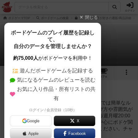
ログイン
閉じる
ボドゲーマTOP
ボードゲームの検索
3ターンだけ君が好きの通販/商品詳細
ボードゲームのプレイ履歴を記録し
て、
３ターンだけ君が好き
自分のデータを管理しませんか？
2件のリプレイ日記
約75,000人
がボドゲーマを利用中！
遊んだボードゲームを記録する
12
3
14
78
トップ
画像
動画
レビュー
カフェ
気になるゲームのレビューを読む
投稿日：2021年05月05日 13時06分
お気に入り作品・所有リストの共
50
名に読まれています
有
4人のプレイ動画を公開しています。動画内では簡単なル
ール説明もありますので、このゲームの遊び方や雰囲気が
ログイン / 会員登録（10秒）
気になる方は是非動画をご視聴ください。毎週月曜20:00
Google
X
に動画を公開しております。プレイ動画を中心にボドゲ関
連の動画を公開しておりますのでぜひご覧ください。チャ
Apple
Facebook
ンネル登録リンク