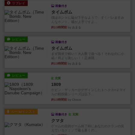
リプレイ
画像付き
タイムボム
僕はホントに嘘が下手なようで、すぐバレますみ
んなホント、嘘が上手ですよ...
約13時間前
by あまる
レビュー
画像付き
タイムボム
まず簡単で軽い！大人数で遊べる！それなのに小
箱！何より楽しい！！正体隠...
約13時間前
by あまる
レビュー
充実
1809
ケビン・ザッカーがデザインした１ヘクス=２マイ
ルの戦役級シリーズは以下...
約13時間前
by Chaco
ルール/インスト
画像付き
充実
クマタ
ゲームの目的ゲーム終了時にあなたのクランの見
えているドミノで最も多くの...