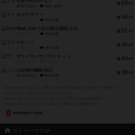
スモールワールド
59
PT
紹介文あり
13件の投稿
ギャンブラー
58
PT
紹介文なし
2件の投稿
Bitter End ブタペスト救出作戦
52
PT
紹介文なし
1件の投稿
ラピード
46
PT
紹介文なし
1件の投稿
ザ・フラッフィー・ライト
44
PT
紹介文なし
0件の投稿
ふたつの城の物語
39
PT
紹介文あり
6件の投稿
※Apple、Apple のロゴ は、米国および他の国々で登録されたApple Inc.の商標です。
※App Store は、Apple Inc.のサービスマークです。
※Android は、グーグル インコーポレイテッドの商標または登録商標です。
※Google Play とそのロゴは、Google Inc.の商標または登録商標です。
ボドゲーマTOP