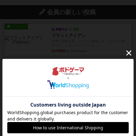
会員の新しい投稿
レビュー
画像付き
充実
フラットアイアン
世界に浸れる度 ☆☆☆☆★楽しさ ☆☆☆☆★
タイパ ☆☆☆☆☆マンハッ...
約1時間前
by DKnewyork
レビュー
花火：スターマイン
自分のカードは見えず他のプレイヤーのカードが
見える状態でカードを教えた...
約3時間前
by mob567
レビュー
充実
アンダー・ザ・テーブラー
笑えるバカゲームを集めているライトゲーマーと
してのレビューです。正体隠...
約5時間前
by toyota
レビュー
充実