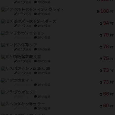
PT
紹介文あり
1件の投稿
ファースト・イン・フライト
108
PT
紹介文あり
3件の投稿
モズビ－ズ・レイダ－ズ
94
PT
紹介文あり
1件の投稿
テンプテーション
79
PT
紹介文なし
2件の投稿
インドネシア
78
PT
紹介文あり
2件の投稿
宵と暁の呪文書
75
PT
紹介文あり
8件の投稿
リスボン・トラム 28
73
PT
紹介文あり
9件の投稿
アマナイト
73
PT
紹介文なし
1件の投稿
ブラヴェスト
66
PT
紹介文なし
1件の投稿
スペクタキュラー
60
PT
紹介文なし
1件の投稿