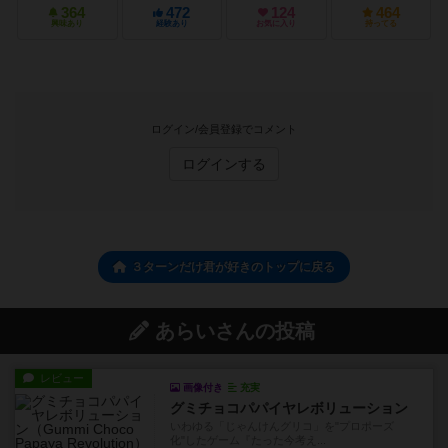
364
472
124
464
興味あり
経験あり
お気に入り
持ってる
ログイン/会員登録でコメント
ログインする
３ターンだけ君が好きのトップに戻る
あらいさんの投稿
レビュー
画像付き
充実
グミチョコパパイヤレボリューション
いわゆる「じゃんけんグリコ」を"プロポーズ
化"したゲーム『たった今考え...