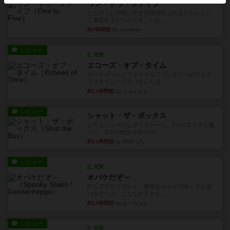
ワン・トゥ・ファイブ
とにかくお手軽にすき間時間をうめるゲームとし
て重宝するゲームです。いわ...
約7時間前
by nabekoh
レビュー
充実
エコーズ・オブ・タイム
カードゲームにファイナルファンタジーのアクテ
ィブタイムバトル（もしくは...
約11時間前
by ジェイとと
レビュー
シャット・ザ・ボックス
とてもシンプルなダイスゲーム。2つのダイスを振
って、出目の合計を自分の...
約11時間前
by OSAっち
レビュー
充実
オバケだぞ～
対人アナログプレイ。簡単なルールで誰とでも遊
べるゲーム。こんなの子ども...
約12時間前
by おーちゃん
レビュー
充実