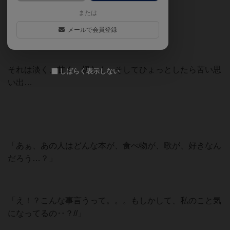
があるのではないでしょうか。
または
メールで会員登録
それは淡く、甘く、切なく、そしてひょっとしたら苦い思
しばらく表示しない
い出…
「あぁ、あの人はどんな本が、食べ物が、歌が、好きなん
だろう…？」
「え！？こんな事言うって。。。もしかして、私のこと気
になってるの‥？//」