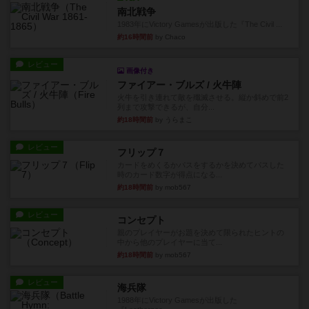
南北戦争
1983年にVictory Gamesが出版した『The Civil ...
約16時間前
by Chaco
レビュー
画像付き
ファイアー・ブルズ / 火牛陣
火牛を引き連れて敵を殲滅させる。縦か斜めで前2
列まで攻撃できるが、自分...
約18時間前
by うらまこ
レビュー
フリップ７
カードをめくるかパスをするかを決めてパスした
時のカード数字が得点になる...
約18時間前
by mob567
レビュー
コンセプト
親のプレイヤーがお題を決めて限られたヒントの
中から他のプレイヤーに当て...
約18時間前
by mob567
レビュー
海兵隊
1988年にVictory Gamesが出版した