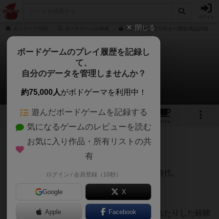
ログイン
閉じる
ボドゲーマTOP
ボードゲームの検索
3ターンだけ君が好きの通販/商品詳細
ボードゲームのプレイ履歴を記録し
て、
３ターンだけ君が好き
自分のデータを管理しませんか？
あらいさんのレビュー
約75,000人
がボドゲーマを利用中！
遊んだボードゲームを記録する
12
3
14
78
トップ
画像
動画
レビュー
カフェ
気になるゲームのレビューを読む
お気に入り作品・所有リストの共
1082名
6名
0
6年以上前
有
レーティングが非公開に設定されたユーザー
ほとんどの皆様が通ってきたであろう学生時代。
ログイン / 会員登録（10秒）
Google
X
Apple
Facebook
一度はクラスのあの子や、部活の先輩に憧れたりした経験