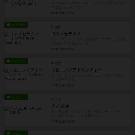
2021年春ゲムマのするめデイズ さんの新作！ゲム
マではかわいいデザイ...
5年以上前
の投稿
レビュー
充実
コマノセテクノ
ゲームマーケット2021春の新作。コマのように回
せるボードをまわし、回...
5年以上前
の投稿
レビュー
充実
スピニングアドベンチャー
３！２！１！ゴー...シュート!!!!!という掛け声のベ
イブレードを覚...
5年以上前
の投稿
レビュー
充実
アノ1800
新世界に移り住んで、世界を発展させいくゲー
ム。最終的には、この世界の住...
5年以上前
の投稿
レビュー