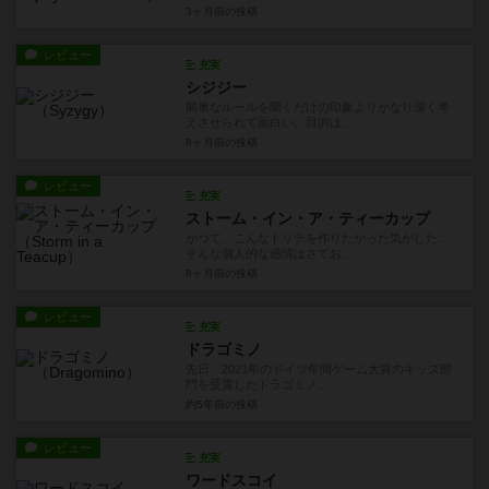
3ヶ月前
の投稿
レビュー
充実
シジジー
簡単なルールを聞くだけの印象よりかなり深く考
えさせられて面白い。目的は...
8ヶ月前
の投稿
レビュー
充実
ストーム・イン・ア・ティーカップ
かつて、こんなトリテを作りたかった気がした…
そんな個人的な感情はさてお...
8ヶ月前
の投稿
レビュー
充実
ドラゴミノ
先日、2021年のドイツ年間ゲーム大賞のキッズ部
門を受賞したドラゴミノ...
約5年前
の投稿
レビュー
充実
ワードスコイ