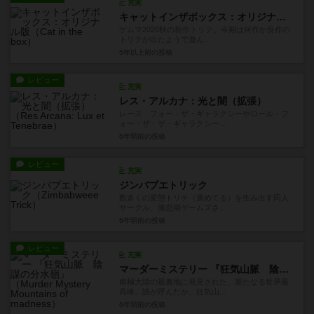
充実
キャットインザボックス：オリジナル版
ゲムマ2020秋の新作トリテ。今期は何作か良作の
トリテが出たようで遊ん...
5年以上前
の投稿
レビュー
充実
レス・アルカナ：光と闇（拡張）
レース・フォー・ザ・ギャラクシーやロール・フ
ォー・ザ・ザ・ギャラクシー...
6年弱前
の投稿
レビュー
充実
ジンバブエトリック
数多くの変態トリテ（褒めてる）を生み出す同人
サークル、倦怠期ゲームズさ...
6年弱前
の投稿
レビュー
充実
マーダーミステリー 『狂気山脈 陰謀の分水嶺』
南極大陸の最奥地に発見された、新たなる世界最
高峰。誰が呼んだか、狂気山...
6年弱前
の投稿