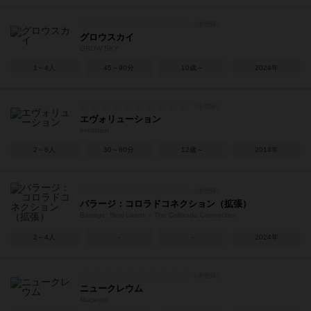
グロウスカイ
GROW SKY
1～4人
45～90分
10歳～
2024年
エヴォリューション
evolution
2～6人
30～60分
12歳～
2014年
バラージ：コロラドコネクション（拡張）
Barrage: New Lands – The Colorado Connection
2～4人
－
－
2024年
ニュークレウム
Nucleum