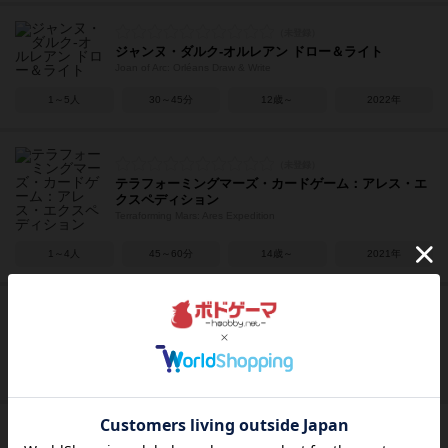
ジャンヌ・ダルク-オルレアン ドロー＆ライト
Joan of Arc: Orléans Draw & Write
1～5人
30～45分
12歳～
2022年
テラフォーミングマーズ・カードゲーム：アレス・エ
クスペディション
Terraforming Mars: Ares Expedition
1～4人
45～60分
14歳～
2021年
バラージ：ナイルの情勢（拡張）
Barrage: The Nile Affair Expansion
2～4人
60～120分
14歳～
2022年
マイシェルフィー