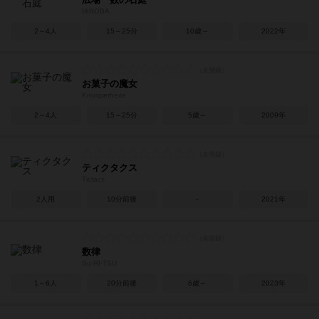
HIROBA
2～4人
15～25分
10歳～
2022年
お菓子の魔女
Knusperhexe
2～4人
15～25分
5歳～
2009年
ティクタクス
Tictacs
2人用
10分前後
－
2021年
数律
Su-RI-TSU
1～6人
20分前後
6歳～
2023年