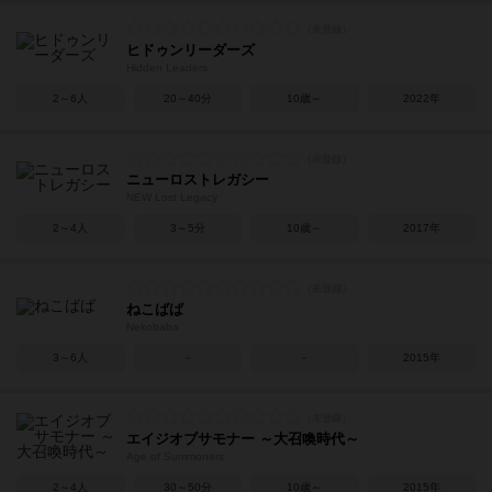
ヒドゥンリーダーズ
Hidden Leaders
2～6人
20～40分
10歳～
2022年
ニューロストレガシー
NEW Lost Legacy
2～4人
3～5分
10歳～
2017年
ねこばば
Nekobaba
3～6人
－
－
2015年
エイジオブサモナー ～大召喚時代～
Age of Summoners
2～4人
30～50分
10歳～
2015年