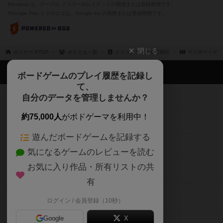
※Android は、グーグル インコーポレイテッドの商標または登録商標です。
※Google Play とそのロゴは、Google Inc.の商標または登録商標です。
閉じる
ボドゲーマTOP
ボドとも一覧
クイックラック@書籍狂
マイボードゲー
ボドゲーマTOP
ボードゲームのプレイ履歴を記録し
て、
ボードゲームを検索する
自分のデータを管理しませんか？
約75,000人
がボドゲーマを利用中！
ボードゲームの新着レビュー
遊んだボードゲームを記録する
ボードゲーム会情報
気になるゲームのレビューを読む
お気に入り作品・所有リストの共
メカニクス特集
有
掲示板・トピックス
ログイン / 会員登録（10秒）
Google
X
ボドとも・会員一覧