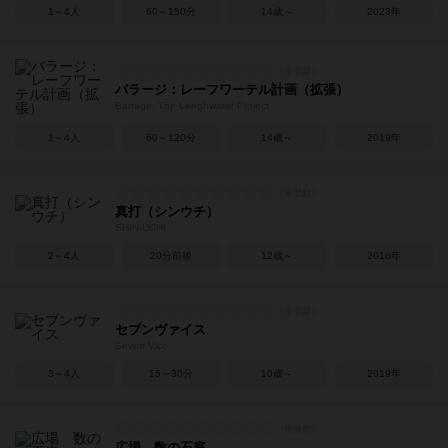
1～4人
60～150分
14歳～
2023年
バラージ：レーフワーテル計画（拡張）
Barrage: The Leeghwater Project
1～4人
60～120分
14歳～
2019年
真打（シンウチ）
SHIN-UCHI
2～4人
20分前後
12歳～
2016年
セブンヴァイス
Seven Vice
3～4人
15～30分
10歳～
2019年
広場 数の石庭