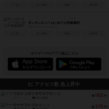
1～4人
15～60分
10歳～
2017年
ダンガンロンパ はじめての学級裁判
Hajimeteno Gakkyusaiban
3～5人
10～15分
12歳～
2020年
ボドゲーマのアプリ版はこちら
アクセス数 急上昇中
リワイルド：サウスアメリカ
552
PT
紹介文なし
2件の投稿
マーケットフレッシュ
170
PT