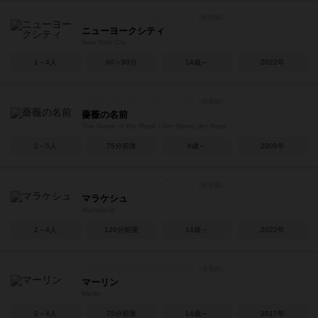
ニューヨークシティ
New York City
1～4人
60～90分
14歳～
2022年
薔薇の名前
The Name of the Rose / Der Name der Rose
2～5人
75分前後
8歳～
2008年
マラケシュ
Marrakesh
2～4人
120分前後
14歳～
2022年
マーリン
Merlin
2～4人
75分前後
14歳～
2017年