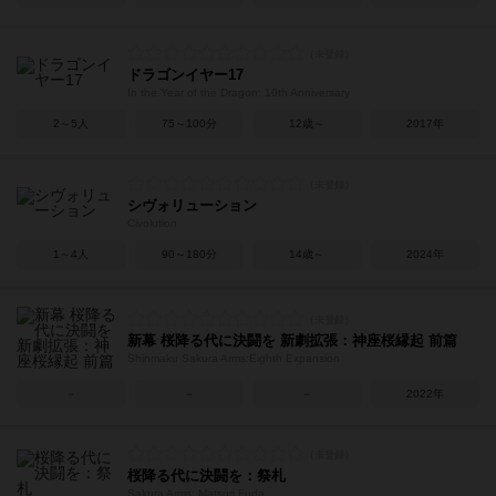
ドラゴンイヤー17
In the Year of the Dragon: 10th Anniversary
2～5人
75～100分
12歳～
2017年
シヴォリューション
Civolution
1～4人
90～180分
14歳～
2024年
新幕 桜降る代に決闘を 新劇拡張：神座桜縁起 前篇
Shinmaku Sakura Arms:Eighth Expansion
－
－
－
2022年
桜降る代に決闘を：祭札
Sakura Arms: Matsuri Fuda