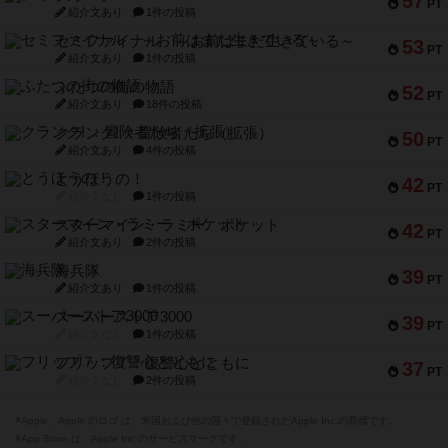
57
PT
紹介文あり
1件の投稿
セミファイナル ～お前はまだ生きている～
53
PT
紹介文あり
1件の投稿
ふたつの街の物語
52
PT
紹介文あり
18件の投稿
クランク! ：冒険者たち（拡張）
50
PT
紹介文あり
4件の投稿
とうほうの！
42
PT
紹介文なし
1件の投稿
スターマイン・ラミー ポケット
42
PT
紹介文あり
2件の投稿
海兵隊
39
PT
紹介文あり
1件の投稿
スーパーストア3000
39
PT
紹介文なし
1件の投稿
フリップ７：復讐心とともに
37
PT
紹介文なし
2件の投稿
※Apple、Apple のロゴ は、米国および他の国々で登録されたApple Inc.の商標です。
※App Store は、Apple Inc.のサービスマークです。