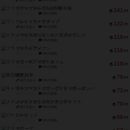
紹介文あり
1件の投稿
ファイアー・ブルズ / 火牛陣
141
PT
紹介文なし
1件の投稿
ワン・トゥ・ファイブ
122
PT
紹介文あり
1件の投稿
トランスオリエント・エクスプレス
119
PT
紹介文なし
1件の投稿
フラットアイアン
118
PT
紹介文なし
2件の投稿
エコーズ・オブ・タイム
118
PT
紹介文なし
8件の投稿
南北戦争
79
PT
紹介文あり
1件の投稿
キャプテン・フリップ：イスラ・ボンバ
72
PT
紹介文なし
2件の投稿
メメントオンラインタクティクス
70
PT
紹介文あり
4件の投稿
パーミッド
68
PT
紹介文なし
1件の投稿
クリーグ