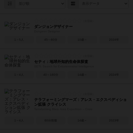
ダンジョンデザイナー
Dungeon Designer
1～5人
45～60分
10歳～
2024年
セティ：地球外知的生命体探査
SETI: Search for Extraterrestrial Intelligence
1～4人
40～160分
14歳～
2024年
テラフォーミングマーズ：アレス・エクスペディショ
ン拡張 クライシス
Terraforming Mars: Ares Expedition – Crisis
1～4人
60分前後
14歳～
2023年