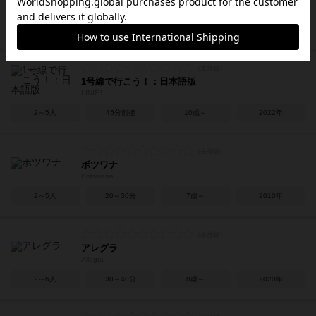
My Shelfie
2～4人
30分前後
8歳～
2022年
1号線で行こう！：日本語版
LINIE1
2～5人
45分前後
10歳～
2022年
ボツワナ
Botswana
2～5人
20～30分
7歳～
2010年
アレグラ
Allegra
2～6人
30～40分
8歳～
2020年