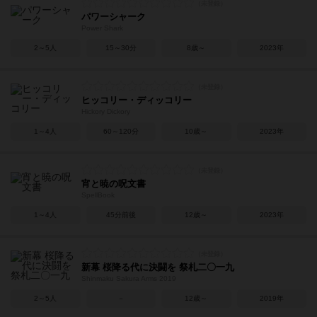
パワーシャーク
Power Shark
2～5人
15～30分
8歳～
2023年
ヒッコリー・ディッコリー
Hickory Dickory
1～4人
60～120分
10歳～
2023年
宵と暁の呪文書
SpellBook
1～4人
45分前後
12歳～
2023年
新幕 桜降る代に決闘を 祭札二〇一九
Shinmaku Sakura Arms 2019
2～5人
－
12歳～
2019年