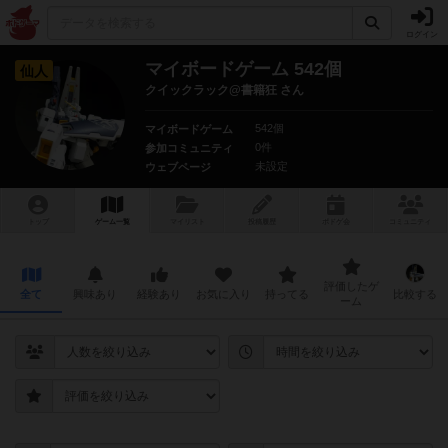
ログイン
マイボードゲーム 542個
仙人
クイックラック@書籍狂 さん
542個
マイボードゲーム
0件
参加コミュニティ
未設定
ウェブページ
トップ
ゲーム一覧
マイリスト
投稿履歴
ボ
ドゲ
会
コミュニティ
評価したゲ
全て
興味あり
経験あり
お気に入り
持ってる
比較する
ーム