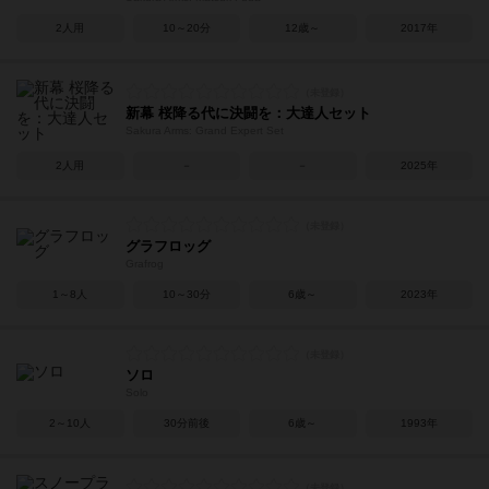
2人用
10～20分
12歳～
2017年
新幕 桜降る代に決闘を：大達人セット
Sakura Arms: Grand Expert Set
2人用
－
－
2025年
グラフロッグ
Grafrog
1～8人
10～30分
6歳～
2023年
ソロ
Solo
2～10人
30分前後
6歳～
1993年