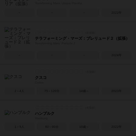
Terraforming Mars: Utopia Planitia
－
－
－
2022年
テラフォーミング・マーズ：プレリュード２（拡張）
Terraforming Mars: Prelude 2
－
－
－
2024年
クスコ
Cuzco
2～4人
75～120分
14歳～
2023年
ハンブルク
Hamburg
1～5人
60～90分
10歳～
2022年