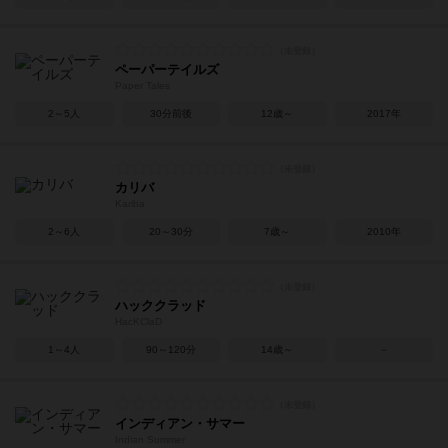
ペーパーテイルズ
Paper Tales
2～5人
30分前後
12歳～
2017年
カリバ
Kariba
2～6人
20～30分
7歳～
2010年
ハッククラッド
HacKClaD
1～4人
90～120分
14歳～
－
インディアン・サマー
Indian Summer