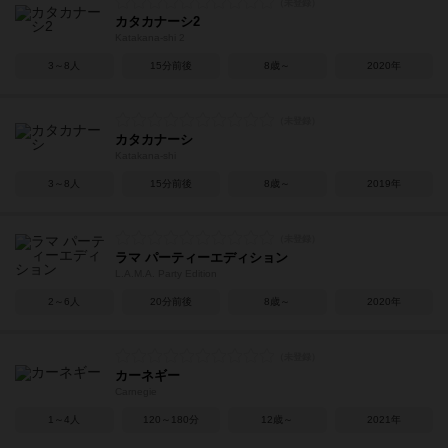
カタカナーシ2
Katakana-shi 2
3～8人
15分前後
8歳～
2020年
カタカナーシ
Katakana-shi
3～8人
15分前後
8歳～
2019年
ラマ パーティーエディション
L.A.M.A. Party Edition
2～6人
20分前後
8歳～
2020年
カーネギー
Carnegie
1～4人
120～180分
12歳～
2021年