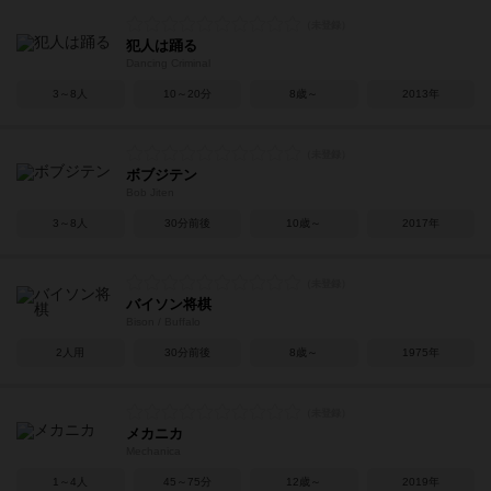
犯人は踊る
Dancing Criminal
3～8人
10～20分
8歳～
2013年
ボブジテン
Bob Jiten
3～8人
30分前後
10歳～
2017年
バイソン将棋
Bison / Buffalo
2人用
30分前後
8歳～
1975年
メカニカ
Mechanica
1～4人
45～75分
12歳～
2019年