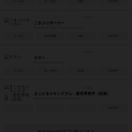
2～14人
5～15分
8歳～
2022年
ごきぶりポーカー
Cockroach Poker / Kakerlakenpoker
2～6人
20分前後
8歳～
2004年
カタン
Die Siedler von Catan
3～4人
40～60分
10歳～
1995年
まじかる☆キングダム：新世界秩序（拡張）
Magical Kingdom New World Order
－
－
－
2023年
ボドゲーマのアプリ版はこちら