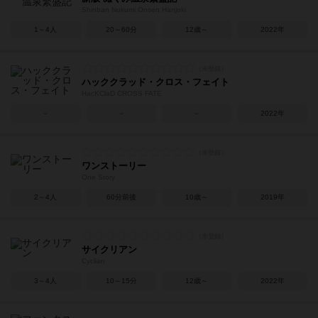
Shinban Nukumi Onsen Hanjoki
1～4人
20～60分
12歳～
2022年
ハッククラッド・クロス・フェイト
HacKClaD CROSS FATE
－
－
－
2022年
ワンストーリー
One Story
2～4人
60分前後
10歳～
2019年
サイクリアン
Cyclian
3～4人
10～15分
12歳～
2022年