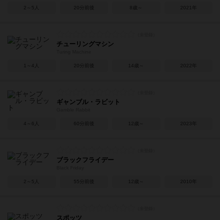
2～5人
20分前後
8歳～
2021年
チューリングマシン
Turing Machine
1～4人
20分前後
14歳～
2022年
ギャンブル・ラビット
Gamble Rabbit
4～6人
60分前後
12歳～
2023年
ブラックフライデー
Black Friday
2～5人
55分前後
12歳～
2010年
スポッツ