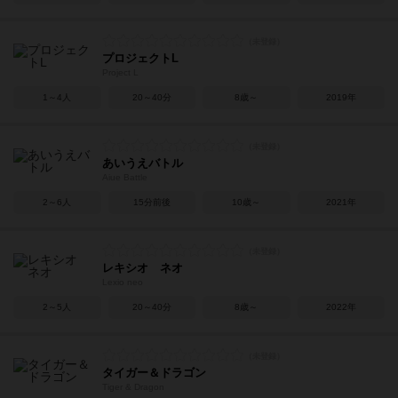
プロジェクトL
Project L
1～4人
20～40分
8歳～
2019年
あいうえバトル
Aiue Battle
2～6人
15分前後
10歳～
2021年
レキシオ ネオ
Lexio neo
2～5人
20～40分
8歳～
2022年
タイガー＆ドラゴン
Tiger & Dragon