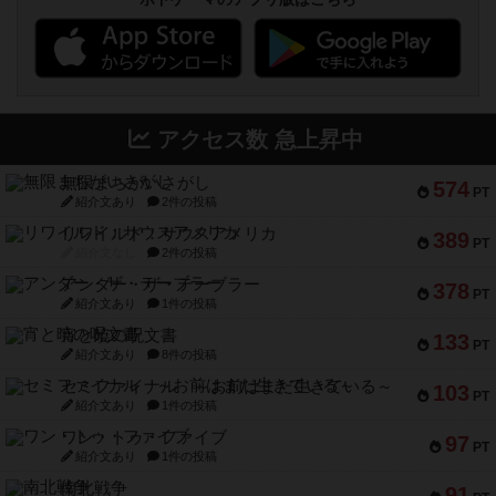
アクセス数 急上昇中
無限まちがいさがし
574
PT
紹介文あり
2件の投稿
リワイルド：サウスアメリカ
389
PT
紹介文なし
2件の投稿
アンダー・ザ・テーブラー
378
PT
紹介文あり
1件の投稿
宵と暁の呪文書
133
PT
紹介文あり
8件の投稿
セミファイナル ～お前はまだ生きている～
103
PT
紹介文あり
1件の投稿
ワン・トゥ・ファイブ
97
PT
紹介文あり
1件の投稿
南北戦争
91