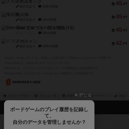
スカルキング
45
PT
紹介文あり
12件の投稿
海兵隊
45
PT
紹介文あり
1件の投稿
Bitter End ブタペスト救出作戦
45
PT
紹介文なし
1件の投稿
ドコジャン
42
PT
紹介文あり
10件の投稿
※Apple、Apple のロゴ は、米国および他の国々で登録されたApple Inc.の商標です。
※App Store は、Apple Inc.のサービスマークです。
※Android は、グーグル インコーポレイテッドの商標または登録商標です。
※Google Play とそのロゴは、Google Inc.の商標または登録商標です。
閉じる
ボドゲーマTOP
ボドとも一覧
高菜氏
マイボードゲーム
経験あ
ボドゲーマTOP
ボードゲームのプレイ履歴を記録し
て、
ボードゲームを検索する
自分のデータを管理しませんか？