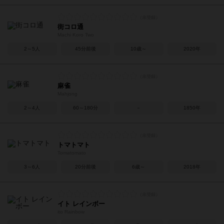
街コロ通
Machi Koro Two
2～5人
45分前後
10歳～
2020年
麻雀
Mahjong
2～4人
60～180分
－
1850年
トマトマト
Tomatomato
3～6人
20分前後
6歳～
2018年
イト レインボー
ito Rainbow