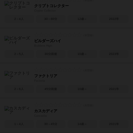
クリプトコレクター
Crypto Collector
2～4人
30～60分
12歳～
2022年
ビルダーズハイ
Builders High
2～5人
30分前後
10歳～
2023年
ファクトリア
Factoria
2～6人
45分前後
10歳～
2021年
カスカディア
Cascadia
1～4人
30～45分
14歳～
2021年