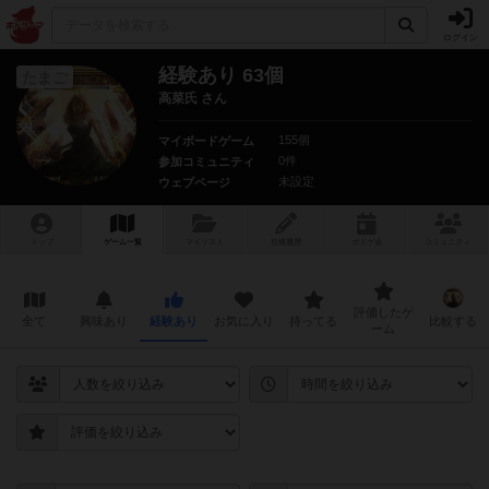
ログイン
経験あり 63個
たまご
高菜氏 さん
155個
マイボードゲーム
0件
参加コミュニティ
未設定
ウェブページ
トップ
ゲーム一覧
マイリスト
投稿履歴
ボ
ドゲ
会
コミュニティ
評価したゲ
全て
興味あり
経験あり
お気に入り
持ってる
比較する
ーム