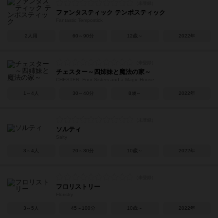
ファンタスティック テンポスティック
Fantastic Tempostick
2人用
60～90分
12歳～
2022年
チェスター～四姉妹と魔法の家～
CHESTER: Four Sisters and a Magic House
1～4人
30～40分
8歳～
2022年
ソルティ
Salty
3～4人
20～30分
10歳～
2022年
フロリストリー
Floristry
3～5人
45～100分
10歳～
2022年