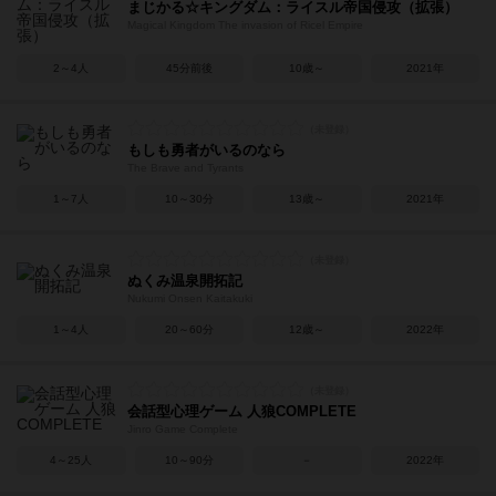
まじかる☆キングダム：ライスル帝国侵攻（拡張）
Magical Kingdom The invasion of Ricel Empire
2～4人
45分前後
10歳～
2021年
もしも勇者がいるのなら
The Brave and Tyrants
1～7人
10～30分
13歳～
2021年
ぬくみ温泉開拓記
Nukumi Onsen Kaitakuki
1～4人
20～60分
12歳～
2022年
会話型心理ゲーム 人狼COMPLETE
Jinro Game Complete
4～25人
10～90分
－
2022年