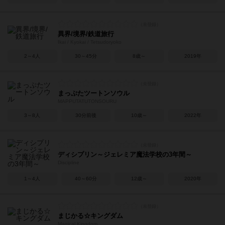
異界/境界/鉄道旅行
Ikai / Kyokai / Tetsudoryoko
2～4人
30～45分
8歳～
2019年
まっぷたツートンソウル
MAPPUTATŪTONSOURU
3～8人
30分前後
10歳～
2022年
ディシプリン～ジェレミア魔法学校の3年間～
Discipline
1～4人
40～60分
12歳～
2020年
まじかる☆キングダム
Magical Kingdom