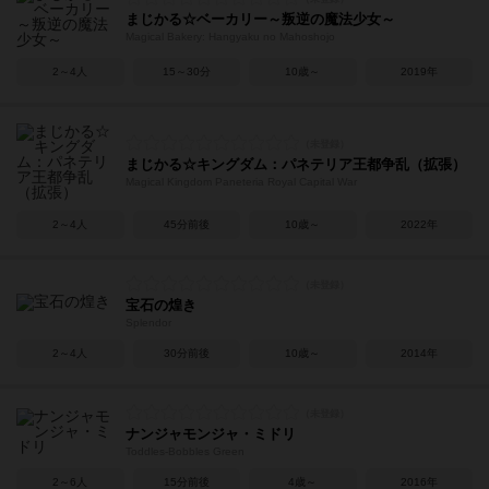
まじかる☆ベーカリー～叛逆の魔法少女～
Magical Bakery: Hangyaku no Mahoshojo
2～4人
15～30分
10歳～
2019年
まじかる☆キングダム：パネテリア王都争乱（拡張）
Magical Kingdom Paneteria Royal Capital War
2～4人
45分前後
10歳～
2022年
宝石の煌き
Splendor
2～4人
30分前後
10歳～
2014年
ナンジャモンジャ・ミドリ
Toddles-Bobbles Green
2～6人
15分前後
4歳～
2016年