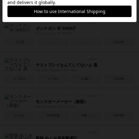
2～4人
15分前後
6歳～
2015年
ガンナガン W SHOUT
Gun and Gun: W SHOUT
2人用
－
－
2022年
テストプレイなんてしてないよ 黒
We Didn't Playtest This Either
2～10人
1～5分
13歳～
2018年
モンスターメーカー（新版）
Monster Maker: New Edition
2～6人
30分前後
8歳～
2018年
新版 ぬくみ温泉繁盛記