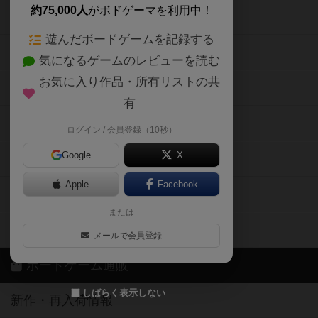
約75,000人
がボドゲーマを利用中！
ボードゲームの新着レビュー
遊んだボードゲームを記録する
ボードゲーム会情報
気になるゲームのレビューを読む
お気に入り作品・所有リストの共
メカニクス特集
有
掲示板・トピックス
ログイン / 会員登録（10秒）
Google
X
ボドとも・会員一覧
Apple
Facebook
ボードゲーム業界コラム
または
ボドゲーマご利用案内
メールで会員登録
ボードゲーム通販
しばらく表示しない
新作・再入荷情報