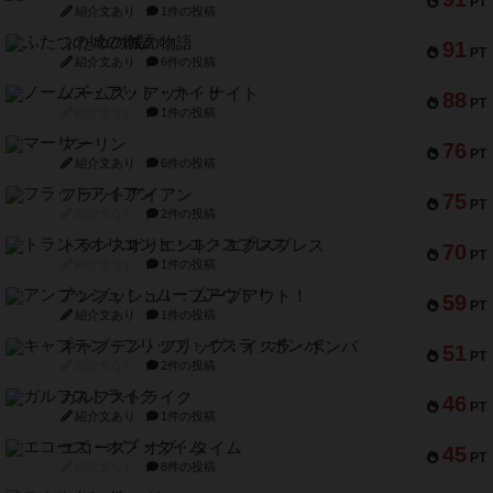
PT
紹介文あり
1件の投稿
ふたつの城の物語
91
PT
紹介文あり
6件の投稿
ノームズ・アット・ナイト
88
PT
紹介文なし
1件の投稿
マーリン
76
PT
紹介文あり
6件の投稿
フラットアイアン
75
PT
紹介文なし
2件の投稿
トランスオリエント・エクスプレス
70
PT
紹介文なし
1件の投稿
アンブッシュ！：ムーブアウト！
59
PT
紹介文あり
1件の投稿
キャプテン・フリップ：イスラ・ボンバ
51
PT
紹介文なし
2件の投稿
ガルフストライク
46
PT
紹介文あり
1件の投稿
エコーズ・オブ・タイム
45
PT
紹介文なし
8件の投稿