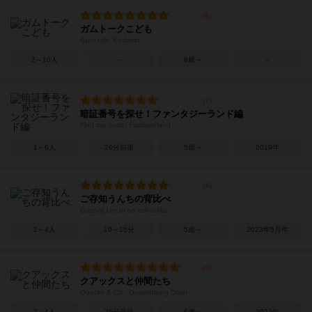
ガムトークこども
Gum talk: Kodomo
2～10人
－
6歳～
－
暗証番号を探せ！ファンタジーランド編
Find the code! Fantasieland
1～6人
20分前後
5歳～
2019年
ご存知うんちの背比べ
Gozonji Unchi no seikurabe
2～4人
10～15分
5歳～
2023年5月年
クアックスと仲間たち
Quacks & Co.: Quedlinburg Dash
2～4人
25分前後
6歳～
2022年