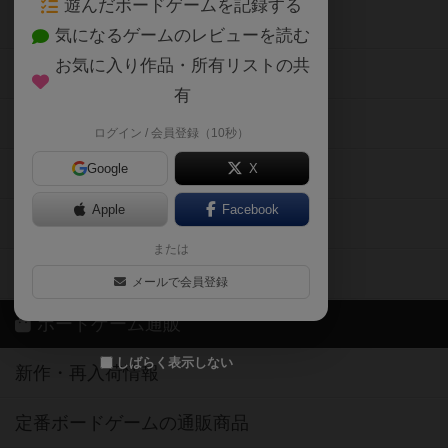
遊んだボードゲームを記録する
ボードゲーム会情報
気になるゲームのレビューを読む
お気に入り作品・所有リストの共
メカニクス特集
有
掲示板・トピックス
ログイン / 会員登録（10秒）
Google
X
ボドとも・会員一覧
Apple
Facebook
ボードゲーム業界コラム
または
ボドゲーマご利用案内
メールで会員登録
ボードゲーム通販
しばらく表示しない
新作・再入荷情報
定番ボードゲームの通販商品