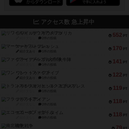
アクセス数 急上昇中
リワイルド：サウスアメリカ
552
PT
紹介文なし
2件の投稿
マーケットフレッシュ
170
PT
紹介文あり
1件の投稿
ファイアー・ブルズ / 火牛陣
141
PT
紹介文なし
1件の投稿
ワン・トゥ・ファイブ
122
PT
紹介文あり
1件の投稿
トランスオリエント・エクスプレス
119
PT
紹介文なし
1件の投稿
フラットアイアン
118
PT
紹介文なし
2件の投稿
エコーズ・オブ・タイム
118
PT
紹介文なし
8件の投稿
南北戦争
79
PT