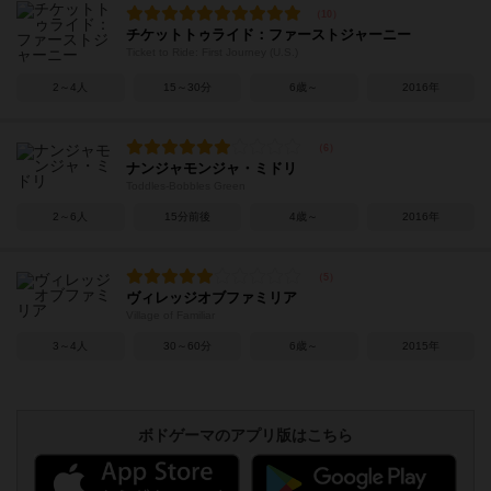
チケットトゥライド：ファーストジャーニー
Ticket to Ride: First Journey (U.S.)
2～4人
15～30分
6歳～
2016年
ナンジャモンジャ・ミドリ
Toddles-Bobbles Green
2～6人
15分前後
4歳～
2016年
ヴィレッジオブファミリア
Village of Familiar
3～4人
30～60分
6歳～
2015年
ボドゲーマのアプリ版はこちら