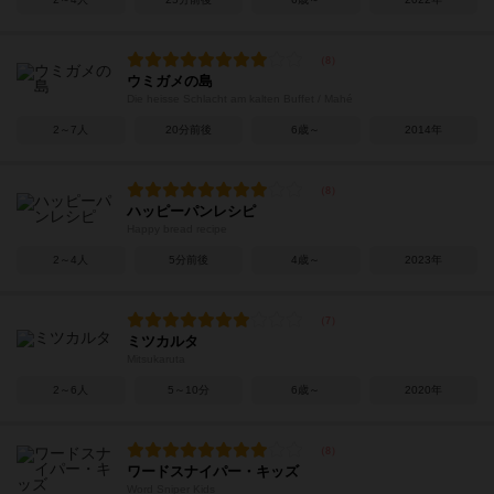
ウミガメの島
Die heisse Schlacht am kalten Buffet / Mahé
2～7人
20分前後
6歳～
2014年
ハッピーパンレシピ
Happy bread recipe
2～4人
5分前後
4歳～
2023年
ミツカルタ
Mitsukaruta
2～6人
5～10分
6歳～
2020年
ワードスナイパー・キッズ
Word Sniper Kids