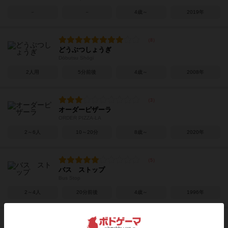
－
－
4歳～
2019年
どうぶつしょうぎ
Dōbutsu Shōgi
2人用
5分前後
4歳～
2008年
オーダーピザーラ
ORDER PIZZA-LA
2～6人
10～20分
8歳～
2020年
バス ストップ
Bus Stop
2～4人
20分前後
4歳～
1996年