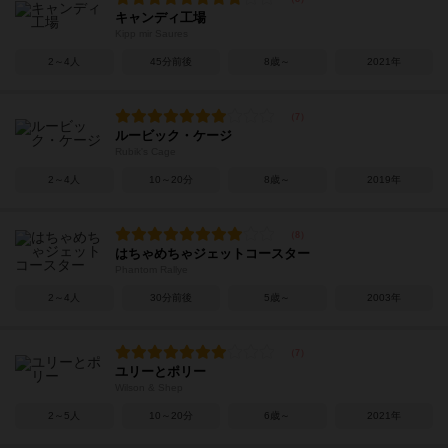
キャンディ工場
Kipp mir Saures
2～4人
45分前後
8歳～
2021年
ルービック・ケージ
Rubik's Cage
2～4人
10～20分
8歳～
2019年
はちゃめちゃジェットコースター
Phantom Rallye
2～4人
30分前後
5歳～
2003年
ユリーとポリー
Wilson & Shep
2～5人
10～20分
6歳～
2021年