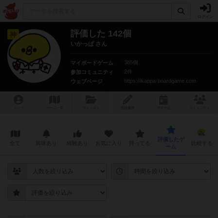
ログイン
評価した 142個
神
いかっぱ さん
385個
マイボードゲーム
2件
参加コミュニティ
https://ikappa-boardgame.com
ウェブページ
トップ
ゲーム一覧
マイリスト
投稿履歴
ボ
ドゲ
会
コミュニティ
評価したゲ
全て
興味あり
経験あり
お気に入り
持ってる
比較する
ーム