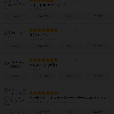
マイリトル エバーデール
My Lil' Everdell
1～4人
30～60分
6歳～
2022年
宝石ゴンゴン
Hammer Time / Hau Weg!
2～4人
15～30分
5歳～
2020年
かたろーぐ（新版）
Catalogue
2～8人
10分前後
5歳～
2019年
ナンテッタ ～ミニチュアカードゲームコレクション～
Nantetta Miniature CardgamesCollection
3～7人
10分前後
4歳～
2023年