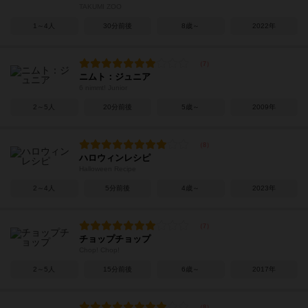
TAKUMI ZOO
1～4人
30分前後
8歳～
2022年
ニムト：ジュニア
6 nimmt! Junior
2～5人
20分前後
5歳～
2009年
ハロウィンレシピ
Halloween Recipe
2～4人
5分前後
4歳～
2023年
チョップチョップ
Chop! Chop!
2～5人
15分前後
6歳～
2017年