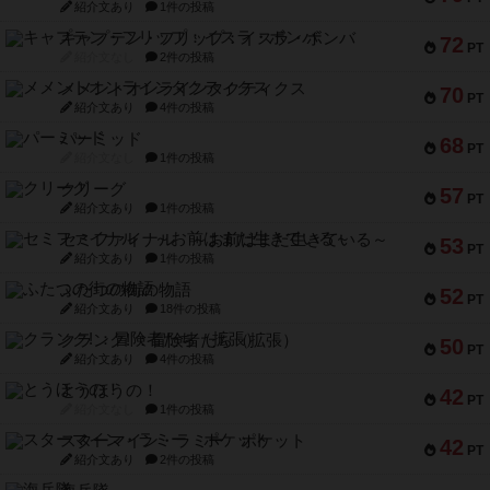
紹介文あり
1件の投稿
キャプテン・フリップ：イスラ・ボンバ
72
PT
紹介文なし
2件の投稿
メメントオンラインタクティクス
70
PT
紹介文あり
4件の投稿
パーミッド
68
PT
紹介文なし
1件の投稿
クリーグ
57
PT
紹介文あり
1件の投稿
セミファイナル ～お前はまだ生きている～
53
PT
紹介文あり
1件の投稿
ふたつの街の物語
52
PT
紹介文あり
18件の投稿
クランク! ：冒険者たち（拡張）
50
PT
紹介文あり
4件の投稿
とうほうの！
42
PT
紹介文なし
1件の投稿
スターマイン・ラミー ポケット
42
PT
紹介文あり
2件の投稿