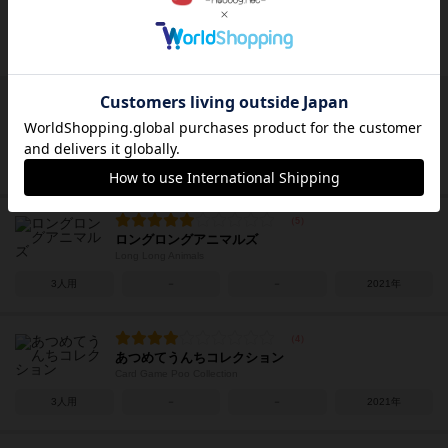
変顔マッチ
Hengao Match
2～7人
5～20分
10歳～
2019年
ダイソーのグースカパースカ
Gooska Perska
2人用
10分前後
6歳～
2022年
ロングロングアニマルズ
Long Long Animals
3人用
－
－
2021年
あつめてうんちコレクション
Card Game Poo Collection
3人用
－
－
2021年