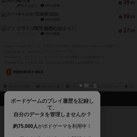
海兵隊
39
PT
紹介文あり
1件の投稿
スーパーストア3000
39
PT
紹介文なし
1件の投稿
フリップ７：復讐心とともに
37
PT
紹介文なし
2件の投稿
※Apple、Apple のロゴ は、米国および他の国々で登録されたApple Inc.の商標です。
※App Store は、Apple Inc.のサービスマークです。
※Android は、グーグル インコーポレイテッドの商標または登録商標です。
※Google Play とそのロゴは、Google Inc.の商標または登録商標です。
閉じる
ボドゲーマTOP
ボドとも一覧
いかっぱ
マイボードゲーム
評価
ボドゲーマTOP
ボードゲームのプレイ履歴を記録し
て、
ボードゲームを検索する
自分のデータを管理しませんか？
約75,000人
がボドゲーマを利用中！
ボードゲームの新着レビュー