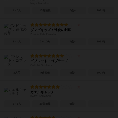
Magic Mountain
1～6人
15分前後
5歳～
2021年
ゾンビキッズ：進化の封印
Zombie Kidz Evolution
2～4人
5～15分
7歳～
2018年
ゴブレット・ゴブラーズ
Gobblet Gobblers
2人用
5分前後
5歳～
2003年
カエルキャッチ！
KAERU CHATCH!
2～5人
20分前後
6歳～
－