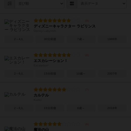
ディズニーキャラクター ラビリンス
Disney Labyrinth
2～4人
30分前後
7歳～
1986年
エスカレーション！
Escalation!
2～6人
15分前後
10歳～
2007年
カルテル
Kartel
2～6人
15分前後
6歳～
2018年
魔法の山