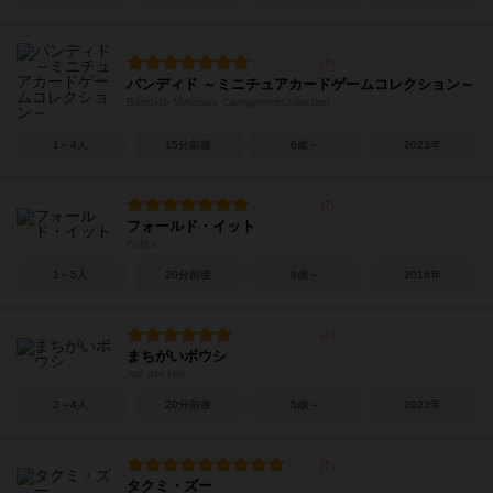
バンディド ～ミニチュアカードゲームコレクション～
Bandido Miniature CardgamesCollection
1～4人
15分前後
6歳～
2023年
フォールド・イット
Fold-it
1～5人
20分前後
8歳～
2016年
まちがいボウシ
Auf der Hut
2～4人
20分前後
5歳～
2022年
タクミ・ズー