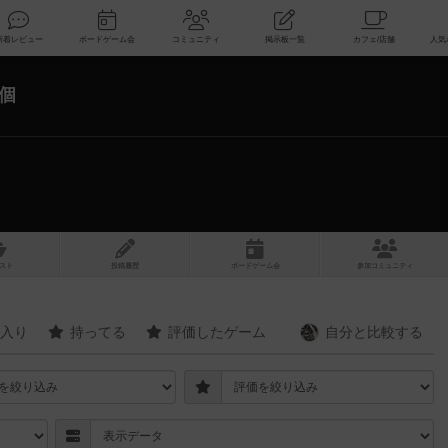
索
新着レビュー
ボードゲーム会
コミュニティ
掲示板一覧
7個
スト
投稿履歴
ボ
ー
ドゲ
ーム
会
参加
コミュニティ
入り
持ってる
評価したゲーム
自分と
比較する