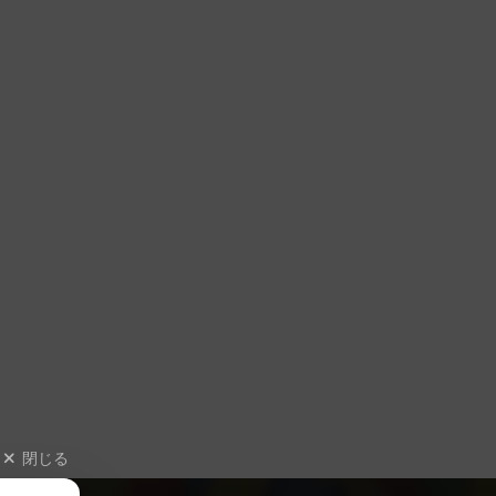
2～5人
10分前後
15歳～
2018年
－
－
15歳～
2019年
最強クソ進化！
－
30分前後
10歳～
2021年年
3～5人
5～15分
10歳～
2020年
2～5人
10～20分
12歳～
2021年
2人用
10分前後
6歳～
2021年