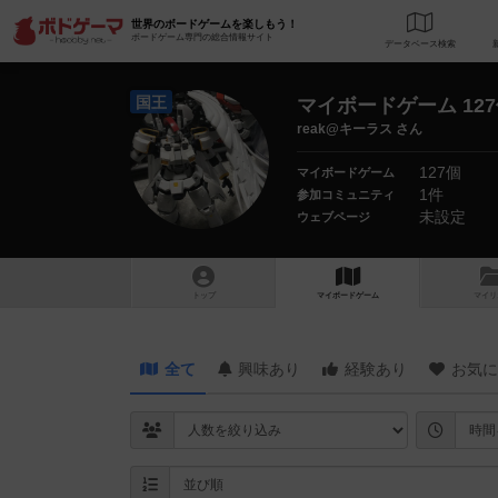
世界のボードゲームを楽しもう！
ボードゲーム専門の総合情報サイト
データベース
検
国王
マイボードゲーム 12
reak@キーラス さん
127個
マイボードゲーム
1件
参加コミュニティ
未設定
ウェブページ
トップ
マイボードゲーム
マイリ
全て
興味あり
経験あり
お気に