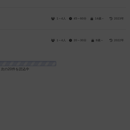
1～4人
45～60分
14歳～
2023年
1～4人
20～30分
8歳～
2022年
次の20件を読込中
30～100
1～2人
10歳～
2022年
分
2～4人
5～15分
9歳～
－