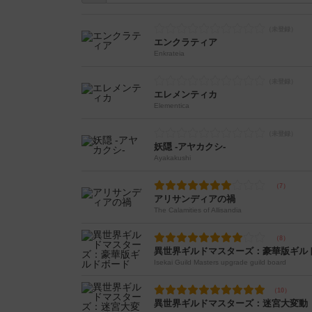
エンクラティア
Enkrateia
エレメンティカ
Elementica
妖隠 -アヤカクシ-
Ayakakushi
アリサンディアの禍
The Calamities of Allisandia
異世界ギルドマスターズ：豪華版ギル
Isekai Guild Masters upgrade guild board
異世界ギルドマスターズ：迷宮大変動