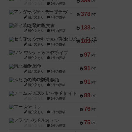
389
PT
紹介文なし
2件の投稿
アンダー・ザ・テーブラー
378
PT
紹介文あり
1件の投稿
宵と暁の呪文書
133
PT
紹介文あり
8件の投稿
セミファイナル ～お前はまだ生きている～
103
PT
紹介文あり
1件の投稿
ワン・トゥ・ファイブ
97
PT
紹介文あり
1件の投稿
南北戦争
91
PT
紹介文あり
1件の投稿
ふたつの城の物語
91
PT
紹介文あり
6件の投稿
ノームズ・アット・ナイト
88
PT
紹介文なし
1件の投稿
マーリン
76
PT
紹介文あり
6件の投稿
フラットアイアン
75
PT
紹介文なし
2件の投稿