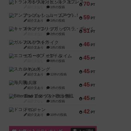
トランスオリエント・エクスプレス
70
PT
紹介文なし
1件の投稿
アンブッシュ！：ムーブアウト！
59
PT
紹介文あり
1件の投稿
キャプテン・フリップ：イスラ・ボンバ
51
PT
紹介文なし
2件の投稿
ガルフストライク
46
PT
紹介文あり
1件の投稿
エコーズ・オブ・タイム
45
PT
紹介文なし
8件の投稿
スカルキング
45
PT
紹介文あり
12件の投稿
海兵隊
45
PT
紹介文あり
1件の投稿
Bitter End ブタペスト救出作戦
45
PT
紹介文なし
1件の投稿
ドコジャン
42
PT
紹介文あり
10件の投稿