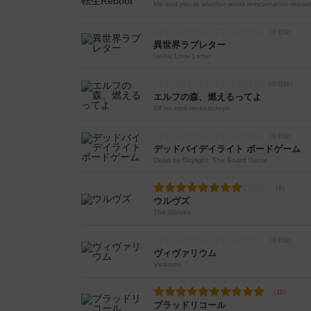
Me and you in another world reincarnation reboo
異世界ラブレター
Isekai Love Letter
エルフの森、燃えるってよ
Elf no mori moerututeyo
デッドバイデイライト ボードゲーム
Dead by Daylight: The Board Game
ウルヴズ
The Wolves
ヴィヴァリウム
Vivarium
ブラッドリコール