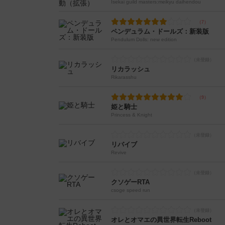
Isekai guild masters:meikyu daihendou
ペンデュラム・ドールズ：新装版
Pendulum Dolls: new edition
リカラッシュ
Rikarasshu
姫と騎士
Princess & Knight
リバイブ
Revive
クソゲーRTA
csoge speed run
オレとオマエの異世界転生Reboot