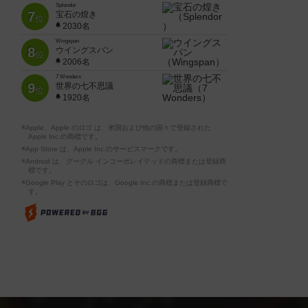
Splendor
7
宝石の煌き
位
2030名
Wingspan
8
ウイングスパン
位
2006名
7 Wonders
9
世界の七不思議
位
1920名
※Apple、Apple のロゴ は、米国および他の国々で登録された
Apple Inc.の商標です。
※App Store は、Apple Inc.のサービスマークです。
※Android は、グーグル インコーポレイテッドの商標または登録商
標です。
※Google Play とそのロゴは、Google Inc.の商標または登録商標で
す。