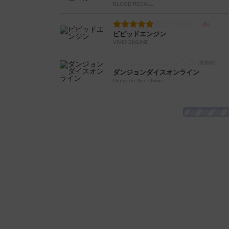
BLOOD RECALL
ビビッドエンジン
VIVID ENGINE
ダンジョンダイスオンライン
Dungeon Dice Online
破宮の十重奏（デクテット）
Dungeon & Dectet
モンスター21《赤》
MONSTER21 RED