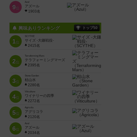
Azul
9
アズール
位
1903名
興味ありランキング
トップ50
SCYTHE
1
サイズ -大鎌戦役-
位
2415名
Terraforming Mars
2
テラフォーミングマーズ
位
2395名
Stone Garden
3
枯山水
位
2280名
Viticulture
4
ワイナリーの四季
位
2272名
Agricola
5
アグリコラ
位
2120名
Azul
6
アズール
位
2034名