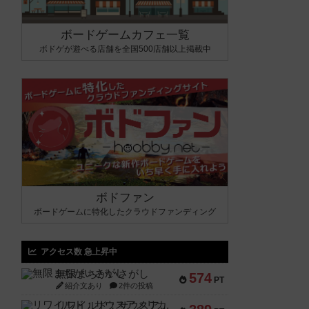
ボードゲームカフェ一覧
ボドゲが遊べる店舗を全国500店舗以上掲載中
ボドファン
ボードゲームに特化したクラウドファンディング
アクセス数 急上昇中
無限まちがいさがし
574
PT
紹介文あり
2件の投稿
リワイルド：サウスアメリカ