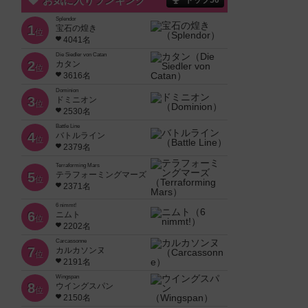
お気に入りランキング
トップ50
Splendor
1
宝石の煌き
位
4041名
Die Siedler von Catan
2
カタン
位
3616名
Dominion
3
ドミニオン
位
2530名
Battle Line
4
バトルライン
位
2379名
Terraforming Mars
5
テラフォーミングマーズ
位
2371名
6 nimmt!
6
ニムト
位
2202名
Carcassonne
7
カルカソンヌ
位
2191名
Wingspan
8
ウイングスパン
位
2150名