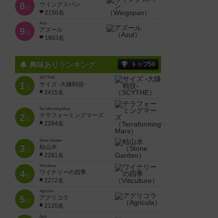
8
ウイングスパン
位
2150名
Azul
9
アズール
位
1903名
興味ありランキング
トップ50
SCYTHE
1
サイズ -大鎌戦役-
位
2415名
Terraforming Mars
2
テラフォーミングマーズ
位
2394名
Stone Garden
3
枯山水
位
2281名
Viticulture
4
ワイナリーの四季
位
2272名
Agricola
5
アグリコラ
位
2120名
Azul