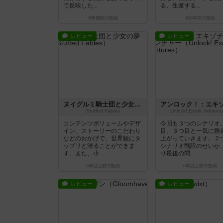
で反映した...
る、生産する...
6年弱前
の投稿
約6年前
の投稿
レビュー
レビュー
ヌイグルミ騎士団と少女の夢
Stuffed Fables
Unlock! Exotic Adventu
コンテンツボリュームやデザ
今回も３つのシナリオ
イン、ストーリーのこだわり
目、３つ目と一気に難
などのおかげで、世界観にタ
上がっていきます。２
ップリと浸ることができま
シナリオ翻訳のせいか
す。また、小...
り最後の問...
6年以上前
の投稿
6年以上前
の投稿
レビュー
レビュー