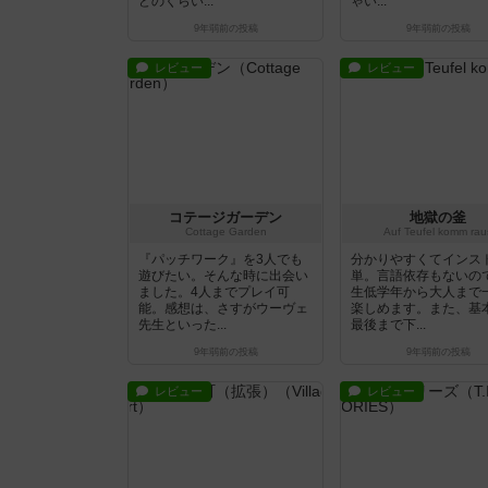
どのくらい...
ゃい...
9年弱前
の投稿
9年弱前
の投稿
レビュー
レビュー
コテージガーデン
地獄の釜
Cottage Garden
Auf Teufel komm rau
『パッチワーク』を3人でも
分かりやすくてインス
遊びたい。そんな時に出会い
単。言語依存もないの
ました。4人までプレイ可
生低学年から大人まで
能。感想は、さすがウーヴェ
楽しめます。また、基
先生といった...
最後まで下...
9年弱前
の投稿
9年弱前
の投稿
レビュー
レビュー