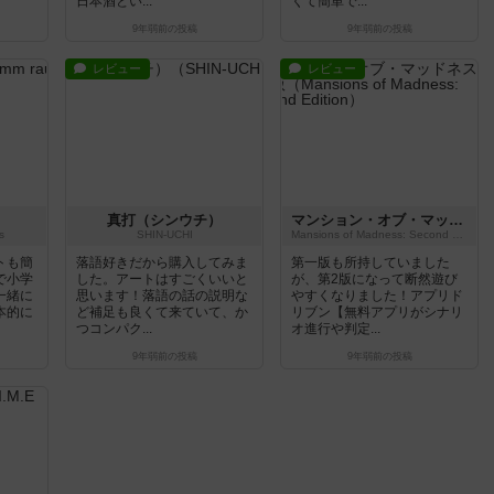
日本酒とい...
くて簡単で...
9年弱前
の投稿
9年弱前
の投稿
レビュー
レビュー
真打（シンウチ）
マンション・オブ・マッドネス：第2版
s
SHIN-UCHI
Mansions of Madness: Second Edition
トも簡
落語好きだから購入してみま
第一版も所持していました
で小学
した。アートはすごくいいと
が、第2版になって断然遊び
一緒に
思います！落語の話の説明な
やすくなりました！アプリド
本的に
ど補足も良くて来ていて、か
リブン【無料アプリがシナリ
つコンパク...
オ進行や判定...
9年弱前
の投稿
9年弱前
の投稿