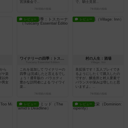
宮演奏会で...
で、騎士見習...
7年弱前
の投稿
7年弱前
の投稿
レビュー
レビュー
ワイナリーの四季：トスカーナ（拡張）
村の人生：酒場
Tuscany Essential Edition
Village: Inn
生から
これを追加して ワイナリーの
良拡張です！五人プレイでき
ガヤ楽
四季 は完成したと言えるでし
るようにしたくて購入したの
夏以外
ょう！通常版の バラエティ
ですが、醸造所と村人要素で
や男女
豊かな訪問者による ワイワイ
バランスや深みは増したと思
楽...
いますよ。...
7年弱前
の投稿
7年弱前
の投稿
レビュー
レビュー