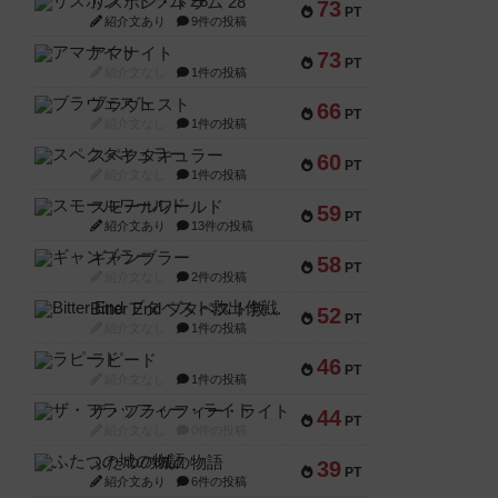
リスボン・トラム 28
73
PT
紹介文あり
9件の投稿
アマナイト
73
PT
紹介文なし
1件の投稿
ブラヴェスト
66
PT
紹介文なし
1件の投稿
スペクタキュラー
60
PT
紹介文なし
1件の投稿
スモールワールド
59
PT
紹介文あり
13件の投稿
ギャンブラー
58
PT
紹介文なし
2件の投稿
Bitter End ブタペスト救出作戦
52
PT
紹介文なし
1件の投稿
ラピード
46
PT
紹介文なし
1件の投稿
ザ・フラッフィー・ライト
44
PT
紹介文なし
0件の投稿
ふたつの城の物語
39
PT
紹介文あり
6件の投稿