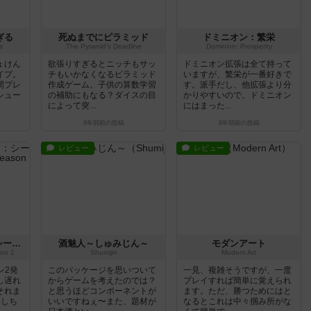
ぎる
死ぬまでにピラミッド
ドミニオン：繁栄
s
The Pyramid’s Deadline
Dominion: Prosperity
ょけん
欲張りすぎるとニッチもサッ
ドミニオン拡張は全て持って
イプ。
チもいかなくなるピラミッド
いますが、繁栄が一番好きで
間プレ
作成ゲーム。子供の算数学習
す。派手だし、他拡張より分
シュー
の補助にもなる？ダイスの目
かりやすいので。ドミニオン
によって突...
にはまった...
9年弱前
の投稿
9年弱前
の投稿
レビュー
レビュー
パンデミック・レガシー：シーズン1
酒魅人～しゅみじん～
モダンアート
on 1
Shumijin
Modern Art
ン2発
このパッケージを思いついて
一見、複雑そうですが、一度
し遅れ
からゲームを考えたのでは？
プレイすれば簡単に覚えられ
それま
と思うほどコンポーネントが
ます。ただ、勝つためにはと
イしち
いいですねぇ〜また、題材が
なるとこれは中々掴み所がな