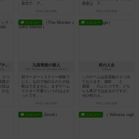
形式で、ア...
易度は ア...
6年以上前
の投稿
6年以上前
の投稿
レビュー
レビュー
アンロック！：エキゾチック・アドベンチャー
九頭竜館の殺人
村の人生
res
The Murder at Cthulhu Manor
Village
。２つ
初マーダーミステリー体験で
このゲームは拡張版が２つ出
易度が
した。なので他のものとの比
ております。港町 と
つ目は
較はできません。まずゲーム
酒場 のふたつです。どち
、かな
マスター不要というのはよか
らも希少ではあるのですが、
ったです。...
ぜひ村の人...
6年以上前
の投稿
6年以上前
の投稿
レビュー
レビュー