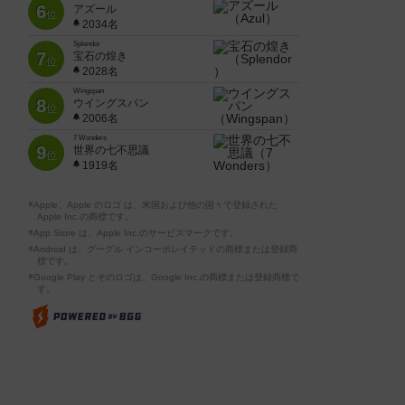
6
アズール
位
2034名
Splendor
7
宝石の煌き
位
2028名
Wingspan
8
ウイングスパン
位
2006名
7 Wonders
9
世界の七不思議
位
1919名
※Apple、Apple のロゴ は、米国および他の国々で登録された
Apple Inc.の商標です。
※App Store は、Apple Inc.のサービスマークです。
※Android は、グーグル インコーポレイテッドの商標または登録商
標です。
※Google Play とそのロゴは、Google Inc.の商標または登録商標で
す。