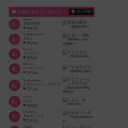
お気に入りランキング
トップ50
Splendor
1
宝石の煌き
位
4041名
Die Siedler von Catan
2
カタン
位
3616名
Dominion
3
ドミニオン
位
2529名
Battle Line
4
バトルライン
位
2378名
Terraforming Mars
5
テラフォーミングマーズ
位
2371名
6 nimmt!
6
ニムト
位
2202名
Carcassonne
7
カルカソンヌ
位
2191名
Wingspan