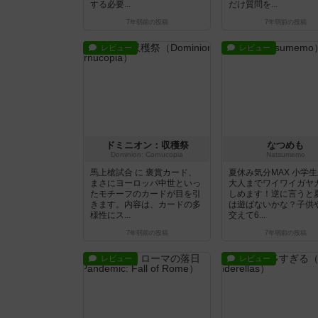
する必要...
だけ質問を...
7年弱前
の投稿
7年弱前
の投稿
レビュー
レビュー
ドミニオン：収穫祭
なつめも
Dominion: Cornucopia
Natsumemo
馬上槍試合 に 褒賞カード、
夏休み気分MAX 小学
まさにヨーロッパ中世といっ
大人までワイワイガヤ
たモチーフのカードが目を引
しめます！逆に言うと
きます。内容は、カードの多
は遊ばないかな？子供
様性にス...
交えて6...
7年弱前
の投稿
7年弱前
の投稿
レビュー
レビュー