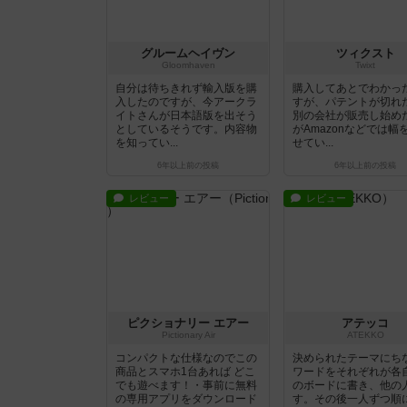
グルームヘイヴン
ツィクスト
Gloomhaven
Twixt
自分は待ちきれず輸入版を購
購入してあとでわかっ
入したのですが、今アークラ
すが、パテントが切れ
イトさんが日本語版を出そう
別の会社が販売し始め
としているそうです。内容物
がAmazonなどでは幅
を知ってい...
せてい...
6年以上前
の投稿
6年以上前
の投稿
レビュー
レビュー
ピクショナリー エアー
アテッコ
Pictionary Air
ATEKKO
コンパクトな仕様なのでこの
決められたテーマにち
商品とスマホ1台あれば どこ
ワードをそれぞれが各
でも遊べます！・事前に無料
のボードに書き、他の
の専用アプリをダウンロード
す。その後一人ずつ順