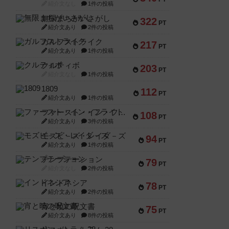
紹介文なし
1件の投稿
無限まちがいさがし
322
PT
紹介文あり
2件の投稿
ガルフストライク
217
PT
紹介文あり
1件の投稿
クルティボ
203
PT
紹介文なし
1件の投稿
1809
112
PT
紹介文あり
1件の投稿
ファースト・イン・フライト
108
PT
紹介文あり
3件の投稿
モズビ－ズ・レイダ－ズ
94
PT
紹介文あり
1件の投稿
テンプテーション
79
PT
紹介文なし
2件の投稿
インドネシア
78
PT
紹介文あり
2件の投稿
宵と暁の呪文書
75
PT
紹介文あり
8件の投稿