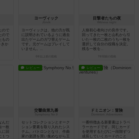
ヨーヴィック
目撃者たちの夜
Jórvík
Witness night
たので
ヨーヴィックは、他の方が既
人狼初心者向けの良作です。
たので
に説明されているように過去
回ってきた一枚と山札から引
たもの
出たゲームのガワ替えゲーム
いた一枚の二枚のうち一枚を
をきか
です。元ゲームはプレイして
選択して自分の役職を決定。
いません。...
残る一枚を...
6年以上前
の投稿
7年弱前
の投稿
レビュー
レビュー
交響曲第九番
ドミニオン：冒険
Symphony No.9
Dominion: Adventures
なんだ
セットコレクションとオーク
一番特徴ある新要素はトラベ
自一枚
ション要素を取り入れたシス
ラーカードです。同じカード
人に回
テム。パトロンとなり、作曲
を使用するたびに一段階ずつ
に１つ
家の楽譜を買い集めながら王
成長していくカードのこと