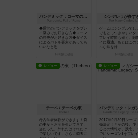
パンデミック：ローマの落日
シンデレラが多す
Pandemic: Fall of Rome
Too Many Cinderella
◆通常のパンデミックをプレ
ゲームはシンプルでし
イ済みでお好きな方◆ローマ
でもとっつきやすいタ
の歴史がお好きな方◆ダイス
プレイ時間も短く、隙
によるバトル要素があっても
イに最適。あとはこの
いいなと思...
ルな絵を好...
7年弱前
の投稿
9年弱前
の投稿
レビュー
レビュー
テーベ / テーベの東
Thebes
Pandemic Legacy: Seas
考古学者体験ができます！袋
2017年9月30日シーズ
の中からお宝を引いてきて、
売決定！＊その後、少
当たった、外れたはそれだけ
るとの情報が。残念。
で楽しいです。さらに調査に
でにシーズン1をプレ