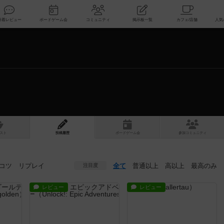
索
新着レビュー
ボードゲーム会
コミュニティ
掲示板一覧
スト
投稿履歴
ボ
ー
ドゲ
ーム
会
参加
コミュニティ
コツ
リプレイ
全て
普通以上
高以上
最高のみ
注目度
レビュー
レビュー