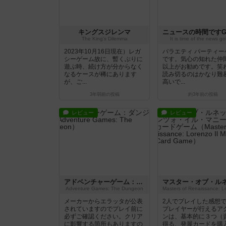
キングスジレンマ
The King's Dilemma
It is time of the news g
2023年10月16日現在）レガ
バラエティ パーティー
シーゲーム故に、暫くぶりに
です。気心の知れた仲間
遊ぶ時、続け方が分からなく
以上がお勧めです。笑
なるケースが稀にあります
読み切るのはかなり難
が、ご...
高いで...
3年弱前
の投稿
約3年前
の投稿
レビュー
レビュー
アドベンチャーゲーム：ダンジョン
Adventure Games: The Dungeon
メーカーからエラッタが公表
2人でプレイした感想
されていますのでプレイ前に
プレイヤーが行えるア
必ずご確認ください。クリア
ンは、基本的に３つ（
に影響する箇所もありますの
得る、発展カードを購