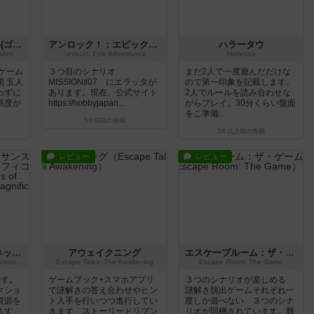
ニュースの時間ですG(ゴールデン)
アンロック！：エピックアドベンチャー
ハラータウ
olden
Unlock!: Epic Adventures
Hallertau
ゲーム
３つ目のシナリオ
まだ2人で一度遊んだだけな
 五人
MISSION♯07 にエラッタが
ので第一印象を記載します。
わずに
あります。現在、公式サイト
2人でルールを読み合わせな
易度が
https://hobbyjapan...
がらプレイ。30分くらい盤面
をこ準備...
5年弱前
の投稿
5年以上前
の投稿
レビュー
レビュー
マスター・オブ・ルネッサンス：ロレンツォ・イル・マニーフィコ－ザ・カードゲーム
アウェイクニング
エスケープルーム：ザ・ゲーム
Masters of Renaissance: Lorenzo Il Magnifico – The Card Game
Escape Tales: The Awakening
Escape Room: The Game
です。
ゲームブック+スマホアプリ
３つのシナリオが楽しめる
クショ
で謎解きの答え合わせやヒン
謎解き脱出ゲームそれぞれ一
資源を
ト入手を行いつつ進行してい
度しか遊べない ３つのシナ
入す
きます。ストーリードリブン
リオが同梱されています。難