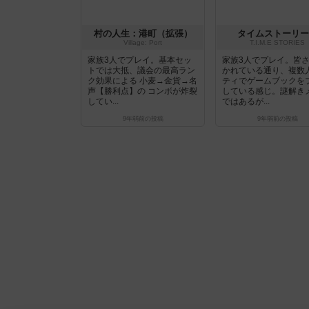
村の人生：港町（拡張）
タイムストーリー
Village: Port
T.I.M.E STORIES
家族3人でプレイ。基本セッ
家族3人でプレイ。皆
トでは大抵、議会の最高ラン
かれている通り、複数
ク効果による 小麦→金貨→名
ティでゲームブックを
声【勝利点】の コンボが炸裂
している感じ。謎解き
してい...
ではあるが...
9年弱前
の投稿
9年弱前
の投稿