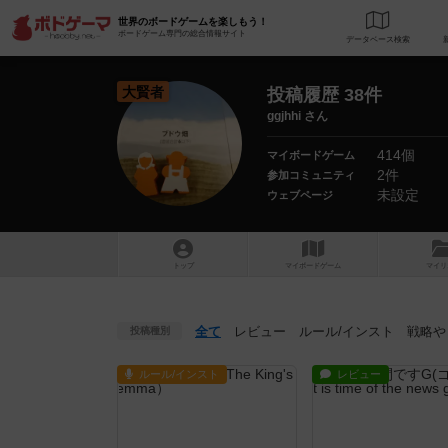
世界のボードゲームを楽しもう！
ボードゲーム専門の総合情報サイト
データベース
検
大賢者
投稿履歴 38件
ggjhhi さん
414個
マイボードゲーム
2件
参加コミュニティ
未設定
ウェブページ
トップ
マイボードゲーム
マイリ
全て
レビュー
ルール
/インスト
戦略
や
投稿種別
ルール/インスト
レビュー