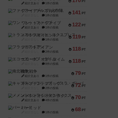
170
PT
紹介文あり
1件の投稿
ファイアー・ブルズ / 火牛陣
141
PT
紹介文なし
1件の投稿
ワン・トゥ・ファイブ
122
PT
紹介文あり
1件の投稿
トランスオリエント・エクスプレス
119
PT
紹介文なし
1件の投稿
フラットアイアン
118
PT
紹介文なし
2件の投稿
エコーズ・オブ・タイム
118
PT
紹介文なし
8件の投稿
南北戦争
79
PT
紹介文あり
1件の投稿
キャプテン・フリップ：イスラ・ボンバ
72
PT
紹介文なし
2件の投稿
メメントオンラインタクティクス
70
PT
紹介文あり
4件の投稿
パーミッド
68
PT
紹介文なし
1件の投稿