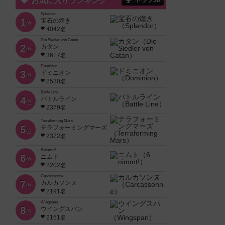
お気に入りランキング
トップ50
Splendor
1
宝石の煌き
位
4042名
Die Siedler von Catan
2
カタン
位
3617名
Dominion
3
ドミニオン
位
2530名
Battle Line
4
バトルライン
位
2379名
Terraforming Mars
5
テラフォーミングマーズ
位
2372名
6 nimmt!
6
ニムト
位
2202名
Carcassonne
7
カルカソンヌ
位
2191名
Wingspan
8
ウイングスパン
位
2151名