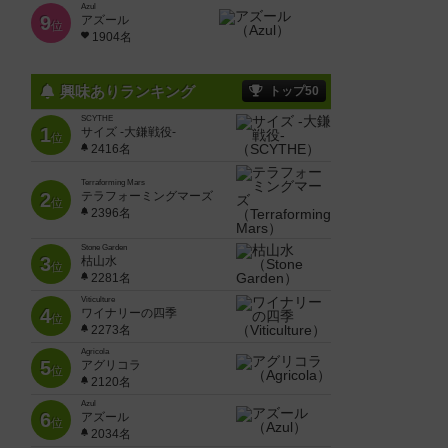
Azul
9
アズール
位
1904名
興味ありランキング
トップ50
SCYTHE
1
サイズ -大鎌戦役-
位
2416名
Terraforming Mars
2
テラフォーミングマーズ
位
2396名
Stone Garden
3
枯山水
位
2281名
Viticulture
4
ワイナリーの四季
位
2273名
Agricola
5
アグリコラ
位
2120名
Azul
6
アズール
位
2034名