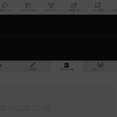
索
新着レビュー
ボードゲーム会
コミュニティ
掲示板一覧
スト
投稿履歴
ボ
ー
ドゲ
ーム
会
参加
コミュニティ
公開コミュニティのボードゲーム会）
たボードゲーム会がないユーザーです