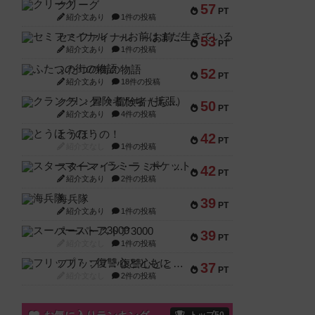
クリーグ
57
PT
紹介文あり
1件の投稿
セミファイナル ～お前はまだ生きている～
53
PT
紹介文あり
1件の投稿
ふたつの街の物語
52
PT
紹介文あり
18件の投稿
クランク! ：冒険者たち（拡張）
50
PT
紹介文あり
4件の投稿
とうほうの！
42
PT
紹介文なし
1件の投稿
スターマイン・ラミー ポケット
42
PT
紹介文あり
2件の投稿
海兵隊
39
PT
紹介文あり
1件の投稿
スーパーストア3000
39
PT
紹介文なし
1件の投稿
フリップ７：復讐心とともに
37
PT
紹介文なし
2件の投稿