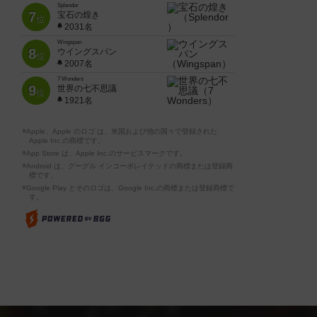
Splendor
7
宝石の煌き
位
2031名
Wingspan
8
ウイングスパン
位
2007名
7 Wonders
9
世界の七不思議
位
1921名
※Apple、Apple のロゴ は、米国および他の国々で登録された
Apple Inc.の商標です。
※App Store は、Apple Inc.のサービスマークです。
※Android は、グーグル インコーポレイテッドの商標または登録商
標です。
※Google Play とそのロゴは、Google Inc.の商標または登録商標で
す。