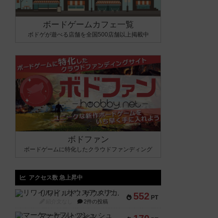
ボードゲームカフェ一覧
ボドゲが遊べる店舗を全国500店舗以上掲載中
ボドファン
ボードゲームに特化したクラウドファンディング
アクセス数 急上昇中
リワイルド：サウスアメリカ
552
PT
紹介文なし
2件の投稿
マーケットフレッシュ