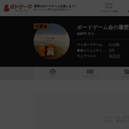
世界のボードゲームを楽しもう！
ボードゲーム専門の総合情報サイト
データベース
検
大賢者
ボードゲーム会の履歴
ggjhhi さん
414個
マイボードゲーム
2件
参加コミュニティ
未設定
ウェブページ
トップ
マイボードゲーム
マイリ
クローズ会（非
のみか、参加し