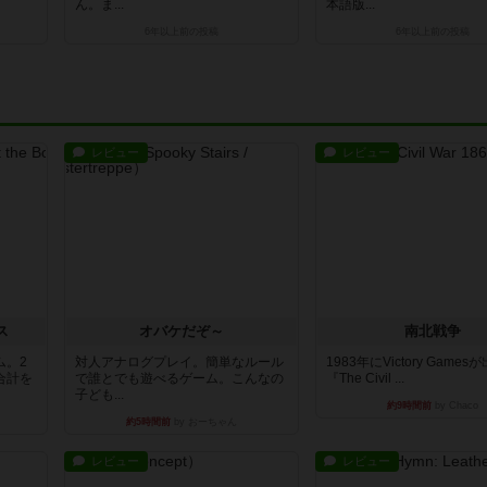
ん。ま...
本語版...
6年以上前
の投稿
6年以上前
の投稿
レビュー
レビュー
ス
オバケだぞ～
南北戦争
ム。2
対人アナログプレイ。簡単なルール
1983年にVictory Game
合計を
で誰とでも遊べるゲーム。こんなの
『The Civil ...
子ども...
約9時間前
by Chaco
約5時間前
by おーちゃん
レビュー
レビュー