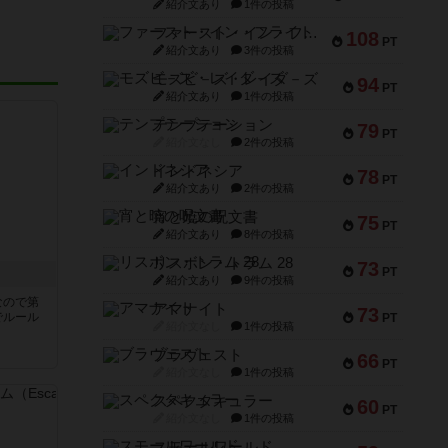
紹介文あり
1件の投稿
ファースト・イン・フライト
108
PT
紹介文あり
3件の投稿
モズビ－ズ・レイダ－ズ
94
PT
紹介文あり
1件の投稿
テンプテーション
79
PT
紹介文なし
2件の投稿
インドネシア
78
PT
紹介文あり
2件の投稿
宵と暁の呪文書
75
PT
紹介文あり
8件の投稿
リスボン・トラム 28
73
PT
紹介文あり
9件の投稿
なので第
アマナイト
73
でルール
PT
紹介文なし
1件の投稿
ブラヴェスト
66
PT
紹介文なし
1件の投稿
スペクタキュラー
60
PT
紹介文なし
1件の投稿
スモールワールド