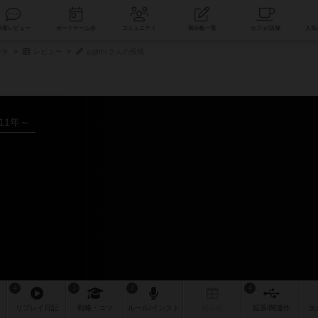
索
新着レビュー
ボードゲーム会
コミュニティ
掲示板一覧
ータ
レビュー
ggjhhi さんの投稿
011年～
4
1
2
4
リプレイ
日記
戦略
・コツ
ルール
/インスト
掲示板
拡張/関連
作
次