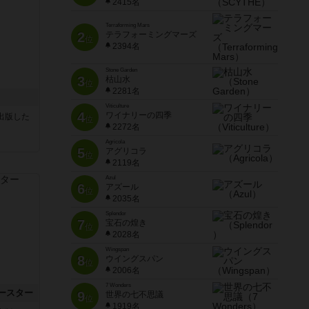
2415名
Terraforming Mars
2
テラフォーミングマーズ
位
2394名
Stone Garden
3
枯山水
位
2281名
Viticulture
4
ワイナリーの四季
sが出版した
位
2272名
Agricola
5
アグリコラ
位
2119名
Azul
6
アズール
位
2035名
Splendor
7
宝石の煌き
位
2028名
Wingspan
8
ウイングスパン
位
2006名
7 Wonders
ースター
9
世界の七不思議
位
1919名