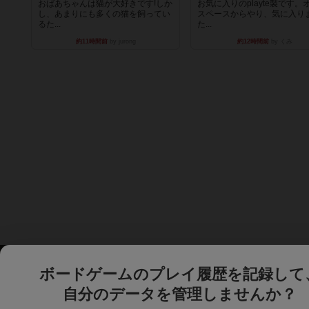
おばあちゃんは猫が大好きです!しか
お気に入りのplayte製です。
し、あまりにも多くの猫を飼ってい
スペースからやり、気に入り
るた...
た...
約11時間前
by jurong
約12時間前
by くみ
ボードゲームのプレイ履歴を記録して
自分のデータを管理しませんか？