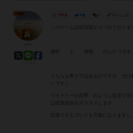
大賢者
706名
4名
0
6年以上前
このゲームは拡張版が２つ出ておりま
ggjhhi
港町 と 酒場 のふたつです
シェアする
どちらも希少ではあるのですが、ぜひ
いです！
ワイナリーの四季 のように拡張で完
は拡張追加をオススメします。
拡張で５人プレイも可能になりますし