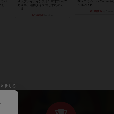
オラパ
４人プレイ。インスト1時間プレイ2
1987年にVictory Game
まし
時間半。結構ダイス運と手札のカー
『Silver Sta...
ド運...
約13時間前
by Chaco
約13時間前
by oliber
閉じる
、