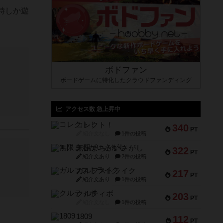
時しか遊
ボドファン
ボードゲームに特化したクラウドファンディング
アクセス数 急上昇中
コレクト！
340
PT
紹介文なし
1件の投稿
無限まちがいさがし
322
PT
紹介文あり
2件の投稿
ガルフストライク
217
PT
紹介文あり
1件の投稿
クルティボ
203
PT
紹介文なし
1件の投稿
1809
112
PT