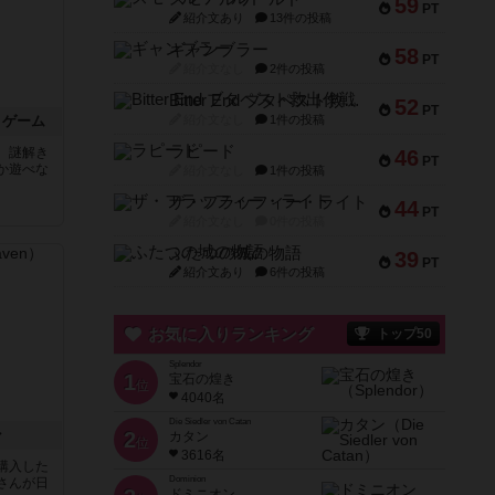
59
PT
紹介文あり
13件の投稿
ギャンブラー
58
PT
紹介文なし
2件の投稿
Bitter End ブタペスト救出作戦
52
PT
・ゲーム
紹介文なし
1件の投稿
ラピード
 謎解き
46
PT
か遊べな
紹介文なし
1件の投稿
ザ・フラッフィー・ライト
44
PT
紹介文なし
0件の投稿
ふたつの城の物語
39
PT
紹介文あり
6件の投稿
お気に入りランキング
トップ50
Splendor
1
宝石の煌き
位
4040名
Die Siedler von Catan
ン
2
カタン
位
3616名
購入した
Dominion
さんが日
ドミニオン