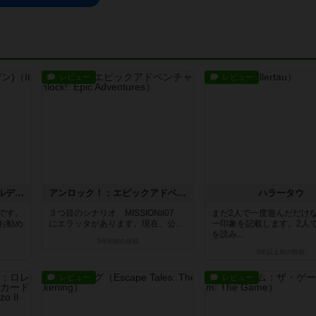
レビュー
レビュー
ニュースの時間ですG(ゴールデン)
アンロック！：エピックアドベンチャー
ハラータウ
です。
３つ目のシナリオ MISSION♯07
まだ2人で一度遊んだだけ
お勧め
にエラッタがあります。現在、公...
一印象を記載します。2人
を読み...
5年弱前
の投稿
5年以上前
の投稿
レビュー
レビュー