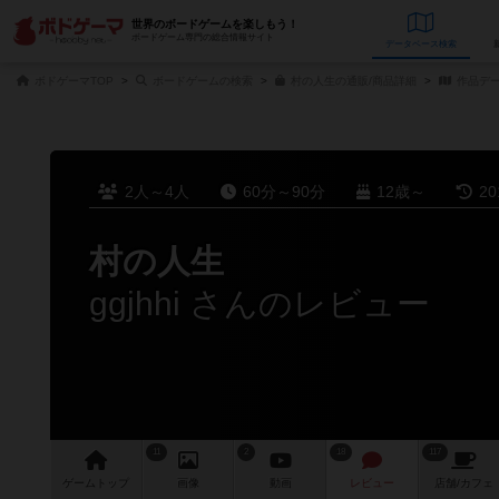
世界のボードゲームを楽しもう！
ボードゲーム専門の総合情報サイト
データベース
検
ボドゲーマTOP
ボードゲームの検索
村の人生の通販/商品詳細
作品デ
2人～4人
60分～90分
12歳～
2
村の人生
ggjhhi さんのレビュー
11
2
18
117
ゲーム
トップ
画像
動画
レビュー
店舗/
カフェ