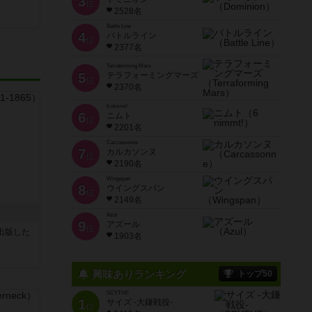
3
位
2528名
Battle Line
4
バトルライン
位
2377名
Terraforming Mars
5
テラフォーミングマーズ
位
2370名
6 nimmt!
6
ニムト
位
2201名
Carcassonne
7
カルカソンヌ
位
2190名
Wingspan
8
ウイングスパン
位
2149名
Azul
9
アズール
位
sが出版した
1903名
興味ありランキング
トップ50
SCYTHE
1
サイズ -大鎌戦役-
位