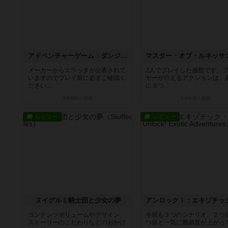
アドベンチャーゲーム：ダンジョン
メーカーからエラッタが公表されて
2人でプレイした感想です。
いますのでプレイ前に必ずご確認く
ヤーが行えるアクションは、
ださい...
に３つ...
6年弱前
の投稿
約6年前
の投稿
レビュー
レビュー
ヌイグルミ騎士団と少女の夢
コンテンツボリュームやデザイン、
今回も３つのシナリオ。２つ
ストーリーのこだわりなどのおかげ
つ目と一気に難易度が上がっ