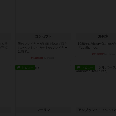
コンセプト
海兵隊
かを決
親のプレイヤーがお題を決めて限ら
1988年にVictory Game
が得点
れたヒントの中から他のプレイヤー
『Leathernec...
に当て...
約11時間前
by Chaco
約11時間前
by mob567
レビュー
レビュー
マーリン
アンブッシュ！：シルバ