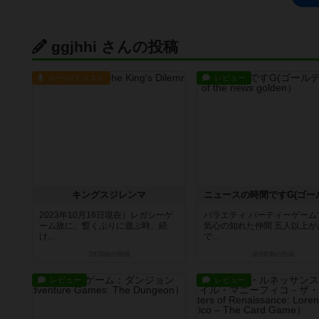
ggjhhi さんの投稿
ルール/インスト
レビュー
キングスジレンマ
2023年10月16日現在）レガシーゲ
バラエティ パーティーゲーム
ーム故に、暫くぶりに遊ぶ時、続
気心の知れた仲間 五人以上が
け...
で...
3年弱前
の投稿
約3年前
の投稿
レビュー
レビュー