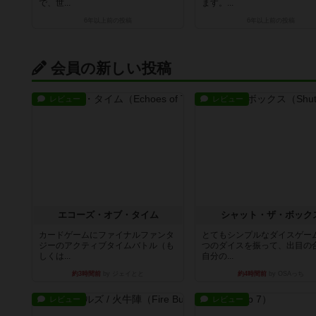
で、世...
ます。...
6年以上前
の投稿
6年以上前
の投稿
会員の新しい投稿
レビュー
レビュー
エコーズ・オブ・タイム
シャット・ザ・ボック
カードゲームにファイナルファンタ
とてもシンプルなダイスゲー
ジーのアクティブタイムバトル（も
つのダイスを振って、出目の
しくは...
自分の...
約3時間前
by ジェイとと
約4時間前
by OSAっち
レビュー
レビュー