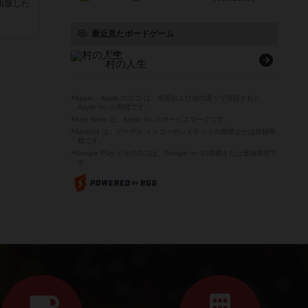
sが出版した
最近見たボードゲーム
Village
村の人生
※Apple、Apple のロゴ は、米国および他の国々で登録された
Apple Inc.の商標です。
※App Store は、Apple Inc.のサービスマークです。
※Android は、グーグル インコーポレイテッドの商標または登録商
標です。
※Google Play とそのロゴは、Google Inc.の商標または登録商標で
す。