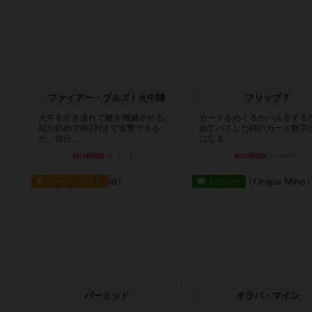
ファイアー・ブルズ / 火牛陣
フリップ７
火牛を引き連れて敵を殲滅させる。
カードをめくるかパスをする
縦か斜めで前2列まで攻撃できる
めてパスした時のカード数字
が、自分...
になる...
約11時間前
by うらまこ
約11時間前
by mob567
ルール/インスト
レビュー
パーミッド
オラパ・マイン