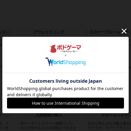
マスター・オブ・ルネッサンス：ロレンツォ・イル・マニーフィコ－ザ・カードゲーム
アウェイクニング
エスケープルーム：ザ
プレイ
ゲームブック+スマホアプリで謎解
３つのシナリオが楽しめる
基本的
きの答え合わせやヒント入手を行い
脱出ゲームそれぞれ一度し
つつ進...
い ３...
6年以上前
の投稿
6年以上前
の投稿
レビュー
レビュー
アンロック！：エキゾチック・アドベンチャー
九頭竜館の殺人
グルームヘイヴ
目、３
初マーダーミステリー体験でした。
自分は待ちきれず輸入版を
ていき
なので他のものとの比較はできませ
のですが、今アークライト