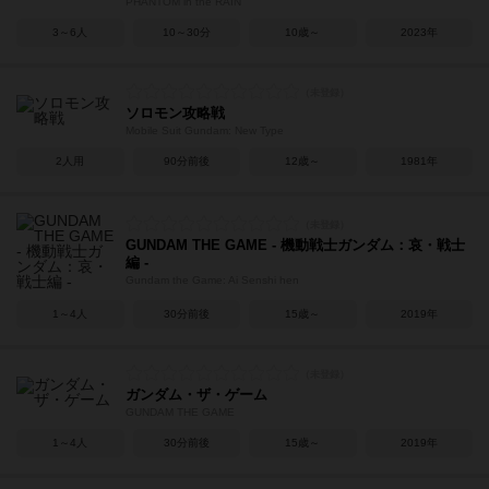
PHANTOM in the RAIN
3～6人
10～30分
10歳～
2023年
ソロモン攻略戦
Mobile Suit Gundam: New Type
2人用
90分前後
12歳～
1981年
GUNDAM THE GAME - 機動戦士ガンダム：哀・戦士
編 -
Gundam the Game: Ai Senshi hen
1～4人
30分前後
15歳～
2019年
ガンダム・ザ・ゲーム
GUNDAM THE GAME
1～4人
30分前後
15歳～
2019年