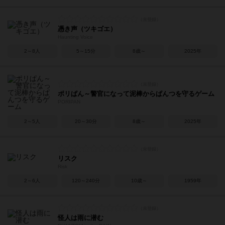
憑き声（ツキゴエ）
Haunting Voice
2～8人
5～15分
8歳～
2025年
ポリぱん～警官になって泥棒からぱんつを守るゲーム
PORIPAN
2～5人
20～30分
8歳～
2025年
リスク
Risk
2～6人
120～240分
10歳～
1959年
怪人は雨に潜む