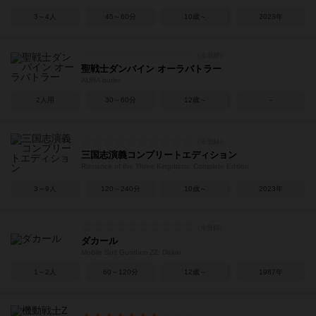
3～4人
45～60分
10歳～
2023年
聖戦士ダンバイン オーラバトラー
AURA butler
2人用
30～60分
12歳～
－
三国志演義コンプリートエディション
Romance of the Three Kingdoms: Complete Edition
3～9人
120～240分
10歳～
2023年
ダカール
Mobile Suit Gundam ZZ: Dakar
1～2人
60～120分
12歳～
1987年