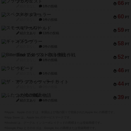
ブラヴェスト
66
PT
紹介文なし
1件の投稿
スペクタキュラー
60
PT
紹介文なし
1件の投稿
スモールワールド
59
PT
紹介文あり
13件の投稿
ギャンブラー
58
PT
紹介文なし
2件の投稿
Bitter End ブタペスト救出作戦
52
PT
紹介文なし
1件の投稿
ラピード
46
PT
紹介文なし
1件の投稿
ザ・フラッフィー・ライト
44
PT
紹介文なし
0件の投稿
ふたつの城の物語
39
PT
紹介文あり
6件の投稿
※Apple、Apple のロゴ は、米国および他の国々で登録されたApple Inc.の商標です。
※App Store は、Apple Inc.のサービスマークです。
※Android は、グーグル インコーポレイテッドの商標または登録商標です。
※Google Play とそのロゴは、Google Inc.の商標または登録商標です。