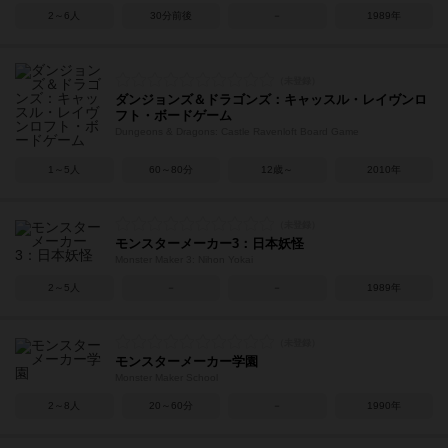
2～6人
30分前後
－
1989年
ダンジョンズ＆ドラゴンズ：キャッスル・レイヴンロ
フト・ボードゲーム
Dungeons & Dragons: Castle Ravenloft Board Game
1～5人
60～80分
12歳～
2010年
モンスターメーカー3：日本妖怪
Monster Maker 3: Nihon Yokai
2～5人
－
－
1989年
モンスターメーカー学園
Monster Maker School
2～8人
20～60分
－
1990年