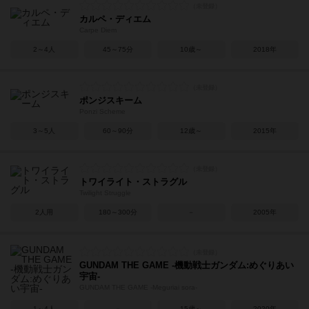
カルペ・ディエム
Carpe Diem
2～4人
45～75分
10歳～
2018年
ポンジスキーム
Ponzi Scheme
3～5人
60～90分
12歳～
2015年
トワイライト・ストラグル
Twilight Struggle
2人用
180～300分
－
2005年
GUNDAM THE GAME -機動戦士ガンダム:めぐりあい
宇宙-
GUNDAM THE GAME -Meguriai sora-
1～4人
－
15歳～
2020年