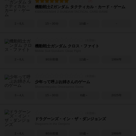
機動戦士Zガンダム タクティカル・カード・ゲーム
KIDOUSENSHI Z GUNDAM TACTICAL CARD GAME
2～6人
15～30分
10歳～
－
機動戦士ガンダム クロス・ファイト
Mobile Suit Gundam: Close Fight
2～6人
90分前後
12歳～
1984年
少年って呼ぶお姉さんのゲーム
Shonentteyobu Oneesanno Game
3～4人
15～30分
8歳～
2025年
ドラグーンズ・イン・ザ・ダンジョンズ
Dragoons in the Donjons
2～6人
90分前後
10歳～
1989年