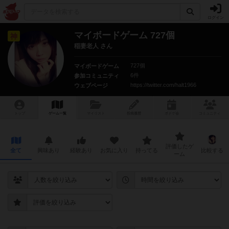
ログイン
マイボードゲーム 727個
神
稲妻老人 さん
727個
マイボードゲーム
6件
参加コミュニティ
https://twitter.com/halt1966
ウェブページ
トップ
ゲーム一覧
マイリスト
投稿履歴
ボ
ドゲ
会
コミュニティ
評価したゲ
全て
興味あり
経験あり
お気に入り
持ってる
比較する
ーム