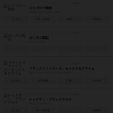
ジャブロー戦役
Mobile Suit Gundam: Jabro
2～4人
60～120分
15歳～
1986年
ガンダム戦記
Gundam senki
－
－
－
－
ブラックストーリーズ：セックス＆クライム
Black Stories: Sex and Crime Edition
2～15人
20分前後
17歳～
2012年
レッドサン・ブラッククロス
Red sun black cross
2～5人
60～4800分
－
1985年