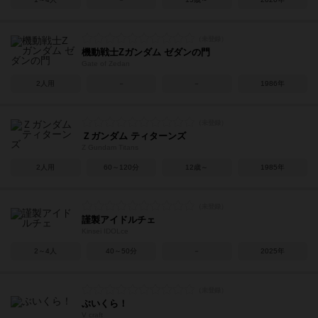
機動戦士Zガンダム ゼダンの門
Gate of Zedan
2人用
－
－
1986年
Ｚガンダム ティターンズ
Z Gundam Titans
2人用
60～120分
12歳～
1985年
謹製アイドルチェ
Kinsei IDOLce
2～4人
40～50分
－
2025年
ぶいくら！
V craft