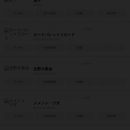
迷子
MAIGO
2～4人
10～20分
10歳～
2023年
カードバレットリロード
Card Bullet Re:load
2～4人
10分前後
10歳～
－
北野大茶会
Kitano Daichakai
3～4人
20分前後
14歳～
－
メメント・ヅダ
Memento Zhdah
3～5人
15分前後
13歳～
2025年