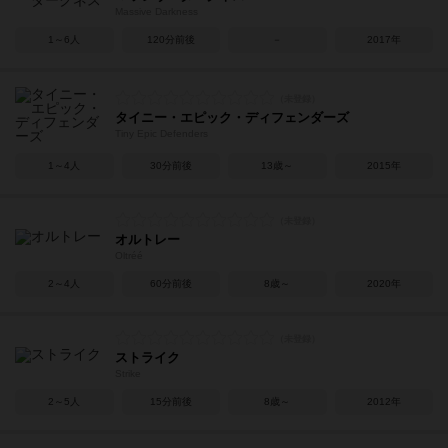
Massive Darkness
1～6人
120分前後
－
2017年
タイニー・エピック・ディフェンダーズ
Tiny Epic Defenders
1～4人
30分前後
13歳～
2015年
オルトレー
Oltréé
2～4人
60分前後
8歳～
2020年
ストライク
Strike
2～5人
15分前後
8歳～
2012年