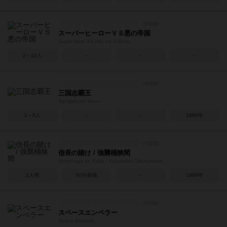
スーパーヒーローＶＳ悪の帝国
Super Hero VS Aku no Teikoku
2～10人
－
－
－
三国志覇王
Sangokushi Haou
2～5人
－
－
1989年
信長の賭け / 強襲桶狭間
Nobunaga no Kake / Kyousyuu Okehazama
2人用
60分前後
－
1989年
スペースエンペラー
Space Emperor