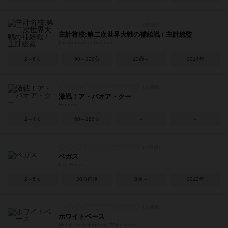
主計将校:第二次世界大戦の補給戦 / 主計総監
Quartermaster General
2～6人
90～120分
12歳～
2014年
激戦！ア・バオア・クー
Fortress
2～4人
60～180分
－
－
ベガス
Las Vegas
2～5人
30分前後
8歳～
2012年
ホワイトベース
Mobile Suit Gundam: White Base