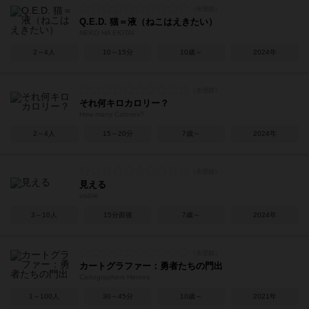
Q.E.D. 猫＝液（ねこはえきたい）
NEKO HA EKITAI
2～4人
10～15分
10歳～
2024年
それ何キロカロリー？
How many Calories?
2～4人
15～20分
7歳～
2024年
見える
visible
3～10人
15分前後
7歳～
2024年
カートグラファー：勇者たちの門出
Cartographers Heroes
1～100人
30～45分
10歳～
2021年