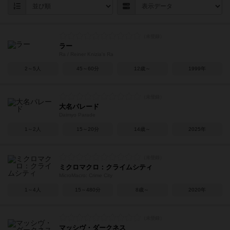
ラー
Ra / Reiner Knizia's Ra
2～5人
45～60分
12歳～
1999年
大名パレード
Daimyo Parade
1～2人
15～20分
14歳～
2025年
ミクロマクロ：クライムシティ
MicroMacro: Crime City
1～4人
15～480分
8歳～
2020年
マッシヴ・ダークネス