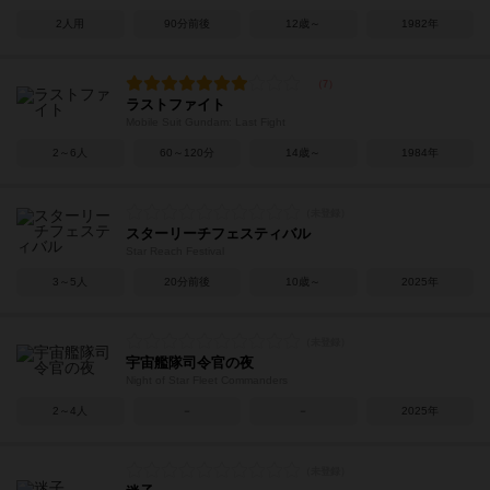
2人用
90分前後
12歳～
1982年
ラストファイト
Mobile Suit Gundam: Last Fight
2～6人
60～120分
14歳～
1984年
スターリーチフェスティバル
Star Reach Festival
3～5人
20分前後
10歳～
2025年
宇宙艦隊司令官の夜
Night of Star Fleet Commanders
2～4人
－
－
2025年