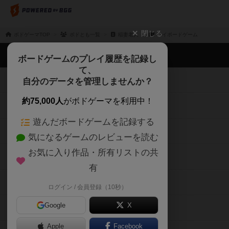
閉じる
ボドゲーマTOP
ボドとも一覧
稲妻老人
マイボードゲーム
ボドゲーマTOP
ボードゲームのプレイ履歴を記録し
て、
ボードゲームを検索する
自分のデータを管理しませんか？
約75,000人
がボドゲーマを利用中！
ボードゲームの新着レビュー
遊んだボードゲームを記録する
ボードゲーム会情報
気になるゲームのレビューを読む
お気に入り作品・所有リストの共
メカニクス特集
有
掲示板・トピックス
ログイン / 会員登録（10秒）
Google
X
ボドとも・会員一覧
Apple
Facebook