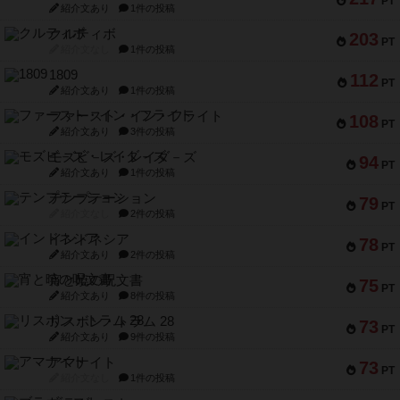
PT
紹介文あり
1件の投稿
クルティボ
203
PT
紹介文なし
1件の投稿
1809
112
PT
紹介文あり
1件の投稿
ファースト・イン・フライト
108
PT
紹介文あり
3件の投稿
モズビ－ズ・レイダ－ズ
94
PT
紹介文あり
1件の投稿
テンプテーション
79
PT
紹介文なし
2件の投稿
インドネシア
78
PT
紹介文あり
2件の投稿
宵と暁の呪文書
75
PT
紹介文あり
8件の投稿
リスボン・トラム 28
73
PT
紹介文あり
9件の投稿
アマナイト
73
PT
紹介文なし
1件の投稿