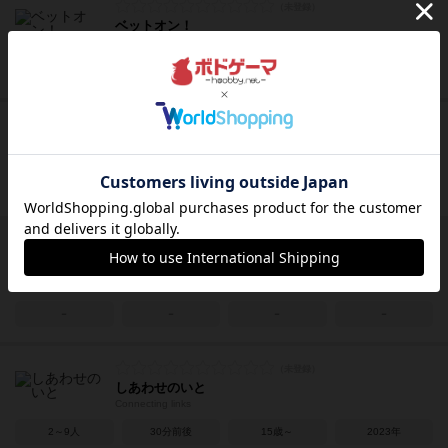
ベットオン！
BET ON!
4～6人
30～60分
8歳～
2025年
エンジェル〜羽衣桜の木の下で〜
ANGEL 〜Under the Hagoromo cherry tree〜
2～4人
5～10分
10歳～
2024年
しあわせのいとマイルド版カードセット
Connecting links Mild Edition Card Set
－
－
－
－
しあわせのいと
Connecting links
2～9人
30分前後
15歳～
2023年