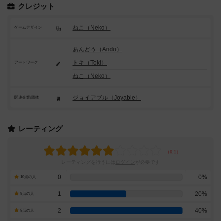
クレジット
ねこ（Neko）
ゲームデザイン
あんどう（Ando）
トキ（Toki）
アートワーク
ねこ（Neko）
ジョイアブル（Joyable）
関連企業/団体
レーティング
レーティングを行うには
ログイン
が必要です
0
0%
10点の人
1
20%
9点の人
2
40%
8点の人