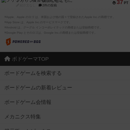
フリップ７：復讐心とともに
37
PT
紹介文なし
2件の投稿
※Apple、Apple のロゴ は、米国および他の国々で登録されたApple Inc.の商標です。
※App Store は、Apple Inc.のサービスマークです。
※Android は、グーグル インコーポレイテッドの商標または登録商標です。
※Google Play とそのロゴは、Google Inc.の商標または登録商標です。
ボドゲーマTOP
ボードゲームを検索する
ボードゲームの新着レビュー
ボードゲーム会情報
メカニクス特集