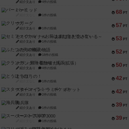
紹介文あり
4件の投稿
パーミッド
68
PT
紹介文なし
1件の投稿
クリーグ
57
PT
紹介文あり
1件の投稿
セミファイナル ～お前はまだ生きている～
53
PT
紹介文あり
1件の投稿
ふたつの街の物語
52
PT
紹介文あり
18件の投稿
クランク! ：冒険者たち（拡張）
50
PT
紹介文あり
4件の投稿
とうほうの！
42
PT
紹介文なし
1件の投稿
スターマイン・ラミー ポケット
42
PT
紹介文あり
2件の投稿
海兵隊
39
PT
紹介文あり
1件の投稿
スーパーストア3000
39
PT
紹介文なし
1件の投稿