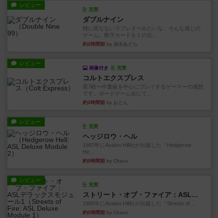
レビュー
充実
ダブルナイン
雑に死なないラブレターみたいな、そんな感じの
ゲーム。数字カードを１の位...
約2時間前
by 深水あどら
レビュー
画像付き
充実
コルトエクスプレス
星7軽〜中量級を中心にプレイするゲーマーの感想
です。ボードゲーム会にて...
約3時間前
by おとん
レビュー
充実
ヘッジロウ・ヘル
1987年にAvalon Hill社が出版した『Hedgerow
He...
約5時間前
by Chaco
レビュー
充実
ストリート・オブ・ファイア：ASLデラックスモジュール1
1985年にAvalon Hill社が出版した『Streets of ...
約5時間前
by Chaco