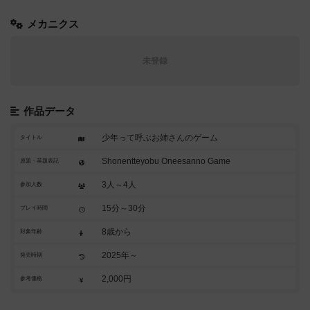
メカニクス
未登録
作品データ
少年って呼ぶお姉さんのゲーム
タイトル
Shonentteyobu Oneesanno Game
原題・英題表記
3人～4人
参加人数
15分～30分
プレイ時間
8歳から
対象年齢
2025年～
発売時期
2,000円
参考価格