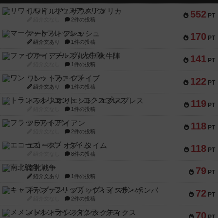
リワイルド：サウスアメリカ
552
PT
紹介文なし
2件の投稿
マーケットフレッシュ
170
PT
紹介文あり
1件の投稿
ファイアー・ブルズ / 火牛陣
141
PT
紹介文なし
1件の投稿
ワン・トゥ・ファイブ
122
PT
紹介文あり
1件の投稿
トランスオリエント・エクスプレス
119
PT
紹介文なし
1件の投稿
フラットアイアン
118
PT
紹介文なし
2件の投稿
エコーズ・オブ・タイム
118
PT
紹介文なし
8件の投稿
南北戦争
79
PT
紹介文あり
1件の投稿
キャプテン・フリップ：イスラ・ボンバ
72
PT
紹介文なし
2件の投稿
メメントオンラインタクティクス
70
PT