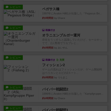
レビュー
ペガサス橋
1997年にAvalon Hill社が出版した『Pegasus Bri...
約5時間前
by Chaco
レビュー
画像付き
オラニエンブルガー運河
存在をうっすらと認識していたけど、セールやっ
てて、2人専用でワカプレと...
約6時間前
by みいやん
レビュー
画像付き
充実
フィッシェン2
ゲームの流れはフィッシェンだが、ゲーム開始時
はペリカンとエビの2スート...
約6時間前
by うらまこ
レビュー
パイパー戦闘団2
1996年にAvalon Hill社が出版した『Kampfgruppe...
約6時間前
by Chaco
レビュー
パイパー戦闘団1