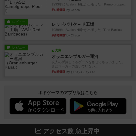
1993年にAvalon Hill社が出版した『Kampfgruppe...
約6時間前
by Chaco
レビュー
レッドバリケ－ド工場
1989年にAvalon Hill社が出版した『Red Barrica...
約6時間前
by Chaco
レビュー
充実
オラニエンブルガー運河
友人の所持してるゲームをさせてもらいました。
まだワーカーの置いていない...
約7時間前
by おっちょこちょい
ボドゲーマのアプリ版はこちら
アクセス数 急上昇中