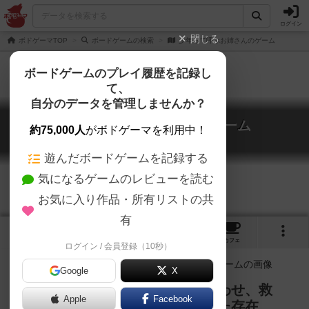
ログイン
閉じる
ボドゲーマTOP
ボードゲームの検索
少年って呼ぶお姉さんのゲーム
ボードゲームのプレイ履歴を記録し
て、
自分のデータを管理しませんか？
少年って呼ぶお姉さんのゲーム
約75,000人
がボドゲーマを利用中！
Shonentteyobu Oneesanno Game
遊んだボードゲームを記録する
気になるゲームのレビューを読む
お気に入り作品・所有リストの共
有
2
1
2
トップ
画像
動画
レビュー
カフェ
ログイン / 会員登録（10秒）
Google
X
お姉さん。それは少年を導き、惑わせ、救
Apple
Facebook
い、堕落させる、全てを兼ね備えた存在。