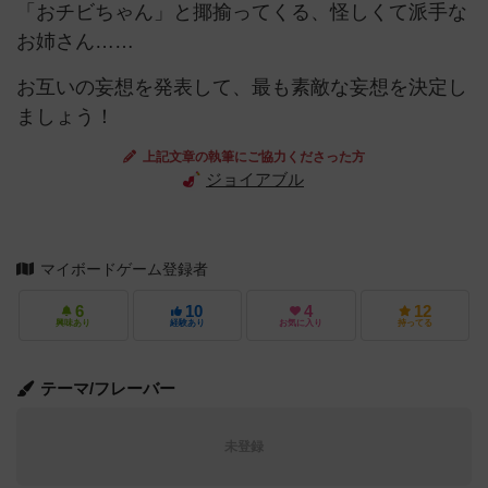
「おチビちゃん」と揶揄ってくる、怪しくて派手な
お姉さん……
お互いの妄想を発表して、最も素敵な妄想を決定し
ましょう！
上記文章の執筆にご協力くださった方
ジョイアブル
マイボードゲーム登録者
6
10
4
12
興味あり
経験あり
お気に入り
持ってる
テーマ/フレーバー
未登録