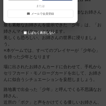
または
「少年」として、あなたにとっての素敵なお姉さん
メールで会員登録
を模索しましょう。
最も素敵なお姉さんを提示できた「少年」は、「お
姉さんマイスター」となります。
しばらく表示しない
美しくも恐ろしい、お姉さんの世界に浸りましょ
う。
※本ゲームでは、すべてのプレイヤーが「少年心」
を持った少年となります
場に出されたお姉さんカードに合わせて、手札から
セリフカード・モノローグカードを出して、お姉さ
んに似合うシチュエーションを妄想しましょう。
路地裏で出会った「少年」と呼んでくる不思議なお
姉さん、
近所の「ボク」と声をかけてくる優しいお姉さん、