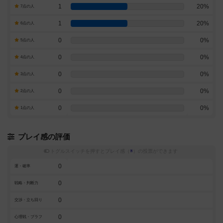
1
20%
7点の人
1
20%
6点の人
0
0%
5点の人
0
0%
4点の人
0
0%
3点の人
0
0%
2点の人
0
0%
1点の人
プレイ感の評価
トグルスイッチを押すとプレイ感（
※
）の投票ができます
0
運・確率
0
戦略・判断力
0
交渉・立ち回り
0
心理戦・ブラフ