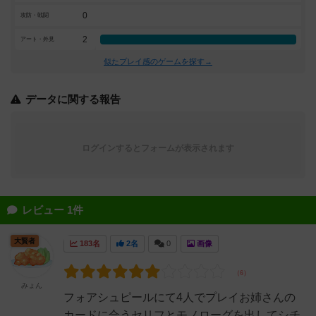
0
攻防・戦闘
2
アート・外見
似たプレイ感のゲームを探す→
データに関する報告
ログインするとフォームが表示されます
レビュー 1件
大賢者
183名
2名
0
画像
みょん
フォアシュピールにて4人でプレイお姉さんの
カードに合うセリフとモノローグを出してシチ