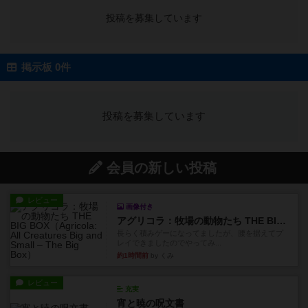
投稿を募集しています
掲示板 0件
投稿を募集しています
会員の新しい投稿
レビュー
画像付き
アグリコラ：牧場の動物たち THE BIG BOX
長らく積みゲーになってましたが、腰を据えてプ
レイできましたのでやってみ...
約1時間前
by くみ
レビュー
充実
宵と暁の呪文書