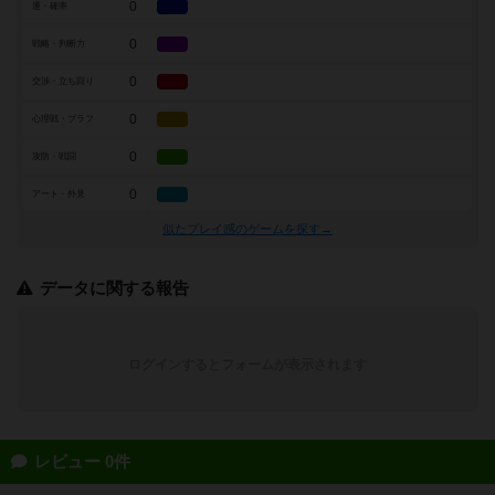
0
運・確率
0
戦略・判断力
0
交渉・立ち回り
0
心理戦・ブラフ
0
攻防・戦闘
0
アート・外見
似たプレイ感のゲームを探す→
データに関する報告
ログインするとフォームが表示されます
レビュー 0件