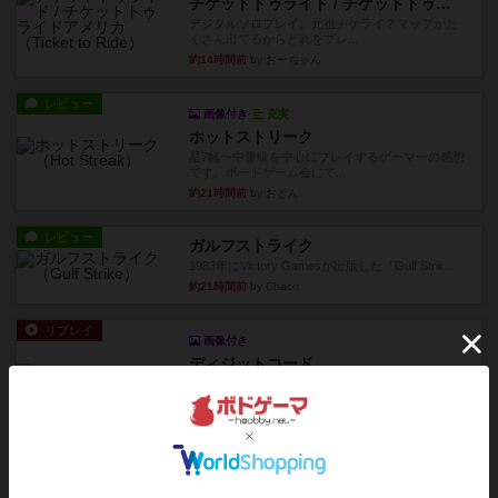
チケットトゥライド / チケットトゥライドアメリカ
デジタルソロプレイ。元祖チケライ？マップがた
くさん出てるからどれをプレ...
約14時間前
by おーちゃん
レビュー
画像付き
充実
ホットストリーク
星7軽〜中量級を中心にプレイするゲーマーの感想
です。ボードゲーム会にて...
約21時間前
by おとん
レビュー
ガルフストライク
1983年にVictory Gamesが出版した『Gulf Strik...
約21時間前
by Chaco
リプレイ
画像付き
ディジットコード
やっぱり論理ゲームは面白い。息子とリプレイし
ました。息子の勝ち。これリ...
約21時間前
by くみ
リプレイ
充実
アルゴ