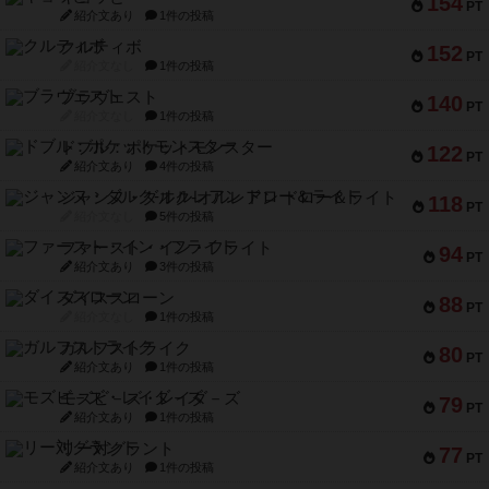
154
PT
紹介文あり
1件の投稿
クルティボ
152
PT
紹介文なし
1件の投稿
ブラヴェスト
140
PT
紹介文なし
1件の投稿
ドブル：ポケットモンスター
122
PT
紹介文あり
4件の投稿
ジャンヌ・ダルク-オルレアン ドロー＆ライト
118
PT
紹介文なし
5件の投稿
ファースト・イン・フライト
94
PT
紹介文あり
3件の投稿
ダイススローン
88
PT
紹介文なし
1件の投稿
ガルフストライク
80
PT
紹介文あり
1件の投稿
モズビ－ズ・レイダ－ズ
79
PT
紹介文あり
1件の投稿
リー対グラント
77
PT
紹介文あり
1件の投稿