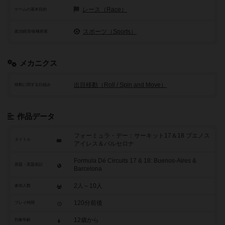
レース（Race）
ゲームの基本目的
スポーツ（Sports）
政治経済/各種産業
メカニクス
出目移動（Roll / Spin and Move）
移動に関する仕組み
作品データ
フォーミュラ・デー：サーキット17＆18 ブエノス
タイトル
アイレス＆バルセロナ
Formula Dé Circuits 17 & 18: Buenos-Aires &
原題・英題表記
Barcelona
2人～10人
参加人数
120分前後
プレイ時間
12歳から
対象年齢