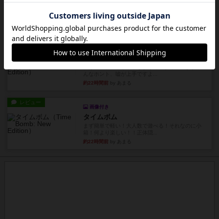
アルゴがとても好きで、たぶんプレイ回数が最も
多いゲームです。なんといっ...
約22時間前
by おとん
リプレイ
画像付き
タイムボム
僕はホントに嘘が下手なようで、すぐバレますみ
んなホント、嘘が上手ですよ...
約22時間前
by あまる
レビュー
画像付き
タイムボム
まず簡単で軽い！大人数で遊べる！それなのに小
箱！何より楽しい！！正体隠...
約22時間前
by あまる