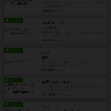
4/5点呪文を修得したり使い魔にトークンを捧げた
りして得点を増やしてい...
約4時間前
by ワタル
レビュー
画像付き
充実
ワンラウンド
星5軽〜中量級を中心にプレイするゲーマーの感想
です。今回はボードゲーム...
約8時間前
by おとん
レビュー
充実
花火
ずっと前のドイツ年間ゲーム大賞ながら、シンプ
ルで簡単な小ゲームで今でも...
約10時間前
by tamio
レビュー
無限まちがいさがし
6つの場面カード（表、裏で違う絵）が何枚かあ
り、そのうち3つ選んで、同...
約12時間前
by ジェイとと
レビュー
充実