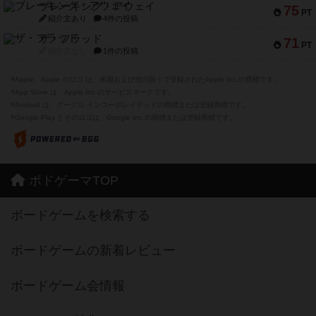
ブレーキング・アウェイ
75
PT
紹介文あり
4件の投稿
ザ・フラッド
71
PT
紹介文なし
1件の投稿
※Apple、Apple のロゴ は、米国および他の国々で登録されたApple Inc.の商標です。
※App Store は、Apple Inc.のサービスマークです。
※Android は、グーグル インコーポレイテッドの商標または登録商標です。
※Google Play とそのロゴは、Google Inc.の商標または登録商標です。
ボドゲーマTOP
ボードゲームを検索する
ボードゲームの新着レビュー
ボードゲーム会情報