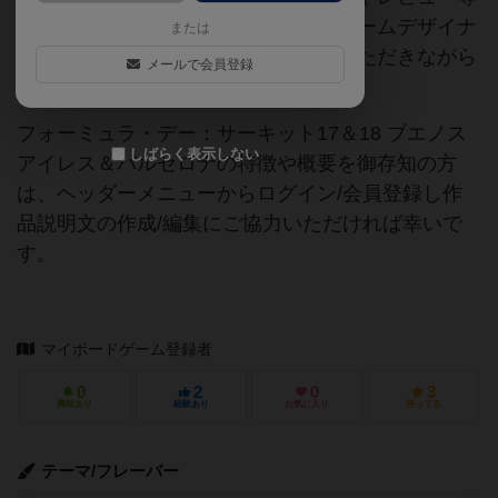
の情報は、ボドゲーマ運営事務局・ゲームデザイナ
または
ーご本人様・有志の皆様にご協力をいただきながら
メールで会員登録
登録されています。
フォーミュラ・デー：サーキット17＆18 ブエノス
しばらく表示しない
アイレス＆バルセロナの特徴や概要を御存知の方
は、ヘッダーメニューからログイン/会員登録し作
品説明文の作成/編集にご協力いただければ幸いで
す。
マイボードゲーム登録者
0
2
0
3
興味あり
経験あり
お気に入り
持ってる
テーマ/フレーバー