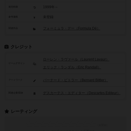
1999年～
発売時期
未登録
参考価格
フォーミュラ・デー（Formula Dé）
関連作品
クレジット
ローレン・ラヴァール（Laurent Lavaur）
ゲームデザイン
エリック・ランダル（Eric Randall）
バーナード・ビトラー（Bernard Bittler）
アートワーク
デスカーテス・エディター（Descartes Editeur）
関連企業/団体
レーティング