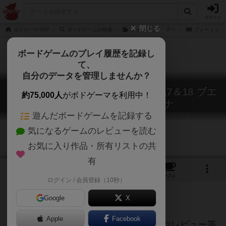
ログイン
閉じる
ボドゲーマTOP
ボードゲームの検索
フォーミュラ・デー
フォーミュラ・
ボードゲームのプレイ履歴を記録し
て、
自分のデータを管理しませんか？
フォーミュラ・デー：サーキット17＆18 ブエ
約75,000人
がボドゲーマを利用中！
ノスアイレス＆バルセロナ
Formula Dé Circuits 17 & 18: Buenos-Aires & Barcelona
遊んだボードゲームを記録する
気になるゲームのレビューを読む
お気に入り作品・所有リストの共
有
1
トップ
画像
動画
レビュー
カフェ
ログイン / 会員登録（10秒）
Google
X
ご協力ください
Apple
Facebook
当サイトに掲載されている作品説明文やレビュー等