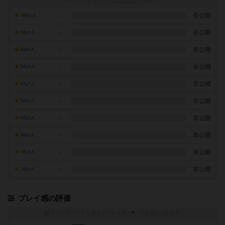
レーティングを行うには
ログイン
が必要です
-
非公開
10点の人
-
非公開
9点の人
-
非公開
8点の人
-
非公開
7点の人
-
非公開
6点の人
-
非公開
5点の人
-
非公開
4点の人
-
非公開
3点の人
-
非公開
2点の人
-
非公開
1点の人
プレイ感の評価
トグルスイッチを押すとプレイ感（
※
）の投票ができます