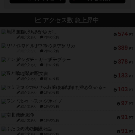
アクセス数 急上昇中
無限まちがいさがし
574
PT
紹介文あり
2件の投稿
リワイルド：サウスアメリカ
389
PT
紹介文なし
2件の投稿
アンダー・ザ・テーブラー
378
PT
紹介文あり
1件の投稿
宵と暁の呪文書
133
PT
紹介文あり
8件の投稿
セミファイナル ～お前はまだ生きている～
103
PT
紹介文あり
1件の投稿
ワン・トゥ・ファイブ
97
PT
紹介文あり
1件の投稿
南北戦争
91
PT
紹介文あり
1件の投稿
ふたつの城の物語
91
PT
紹介文あり
6件の投稿