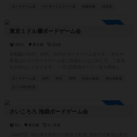
ボードゲーム会
マーダーミステリー会
情報交換
埼玉県
参加自由
東京ミドル層ボードゲーム会
354人
東京都
3日前
首都圏の30代、40代、50代のボードゲーム会です。 学生や
若者ばかりのボードゲーム会に気後れしはじめた方、ご参加
をお待ちしております。 ・月1回程度オープン会を開催して
おりまして 毎回1/3くらいの方が初参加頂いております。
ボードゲーム会
30代
40代
50代
社会人歓迎
初心者歓迎
・安価に時間を気にせず遊べるよう、参加費500円、8時間以
上を目処としております。 ・参加費以外の名目で追加費用は
お一人様大歓迎
頂きません。 ・主に区内公共施設で開催しております。
参加自由
さいころろ 池袋ボードゲーム会
8人
東京都
3ヶ月前
【600円】 初心者や初めての参加大歓迎! 初めての参加は全力