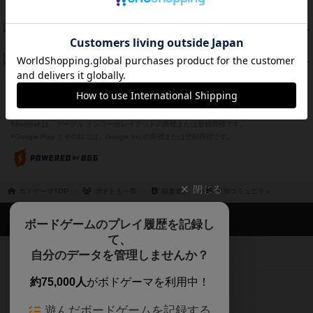
PT
紹介文あり
1件の投稿
Bitter End ブタペスト救出作戦
45
PT
紹介文なし
1件の投稿
ドコジャン
42
PT
紹介文あり
10件の投稿
※Apple、Apple のロゴ は、米国および他の国々で登録されたApple Inc.の商標です。
※App Store は、Apple Inc.のサービスマークです。
※Android は、グーグル インコーポレイテッドの商標または登録商標です。
※Google Play とそのロゴは、Google Inc.の商標または登録商標です。
閉じる
ボドゲーマTOP
ボドとも一覧
稲妻老人
参加コミュニティ
ボドゲーマTOP
ボードゲームのプレイ履歴を記録し
て、
ボードゲームを検索する
自分のデータを管理しませんか？
約75,000人
がボドゲーマを利用中！
ボードゲームの新着レビュー
遊んだボードゲームを記録する