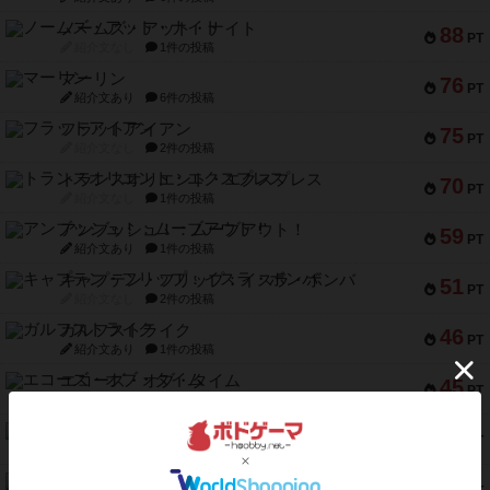
ノームズ・アット・ナイト
88
PT
紹介文なし
1件の投稿
マーリン
76
PT
紹介文あり
6件の投稿
フラットアイアン
75
PT
紹介文なし
2件の投稿
トランスオリエント・エクスプレス
70
PT
紹介文なし
1件の投稿
アンブッシュ！：ムーブアウト！
59
PT
紹介文あり
1件の投稿
キャプテン・フリップ：イスラ・ボンバ
51
PT
紹介文なし
2件の投稿
ガルフストライク
46
PT
紹介文あり
1件の投稿
エコーズ・オブ・タイム
45
PT
紹介文なし
8件の投稿
スカルキング
45
PT
紹介文あり
12件の投稿
海兵隊
45