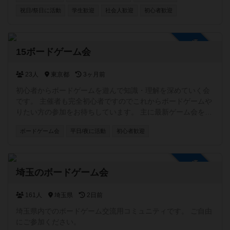
祝日/祭日に活動
学生歓迎
社会人歓迎
初心者歓迎
参加自由
15ボードゲーム会
23人
東京都
3ヶ月前
初心者からボードゲームを遊んで知識・理解を深めていく会
です。 主催者も完全初心者ですのでこれからボードゲームや
りたい方の参加をお待ちしています。 主に最新ゲーム会を月
1開催、不定期で名作・高難易度に挑む会合を開催します。 ※
ボードゲーム会
平日/夜に活動
初心者歓迎
コロナ禍により状況を鑑みて開催を判断。 【定期ボドゲ会の
概要】 月一開催 開催場所:池袋・新宿等の首都圏 ゲーム:主催
者が購入した最新ボドゲ、または各自が持ち込む最新ボド
参加自由
ゲ。 ↓最新動画↓ https://youtu.be/xFDFSuxJlTM
埼玉のボードゲーム会
161人
埼玉県
2日前
埼玉県内でのボードゲーム交流用コミュニティです。 ご自由
にご参加ください。