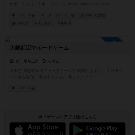
サポートします! ホームページ https://saikororo.com/
ボードゲーム会
マーダーミステリー会
祝日/祭日に活動
初心者歓迎
社会人歓迎
学生歓迎
参加自由
川越近辺でボードゲーム
3人
埼玉県
5ヶ月前
埼玉県川越市近辺でボードゲームに興味がある人、ボードゲ
ーム会を開催・参加したい人、集まれー！！
ボードゲーム会
ボドゲーマのアプリ版はこちら