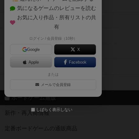
ボードゲーム会情報
気になるゲームのレビューを読む
お気に入り作品・所有リストの共
メカニクス特集
有
掲示板・トピックス
ログイン / 会員登録（10秒）
Google
X
ボドとも・会員一覧
Apple
Facebook
ボードゲーム業界コラム
または
ボドゲーマご利用案内
メールで会員登録
ボードゲーム通販
しばらく表示しない
新作・再入荷情報
定番ボードゲームの通販商品