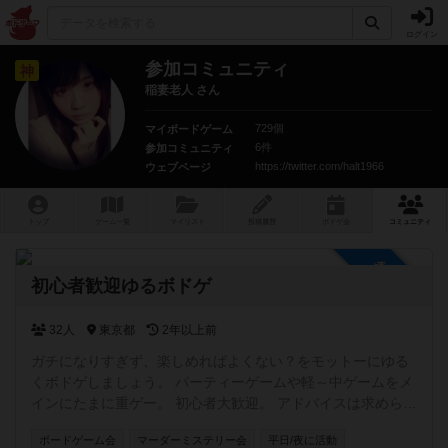
ログイン
参加コミュニティ
神
稲妻老人 さん
729個
マイボードゲーム
6件
参加コミュニティ
https://twitter.com/halt1966
ウェブページ
トップ
ゲーム一覧
マイリスト
投稿履歴
ボ
ドゲ
会
コミュニティ
参加自由
初心者歓迎ゆるボドゲ
32人
東京都
2年以上前
ガチになりすぎず、楽しめればよくない？をモットーにゆる
くボドゲしましょう。 パーティーゲームや軽～中ゲームをメ
インにたまに重ゲー。 初心者大歓迎。 アドバイスは求められ
れば。ダメ出しはNG。 私の所有ゲームが少ないのでボドゲ
ボードゲーム会
マーダーミステリー会
平日/夜に活動
カフェなどでの開催になるかと思います。