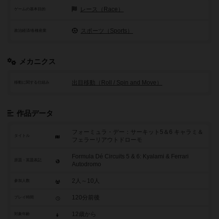
レース（Race）
ゲームの基本目的
スポーツ（Sports）
政治経済/各種産業
メカニクス
出目移動（Roll / Spin and Move）
移動に関する仕組み
作品データ
フォーミュラ・デー：サーキット5＆6 キャラミ＆
タイトル
フェラーリアウトドローモ
Formula Dé Circuits 5 & 6: Kyalami & Ferrari
原題・英題表記
Autodromo
2人～10人
参加人数
120分前後
プレイ時間
12歳から
対象年齢