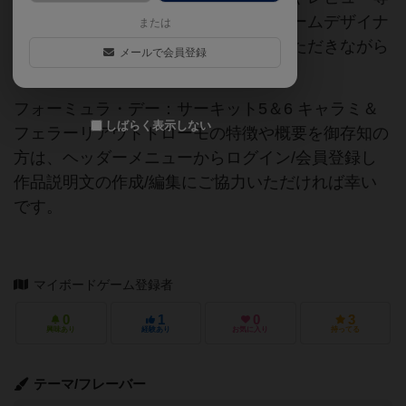
の情報は、ボドゲーマ運営事務局・ゲームデザイナ
または
ーご本人様・有志の皆様にご協力をいただきながら
メールで会員登録
登録されています。
フォーミュラ・デー：サーキット5＆6 キャラミ＆
しばらく表示しない
フェラーリアウトドローモの特徴や概要を御存知の
方は、ヘッダーメニューからログイン/会員登録し
作品説明文の作成/編集にご協力いただければ幸い
です。
マイボードゲーム登録者
0
1
0
3
興味あり
経験あり
お気に入り
持ってる
テーマ/フレーバー