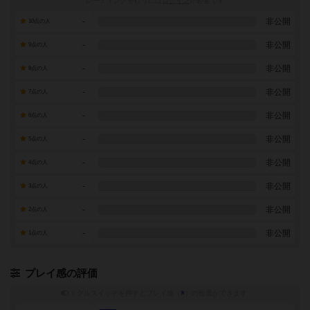
レーティングを行うには
ログイン
が必要です
-
非公開
10点の人
-
非公開
9点の人
-
非公開
8点の人
-
非公開
7点の人
-
非公開
6点の人
-
非公開
5点の人
-
非公開
4点の人
-
非公開
3点の人
-
非公開
2点の人
-
非公開
1点の人
プレイ感の評価
トグルスイッチを押すとプレイ感（
※
）の投票ができます