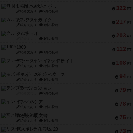
無限まちがいさがし
322
PT
紹介文あり
2件の投稿
ガルフストライク
217
PT
紹介文あり
1件の投稿
クルティボ
203
PT
紹介文なし
1件の投稿
1809
112
PT
紹介文あり
1件の投稿
ファースト・イン・フライト
108
PT
紹介文あり
3件の投稿
モズビ－ズ・レイダ－ズ
94
PT
紹介文あり
1件の投稿
テンプテーション
79
PT
紹介文なし
2件の投稿
インドネシア
78
PT
紹介文あり
2件の投稿
宵と暁の呪文書
75
PT
紹介文あり
8件の投稿
リスボン・トラム 28
73
PT