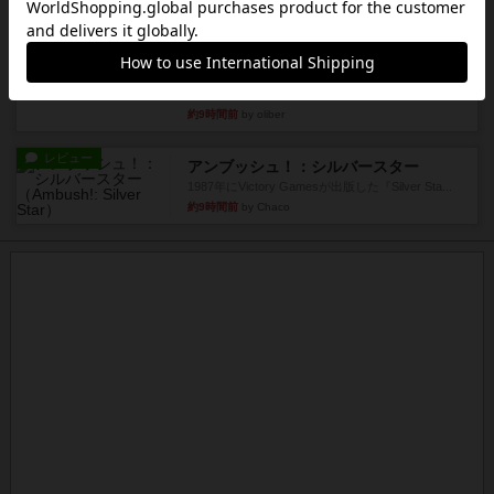
約9時間前
by くみ
レビュー
マーリン
４人プレイ。インスト1時間プレイ2時間半。結構
ダイス運と手札のカード運...
約9時間前
by oliber
レビュー
アンブッシュ！：シルバースター
1987年にVictory Gamesが出版した『Silver Sta...
約9時間前
by Chaco