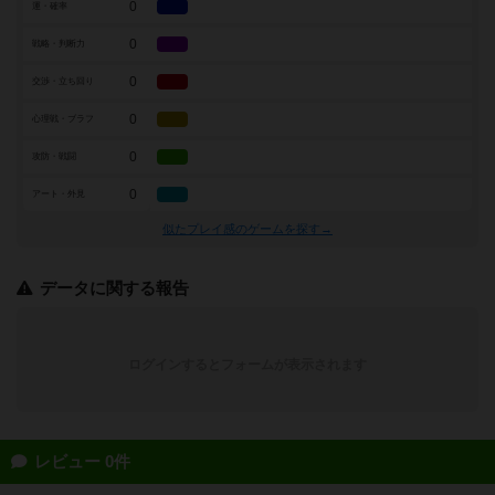
0
運・確率
0
戦略・判断力
0
交渉・立ち回り
0
心理戦・ブラフ
0
攻防・戦闘
0
アート・外見
似たプレイ感のゲームを探す→
データに関する報告
ログインするとフォームが表示されます
レビュー 0件