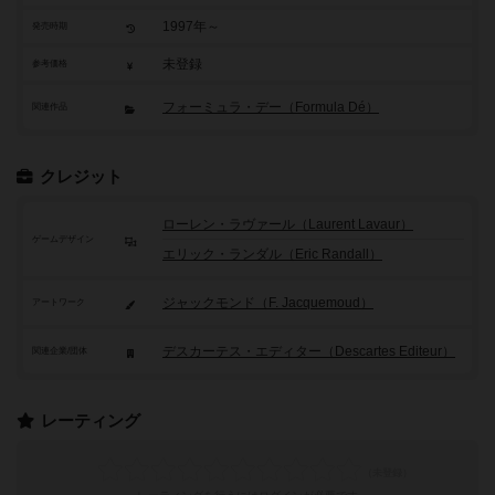
1997年～
発売時期
未登録
参考価格
フォーミュラ・デー（Formula Dé）
関連作品
クレジット
ローレン・ラヴァール（Laurent Lavaur）
ゲームデザイン
エリック・ランダル（Eric Randall）
ジャックモンド（F. Jacquemoud）
アートワーク
デスカーテス・エディター（Descartes Editeur）
関連企業/団体
レーティング