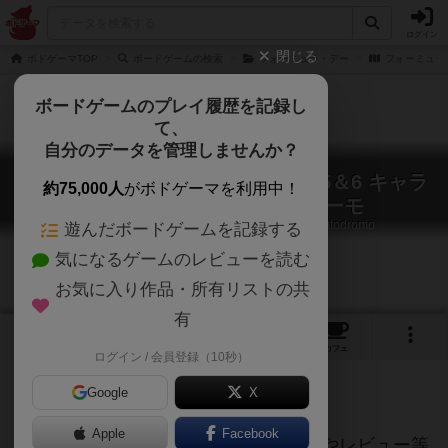
ログイン
閉じる
ボドゲーマTOP
ボードゲームの検索
フォーミュラ・デー
フォーミュラ
ボードゲームのプレイ履歴を記録し
て、
自分のデータを管理しませんか？
フォーミュラ・デー：サーキット5＆6 キャラ
約75,000人
がボドゲーマを利用中！
ミ＆フェラーリアウトドローモ
Formula Dé Circuits 5 & 6: Kyalami & Ferrari Autodromo
遊んだボードゲームを記録する
気になるゲームのレビューを読む
お気に入り作品・所有リストの共
有
1
トップ
画像
動画
レビュー
カフェ
ログイン / 会員登録（10秒）
Google
X
ご協力ください
Apple
Facebook
当サイトに掲載されている作品説明文やレビュー等