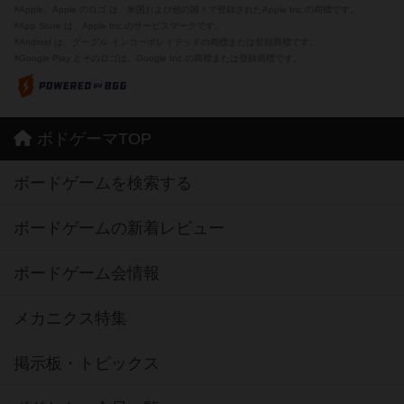
※Apple、Apple のロゴ は、米国および他の国々で登録されたApple Inc.の商標です。
※App Store は、Apple Inc.のサービスマークです。
※Android は、グーグル インコーポレイテッドの商標または登録商標です。
※Google Play とそのロゴは、Google Inc.の商標または登録商標です。
ボドゲーマTOP
ボードゲームを検索する
ボードゲームの新着レビュー
ボードゲーム会情報
メカニクス特集
掲示板・トピックス