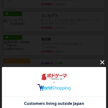
約8時間前
by mob567
レビュー
コンセプト
親のプレイヤーがお題を決めて限られたヒントの
中から他のプレイヤーに当て...
約8時間前
by mob567
レビュー
海兵隊
1988年にVictory Gamesが出版した
『Leathernec...
約8時間前
by Chaco
ルール/インスト
画像付き
充実
パーミッド
おばあちゃんは猫が大好きです!しかし、あまりに
も多くの猫を飼っているた...
約8時間前
by jurong
レビュー
画像付き
オラパ・マイン
お気に入りのplayte製です。オラパスペースから
やり、気に入りました...