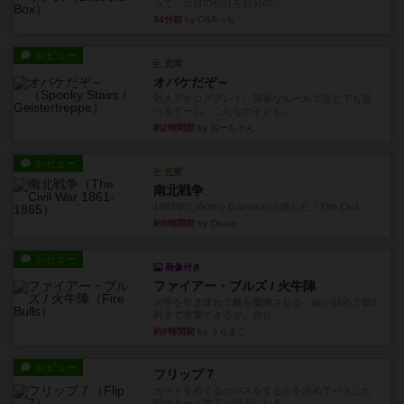
って、出目の合計を自分の...
34分前
by OSAっち
レビュー
充実
オバケだぞ～
対人アナログプレイ。簡単なルールで誰とでも遊
べるゲーム。こんなの子ども...
約2時間前
by おーちゃん
レビュー
充実
南北戦争
1983年にVictory Gamesが出版した『The Civil ...
約5時間前
by Chaco
レビュー
画像付き
ファイアー・ブルズ / 火牛陣
火牛を引き連れて敵を殲滅させる。縦か斜めで前2
列まで攻撃できるが、自分...
約8時間前
by うらまこ
レビュー
フリップ７
カードをめくるかパスをするかを決めてパスした
時のカード数字が得点になる...