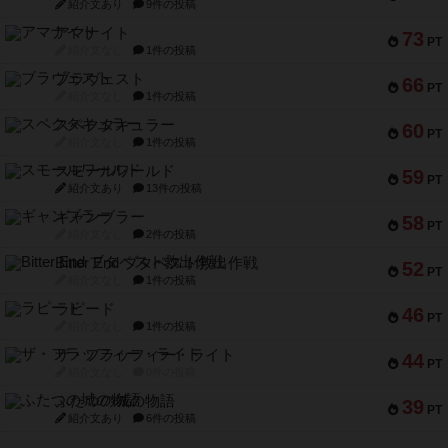
紹介文あり
9件の投稿
アマナイト
73
PT
紹介文なし
1件の投稿
ブラヴェスト
66
PT
紹介文なし
1件の投稿
スペクタキュラー
60
PT
紹介文なし
1件の投稿
スモールワールド
59
PT
紹介文あり
13件の投稿
ギャンブラー
58
PT
紹介文なし
2件の投稿
Bitter End ブタペスト救出作戦
52
PT
紹介文なし
1件の投稿
ラピード
46
PT
紹介文なし
1件の投稿
ザ・フラッフィー・ライト
44
PT
紹介文なし
0件の投稿
ふたつの城の物語
39
PT
紹介文あり
6件の投稿