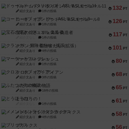
ドゥームド・バタリオンズ：ASLモジュール11
132
PT
紹介文あり
1件の投稿
コード・オブ・ブシドー：ASLモジュール8
126
PT
紹介文あり
1件の投稿
宝石の煌き：デュエル 偽造者
117
PT
紹介文なし
1件の投稿
クランク! ：冒険者たち（拡張）
101
PT
紹介文あり
4件の投稿
マーケットフレッシュ
80
PT
紹介文あり
1件の投稿
クロス・オブ・アイアン
68
PT
紹介文あり
3件の投稿
ふたつの街の物語
65
PT
紹介文あり
18件の投稿
とうほうの！
61
PT
紹介文なし
1件の投稿
メメントオンラインタクティクス
58
PT
紹介文あり
4件の投稿
ブリックス
56
PT