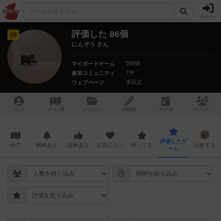
ログイン
評価した 86個
神
にんぞう さん
566個
マイボードゲーム
7件
参加コミュニティ
未設定
ウェブページ
トップ
ゲーム一覧
マイリスト
投稿履歴
ボ
ドゲ
会
コミュニティ
評価したゲ
全て
興味あり
経験あり
お気に入り
持ってる
比較する
ーム