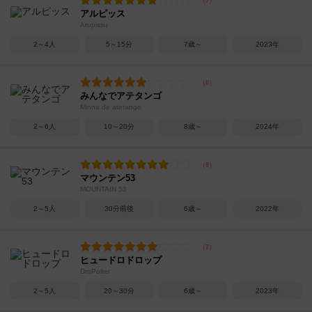
アルピッス
Arupissu
2～4人
5～15分
7歳～
2023年
みんなでアテタンゴ
Minna de atetango
2～6人
10～20分
8歳～
2024年
マウンテン53
MOUNTAIN 53
2～5人
30分前後
6歳～
2022年
ヒュードロドロップ
DroPolter
2～5人
20～30分
6歳～
2023年