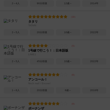
2～4人
90分前後
12歳～
2014年
タタリ
TATARI
2～5人
20分前後
10歳～
2022年
1号線で行こう！：日本語版
LINIE1
2～5人
45分前後
10歳～
2022年
アンコール！
Noch mal! / Encore!
1～6人
20分前後
8歳～
2016年
ボーナンザ