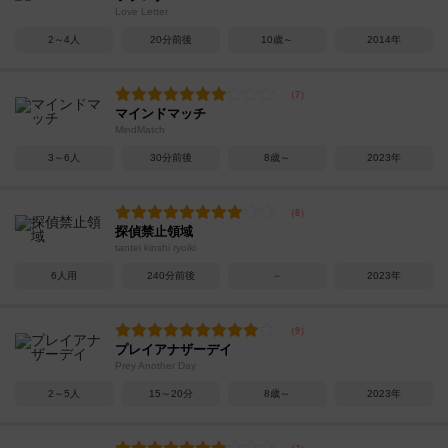
Love Letter
2～4人
20分前後
10歳～
2014年
マインドマッチ
MindMatch
3～6人
30分前後
8歳～
2023年
探偵禁止領域
tantei kinshi ryoiki
6人用
240分前後
－
2023年
プレイアナザーデイ
Prey Another Day
2～5人
15～20分
8歳～
2023年