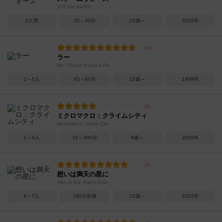
STEAM WARS
2人用
20～30分
12歳～
2015年
ラー
Ra / Reiner Knizia's Ra
2～5人
45～60分
12歳～
1999年
ミクロマクロ：クライムシティ
MicroMacro: Crime City
1～4人
15～480分
8歳～
2020年
想いは満天の星に
With in the Starry Star
6～7人
180分前後
15歳～
2022年