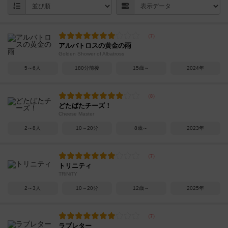
アルバトロスの黄金の雨
Golden Shower of Albatross
5～6人
180分前後
15歳～
2024年
どたばたチーズ！
Cheese Master
2～8人
10～20分
8歳～
2023年
トリニティ
TRiNiTY
2～3人
10～20分
12歳～
2025年
ラブレター