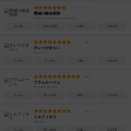
廃城の錬金術師
Bane of the Masters' existance
6人用
180分前後
15歳～
2022年
キレイがきらい
Drecksau
2～4人
5～10分
7歳～
2012年
フラムルージュ
FLAMME ROUGE
2～4人
30～45分
8歳～
2016年
ミルフィオリ
Mille Fiori
2～4人
60～90分
10歳～
2021年