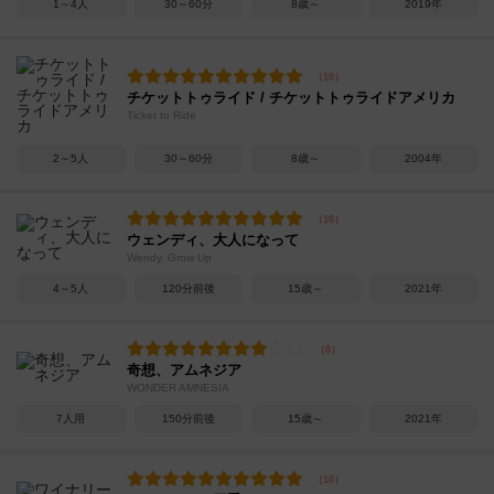
1～4人
30～60分
8歳～
2019年
チケットトゥライド / チケットトゥライドアメリカ
Ticket to Ride
2～5人
30～60分
8歳～
2004年
ウェンディ、大人になって
Wendy, Grow Up
4～5人
120分前後
15歳～
2021年
奇想、アムネジア
WONDER AMNESIA
7人用
150分前後
15歳～
2021年