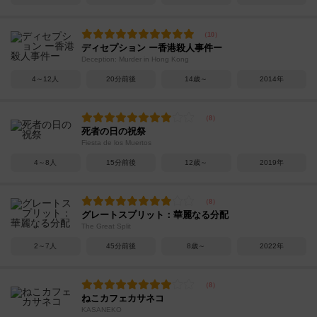
ディセプション ー香港殺人事件ー
Deception: Murder in Hong Kong
4～12人
20分前後
14歳～
2014年
死者の日の祝祭
Fiesta de los Muertos
4～8人
15分前後
12歳～
2019年
グレートスプリット：華麗なる分配
The Great Split
2～7人
45分前後
8歳～
2022年
ねこカフェカサネコ
KASANEKO