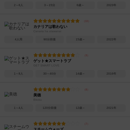
2～6人
3～15分
6歳～
2023年
カナリアは歌わない
Canaria ha utawanai
4人用
90分前後
15歳～
2022年
ゲット★スマートラブ
GET SMART LOVE
1～8人
30～40分
14歳～
2016年
美徳
Bitoku
1～4人
120分前後
12歳～
2021年
スチームウォーズ