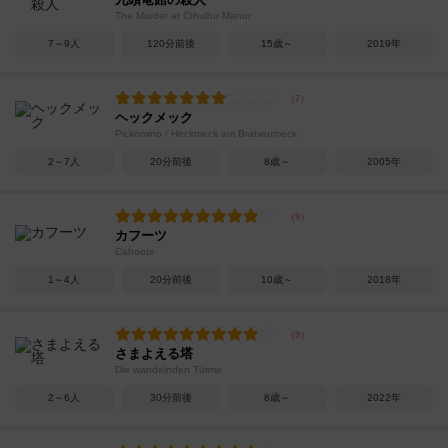
The Murder at Cthulhu Manor
7～9人
120分前後
15歳～
2019年
ヘックメック
Pickomino / Heckmeck am Bratwurmeck
2～7人
20分前後
8歳～
2005年
カフーツ
Cahoots
1～4人
20分前後
10歳～
2018年
さまよえる塔
Die wandelnden Türme
2～6人
30分前後
8歳～
2022年