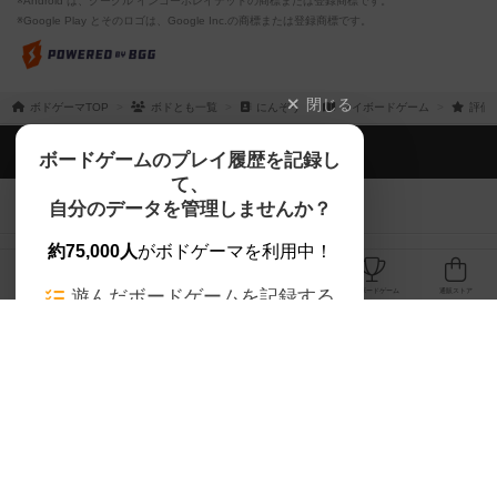
※Android は、グーグル インコーポレイテッドの商標または登録商標です。
※Google Play とそのロゴは、Google Inc.の商標または登録商標です。
閉じる
ボドゲーマTOP
ボドとも一覧
にんぞう
マイボードゲーム
評価
ボドゲーマTOP
ボードゲームのプレイ履歴を記録し
て、
ボードゲームを検索する
自分のデータを管理しませんか？
約75,000人
がボドゲーマを利用中！
ボードゲームの新着レビュー
遊んだボードゲームを記録する
ボードゲーム会情報
気になるゲームのレビューを読む
お気に入り作品・所有リストの共
メカニクス特集
有
掲示板・トピックス
ログイン / 会員登録（10秒）
Google
X
ボドとも・会員一覧