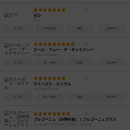
ゼロ
Zero
3～5人
20分前後
8歳～
1998年
ロール・フォー・ザ・ギャラクシー
Roll for the Galaxy
2～5人
45～55分
13歳～
2014年
ラスベガス：ロイヤル
Las Vegas Royale
2～5人
20～45分
8歳～
2019年
ブルゴーニュ（20周年版） / ブルゴーニュプラス
The Castles of Burgundy (20th Anniversary)