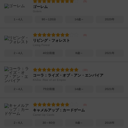
ゴーレム
Golem
1～4人
90～120分
14歳～
2020年
リビング・フォレスト
Living Forest
2～4人
40分前後
8歳～
2021年
コーラ：ライズ・オブ・アン・エンパイア
Khôra: Rise of an Empire
2～4人
75分前後
14歳～
2021年
キャメルアップ：カードゲーム
Camel Up Cards
2～6人
30～60分
8歳～
2016年