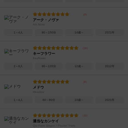
アーク・ノヴァ
Ark Nova
1～4人
90～150分
14歳～
2021年
キーフラワー
Keyflower
2～6人
90～120分
12歳～
2012年
メドウ
Meadow
1～4人
60～90分
10歳～
2021年
適当なカンケイ
Qui Paire Gagne / Pluckin' Pairs