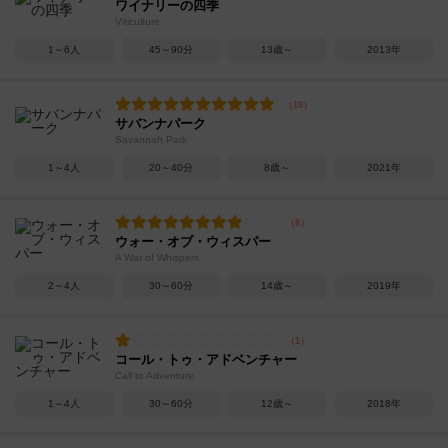
ワイナリーの四季
Viticulture
1～6人
45～90分
13歳～
2013年
サバンナパーク
Savannah Park
1～4人
20～40分
8歳～
2021年
ウォー・オブ・ウィスパー
A War of Whispers
2～4人
30～60分
14歳～
2019年
コール・トゥ・アドベンチャー
Call to Adventure
1～4人
30～60分
12歳～
2018年