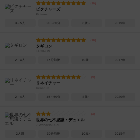
ピクチャーズ
Pictures
3～5人
20～30分
8歳～
2019年
タギロン
TAGIRON
2～4人
15分前後
10歳～
2017年
リネイチャー
Renature
2～4人
45～60分
8歳～
2020年
世界の七不思議：デュエル
7 Wonders Duel
2人用
30分前後
10歳～
2015年