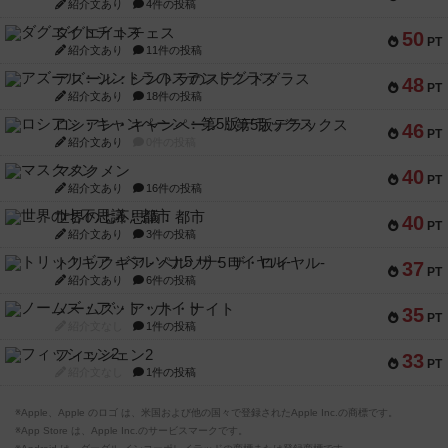
紹介文あり
4件の投稿
ダグエイトチェス
50
PT
紹介文あり
11件の投稿
アズール：シントラのステンドグラス
48
PT
紹介文あり
18件の投稿
ロシアン・キャンペーン：第5版デラックス
46
PT
紹介文あり
0件の投稿
マスクメン
40
PT
紹介文あり
16件の投稿
世界の七不思議：都市
40
PT
紹介文あり
3件の投稿
トリックギア - ペルソナ5 ザ・ロイヤル-
37
PT
紹介文あり
6件の投稿
ノームズ・アット・ナイト
35
PT
紹介文なし
1件の投稿
フィッシェン2
33
PT
紹介文なし
1件の投稿
※Apple、Apple のロゴ は、米国および他の国々で登録されたApple Inc.の商標です。
※App Store は、Apple Inc.のサービスマークです。