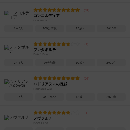
コンコルディア
Concordia
2～5人
100分前後
13歳～
2013年
プレタポルテ
Prêt-à-Porter
2～4人
90分前後
10歳～
2010年
ハドリアヌスの長城
Hadrian's Wall
1～6人
45～60分
12歳～
2020年
ノヴァルナ
Nova Luna