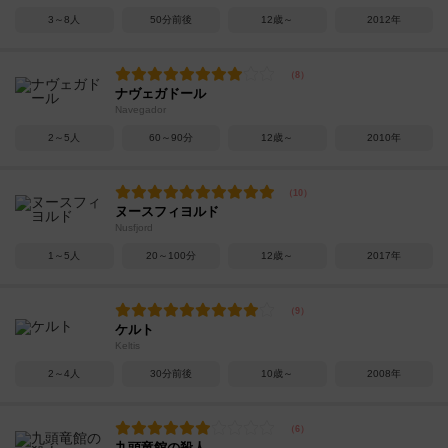
3～8人
50分前後
12歳～
2012年
ナヴェガドール
Navegador
2～5人
60～90分
12歳～
2010年
ヌースフィヨルド
Nusfjord
1～5人
20～100分
12歳～
2017年
ケルト
Keltis
2～4人
30分前後
10歳～
2008年
九頭竜館の殺人