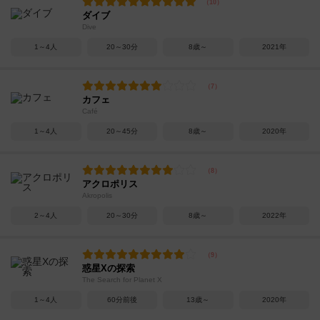
ダイブ
Dive
1～4人
20～30分
8歳～
2021年
カフェ
Café
1～4人
20～45分
8歳～
2020年
アクロポリス
Akropolis
2～4人
20～30分
8歳～
2022年
惑星Xの探索
The Search for Planet X
1～4人
60分前後
13歳～
2020年