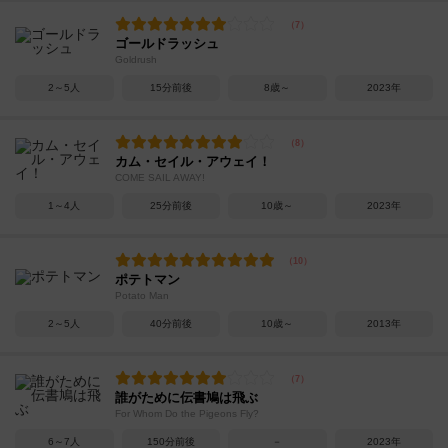
ゴールドラッシュ
Goldrush
2～5人
15分前後
8歳～
2023年
カム・セイル・アウェイ！
COME SAIL AWAY!
1～4人
25分前後
10歳～
2023年
ポテトマン
Potato Man
2～5人
40分前後
10歳～
2013年
誰がために伝書鳩は飛ぶ
For Whom Do the Pigeons Fly?
6～7人
150分前後
－
2023年