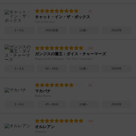
キャット・イン・ザ・ボックス
Cat in the box
2～5人
30分前後
13歳～
2022年
ガンジスの藩王：ダイス・チャーマーズ
Rajas of the Ganges: The Dice Charmers
2～5人
30～45分
12歳～
2020年
マカバナ
Maka Bana
2～6人
45～60分
10歳～
2003年
オルレアン
Orléans