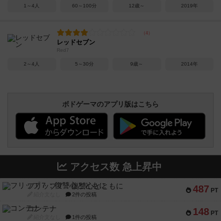
1～4人
60～100分
12歳～
2019年
レッドセブン
Red7
2～4人
5～30分
9歳～
2014年
ボドゲーマのアプリ版はこちら
アクセス数 急上昇中
フリップ７：復讐心とともに
487
PT
紹介文なし
2件の投稿
コンテナ
148
PT
紹介文なし
1件の投稿