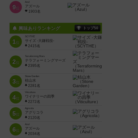
Azul
9
アズール
位
1903名
興味ありランキング
トップ50
SCYTHE
1
サイズ -大鎌戦役-
位
2415名
Terraforming Mars
2
テラフォーミングマーズ
位
2395名
Stone Garden
3
枯山水
位
2281名
Viticulture
4
ワイナリーの四季
位
2272名
Agricola
5
アグリコラ
位
2120名
Azul
6
アズール
位
2034名