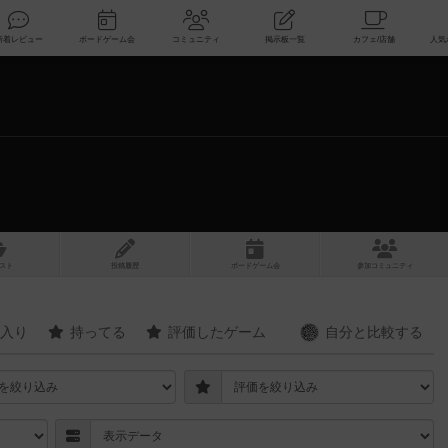
索
新着レビュー
ボードゲーム会
コミュニティ
掲示板一覧
スト
投稿履歴
ボ
ー
ドゲ
ーム
会
参加
コミュニティ
入り
持ってる
評価したゲーム
自分と
比較する