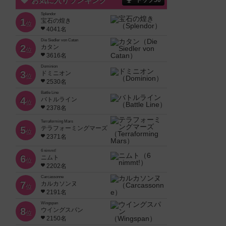
お気に入りランキング
トップ50
Splendor
1
宝石の煌き
位
4041名
Die Siedler von Catan
2
カタン
位
3616名
Dominion
3
ドミニオン
位
2530名
Battle Line
4
バトルライン
位
2378名
Terraforming Mars
5
テラフォーミングマーズ
位
2371名
6 nimmt!
6
ニムト
位
2202名
Carcassonne
7
カルカソンヌ
位
2191名
Wingspan
8
ウイングスパン
位
2150名