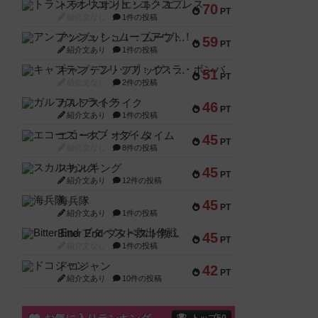
トランスオリエント・エクスプレス
70
PT
紹介文なし
1件の投稿
アンブッシュ！：ムーブアウト！
59
PT
紹介文あり
1件の投稿
キャプテン・フリップ：イスラ・ボンバ
51
PT
紹介文なし
2件の投稿
ガルフストライク
46
PT
紹介文あり
1件の投稿
エコーズ・オブ・タイム
45
PT
紹介文なし
8件の投稿
スカルキング
45
PT
紹介文あり
12件の投稿
海兵隊
45
PT
紹介文あり
1件の投稿
Bitter End ブタペスト救出作戦
45
PT
紹介文なし
1件の投稿
ドコジャン
42
PT
紹介文あり
10件の投稿