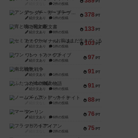
389
PT
紹介文なし
2件の投稿
アンダー・ザ・テーブラー
378
PT
紹介文あり
1件の投稿
宵と暁の呪文書
133
PT
紹介文あり
8件の投稿
セミファイナル ～お前はまだ生きている～
103
PT
紹介文あり
1件の投稿
ワン・トゥ・ファイブ
97
PT
紹介文あり
1件の投稿
南北戦争
91
PT
紹介文あり
1件の投稿
ふたつの城の物語
91
PT
紹介文あり
6件の投稿
ノームズ・アット・ナイト
88
PT
紹介文なし
1件の投稿
マーリン
76
PT
紹介文あり
6件の投稿
フラットアイアン
75
PT
紹介文なし
2件の投稿