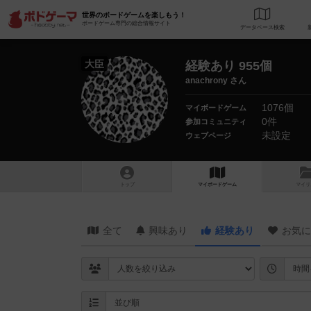
世界のボードゲームを楽しもう！
ボードゲーム専門の総合情報サイト
データベース
検
大臣
経験あり 955個
anachrony さん
1076個
マイボードゲーム
0件
参加コミュニティ
未設定
ウェブページ
トップ
マイボードゲーム
マイリ
全て
興味あり
経験あり
お気に