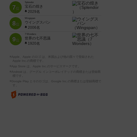
Splendor
7
宝石の煌き
位
2029名
Wingspan
8
ウイングスパン
位
2006名
7 Wonders
9
世界の七不思議
位
1920名
※Apple、Apple のロゴ は、米国および他の国々で登録された
Apple Inc.の商標です。
※App Store は、Apple Inc.のサービスマークです。
※Android は、グーグル インコーポレイテッドの商標または登録商
標です。
※Google Play とそのロゴは、Google Inc.の商標または登録商標で
す。