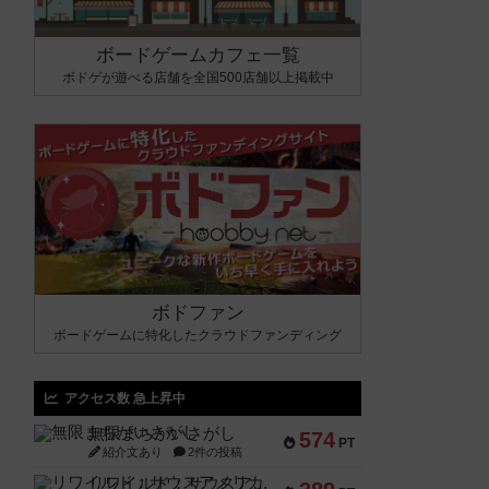
ボードゲームカフェ一覧
ボドゲが遊べる店舗を全国500店舗以上掲載中
ボドファン
ボードゲームに特化したクラウドファンディング
アクセス数 急上昇中
無限まちがいさがし
574
PT
紹介文あり
2件の投稿
リワイルド：サウスアメリカ