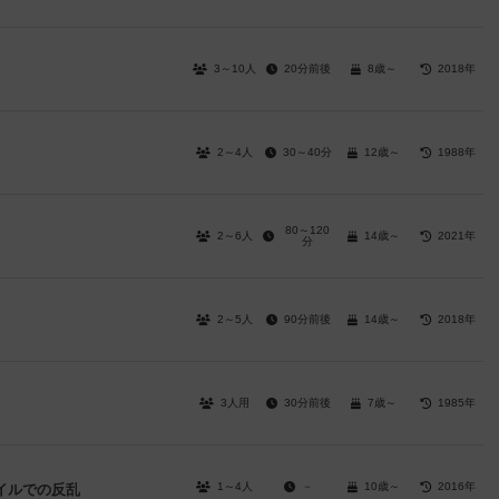
3～10人
20分前後
8歳～
2018年
2～4人
30～40分
12歳～
1988年
80～120
2～6人
14歳～
2021年
分
2～5人
90分前後
14歳～
2018年
3人用
30分前後
7歳～
1985年
1～4人
－
10歳～
2016年
イルでの反乱