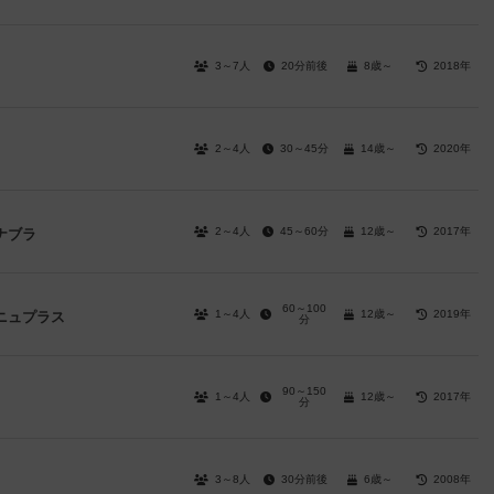
3～7人
20分前後
8歳～
2018年
2～4人
30～45分
14歳～
2020年
2～4人
45～60分
12歳～
2017年
ナブラ
60～100
1～4人
12歳～
2019年
ーニュプラス
分
90～150
1～4人
12歳～
2017年
分
3～8人
30分前後
6歳～
2008年