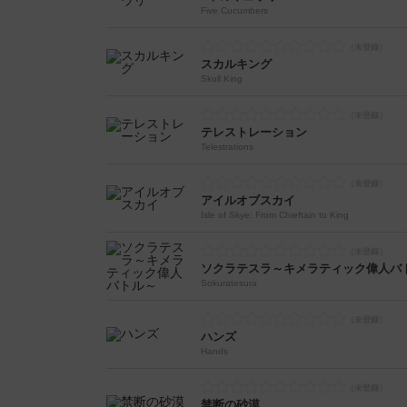
Five Cucumbers
スカルキング
Skull King
テレストレーション
Telestrations
アイルオブスカイ
Isle of Skye: From Chieftain to King
ソクラテスラ～キメラティック偉人バ
Sokuratesura
ハンズ
Hands
禁断の砂漠