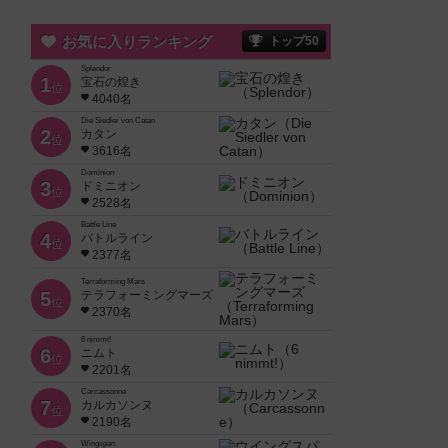
お気に入りランキング
トップ50
Splendor
1
宝石の煌き
位
4040名
Die Siedler von Catan
2
カタン
位
3616名
Dominion
3
ドミニオン
位
2528名
Battle Line
4
バトルライン
位
2377名
Terraforming Mars
5
テラフォーミングマーズ
位
2370名
6 nimmt!
6
ニムト
位
2201名
Carcassonne
7
カルカソンヌ
位
2190名
Wingspan