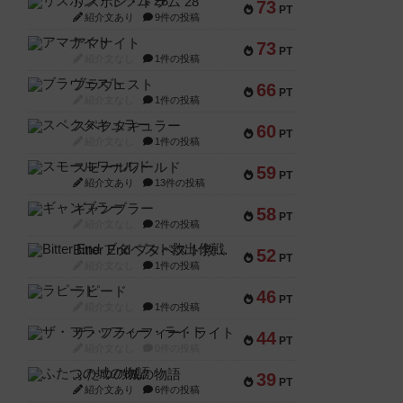
リスボン・トラム 28
73
PT
紹介文あり
9件の投稿
アマナイト
73
PT
紹介文なし
1件の投稿
ブラヴェスト
66
PT
紹介文なし
1件の投稿
スペクタキュラー
60
PT
紹介文なし
1件の投稿
スモールワールド
59
PT
紹介文あり
13件の投稿
ギャンブラー
58
PT
紹介文なし
2件の投稿
Bitter End ブタペスト救出作戦
52
PT
紹介文なし
1件の投稿
ラピード
46
PT
紹介文なし
1件の投稿
ザ・フラッフィー・ライト
44
PT
紹介文なし
0件の投稿
ふたつの城の物語
39
PT
紹介文あり
6件の投稿