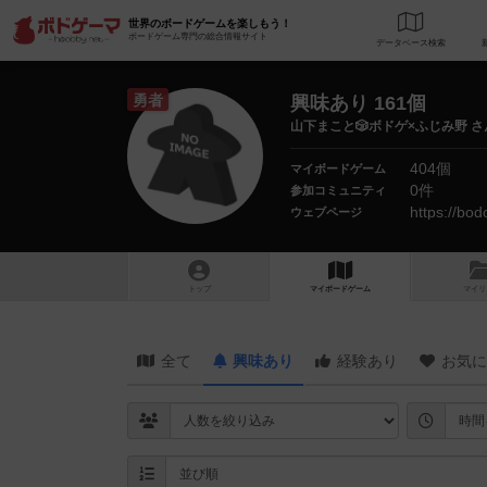
世界のボードゲームを楽しもう！
ボードゲーム専門の総合情報サイト
データベース
検
勇者
興味あり 161個
山下まこと🎲ボドゲ×ふじみ野 さ
404個
マイボードゲーム
0件
参加コミュニティ
https://bo
ウェブページ
トップ
マイボードゲーム
マイリ
全て
興味あり
経験あり
お気に