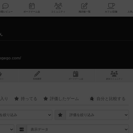
索
新着レビュー
ボードゲーム会
コミュニティ
掲示板一覧
ん
dogego.com/
スト
投稿履歴
ボ
ー
ドゲ
ーム
会
参加
コミュニティ
入り
持ってる
評価したゲーム
自分と
比較する