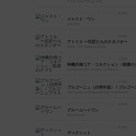
3 Turn dake Kimi ga suki
ジャスト・ワン
Just One
アトリエ 〜巨匠たちのスタジオ〜
Atelier: The Painter's Studio
神機共鳴コア・コネクション：暗躍の
CoreConnection: Anyaku no Nabura
ブルゴーニュ（20周年版） / ブルゴ
The Castles of Burgundy (20th Anniversary)
グルームヘイヴン
Gloomhaven
ディクシット