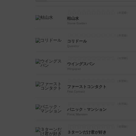
枯山水
Stone Garden
コリドール
Quoridor
ウイングスパン
Wingspan
ファーストコンタクト
First Contact
パニック・マンション
Panic Mansion
３ターンだけ君が好き