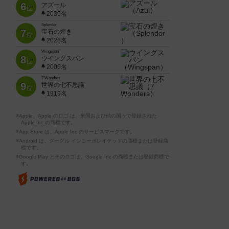
6
アズール
位
2035名
Splendor
7
宝石の煌き
位
2028名
Wingspan
8
ウイングスパン
位
2006名
7 Wonders
9
世界の七不思議
位
1919名
※Apple、Apple のロゴ は、米国および他の国々で登録された
Apple Inc.の商標です。
※App Store は、Apple Inc.のサービスマークです。
※Android は、グーグル インコーポレイテッドの商標または登録商
標です。
※Google Play とそのロゴは、Google Inc.の商標または登録商標で
す。