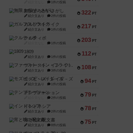
紹介文なし
1件の投稿
無限まちがいさがし
322
PT
紹介文あり
2件の投稿
ガルフストライク
217
PT
紹介文あり
1件の投稿
クルティボ
203
PT
紹介文なし
1件の投稿
1809
112
PT
紹介文あり
1件の投稿
ファースト・イン・フライト
108
PT
紹介文あり
3件の投稿
モズビ－ズ・レイダ－ズ
94
PT
紹介文あり
1件の投稿
テンプテーション
79
PT
紹介文なし
2件の投稿
インドネシア
78
PT
紹介文あり
2件の投稿
宵と暁の呪文書
75
PT
紹介文あり
8件の投稿