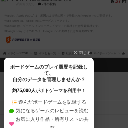
37
PT
紹介文なし
2件の投稿
※Apple、Apple のロゴ は、米国および他の国々で登録されたApple Inc.の商標です。
※App Store は、Apple Inc.のサービスマークです。
※Android は、グーグル インコーポレイテッドの商標または登録商標です。
※Google Play とそのロゴは、Google Inc.の商標または登録商標です。
閉じる
ボドゲーマTOP
ボドとも一覧
秋葉原集会所
マイボードゲーム
ボドゲーマTOP
ボードゲームのプレイ履歴を記録し
て、
ボードゲームを検索する
自分のデータを管理しませんか？
約75,000人
がボドゲーマを利用中！
ボードゲームの新着レビュー
遊んだボードゲームを記録する
ボードゲーム会情報
気になるゲームのレビューを読む
お気に入り作品・所有リストの共
メカニクス特集
有