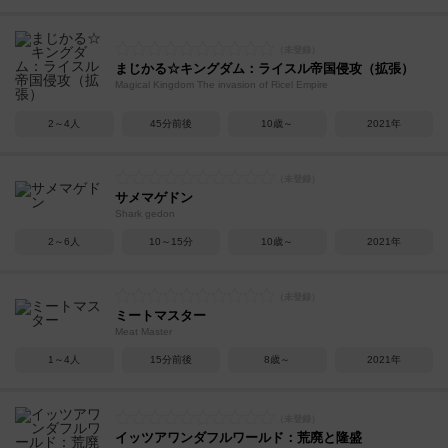
まじかる☆キングダム：ライスル帝国侵攻（拡張）
Magical Kingdom The invasion of Ricel Empire
2～4人
45分前後
10歳～
2021年
サメマゲドン
Shark gedon
2～6人
10～15分
10歳～
2021年
ミートマスター
Meat Master
1～4人
15分前後
8歳～
2021年
イッツアワンダフルワールド：荒廃と隆盛