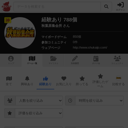
ログイン
経験あり 788個
神
秋葉原集会所 さん
850個
マイボードゲーム
0件
参加コミュニティ
http://www.shukaijo.com/
ウェブページ
トップ
ゲーム一覧
マイリスト
投稿履歴
ボ
ドゲ
会
コミュニティ
評価したゲ
全て
興味あり
経験あり
お気に入り
持ってる
比較する
ーム