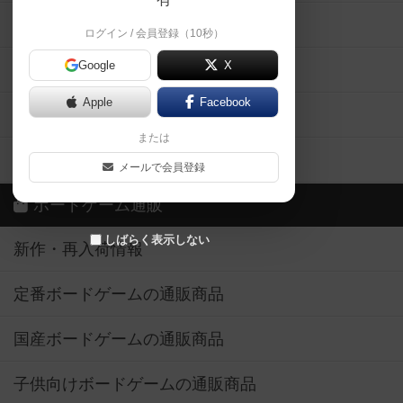
掲示板・トピックス
ログイン / 会員登録（10秒）
Google
X
ボドとも・会員一覧
Apple
Facebook
ボードゲーム業界コラム
または
ボドゲーマご利用案内
メールで会員登録
ボードゲーム通販
しばらく表示しない
新作・再入荷情報
定番ボードゲームの通販商品
国産ボードゲームの通販商品
子供向けボードゲームの通販商品