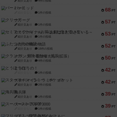
紹介文あり
4件の投稿
パーミッド
68
PT
紹介文なし
1件の投稿
クリーグ
57
PT
紹介文あり
1件の投稿
セミファイナル ～お前はまだ生きている～
53
PT
紹介文あり
1件の投稿
ふたつの街の物語
52
PT
紹介文あり
18件の投稿
クランク! ：冒険者たち（拡張）
50
PT
紹介文あり
4件の投稿
とうほうの！
42
PT
紹介文なし
1件の投稿
スターマイン・ラミー ポケット
42
PT
紹介文あり
2件の投稿
海兵隊
39
PT
紹介文あり
1件の投稿
スーパーストア3000
39
PT
紹介文なし
1件の投稿
フリップ７：復讐心とともに