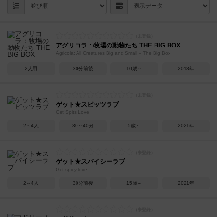
アグリコラ：牧場の動物たち THE BIG BOX
Agricola: All Creatures Big and Small – The Big Box
2人用
30分前後
10歳～
2018年
ゲット★スピッツラブ
Get Spits Love
2～4人
30～40分
5歳～
2021年
ゲット★スパイシーラブ
Get spicy love
2～4人
30分前後
15歳～
2021年