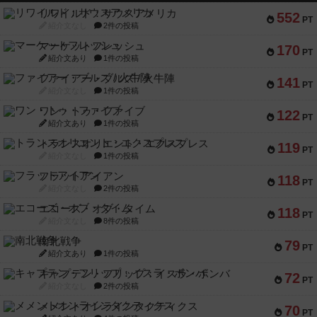
リワイルド：サウスアメリカ
552
PT
紹介文なし
2件の投稿
マーケットフレッシュ
170
PT
紹介文あり
1件の投稿
ファイアー・ブルズ / 火牛陣
141
PT
紹介文なし
1件の投稿
ワン・トゥ・ファイブ
122
PT
紹介文あり
1件の投稿
トランスオリエント・エクスプレス
119
PT
紹介文なし
1件の投稿
フラットアイアン
118
PT
紹介文なし
2件の投稿
エコーズ・オブ・タイム
118
PT
紹介文なし
8件の投稿
南北戦争
79
PT
紹介文あり
1件の投稿
キャプテン・フリップ：イスラ・ボンバ
72
PT
紹介文なし
2件の投稿
メメントオンラインタクティクス
70
PT