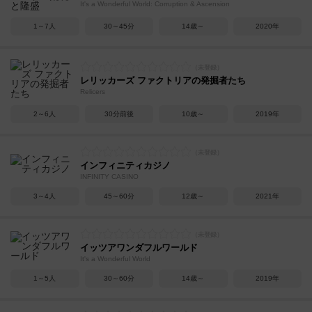
It's a Wonderful World: Corruption & Ascension
1～7人
30～45分
14歳～
2020年
レリッカーズ ファクトリアの発掘者たち
Relicers
2～6人
30分前後
10歳～
2019年
インフィニティカジノ
INFINITY CASINO
3～4人
45～60分
12歳～
2021年
イッツアワンダフルワールド
It's a Wonderful World
1～5人
30～60分
14歳～
2019年