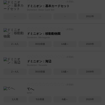
ドミニオン：基本カードセット
Dominion: Base Card Set
－
－
－
2012年
ドミニオン：移動動物園
Dominion: Menagerie
2～4人
30分前後
14歳～
2020年
ドミニオン：海辺
Dominion: Seaside
2～4人
30分前後
13歳～
2008年
てへ。
tehe
2人用
5分前後
6歳～
2020年