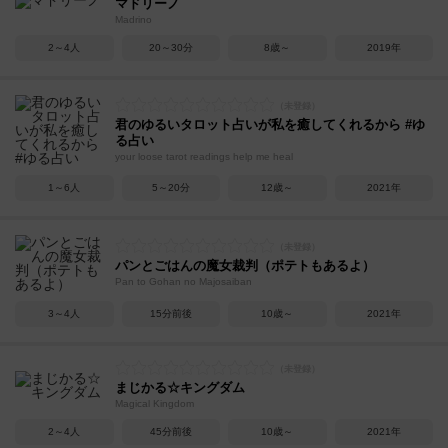
マドリーノ
Madrino
2～4人
20～30分
8歳～
2019年
君のゆるいタロット占いが私を癒してくれるから #ゆ
る占い
your loose tarot readings help me heal
1～6人
5～20分
12歳～
2021年
パンとごはんの魔女裁判（ポテトもあるよ）
Pan to Gohan no Majosaiban
3～4人
15分前後
10歳～
2021年
まじかる☆キングダム
Magical Kingdom
2～4人
45分前後
10歳～
2021年