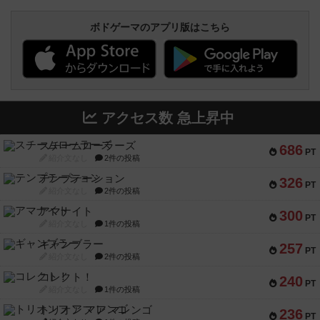
ボドゲーマのアプリ版はこちら
アクセス数 急上昇中
スチームローラーズ
686
PT
紹介文なし
2件の投稿
テンプテーション
326
PT
紹介文なし
2件の投稿
アマナイト
300
PT
紹介文なし
1件の投稿
ギャンブラー
257
PT
紹介文なし
2件の投稿
コレクト！
240
PT
紹介文なし
1件の投稿
トリオンフ ア マレンゴ
236
PT