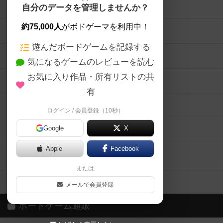
ボードゲームを検索する
自分のデータを管理しませんか？
約75,000人
がボドゲーマを利用中！
ボードゲームの新着レビュー
遊んだボードゲームを記録する
ボードゲーム会情報
気になるゲームのレビューを読む
お気に入り作品・所有リストの共
メカニクス特集
有
掲示板・トピックス
ログイン / 会員登録（10秒）
Google
X
ボドとも・会員一覧
Apple
Facebook
ボードゲーム業界コラム
または
ボドゲーマご利用案内
メールで会員登録
ボードゲーム通販