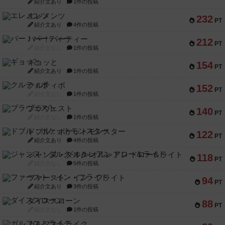
紹介文あり
1件の投稿
エレメンツ
232
PT
紹介文あり
4件の投稿
バー！パーティー
212
PT
紹介文なし
1件の投稿
ギョッと
154
PT
紹介文あり
1件の投稿
クルティボ
152
PT
紹介文なし
1件の投稿
ブラヴェスト
140
PT
紹介文なし
1件の投稿
ドブル：ポケットモンスター
122
PT
紹介文あり
4件の投稿
ジャンヌ・ダルク-オルレアン ドロー＆ライト
118
PT
紹介文なし
5件の投稿
ファースト・イン・フライト
94
PT
紹介文あり
3件の投稿
ダイススローン
88
PT
紹介文なし
1件の投稿
ガルフストライク