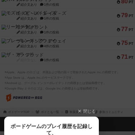
80
PT
紹介文あり
1件の投稿
モズビ－ズ・レイダ－ズ
79
PT
紹介文あり
1件の投稿
リー対グラント
77
PT
紹介文あり
1件の投稿
ブレーキング・アウェイ
75
PT
紹介文あり
4件の投稿
ザ・フラッド
71
PT
紹介文なし
1件の投稿
※Apple、Apple のロゴ は、米国および他の国々で登録されたApple Inc.の商標です。
※App Store は、Apple Inc.のサービスマークです。
※Android は、グーグル インコーポレイテッドの商標または登録商標です。
※Google Play とそのロゴは、Google Inc.の商標または登録商標です。
閉じる
ボドゲーマTOP
ボドとも一覧
秋葉原集会所
参加コミュニティ
ボドゲーマTOP
ボードゲームのプレイ履歴を記録し
て、