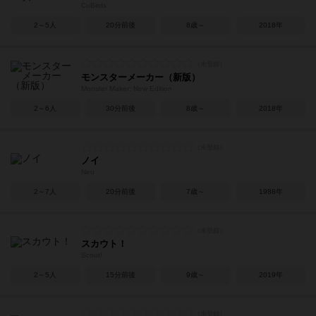
CuBirds
2～5人
20分前後
8歳～
2018年
モンスターメーカー（新版）
Monster Maker: New Edition
2～6人
30分前後
8歳～
2018年
ノイ
Neu
2～7人
20分前後
7歳～
1988年
スカウト！
Scout!
2～5人
15分前後
9歳～
2019年