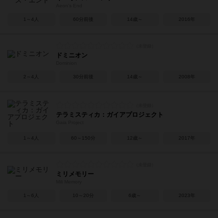
Aeon's End
1～4人
60分前後
14歳～
2016年
ドミニオン
Dominion
2～4人
30分前後
14歳～
2008年
テラミスティカ：ガイアプロジェクト
Gaia Project
1～4人
60～150分
12歳～
2017年
ミリメモリー
Mili Memory
1～6人
10～20分
6歳～
2023年