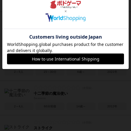
3～7人
20分前後
8歳～
2005年
ワーリング・ウィッチクラフト
Whirling Witchcraft
2～5人
15～30分
14歳～
2021年
ナナ
nana
2～5人
15～30分
6歳～
2021年
十二季節の魔法使い
Seasons
2～4人
60分前後
14歳～
2012年
ストライク