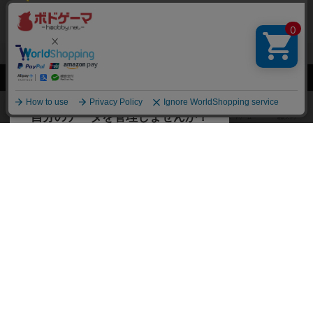
閉じる
ボドゲーマTOP
ボドとも一覧
やまき@猫
マイボードゲーム
経
ボドゲーマTOP
ボードゲームのプレイ履歴を記録し
て、
ボードゲームを検索する
自分のデータを管理しませんか？
約75,000人
がボドゲーマを利用中！
ボードゲームの新着レビュー
遊んだボードゲームを記録する
ボードゲーム会情報
気になるゲームのレビューを読む
お気に入り作品・所有リストの共
メカニクス特集
有
掲示板・トピックス
ログイン / 会員登録（10秒）
Google
X
ボドとも・会員一覧