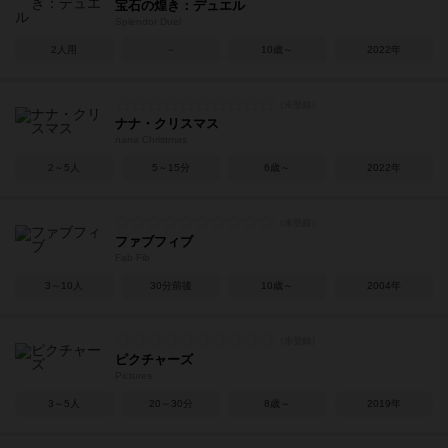
宝石の煌き：デュエル
Splendor Duel
2人用
－
10歳～
2022年
ナナ・クリスマス
nana Christmas
2～5人
5～15分
6歳～
2022年
ファブフィブ
Fab Fib
3～10人
30分前後
10歳～
2004年
ピクチャーズ
Pictures
3～5人
20～30分
8歳～
2019年