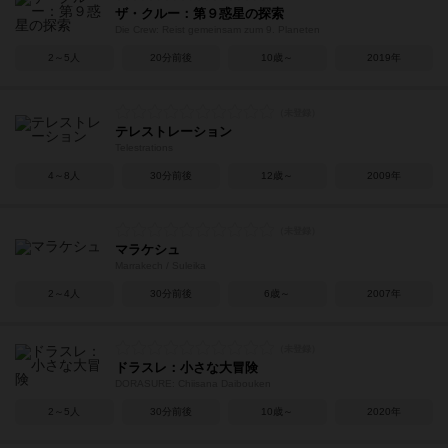
ザ・クルー：第９惑星の探索
Die Crew: Reist gemeinsam zum 9. Planeten
2～5人
20分前後
10歳～
2019年
テレストレーション
Telestrations
4～8人
30分前後
12歳～
2009年
マラケシュ
Marrakech / Suleika
2～4人
30分前後
6歳～
2007年
ドラスレ：小さな大冒険
DORASURE: Chiisana Daibouken
2～5人
30分前後
10歳～
2020年