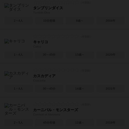
タンブリンダイス
Tumblin-Dice
2～4人
10分前後
8歳～
2004年
キャリコ
Calico
1～4人
30～45分
13歳～
2020年
カスカディア
Cascadia
1～4人
30～45分
14歳～
2021年
カーニバル・モンスターズ
Carnival of Monsters
2～5人
45分前後
12歳～
2019年