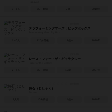
Papayoo
3～8人
30～40分
7歳～
2010年
テラフォーミングマーズ：ビッグボックス
Terraforming Mars: Big Box
1～5人
120分前後
12歳～
2020年
レース・フォー・ザ・ギャラクシー
Race for the Galaxy
2～4人
30～60分
12歳～
2007年
侍石（じしゃく）
Jishaku
2人用
15分前後
14歳～
2018年