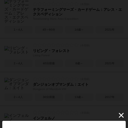
テラフォーミングマーズ・カードゲーム：アレス・エ
クスペディション
Terraforming Mars: Ares Expedition
1～4人
45～60分
14歳～
2021年
リビング・フォレスト
Living Forest
2～4人
40分前後
8歳～
2021年
ダンジョンオブマンダム：エイト
Dungeon of Mandom VIII
2～4人
30分前後
13歳～
2017年
インフェルノ
Inferno