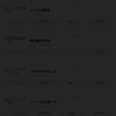
インカの黄金
Incan Gold
3～8人
20分前後
8歳～
2006年
時代劇3600秒
Jidaigeki 3600 byou
2～7人
20～70分
－
2019年
ハゲタカのえじき
Raj / Hol's der Geier
2～6人
20分前後
8歳～
1988年
フィルムを巻いて！
WIND THE FILM!
2～4人
20分前後
12歳～
2016年