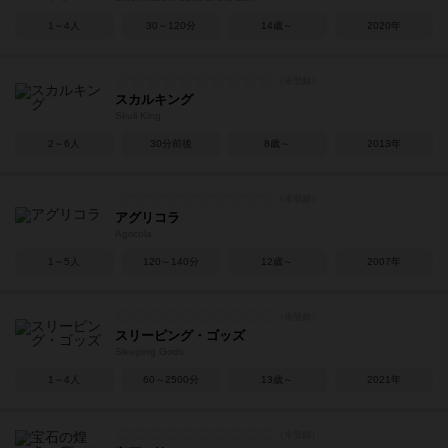
1～4人
30～120分
14歳～
2020年
スカルキング
Skull King
2～6人
30分前後
8歳～
2013年
アグリコラ
Agricola
1～5人
120～140分
12歳～
2007年
スリーピング・ゴッズ
Sleeping Gods
1～4人
60～2500分
13歳～
2021年