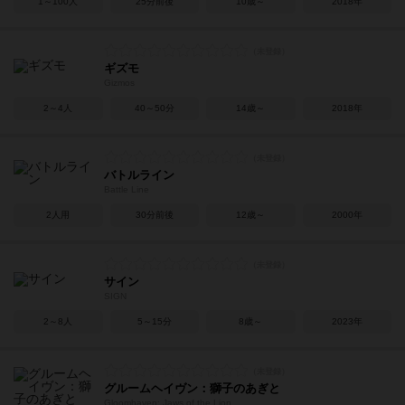
1～100人
25分前後
10歳～
2018年
ギズモ
Gizmos
2～4人
40～50分
14歳～
2018年
バトルライン
Battle Line
2人用
30分前後
12歳～
2000年
サイン
SIGN
2～8人
5～15分
8歳～
2023年
グルームヘイヴン：獅子のあぎと
Gloomhaven: Jaws of the Lion