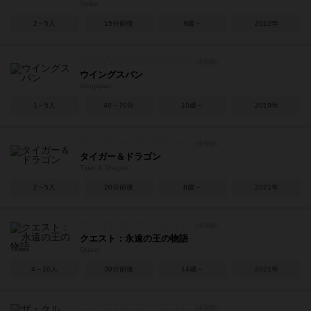
Strike
2～5人
15分前後
8歳～
2012年
ウイングスパン
Wingspan
1～5人
40～70分
10歳～
2019年
タイガー＆ドラゴン
Tiger & Dragon
2～5人
20分前後
8歳～
2021年
クエスト：永遠の王の物語
Quest
4～10人
30分前後
14歳～
2021年