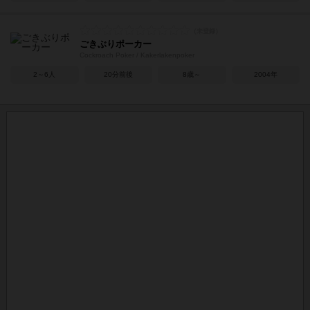
ごきぶりポーカー
Cockroach Poker / Kakerlakenpoker
2～6人
20分前後
8歳～
2004年