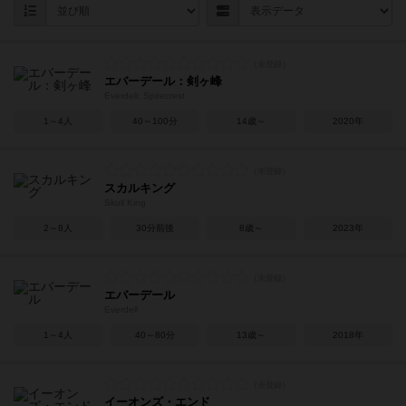
エバーデール：剣ヶ峰
Everdell: Spirecrest
1～4人
40～100分
14歳～
2020年
スカルキング
Skull King
2～8人
30分前後
8歳～
2023年
エバーデール
Everdell
1～4人
40～80分
13歳～
2018年
イーオンズ・エンド