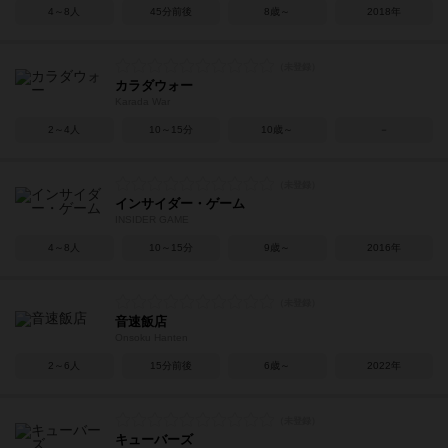
4～8人
45分前後
8歳～
2018年
カラダウォー
Karada War
2～4人
10～15分
10歳～
－
インサイダー・ゲーム
INSIDER GAME
4～8人
10～15分
9歳～
2016年
音速飯店
Onsoku Hanten
2～6人
15分前後
6歳～
2022年
キューバーズ