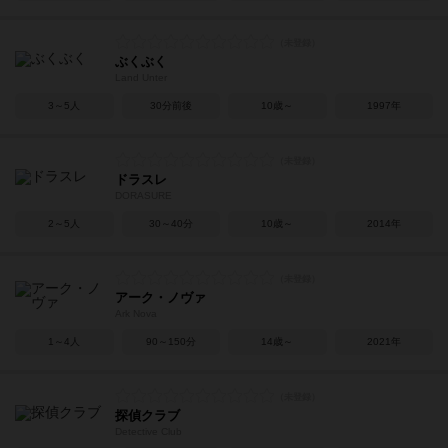
ぶくぶく
Land Unter
3～5人
30分前後
10歳～
1997年
ドラスレ
DORASURE
2～5人
30～40分
10歳～
2014年
アーク・ノヴァ
Ark Nova
1～4人
90～150分
14歳～
2021年
探偵クラブ
Detective Club