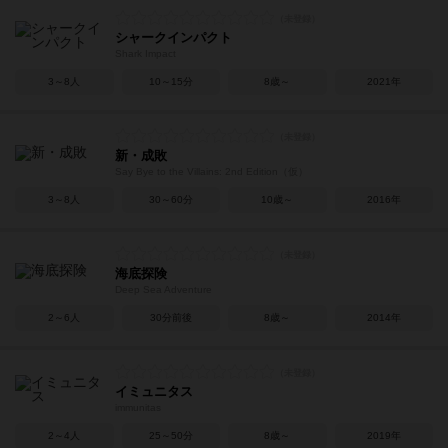
シャークインパクト
Shark Impact
3～8人
10～15分
8歳～
2021年
新・成敗
Say Bye to the Villains: 2nd Edition（仮）
3～8人
30～60分
10歳～
2016年
海底探険
Deep Sea Adventure
2～6人
30分前後
8歳～
2014年
イミュニタス
immunitas
2～4人
25～50分
8歳～
2019年