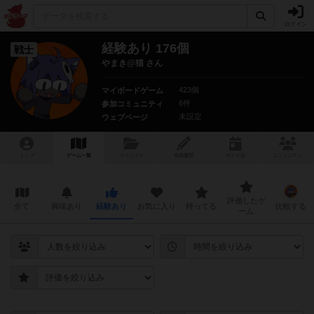
ログイン
経験あり 176個
戦士
やまき@猫 さん
423個
マイボードゲーム
6件
参加コミュニティ
未設定
ウェブページ
トップ
ゲーム一覧
マイリスト
投稿履歴
ボ
ドゲ
会
コミュニティ
評価したゲ
全て
興味あり
経験あり
お気に入り
持ってる
比較する
ーム