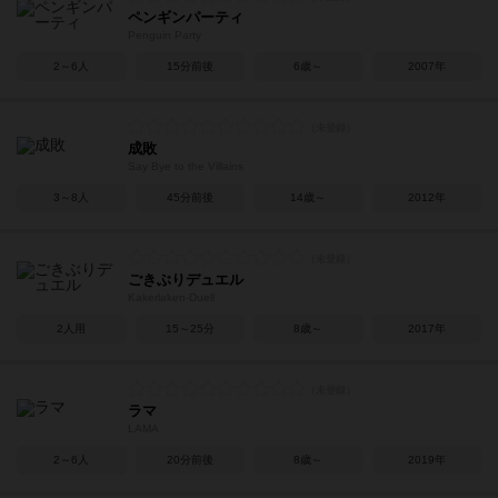
ペンギンパーティ
Penguin Party
2～6人
15分前後
6歳～
2007年
成敗
Say Bye to the Villains
3～8人
45分前後
14歳～
2012年
ごきぶりデュエル
Kakerlaken-Duell
2人用
15～25分
8歳～
2017年
ラマ
LAMA
2～6人
20分前後
8歳～
2019年