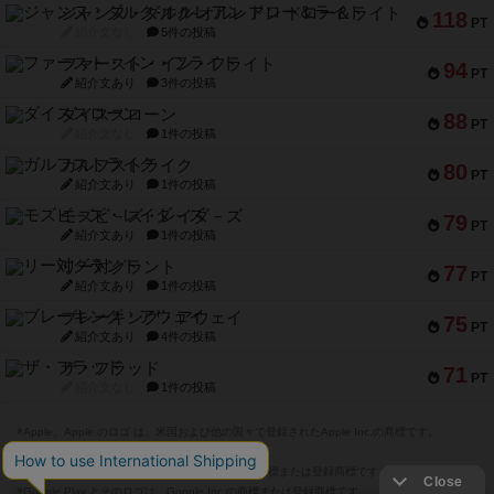
ジャンヌ・ダルク-オルレアン ドロー＆ライト
118
PT
紹介文なし
5件の投稿
ファースト・イン・フライト
94
PT
紹介文あり
3件の投稿
ダイススローン
88
PT
紹介文なし
1件の投稿
ガルフストライク
80
PT
紹介文あり
1件の投稿
モズビ－ズ・レイダ－ズ
79
PT
紹介文あり
1件の投稿
リー対グラント
77
PT
紹介文あり
1件の投稿
ブレーキング・アウェイ
75
PT
紹介文あり
4件の投稿
ザ・フラッド
71
PT
紹介文なし
1件の投稿
※Apple、Apple のロゴ は、米国および他の国々で登録されたApple Inc.の商標です。
※App Store は、Apple Inc.のサービスマークです。
※Android は、グーグル インコーポレイテッドの商標または登録商標です。
※Google Play とそのロゴは、Google Inc.の商標または登録商標です。