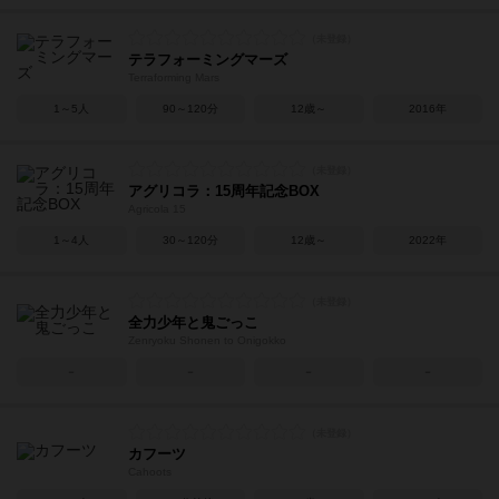
テラフォーミングマーズ
Terraforming Mars
1～5人
90～120分
12歳～
2016年
アグリコラ：15周年記念BOX
Agricola 15
1～4人
30～120分
12歳～
2022年
全力少年と鬼ごっこ
Zenryoku Shonen to Onigokko
－
－
－
－
カフーツ
Cahoots