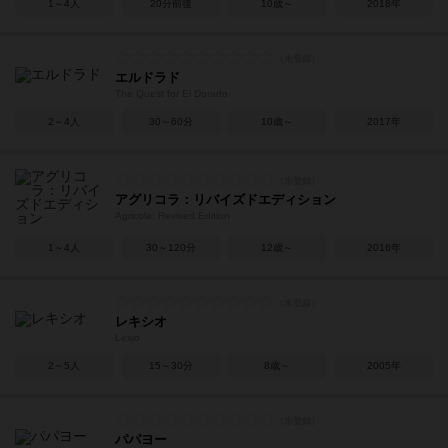
1～4人
20分前後
10歳～
2018年
エルドラド
The Quest for El Dorado
2～4人
30～60分
10歳～
2017年
アグリコラ：リバイズドエディション
Agricola: Revised Edition
1～4人
30～120分
12歳～
2016年
レキシオ
Lexio
2～5人
15～30分
8歳～
2005年
パパヨー