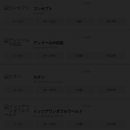
コンセプト
Concept
4～12人
40～50分
8歳～
2013年
アンドールの伝説
Legends of Andor
1～4人
60～90分
10歳～
2012年
カタン
Die Siedler von Catan
3～4人
40～60分
10歳～
1995年
イッツアワンダフルワールド
It's a Wonderful World
1～5人
30～60分
14歳～
2019年