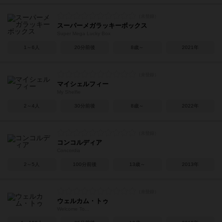
スーパーメガラッキーボックス
Super Mega Lucky Box
1～6人
20分前後
8歳～
2021年
マイシェルフィー
My Shelfie
2～4人
30分前後
8歳～
2022年
コンコルディア
Concordia
2～5人
100分前後
13歳～
2013年
ウェルカム・トゥ
Welcome To...