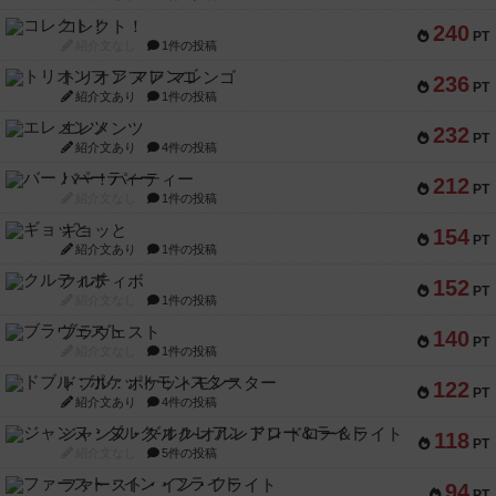
コレクト！
240
PT
紹介文なし
1件の投稿
トリオンフ ア マレンゴ
236
PT
紹介文あり
1件の投稿
エレメンツ
232
PT
紹介文あり
4件の投稿
バー！パーティー
212
PT
紹介文なし
1件の投稿
ギョッと
154
PT
紹介文あり
1件の投稿
クルティボ
152
PT
紹介文なし
1件の投稿
ブラヴェスト
140
PT
紹介文なし
1件の投稿
ドブル：ポケットモンスター
122
PT
紹介文あり
4件の投稿
ジャンヌ・ダルク-オルレアン ドロー＆ライト
118
PT
紹介文なし
5件の投稿
ファースト・イン・フライト
94
PT