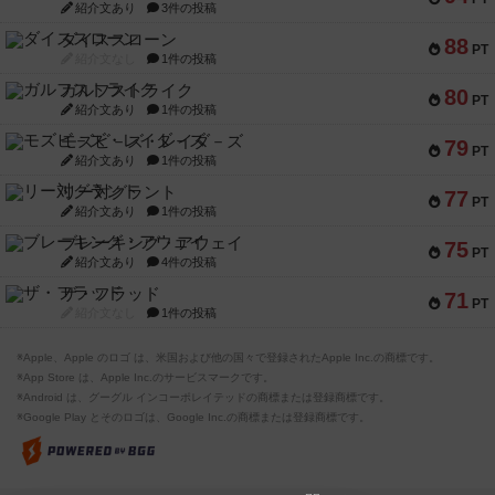
紹介文あり
3件の投稿
ダイススローン
88
PT
紹介文なし
1件の投稿
ガルフストライク
80
PT
紹介文あり
1件の投稿
モズビ－ズ・レイダ－ズ
79
PT
紹介文あり
1件の投稿
リー対グラント
77
PT
紹介文あり
1件の投稿
ブレーキング・アウェイ
75
PT
紹介文あり
4件の投稿
ザ・フラッド
71
PT
紹介文なし
1件の投稿
※Apple、Apple のロゴ は、米国および他の国々で登録されたApple Inc.の商標です。
※App Store は、Apple Inc.のサービスマークです。
※Android は、グーグル インコーポレイテッドの商標または登録商標です。
※Google Play とそのロゴは、Google Inc.の商標または登録商標です。