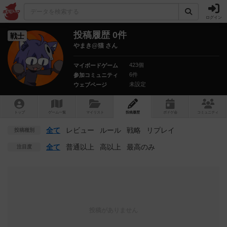
ログイン
投稿履歴 0件
戦士
やまき@猫 さん
423個
マイボードゲーム
6件
参加コミュニティ
未設定
ウェブページ
トップ
ゲーム一覧
マイリスト
投稿履歴
ボ
ドゲ
会
コミュニティ
全て
レビュー
ルール
戦略
リプレイ
投稿種別
全て
普通以上
高以上
最高のみ
注目度
投稿がありません