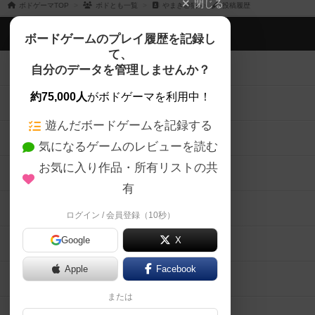
閉じる
ボドゲーマTOP
ボドとも一覧
やまき@猫
投稿履歴
ボドゲーマTOP
ボードゲームのプレイ履歴を記録し
て、
ボードゲームを検索する
自分のデータを管理しませんか？
約75,000人
がボドゲーマを利用中！
ボードゲームの新着レビュー
遊んだボードゲームを記録する
ボードゲーム会情報
気になるゲームのレビューを読む
お気に入り作品・所有リストの共
メカニクス特集
有
掲示板・トピックス
ログイン / 会員登録（10秒）
Google
X
ボドとも・会員一覧
Apple
Facebook
ボードゲーム業界コラム
または
ボドゲーマご利用案内