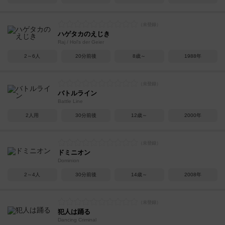
ハゲタカのえじき
Raj / Hol's der Geier
2～6人
20分前後
8歳～
1988年
バトルライン
Battle Line
2人用
30分前後
12歳～
2000年
ドミニオン
Dominion
2～4人
30分前後
14歳～
2008年
犯人は踊る
Dancing Criminal