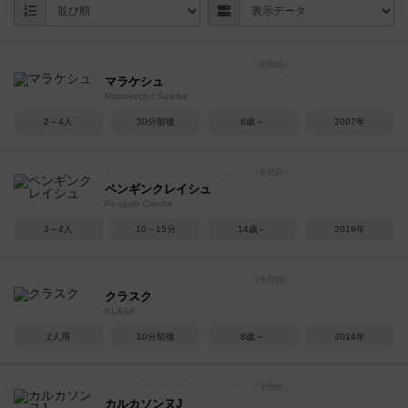
マラケシュ
Marrakech / Suleika
2～4人
30分前後
6歳～
2007年
ペンギンクレイシュ
Penguin Creche
3～4人
10～15分
14歳～
2019年
クラスク
KLASK
2人用
10分前後
8歳～
2014年
カルカソンヌJ