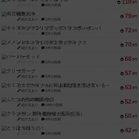
118
PT
紹介文なし
8件の投稿
南北戦争
79
PT
紹介文あり
1件の投稿
キャプテン・フリップ：イスラ・ボンバ
72
PT
紹介文なし
2件の投稿
メメントオンラインタクティクス
70
PT
紹介文あり
4件の投稿
パーミッド
68
PT
紹介文なし
1件の投稿
クリーグ
57
PT
紹介文あり
1件の投稿
セミファイナル ～お前はまだ生きている～
53
PT
紹介文あり
1件の投稿
ふたつの街の物語
52
PT
紹介文あり
18件の投稿
クランク! ：冒険者たち（拡張）
50
PT
紹介文あり
4件の投稿
とうほうの！
42
PT
紹介文なし
1件の投稿