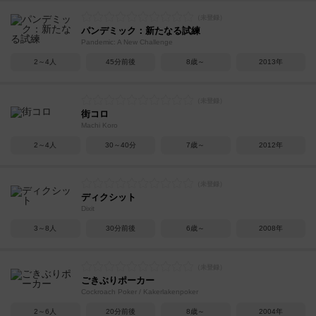
パンデミック：新たなる試練
Pandemic: A New Challenge
2～4人
45分前後
8歳～
2013年
街コロ
Machi Koro
2～4人
30～40分
7歳～
2012年
ディクシット
Dixit
3～8人
30分前後
6歳～
2008年
ごきぶりポーカー
Cockroach Poker / Kakerlakenpoker
2～6人
20分前後
8歳～
2004年