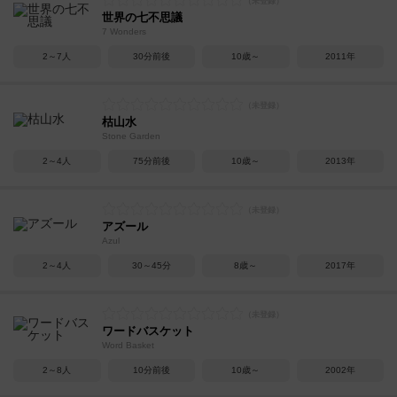
世界の七不思議
7 Wonders
2～7人
30分前後
10歳～
2011年
枯山水
Stone Garden
2～4人
75分前後
10歳～
2013年
アズール
Azul
2～4人
30～45分
8歳～
2017年
ワードバスケット
Word Basket
2～8人
10分前後
10歳～
2002年