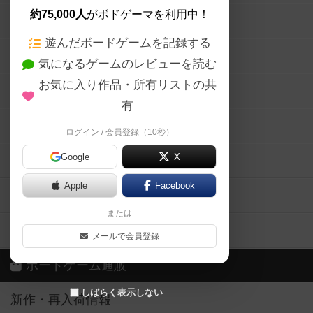
約75,000人
がボドゲーマを利用中！
ボードゲームの新着レビュー
遊んだボードゲームを記録する
ボードゲーム会情報
気になるゲームのレビューを読む
お気に入り作品・所有リストの共
メカニクス特集
有
掲示板・トピックス
ログイン / 会員登録（10秒）
Google
X
ボドとも・会員一覧
Apple
Facebook
ボードゲーム業界コラム
または
ボドゲーマご利用案内
メールで会員登録
ボードゲーム通販
しばらく表示しない
新作・再入荷情報