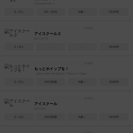
Carcassonne J
2～5人
30～45分
8歳～
2016年
アイスクール２
Ice Cool 2
2～8人
－
－
2018年
もっとホイップを！
...aber bitte mit Sahne / Piece o' Cake
2～5人
20分前後
8歳～
2008年
アイスクール
Ice Cool
2～4人
20分前後
6歳～
2016年