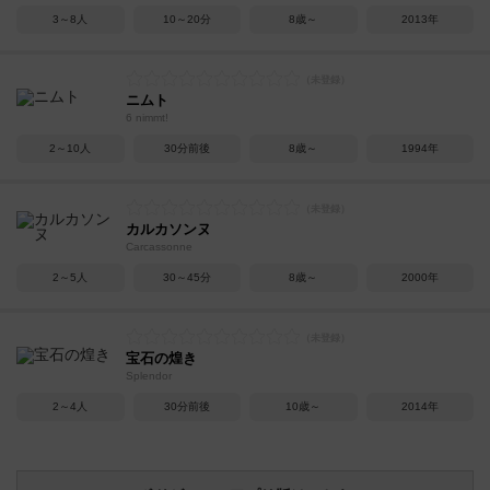
3～8人
10～20分
8歳～
2013年
ニムト
6 nimmt!
2～10人
30分前後
8歳～
1994年
カルカソンヌ
Carcassonne
2～5人
30～45分
8歳～
2000年
宝石の煌き
Splendor
2～4人
30分前後
10歳～
2014年