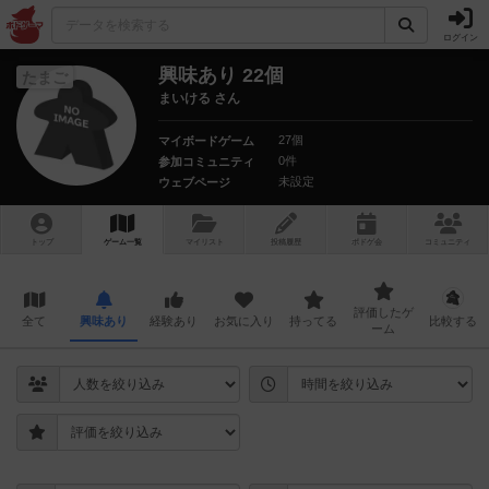
ログイン
興味あり 22個
たまご
まいける さん
27個
マイボードゲーム
0件
参加コミュニティ
未設定
ウェブページ
トップ
ゲーム一覧
マイリスト
投稿履歴
ボ
ドゲ
会
コミュニティ
評価したゲ
全て
興味あり
経験あり
お気に入り
持ってる
比較する
ーム