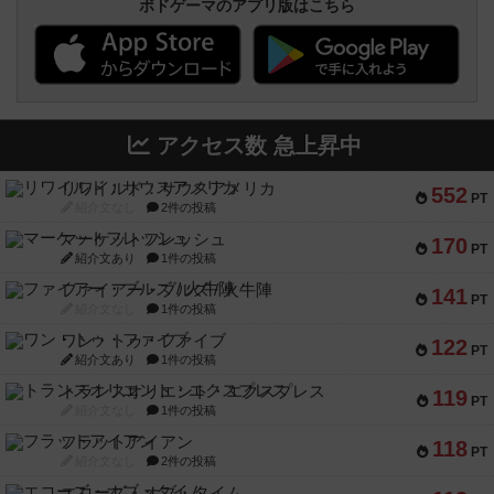
ボドゲーマのアプリ版はこちら
アクセス数 急上昇中
リワイルド：サウスアメリカ
552
PT
紹介文なし
2件の投稿
マーケットフレッシュ
170
PT
紹介文あり
1件の投稿
ファイアー・ブルズ / 火牛陣
141
PT
紹介文なし
1件の投稿
ワン・トゥ・ファイブ
122
PT
紹介文あり
1件の投稿
トランスオリエント・エクスプレス
119
PT
紹介文なし
1件の投稿
フラットアイアン
118
PT
紹介文なし
2件の投稿
エコーズ・オブ・タイム