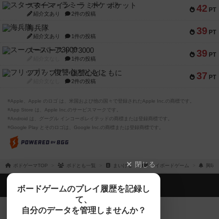
スターマイン・ラミー ポケット
42
PT
紹介文あり
2件の投稿
海兵隊
39
PT
紹介文あり
1件の投稿
スーパーストア3000
39
PT
紹介文なし
1件の投稿
フリップ７：復讐心とともに
37
PT
紹介文なし
2件の投稿
※Apple、Apple のロゴ は、米国および他の国々で登録されたApple Inc.の商標です。
※App Store は、Apple Inc.のサービスマークです。
※Android は、グーグル インコーポレイテッドの商標または登録商標です。
※Google Play とそのロゴは、Google Inc.の商標または登録商標です。
閉じる
ボドゲーマTOP
ボドとも一覧
まいける
マイボードゲーム
興味
ボドゲーマTOP
ボードゲームのプレイ履歴を記録し
て、
ボードゲームを検索する
自分のデータを管理しませんか？